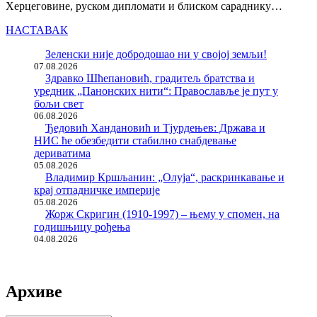
Херцеговине, руском дипломати и блиском сараднику…
НАСТАВАК
Зеленски није добродошао ни у својој земљи!
07.08.2026
Здравко Шћепановић, градитељ братства и
уредник „Панонских нити“: Православље је пут у
бољи свет
06.08.2026
Ђедовић Хандановић и Тјурдењев: Држава и
НИС ће обезбедити стабилно снабдевање
дериватима
05.08.2026
Владимир Кршљанин: „Олуја“, раскринкавање и
крај отпадничке империје
05.08.2026
Жорж Скригин (1910-1997) – њему у спомен, на
годишњицу рођења
04.08.2026
Архиве