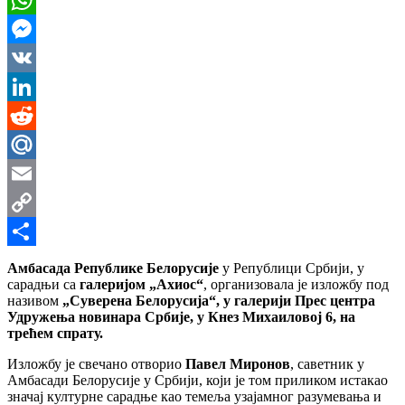
WhatsApp
Messenger
VK
LinkedIn
Reddit
Mail.Ru
Email
Copy
Link
Share
Амбасада Републике Белорусије
у Републици Србији, у
сарадњи са
галеријом „Ахиос“
, организовала је изложбу под
називом
„Суверена Белорусија“, у галерији Прес центра
Удружења новинара Србије, у Кнез Михаиловој 6, на
трећем спрату.
Изложбу је свечано отворио
Павел Миронов
, саветник у
Амбасади Белорусије у Србији, који је том приликом истакао
значај културне сарадње као темеља узајамног разумевања и