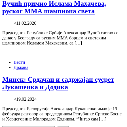
Вучић примио Ислама Махачева,
руског ММА шампиона света
<11.02.2026
Председник Републике Србије Александар Вучић састао се
данас у Београду са руским ММА борцем и светским
шампионом Исламом Махачевим, са […]
Вести
Држава
Минск: Срдачан и садржајан сусрет
Лукашенка и Додика
<19.02.2024
Председник Бјелорусије Александар Лукашенко имао је 19.
фебруара разговор са председником Републике Српске Босне
и Херцеговине Милорадом Додиком. “Читао сам […]