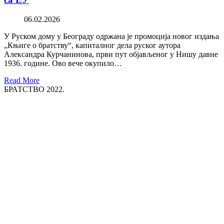
06.02.2026
У Руском дому у Београду одржана је промоција новог издања
„Књиге о братству“, капиталног дела руског аутора
Александра Курчанинова, први пут објављеног у Нишу давне
1936. године. Ово вече окупило…
Read More
БРАТСТВО 2022.