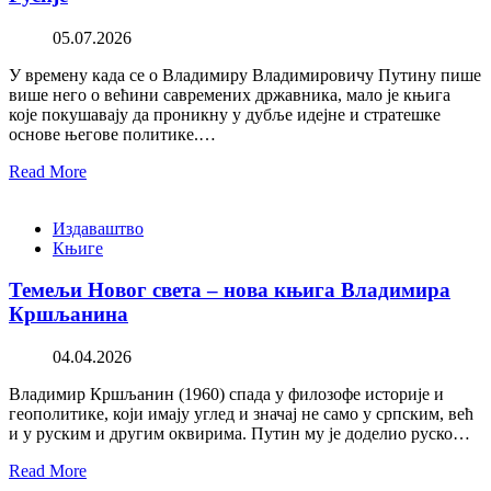
05.07.2026
У времену када се о Владимиру Владимировичу Путину пише
више него о већини савремених државника, мало је књига
које покушавају да проникну у дубље идејне и стратешке
основе његове политике.…
Read More
Издаваштво
Књиге
Темељи Новог света – нова књига Владимира
Кршљанина
04.04.2026
Владимир Кршљанин (1960) спада у филозофе историје и
геополитике, који имају углед и значај не само у српским, већ
и у руским и другим оквирима. Путин му је доделио руско…
Read More