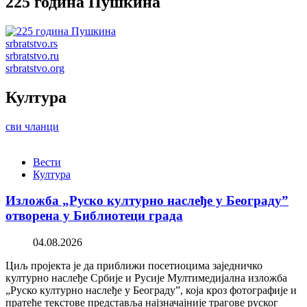
225 година Пушкина
srbratstvo.rs
srbratstvo.ru
srbratstvo.org
Култура
сви чланци
Вести
Култура
Изложба „Руско културно наслеђе у Београду”
отворена у Библиотеци града
04.08.2026
Циљ пројекта је да приближи посетиоцима заједничко
културно наслеђе Србије и Русије Мултимедијална изложба
„Руско културно наслеђе у Београду”, која кроз фотографије и
пратеће текстове представља најзначајније трагове руског