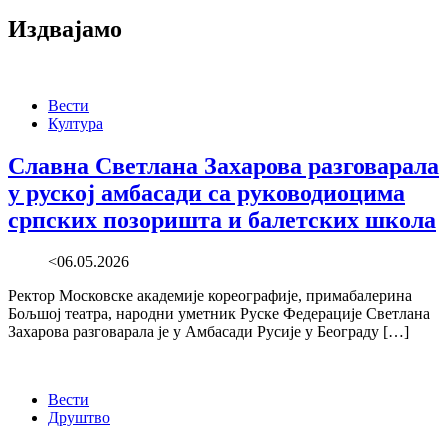
Издвајамо
Вести
Култура
Славна Светлана Захарова разговарала
у руској амбасади са руководиоцима
српских позоришта и балетских школа
<06.05.2026
Ректор Московске академије кореографије, примабалерина
Бољшој театра, народни уметник Руске Федерације Светлана
Захарова разговарала је у Амбасади Русије у Београду […]
Вести
Друштво