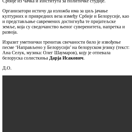
Србије из Чачка и Института за политичке студије.
Организатори истичу да изложба има за циљ јачање
културних и привредних веза између Србије и Белорусије, као
и представљање савремених достигнућа те пријатељске
земље, која су сведочанство њеног суверенитета, напретка и
развоја.
Изразит уметнички тренитак свечаности било је извођење
песме ‘Направљено у Белорусији’ на белоруском језику (текст:
Ана Селук, музика: Олег Шаумаров), коју је отпевала
белоруска солисткиња
Дарја Исакович
.
Д.О.