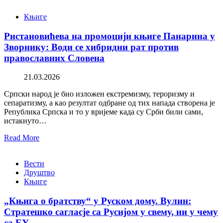
Књиге
Ристановићева на промоцији књиге Панарина у
Зворнику: Води се хибридни рат против
православних Словена
21.03.2026
Српски народ је био изложен екстремизму, тероризму и
сепаратизму, а као резултат одбране од тих напада створена је
Република Српска и то у вријеме када су Срби били сами,
истакнуто…
Read More
Вести
Друштво
Књиге
„Књига о братству“ у Руском дому. Вулин:
Стратешко сагласје са Русијом у свему, ни у чему
са ЕУ