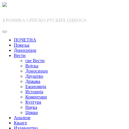
Skip
to
content
ХРОНИКА СРПСКО-РУСКИХ ОДНОСА
ПОЧЕТНА
Повеља
Доносиоци
Вести
све Вести
Војска
Доносиоци
Друштво
Држава
Економија
Историја
Коментари
Култура
Наука
Црква
Анализе
Књиге
Издаваштво