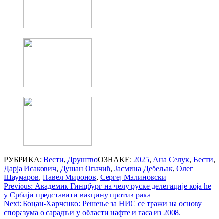
РУБРИКА:
Вести
,
Друштво
ОЗНАКЕ:
2025
,
Ана Селук
,
Вести
,
Дарја Исакович
,
Душан Опачић
,
Јасмина Дебељак
,
Олег
Шаумаров
,
Павел Миронов
,
Сергеј Малиновски
Post
Previous:
Академик Гинцбург на челу руске делегације која ће
у Србији представити вакцину против рака
navigation
Next:
Боцан-Харченко: Решење за НИС се тражи на основу
споразума о сарадњи у области нафте и гаса из 2008.