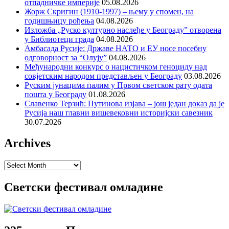
отпадничке империје
05.08.2026
Жорж Скригин (1910-1997) – њему у спомен, на
годишњицу рођења
04.08.2026
Изложба „Руско културно наслеђе у Београду” отворена
у Библиотеци града
04.08.2026
Амбасада Русије: Државе НАТО и ЕУ носе посебну
одговорност за “Олују”
04.08.2026
Међународни конкурс о нацистичком геноциду над
совјетским народом представљен у Београду
03.08.2026
Руским јунацима палим у Првом светском рату одата
пошта у Београду
01.08.2026
Славенко Терзић: Путинова изјава – још један доказ да је
Русија наш главни вишевековни историјски савезник
30.07.2026
Archives
Archives
Светски фестивал омладине