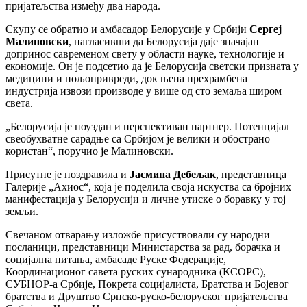
пријатељства између два народа.
Скупу се обратио и амбасадор Белорусије у Србији
Сергеј
Малиновски
, нагласивши да Белорусија даје значајан
допринос савременом свету у области науке, технологије и
економије. Он је подсетио да је Белорусија светски призната у
медицини и пољопривреди, док њена прехрамбена
индустрија извози производе у више од сто земаља широм
света.
„Белорусија је поуздан и перспективан партнер. Потенцијал
свеобухватне сарадње са Србијом је велики и обострано
користан“, поручио је Малиновски.
Присутне је поздравила и
Јасмина Дебељак
, представница
Галерије „Ахиос“, која је поделила своја искуства са бројних
манифестација у Белорусији и личне утиске о боравку у тој
земљи.
Свечаном отварању изложбе присуствовали су народни
посланици, представници Министарства за рад, борачка и
социјална питања, амбасаде Руске Федерације,
Координационог савета руских сународника (КСОРС),
СУБНОР-а Србије, Покрета социјалиста, Братства и Бојевог
братства и Друштво Српско-руско-белоруског пријатељства