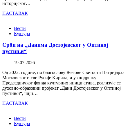
историјског…
НАСТАВАК
Вести
Култура
Срби на „Данима Достојевског у Оптиној
пустињи“
19.07.2026
Од 2022. године, по благослову Његове Светости Патријарха
Московског и све Русије Кирила, и уз подршку
Председничког фонда културних иницијатива, реализује се
духовно-образовни пројекат „Дани Достојевског у Оптиној
пустињи“, чији…
НАСТАВАК
Вести
Култура