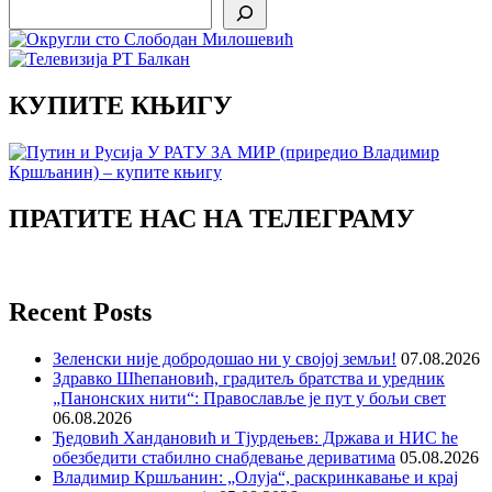
Search
КУПИТЕ КЊИГУ
ПРАТИТЕ НАС НА ТЕЛЕГРАМУ
Recent Posts
Зеленски није добродошао ни у својој земљи!
07.08.2026
Здравко Шћепановић, градитељ братства и уредник
„Панонских нити“: Православље је пут у бољи свет
06.08.2026
Ђедовић Хандановић и Тјурдењев: Држава и НИС ће
обезбедити стабилно снабдевање дериватима
05.08.2026
Владимир Кршљанин: „Олуја“, раскринкавање и крај