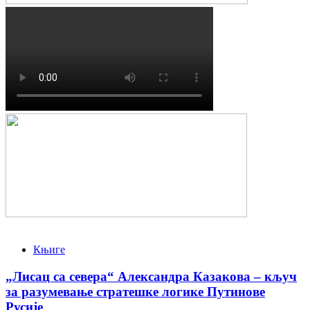
Књиге
„Лисац са севера“ Александра Казакова – кључ
за разумевање стратешке логике Путинове
Русије