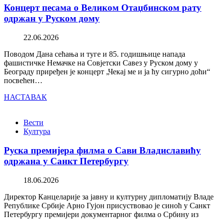
Концерт песама о Великом Отаџбинском рату
одржан у Руском дому
22.06.2026
Поводом Дана сећања и туге и 85. годишњице напада
фашистичке Немачке на Совјетски Савез у Руском дому у
Београду приређен је концерт „Чекај ме и ја ћу сигурно доћи“
посвећен…
НАСТАВАК
Вести
Култура
Руска премијера филма о Сави Владиславићу
одржана у Санкт Петербургу
18.06.2026
Директор Канцеларије за јавну и културну дипломатију Владе
Републике Србије Арно Гујон присуствовао је синоћ у Санкт
Петербургу премијери документарног филма о Србину из