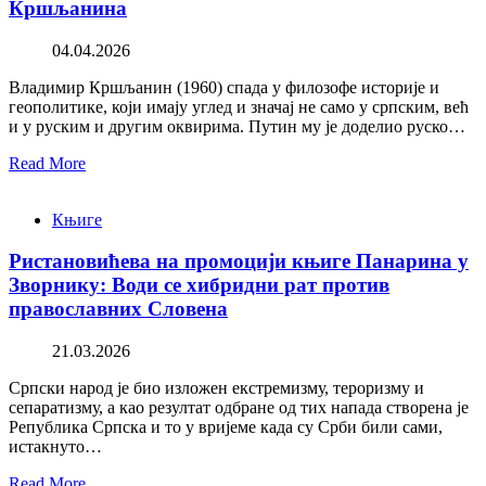
Кршљанина
04.04.2026
Владимир Кршљанин (1960) спада у филозофе историје и
геополитике, који имају углед и значај не само у српским, већ
и у руским и другим оквирима. Путин му је доделио руско…
Read More
Књиге
Ристановићева на промоцији књиге Панарина у
Зворнику: Води се хибридни рат против
православних Словена
21.03.2026
Српски народ је био изложен екстремизму, тероризму и
сепаратизму, а као резултат одбране од тих напада створена је
Република Српска и то у вријеме када су Срби били сами,
истакнуто…
Read More