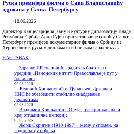
Руска премијера филма о Сави Владиславићу
одржана у Санкт Петербургу
18.06.2026
Директор Канцеларије за јавну и културну дипломатију Владе
Републике Србије Арно Гујон присуствовао је синоћ у Санкт
Петербургу премијери документарног филма о Србину из
Херцеговине, руском дипломати и блиском сараднику…
НАСТАВАК
Здравко Шћепановић, градитељ братства и
уредник „Панонских нити“: Православље је пут у
бољи свет
06.08.2026
Ђедовић Хандановић и Тјурдењев: Држава и
НИС ће обезбедити стабилно снабдевање
дериватима
05.08.2026
Владимир Кршљанин: „Олуја“, раскринкавање и
крај отпадничке империје
05.08.2026
Жорж Скригин (1910-1997) – њему у спомен, на
годишњицу рођења