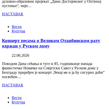
духовно-образовни пројекат „Дани Достојевског у Оптиној
пустињи“, чији…
НАСТАВАК
Вести
Култура
Концерт песама о Великом Отаџбинском рату
одржан у Руском дому
22.06.2026
Поводом Дана сећања и туге и 85. годишњице напада
фашистичке Немачке на Совјетски Савез у Руском дому у
Београду приређен је концерт „Чекај ме и ја ћу сигурно доћи“
посвећен…
НАСТАВАК
Вести
Култура