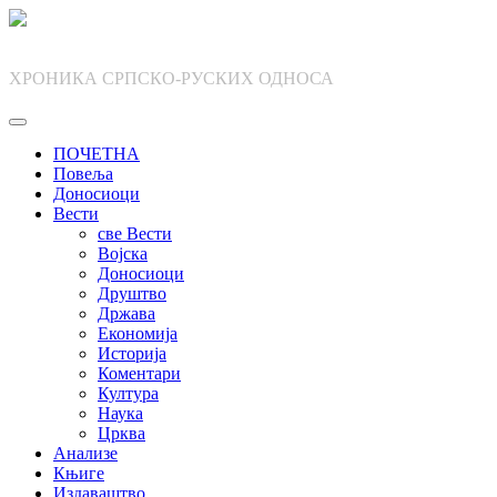
Skip
to
content
ХРОНИКА СРПСКО-РУСКИХ ОДНОСА
ПОЧЕТНА
Повеља
Доносиоци
Вести
све Вести
Војска
Доносиоци
Друштво
Држава
Економија
Историја
Коментари
Култура
Наука
Црква
Анализе
Књиге
Издаваштво