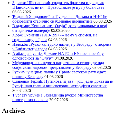
Здравко Шћепановић, градитељ братства и уредник
„Панонских нити“: Православље је пут у бољи свет
06.08.2026
Ђедовић Хандановић и Тјурдењев: Држава и НИС ће
обезбедити стабилно снабдевање дериватима
05.08.2026
Владимир Кршљанин: „Олуја“, раскринкавање и крај
отпадничке империје
05.08.2026
Жорж Скригин (1910-1997) – њему у спомен, на
годишњицу рођења
04.08.2026
Изложба „Руско културно наслеђе у Београду” отворена
у Библиотеци града
04.08.2026
Амбасада Русије: Државе НАТО и ЕУ носе посебну
одговорност за “Олују”
04.08.2026
Међународни конкурс о нацистичком геноциду над
совјетским народом представљен у Београду
03.08.2026
Руским јунацима палим у Првом светском рату одата
пошта у Београду
01.08.2026
Славенко Терзић: Путинова изјава – још један доказ да је
Русија наш главни вишевековни историјски савезник
30.07.2026
Ђурђеву уручена Захвалница руског Министарства
иностраних послова
30.07.2026
Archives