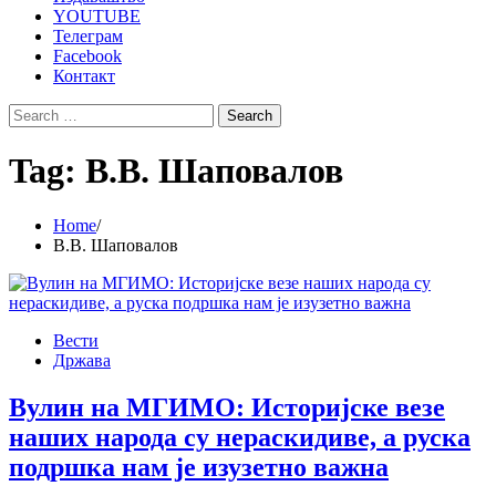
YOUTUBE
Телеграм
Facebook
Контакт
Search
for:
Tag:
В.В. Шаповалов
Home
В.В. Шаповалов
Вести
Држава
Вулин на МГИМО: Историјске везе
наших народа су нераскидиве, а руска
подршка нам је изузетно важна