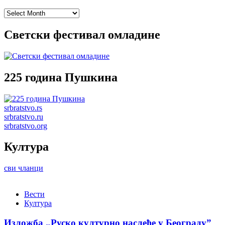
Archives
Светски фестивал омладине
225 година Пушкина
srbratstvo.rs
srbratstvo.ru
srbratstvo.org
Култура
сви чланци
Вести
Култура
Изложба „Руско културно наслеђе у Београду”