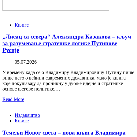
Књиге
„Лисац са севера“ Александра Казакова – кључ
за разумевање стратешке логике Путинове
Русије
05.07.2026
У времену када се о Владимиру Владимировичу Путину пише
више него о већини савремених државника, мало је књига
које покушавају да проникну у дубље идејне и стратешке
основе његове политике.…
Read More
Издаваштво
Књиге
Темељи Новог света – нова књига Владимира