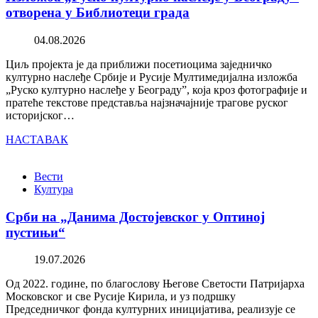
отворена у Библиотеци града
04.08.2026
Циљ пројекта је да приближи посетиоцима заједничко
културно наслеђе Србије и Русије Мултимедијална изложба
„Руско културно наслеђе у Београду”, која кроз фотографије и
пратеће текстове представља најзначајније трагове руског
историјског…
НАСТАВАК
Вести
Култура
Срби на „Данима Достојевског у Оптиној
пустињи“
19.07.2026
Од 2022. године, по благослову Његове Светости Патријарха
Московског и све Русије Кирила, и уз подршку
Председничког фонда културних иницијатива, реализује се