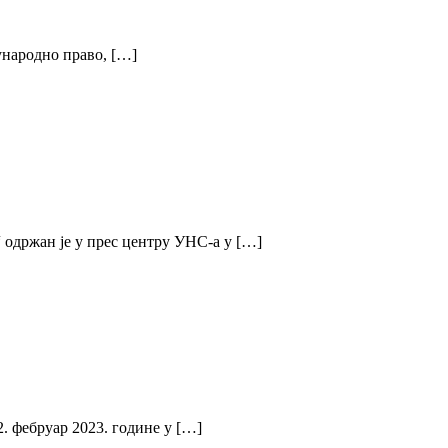
ђународно право, […]
жан је у прес центру УНС-а у […]
2. фебруар 2023. године у […]