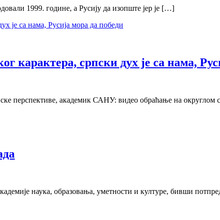
довали 1999. године, а Русију да изопште јер је […]
г карактера, српски дух је са нама, Рус
ске перспективе, академик САНУ: видео обраћање на округлом 
ада
кадемије наука, образовања, уметности и културе, бивши потпр