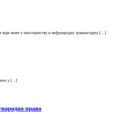
ке који живе у иностранству и међународну хуманитарну […]
дине у […]
ђународно право