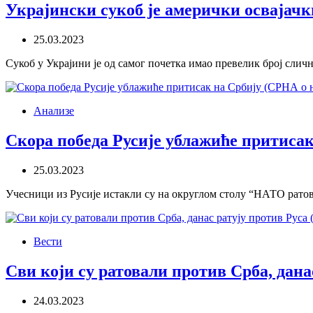
Украјински сукоб је амерички освајачк
25.03.2023
Сукоб у Украјини је од самог почетка имао превелик број сличн
Анализе
Скора победа Русије ублажиће притиса
25.03.2023
Учесници из Русије истакли су на округлом столу “НАТО ратови
Вести
Сви који су ратовали против Срба, дана
24.03.2023