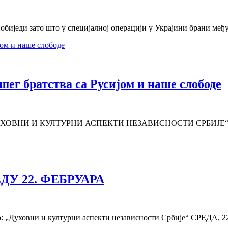
 побиједи зато што у специјалној операцији у Украјини брани ме
шег братства са Русијом и наше слободе
ом «ДУХОВНИ И КУЛТУРНИ АСПЕКТИ НЕЗАВИСНОСТИ СРБИЈЕ“ одр
У 22. ФЕБРУАРА
сто: „Духовни и културни аспекти независности Србије“ СРЕДА, 2