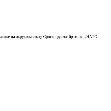
агање на округлом столу Српско-руског братства „НАТО