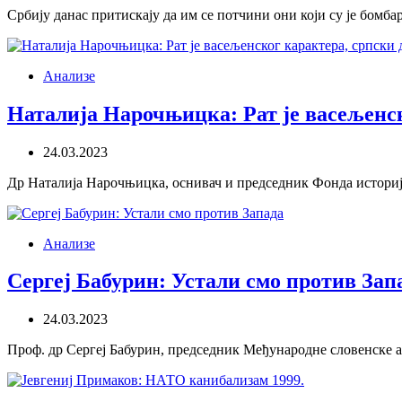
Србију данас притискају да им се потчини они који су је бомбар
Анализе
Наталија Нарочњицка: Рат је васељенско
24.03.2023
Др Наталија Нарочњицка, оснивач и председник Фонда историј
Анализе
Сергеј Бабурин: Устали смо против Зап
24.03.2023
Проф. др Сергеј Бабурин, председник Међународне словенске а