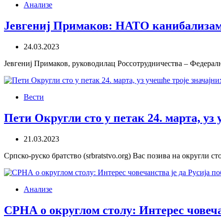
Анализе
Јевгениј Примаков: НАТО канибализам
24.03.2023
Јевгениј Примаков, руководилац Россотрудничества – Федералн
Вести
Пети Округли сто у петак 24. марта, уз 
21.03.2023
Српско-руско братство (srbratstvo.org) Вас позива на округли 
Анализе
СРНА о округлом столу: Интерес човечан