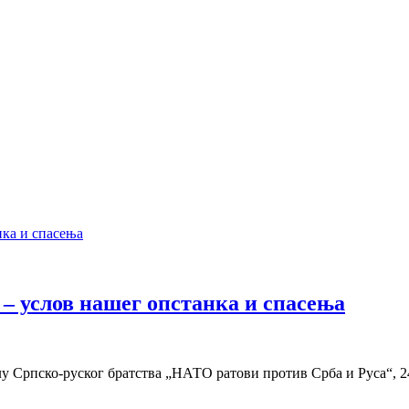
– услов нашег опстанка и спасења
Српско-руског братства „НАТО ратови против Срба и Руса“, 24