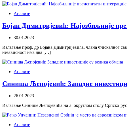
Анализе
Бојан Димитријевић: Најозбиљније пре
30.01.2023
Излагање проф. др Бојана Димитријевића, члана Фискалног сав
независност има два […]
Анализе
Синиша Љепојевић: Западне инвестициј
26.01.2023
Излагање Синише Љепојевића на 3. округлом столу Српско-руск
Анализе