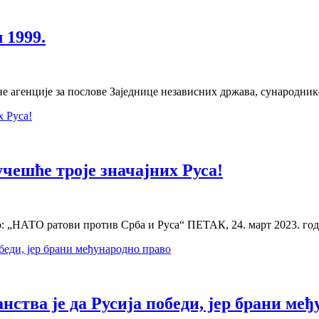
 1999.
е агенције за послове Заједнице независних држава, сународни
учешће троје значајних Руса!
сто: „НАТО ратови против Срба и Руса“ ПЕТАК, 24. март 2023. го
ства је да Русија победи, јер брани ме