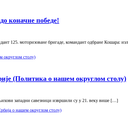
до коначне победе!
нт 125. моторизоване бригаде, командант одбране Кошара: изл
орије (Политика о нашем округлом столу)
 њихови западни савезници извршили су у 21. веку више […]