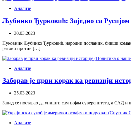
Анализе
Љубинко Ђурковић: Заједно са Русијом 
30.03.2023
Пуковник Љубинко Ђурковић, народни посланик, бивши команда
ратови против […]
Анализе
Заборав је први корак ка ревизији ист
25.03.2023
Запад се постарао да уништи сам појам суверенитета, а САД и
Анализе