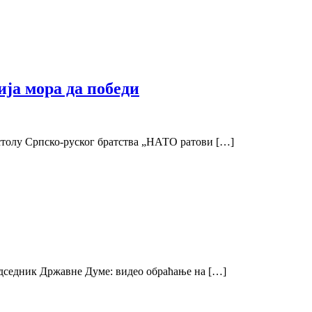
ија мора да победи
столу Српско-руског братства „НАТО ратови […]
едседник Државне Думе: видео обраћање на […]