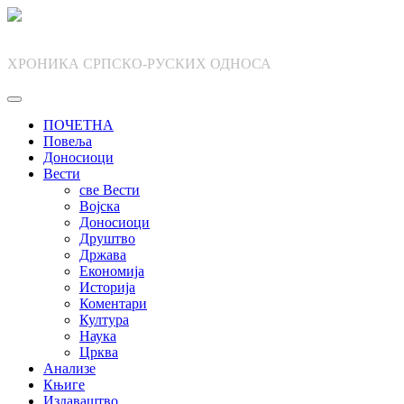
Skip
to
content
ХРОНИКА СРПСКО-РУСКИХ ОДНОСА
ПОЧЕТНА
Повеља
Доносиоци
Вести
све Вести
Војска
Доносиоци
Друштво
Држава
Економија
Историја
Коментари
Култура
Наука
Црква
Анализе
Књиге
Издаваштво