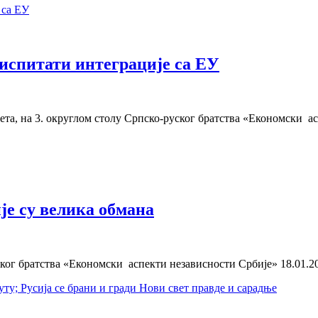
испитати интеграције са ЕУ
ета, на 3. округлом столу Српско-руског братства «Економски а
е су велика обмана
ог братства «Економски аспекти независности Србије» 18.01.20