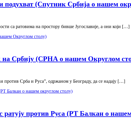
и подухват (Спутник Србија о нашем окр
ости са ратовима на простору бивше Југославије, а они који […]
к на Србију (СРНА о нашем Округлом сто
 против Срба и Руса”, одржаном у Београду, да се надају […]
с ратују против Руса (РТ Балкан о наше