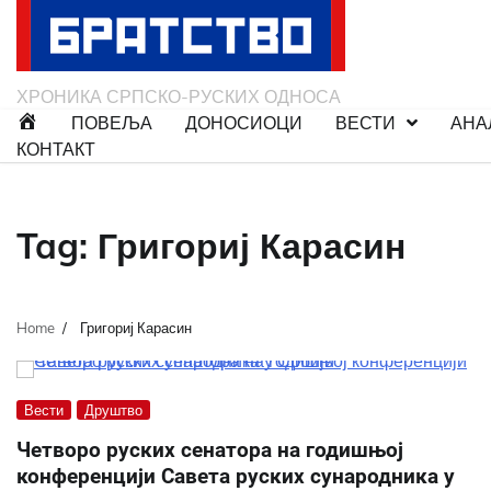
Skip
to
content
ХРОНИКА СРПСКО-РУСКИХ ОДНОСА
ПОВЕЉА
ДОНОСИОЦИ
ВЕСТИ
АНА
КОНТАКТ
Tag:
Григориј Карасин
Home
Григориј Карасин
Вести
Друштво
Четворо руских сенатора на годишњој
конференцији Савета руских сународника у