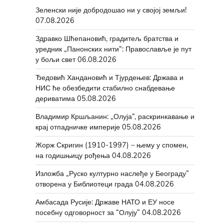
Зеленски није добродошао ни у својој земљи!
07.08.2026
Здравко Шћепановић, градитељ братства и
уредник „Панонских нити“: Православље је пут
у бољи свет
06.08.2026
Ђедовић Хандановић и Тјурдењев: Држава и
НИС ће обезбедити стабилно снабдевање
дериватима
05.08.2026
Владимир Кршљанин: „Олуја“, раскринкавање и
крај отпадничке империје
05.08.2026
Жорж Скригин (1910-1997) – њему у спомен,
на годишњицу рођења
04.08.2026
Изложба „Руско културно наслеђе у Београду”
отворена у Библиотеци града
04.08.2026
Амбасада Русије: Државе НАТО и ЕУ носе
посебну одговорност за “Олују”
04.08.2026