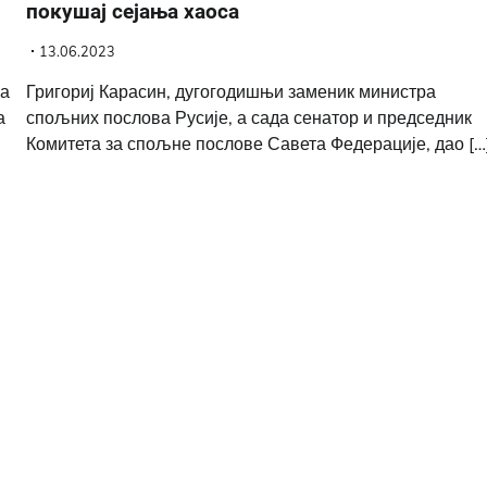
покушај сејања хаоса
13.06.2023
ња
Григориј Карасин, дугогодишњи заменик министра
а
спољних послова Русије, а сада сенатор и председник
Комитета за спољне послове Савета Федерације, дао […