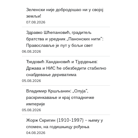
Зеленски није добродошао ни у својој
земљи!
07.08.2026
Здравко Шћепановић, градитељ
братства и уредник „Панонских нити“:
Православље је пут у бољи свет
06.08.2026
Ђедовић Хандановић и Тјурдењев:
Држава и НИС ће обезбедити стабилно
снабдевање дериватима
05.08.2026
Владимир Кршљанин: „Олуја“,
раскринкавање и крај отпадничке
империје
05.08.2026
Жорж Скригин (1910-1997) – њему у
спомен, на годишњицу рођења
04.08.2026