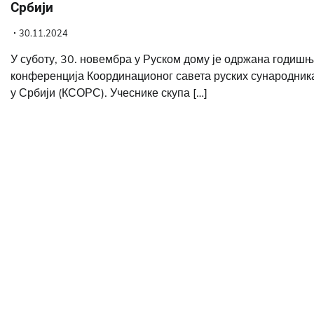
Србији
30.11.2024
У суботу, 30. новембра у Руском дому је одржана годиш
конференција Координационог савета руских сународник
у Србији (КСОРС). Учеснике скупа […]