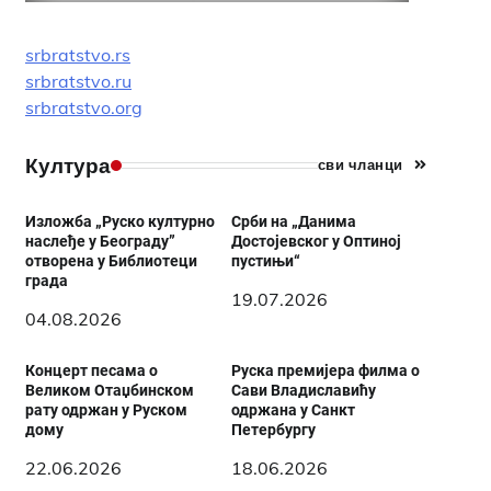
srbratstvo.rs
srbratstvo.ru
srbratstvo.org
Култура
сви чланци
Изложба „Руско културно
Срби на „Данима
наслеђе у Београду”
Достојевског у Оптиној
отворена у Библиотеци
пустињи“
града
19.07.2026
04.08.2026
Концерт песама о
Руска премијера филма о
Великом Отаџбинском
Сави Владиславићу
рату одржан у Руском
одржана у Санкт
дому
Петербургу
22.06.2026
18.06.2026