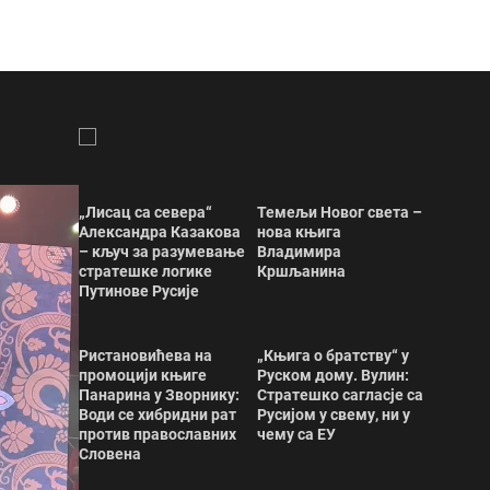
„Лисац са севера“
Темељи Новог света –
Александра Казакова
нова књига
– кључ за разумевање
Владимира
стратешке логике
Кршљанина
Путинове Русије
Ристановићева на
„Књига о братству“ у
промоцији књиге
Руском дому. Вулин:
Панарина у Зворнику:
Стратешко сагласје са
Води се хибридни рат
Русијом у свему, ни у
против православних
чему са ЕУ
Словена