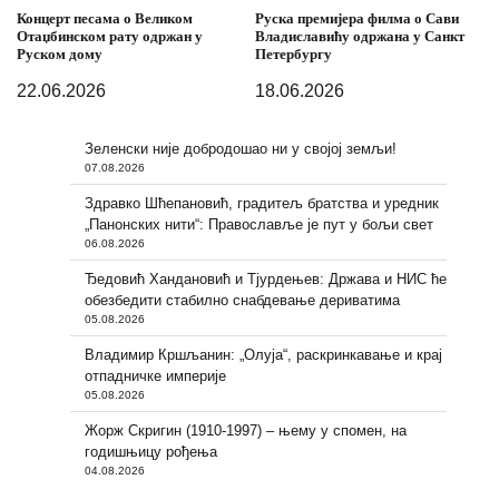
Концерт песама о Великом
Руска премијера филма о Сави
Отаџбинском рату одржан у
Владиславићу одржана у Санкт
Руском дому
Петербургу
22.06.2026
18.06.2026
Зеленски није добродошао ни у својој земљи!
07.08.2026
Здравко Шћепановић, градитељ братства и уредник
„Панонских нити“: Православље је пут у бољи свет
06.08.2026
Ђедовић Хандановић и Тјурдењев: Држава и НИС ће
обезбедити стабилно снабдевање дериватима
05.08.2026
Владимир Кршљанин: „Олуја“, раскринкавање и крај
отпадничке империје
05.08.2026
Жорж Скригин (1910-1997) – њему у спомен, на
годишњицу рођења
04.08.2026