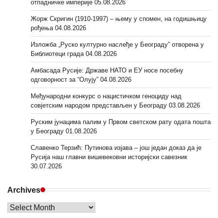
отпадничке империје
05.08.2026
Жорж Скригин (1910-1997) – њему у спомен, на годишњицу
рођења
04.08.2026
Изложба „Руско културно наслеђе у Београду” отворена у
Библиотеци града
04.08.2026
Амбасада Русије: Државе НАТО и ЕУ носе посебну
одговорност за “Олују”
04.08.2026
Међународни конкурс о нацистичком геноциду над
совјетским народом представљен у Београду
03.08.2026
Руским јунацима палим у Првом светском рату одата пошта
у Београду
01.08.2026
Славенко Терзић: Путинова изјава – још један доказ да је
Русија наш главни вишевековни историјски савезник
30.07.2026
Archives
Archives