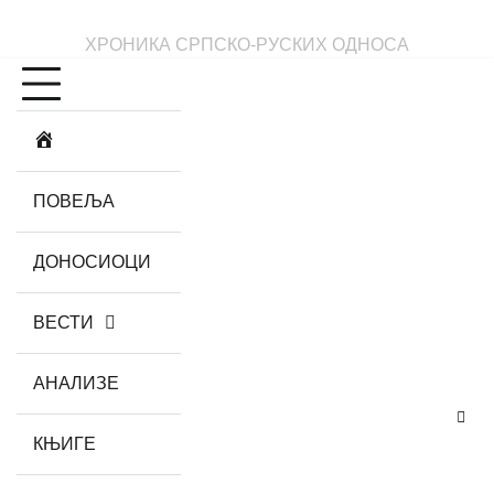
Skip
to
ХРОНИКА СРПСКО-РУСКИХ ОДНОСА
content
ПОВЕЉА
ДОНОСИОЦИ
ВЕСТИ
АНАЛИЗЕ
КЊИГЕ