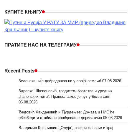
КУПИТЕ КЊИГУ
ПРАТИТЕ НАС НА ТЕЛЕГРАМУ
Recent Posts
Зеленски није добродошао ни у својој земљи!
07.08.2026
Здравко Шћепановић, градитељ братства и уредник
„Панонских нити“: Православље је пут у бољи свет
06.08.2026
Ђедовић Хандановић и Тјурдењев: Држава и НИС ће
обезбедити стабилно снабдевање дериватима
05.08.2026
Владимир Кршљанин: „Олуја“, раскринкавање и крај