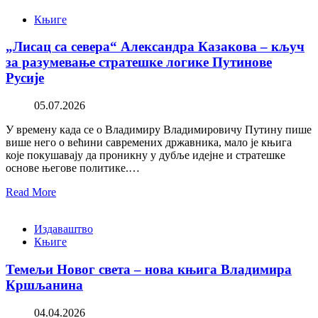
Књиге
„Лисац са севера“ Александра Казакова – кључ
за разумевање стратешке логике Путинове
Русије
05.07.2026
У времену када се о Владимиру Владимировичу Путину пише
више него о већини савремених државника, мало је књига
које покушавају да проникну у дубље идејне и стратешке
основе његове политике.…
Read More
Издаваштво
Књиге
Темељи Новог света – нова књига Владимира
Кршљанина
04.04.2026