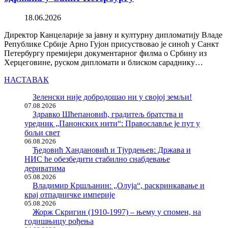
18.06.2026
Директор Канцеларије за јавну и културну дипломатију Владе
Републике Србије Арно Гујон присуствовао је синоћ у Санкт
Петербургу премијери документарног филма о Србину из
Херцеговине, руском дипломати и блиском сараднику…
НАСТАВАК
Зеленски није добродошао ни у својој земљи!
07.08.2026
Здравко Шћепановић, градитељ братства и
уредник „Панонских нити“: Православље је пут у
бољи свет
06.08.2026
Ђедовић Хандановић и Тјурдењев: Држава и
НИС ће обезбедити стабилно снабдевање
дериватима
05.08.2026
Владимир Кршљанин: „Олуја“, раскринкавање и
крај отпадничке империје
05.08.2026
Жорж Скригин (1910-1997) – њему у спомен, на
годишњицу рођења