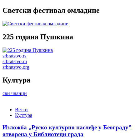
Светски фестивал омладине
225 година Пушкина
srbratstvo.rs
srbratstvo.ru
srbratstvo.org
Култура
сви чланци
Вести
Култура
Изложба „Руско културно наслеђе у Београду”
отворена у Библиотеци града