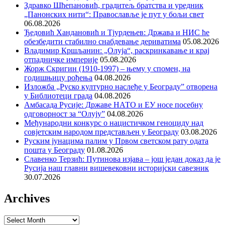
Здравко Шћепановић, градитељ братства и уредник
„Панонских нити“: Православље је пут у бољи свет
06.08.2026
Ђедовић Хандановић и Тјурдењев: Држава и НИС ће
обезбедити стабилно снабдевање дериватима
05.08.2026
Владимир Кршљанин: „Олуја“, раскринкавање и крај
отпадничке империје
05.08.2026
Жорж Скригин (1910-1997) – њему у спомен, на
годишњицу рођења
04.08.2026
Изложба „Руско културно наслеђе у Београду” отворена
у Библиотеци града
04.08.2026
Амбасада Русије: Државе НАТО и ЕУ носе посебну
одговорност за “Олују”
04.08.2026
Међународни конкурс о нацистичком геноциду над
совјетским народом представљен у Београду
03.08.2026
Руским јунацима палим у Првом светском рату одата
пошта у Београду
01.08.2026
Славенко Терзић: Путинова изјава – још један доказ да је
Русија наш главни вишевековни историјски савезник
30.07.2026
Archives
Archives