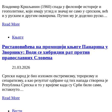
Владимир Кршљанин (1960) спада у филозофе историје и
геополитике, који имају углед и значај не само у српским, већ
и у руским и другим оквирима. Путин му је доделио руско…
Read More
Књиге
Ристановићева на промоцији књиге Панарина у
Зворнику: Води се хибридни рат против
православних Словена
21.03.2026
Српски народ је био изложен екстремизму, тероризму и
сепаратизму, а као резултат одбране од тих напада створена је
Република Српска и то у вријеме када су Срби били сами,
истакнуто…
Read More
Вести