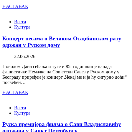
НАСТАВАК
Вести
Култура
Концерт песама о Великом Отаџбинском рату
одржан у Руском дому
22.06.2026
Поводом Дана сећања и туге и 85. годишњице напада
фашистичке Немачке на Совјетски Савез у Руском дому у
Београду приређен је концерт „Чекај ме и ја ћу сигурно доћи“
посвећен…
НАСТАВАК
Вести
Култура
Руска премијера филма о Сави Владиславићу
одржана у Санкт Петербургу