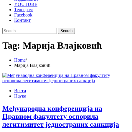
YOUTUBE
Телеграм
Facebook
Контакт
Search
for:
Tag:
Марија Влајковић
Home
Марија Влајковић
Вести
Наука
Међународна конференција на
Правном факултету оспорила
легитимитет једностраних санкција