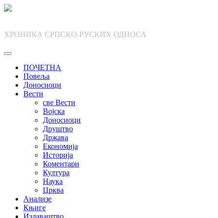
Skip
to
content
ХРОНИКА СРПСКО-РУСКИХ ОДНОСА
ПОЧЕТНА
Повеља
Доносиоци
Вести
све Вести
Војска
Доносиоци
Друштво
Држава
Економија
Историја
Коментари
Култура
Наука
Црква
Анализе
Књиге
Издаваштво