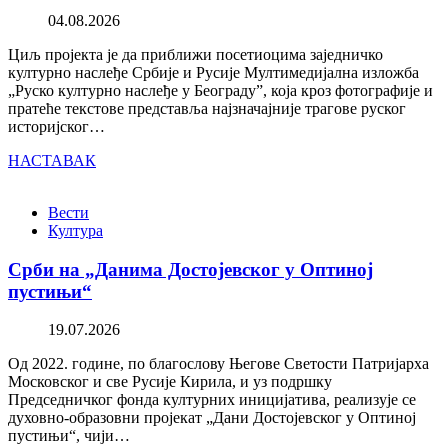
04.08.2026
Циљ пројекта је да приближи посетиоцима заједничко
културно наслеђе Србије и Русије Мултимедијална изложба
„Руско културно наслеђе у Београду”, која кроз фотографије и
пратеће текстове представља најзначајније трагове руског
историјског…
НАСТАВАК
Вести
Култура
Срби на „Данима Достојевског у Оптиној
пустињи“
19.07.2026
Од 2022. године, по благослову Његове Светости Патријарха
Московског и све Русије Кирила, и уз подршку
Председничког фонда културних иницијатива, реализује се
духовно-образовни пројекат „Дани Достојевског у Оптиној
пустињи“, чији…