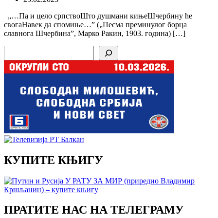
„…Па и цело српствоШто душмани кињеШчербину ће
свогаНавек да спомиње…” („Песма преминулог борца
славнога Шчербина”, Марко Ракин, 1903. година) […]
Search
КУПИТЕ КЊИГУ
ПРАТИТЕ НАС НА ТЕЛЕГРАМУ