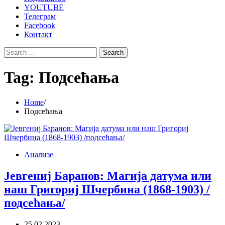
YOUTUBE
Телеграм
Facebook
Контакт
Search
for:
Tag:
Подсећања
Home
Подсећања
Анализе
Јевгениј Баранов: Магија датума или
наш Григориј Шчербина (1868-1903) /
подсећања/
25.02.2023