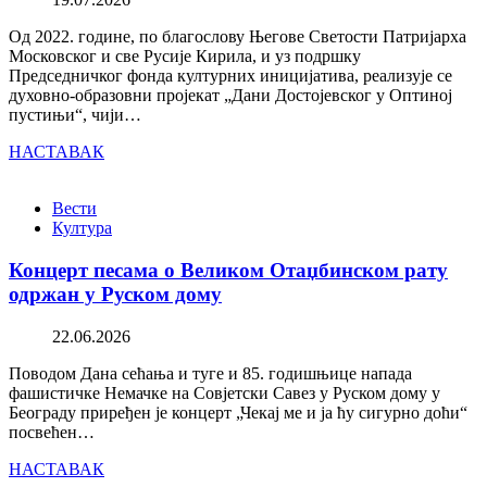
Од 2022. године, по благослову Његове Светости Патријарха
Московског и све Русије Кирила, и уз подршку
Председничког фонда културних иницијатива, реализује се
духовно-образовни пројекат „Дани Достојевског у Оптиној
пустињи“, чији…
НАСТАВАК
Вести
Култура
Концерт песама о Великом Отаџбинском рату
одржан у Руском дому
22.06.2026
Поводом Дана сећања и туге и 85. годишњице напада
фашистичке Немачке на Совјетски Савез у Руском дому у
Београду приређен је концерт „Чекај ме и ја ћу сигурно доћи“
посвећен…
НАСТАВАК