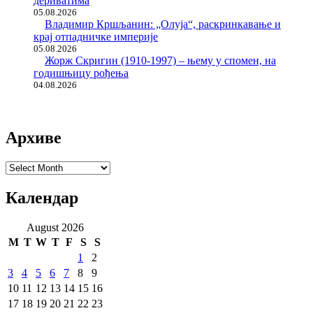
дериватима
05.08.2026
Владимир Кршљанин: „Олуја“, раскринкавање и
крај отпадничке империје
05.08.2026
Жорж Скригин (1910-1997) – њему у спомен, на
годишњицу рођења
04.08.2026
Архиве
Архиве
Календар
August 2026
M
T
W
T
F
S
S
1
2
3
4
5
6
7
8
9
10
11
12
13
14
15
16
17
18
19
20
21
22
23