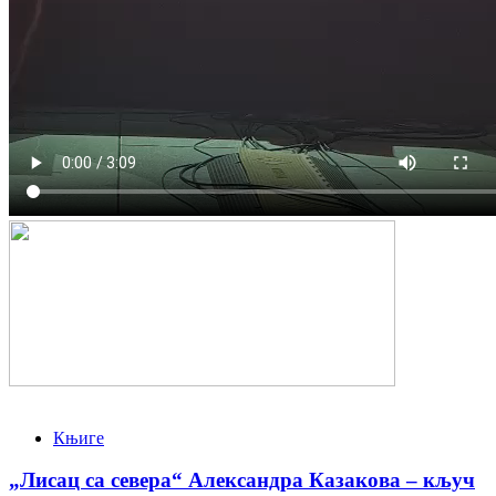
Књиге
„Лисац са севера“ Александра Казакова – кључ