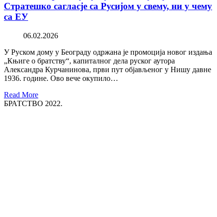
Стратешко сагласје са Русијом у свему, ни у чему
са ЕУ
06.02.2026
У Руском дому у Београду одржана је промоција новог издања
„Књиге о братству“, капиталног дела руског аутора
Александра Курчанинова, први пут објављеног у Нишу давне
1936. године. Ово вече окупило…
Read More
БРАТСТВО 2022.