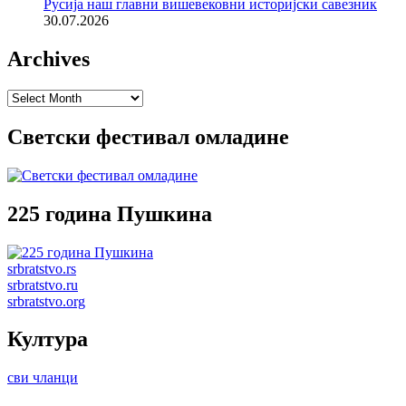
Русија наш главни вишевековни историјски савезник
30.07.2026
Archives
Archives
Светски фестивал омладине
225 година Пушкина
srbratstvo.rs
srbratstvo.ru
srbratstvo.org
Култура
сви чланци