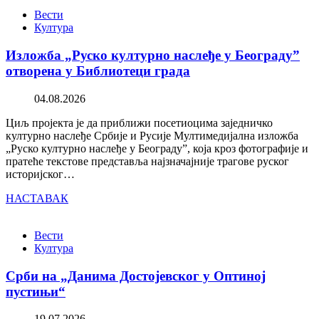
Вести
Култура
Изложба „Руско културно наслеђе у Београду”
отворена у Библиотеци града
04.08.2026
Циљ пројекта је да приближи посетиоцима заједничко
културно наслеђе Србије и Русије Мултимедијална изложба
„Руско културно наслеђе у Београду”, која кроз фотографије и
пратеће текстове представља најзначајније трагове руског
историјског…
НАСТАВАК
Вести
Култура
Срби на „Данима Достојевског у Оптиној
пустињи“
19.07.2026