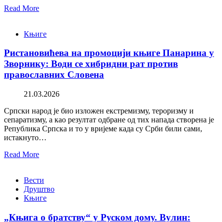
Read More
Књиге
Ристановићева на промоцији књиге Панарина у
Зворнику: Води се хибридни рат против
православних Словена
21.03.2026
Српски народ је био изложен екстремизму, тероризму и
сепаратизму, а као резултат одбране од тих напада створена је
Република Српска и то у вријеме када су Срби били сами,
истакнуто…
Read More
Вести
Друштво
Књиге
„Књига о братству“ у Руском дому. Вулин: