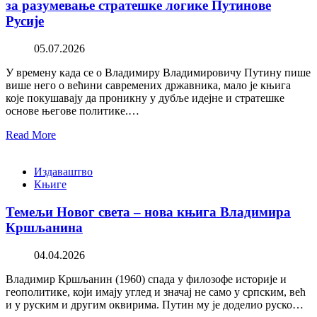
за разумевање стратешке логике Путинове
Русије
05.07.2026
У времену када се о Владимиру Владимировичу Путину пише
више него о већини савремених државника, мало је књига
које покушавају да проникну у дубље идејне и стратешке
основе његове политике.…
Read More
Издаваштво
Књиге
Темељи Новог света – нова књига Владимира
Кршљанина
04.04.2026
Владимир Кршљанин (1960) спада у филозофе историје и
геополитике, који имају углед и значај не само у српским, већ
и у руским и другим оквирима. Путин му је доделио руско…