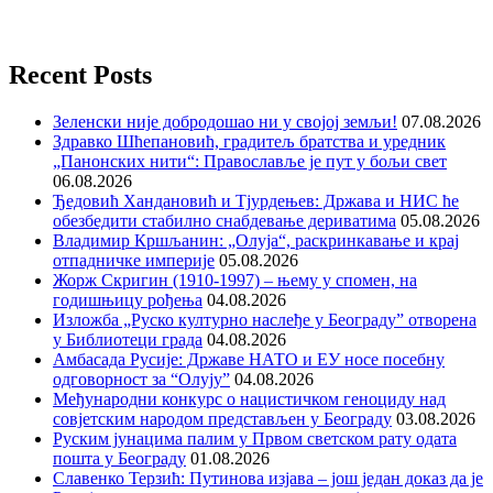
Recent Posts
Зеленски није добродошао ни у својој земљи!
07.08.2026
Здравко Шћепановић, градитељ братства и уредник
„Панонских нити“: Православље је пут у бољи свет
06.08.2026
Ђедовић Хандановић и Тјурдењев: Држава и НИС ће
обезбедити стабилно снабдевање дериватима
05.08.2026
Владимир Кршљанин: „Олуја“, раскринкавање и крај
отпадничке империје
05.08.2026
Жорж Скригин (1910-1997) – њему у спомен, на
годишњицу рођења
04.08.2026
Изложба „Руско културно наслеђе у Београду” отворена
у Библиотеци града
04.08.2026
Амбасада Русије: Државе НАТО и ЕУ носе посебну
одговорност за “Олују”
04.08.2026
Међународни конкурс о нацистичком геноциду над
совјетским народом представљен у Београду
03.08.2026
Руским јунацима палим у Првом светском рату одата
пошта у Београду
01.08.2026
Славенко Терзић: Путинова изјава – још један доказ да је