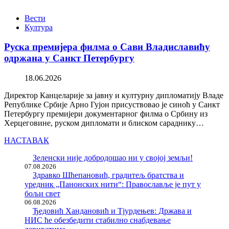
Вести
Култура
Руска премијера филма о Сави Владиславићу
одржана у Санкт Петербургу
18.06.2026
Директор Канцеларије за јавну и културну дипломатију Владе
Републике Србије Арно Гујон присуствовао је синоћ у Санкт
Петербургу премијери документарног филма о Србину из
Херцеговине, руском дипломати и блиском сараднику…
НАСТАВАК
Зеленски није добродошао ни у својој земљи!
07.08.2026
Здравко Шћепановић, градитељ братства и
уредник „Панонских нити“: Православље је пут у
бољи свет
06.08.2026
Ђедовић Хандановић и Тјурдењев: Држава и
НИС ће обезбедити стабилно снабдевање