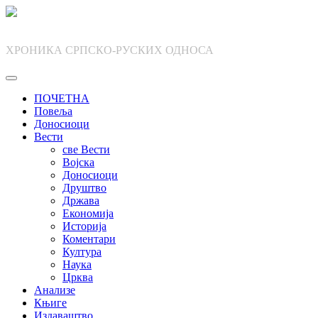
Skip
to
content
ХРОНИКА СРПСКО-РУСКИХ ОДНОСА
ПОЧЕТНА
Повеља
Доносиоци
Вести
све Вести
Војска
Доносиоци
Друштво
Држава
Економија
Историја
Коментари
Култура
Наука
Црква
Анализе
Књиге
Издаваштво