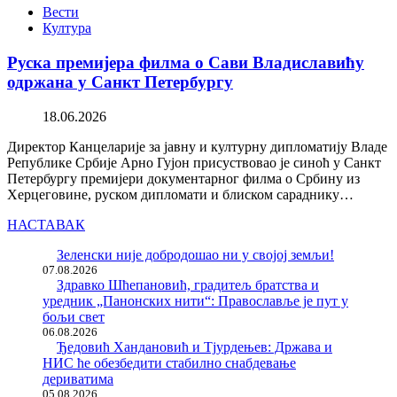
Вести
Култура
Руска премијера филма о Сави Владиславићу
одржана у Санкт Петербургу
18.06.2026
Директор Канцеларије за јавну и културну дипломатију Владе
Републике Србије Арно Гујон присуствовао је синоћ у Санкт
Петербургу премијери документарног филма о Србину из
Херцеговине, руском дипломати и блиском сараднику…
НАСТАВАК
Зеленски није добродошао ни у својој земљи!
07.08.2026
Здравко Шћепановић, градитељ братства и
уредник „Панонских нити“: Православље је пут у
бољи свет
06.08.2026
Ђедовић Хандановић и Тјурдењев: Држава и
НИС ће обезбедити стабилно снабдевање
дериватима
05.08.2026