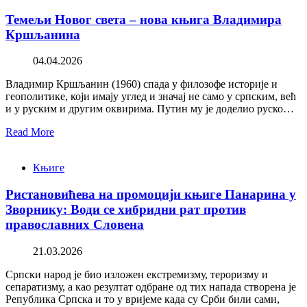
Темељи Новог света – нова књига Владимира
Кршљанина
04.04.2026
Владимир Кршљанин (1960) спада у филозофе историје и
геополитике, који имају углед и значај не само у српским, већ
и у руским и другим оквирима. Путин му је доделио руско…
Read More
Књиге
Ристановићева на промоцији књиге Панарина у
Зворнику: Води се хибридни рат против
православних Словена
21.03.2026
Српски народ је био изложен екстремизму, тероризму и
сепаратизму, а као резултат одбране од тих напада створена је
Република Српска и то у вријеме када су Срби били сами,