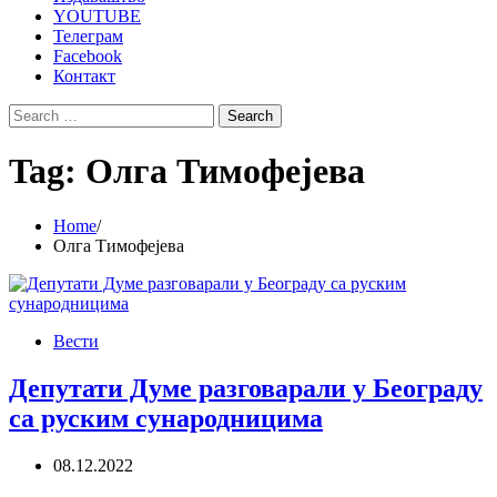
YOUTUBE
Телеграм
Facebook
Контакт
Search
for:
Tag:
Олга Тимофејева
Home
Олга Тимофејева
Вести
Депутати Думе разговарали у Београду
са руским сународницима
08.12.2022