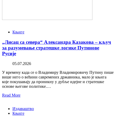
Књиге
„Лисац са севера“ Александра Казакова – кључ
за разумевање стратешке логике Путинове
Русије
05.07.2026
У времену када се о Владимиру Владимировичу Путину пише
више него о већини савремених државника, мало је књига
које покушавају да проникну у дубље идејне и стратешке
основе његове политике.…
Read More
Издаваштво
Књиге