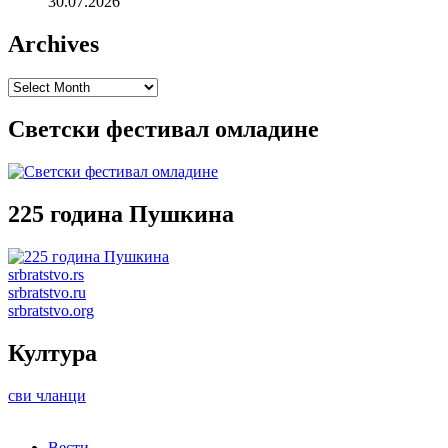
30.07.2026
Archives
Archives
Светски фестивал омладине
225 година Пушкина
srbratstvo.rs
srbratstvo.ru
srbratstvo.org
Култура
сви чланци
Вести