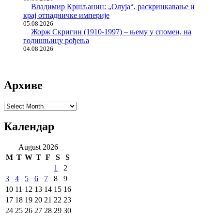
Владимир Кршљанин: „Олуја“, раскринкавање и
крај отпадничке империје
05.08.2026
Жорж Скригин (1910-1997) – њему у спомен, на
годишњицу рођења
04.08.2026
Архиве
Архиве
Календар
August 2026
M
T
W
T
F
S
S
1
2
3
4
5
6
7
8
9
10
11
12
13
14
15
16
17
18
19
20
21
22
23
24
25
26
27
28
29
30