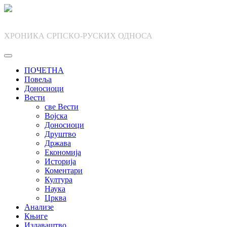
Skip
to
content
ХРОНИКА СРПСКО-РУСКИХ ОДНОСА
ПОЧЕТНА
Повеља
Доносиоци
Вести
све Вести
Војска
Доносиоци
Друштво
Држава
Економија
Историја
Коментари
Култура
Наука
Црква
Анализе
Књиге
Издаваштво