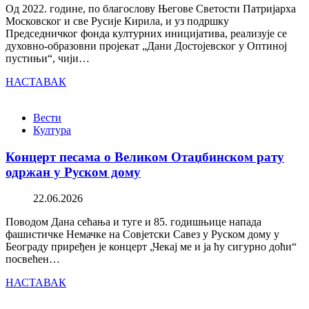
Од 2022. године, по благослову Његове Светости Патријарха
Московског и све Русије Кирила, и уз подршку
Председничког фонда културних иницијатива, реализује се
духовно-образовни пројекат „Дани Достојевског у Оптиној
пустињи“, чији…
НАСТАВАК
Вести
Култура
Концерт песама о Великом Отаџбинском рату
одржан у Руском дому
22.06.2026
Поводом Дана сећања и туге и 85. годишњице напада
фашистичке Немачке на Совјетски Савез у Руском дому у
Београду приређен је концерт „Чекај ме и ја ћу сигурно доћи“
посвећен…
НАСТАВАК