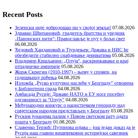
Recent Posts
Зеленски није добродошао ни у својој земљи!
07.08.2026
Здравко Шћепановић, градитељ братства и уредник
„Панонских нити“: Православље је пут у бољи свет
06.08.2026
Ђедовић Хандановић и Тјурдењев: Држава и НИС ће
обезбедити стабилно снабдевање дериватима
05.08.2026
Владимир Кршљанин: „Олуја“, раскринкавање и крај
отпадничке империје
05.08.2026
Жорж Скригин (1910-1997) – њему у спомен, на
годишњицу рођења
04.08.2026
Изложба „Руско културно наслеђе у Београду” отворена
у Библиотеци града
04.08.2026
Амбасада Русије: Државе НАТО и ЕУ носе посебну
одговорност за “Олују”
04.08.2026
Међународни конкурс о нацистичком геноциду над
совјетским народом представљен у Београду
03.08.2026
Руским јунацима палим у Првом светском рату одата
пошта у Београду
01.08.2026
Славенко Терзић: Путинова изјава – још један доказ да је
Русија наш главни вишевековни историјски савезник