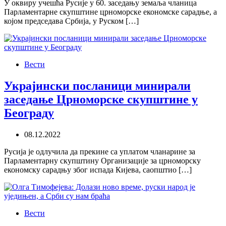
У оквиру учешћа Русије у 60. заседању земаља чланица
Парламентарне скупштине црноморске економске сарадње, а
којом председава Србија, у Руском […]
Вести
Украјински посланици минирали
заседање Црноморске скупштине у
Београду
08.12.2022
Русија је одлучила да прекине са уплатом чланарине за
Парламентарну скупштину Организације за црноморску
економску сарадњу због испада Кијева, саопштио […]
Вести