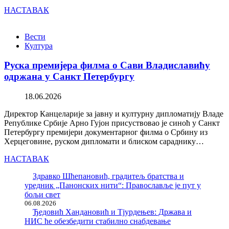
НАСТАВАК
Вести
Култура
Руска премијера филма о Сави Владиславићу
одржана у Санкт Петербургу
18.06.2026
Директор Канцеларије за јавну и културну дипломатију Владе
Републике Србије Арно Гујон присуствовао је синоћ у Санкт
Петербургу премијери документарног филма о Србину из
Херцеговине, руском дипломати и блиском сараднику…
НАСТАВАК
Здравко Шћепановић, градитељ братства и
уредник „Панонских нити“: Православље је пут у
бољи свет
06.08.2026
Ђедовић Хандановић и Тјурдењев: Држава и
НИС ће обезбедити стабилно снабдевање