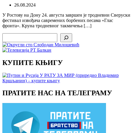
26.08.2024
У Ростову на Дону 24. августа завршен је тродневни Сверуски
фестивал извођача савремених борбених песама «Глас
фронта». Круна тродневног такмичења […]
Search
КУПИТЕ КЊИГУ
ПРАТИТЕ НАС НА ТЕЛЕГРАМУ