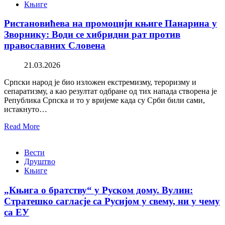
Књиге
Ристановићева на промоцији књиге Панарина у
Зворнику: Води се хибридни рат против
православних Словена
21.03.2026
Српски народ је био изложен екстремизму, тероризму и
сепаратизму, а као резултат одбране од тих напада створена је
Република Српска и то у вријеме када су Срби били сами,
истакнуто…
Read More
Вести
Друштво
Књиге
„Књига о братству“ у Руском дому. Вулин:
Стратешко сагласје са Русијом у свему, ни у чему
са ЕУ