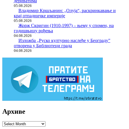
дериватима
05.08.2026
Владимир Кршљанин: „Олуја“, раскринкавање и
крај отпадничке империје
05.08.2026
Жорж Скригин (1910-1997) – њему у спомен, на
годишњицу рођења
04.08.2026
Изложба „Руско културно наслеђе у Београду”
отворена у Библиотеци града
04.08.2026
Архиве
Архиве