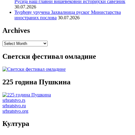
Русија наш главни вишевековни историјски савезник
30.07.2026
Ђурђеву уручена Захвалница руског Министарства
иностраних послова
30.07.2026
Archives
Archives
Светски фестивал омладине
225 година Пушкина
srbratstvo.rs
srbratstvo.ru
srbratstvo.org
Култура