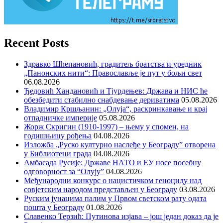
Recent Posts
Здравко Шћепановић, градитељ братства и уредник
„Панонских нити“: Православље је пут у бољи свет
06.08.2026
Ђедовић Хандановић и Тјурдењев: Држава и НИС ће
обезбедити стабилно снабдевање дериватима
05.08.2026
Владимир Кршљанин: „Олуја“, раскринкавање и крај
отпадничке империје
05.08.2026
Жорж Скригин (1910-1997) – њему у спомен, на
годишњицу рођења
04.08.2026
Изложба „Руско културно наслеђе у Београду” отворена
у Библиотеци града
04.08.2026
Амбасада Русије: Државе НАТО и ЕУ носе посебну
одговорност за “Олују”
04.08.2026
Међународни конкурс о нацистичком геноциду над
совјетским народом представљен у Београду
03.08.2026
Руским јунацима палим у Првом светском рату одата
пошта у Београду
01.08.2026
Славенко Терзић: Путинова изјава – још један доказ да је