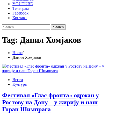
YOUTUBE
Телеграм
Facebook
Контакт
Search
for:
Tag:
Данил Хомјаков
Home
Данил Хомјаков
Вести
Култура
Фестивал «Глас фронта» одржан у
Ростову на Дону – у жирију и наш
Горан Шимпрага