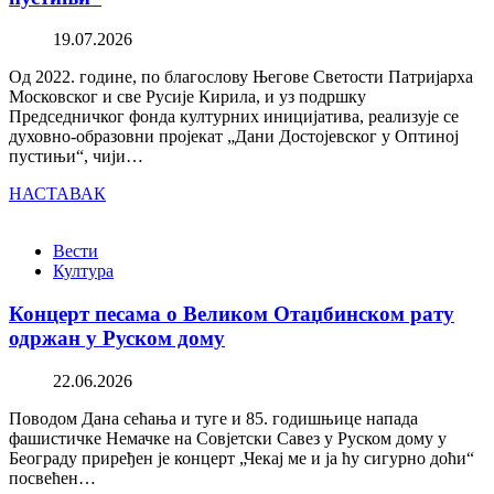
19.07.2026
Од 2022. године, по благослову Његове Светости Патријарха
Московског и све Русије Кирила, и уз подршку
Председничког фонда културних иницијатива, реализује се
духовно-образовни пројекат „Дани Достојевског у Оптиној
пустињи“, чији…
НАСТАВАК
Вести
Култура
Концерт песама о Великом Отаџбинском рату
одржан у Руском дому
22.06.2026
Поводом Дана сећања и туге и 85. годишњице напада
фашистичке Немачке на Совјетски Савез у Руском дому у
Београду приређен је концерт „Чекај ме и ја ћу сигурно доћи“
посвећен…