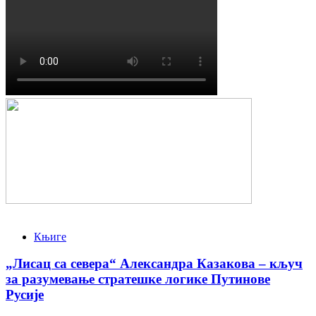
Књиге
„Лисац са севера“ Александра Казакова – кључ
за разумевање стратешке логике Путинове
Русије