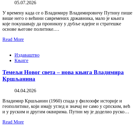
05.07.2026
У времену када се о Владимиру Владимировичу Путину пише
више него о већини савремених државника, мало је књига
које покушавају да проникну у дубље идејне и стратешке
основе његове политике.…
Read More
Издаваштво
Књиге
Темељи Новог света – нова књига Владимира
Кршљанина
04.04.2026
Владимир Кршљанин (1960) спада у филозофе историје и
геополитике, који имају углед и значај не само у српским, већ
и у руским и другим оквирима. Путин му је доделио руско…
Read More