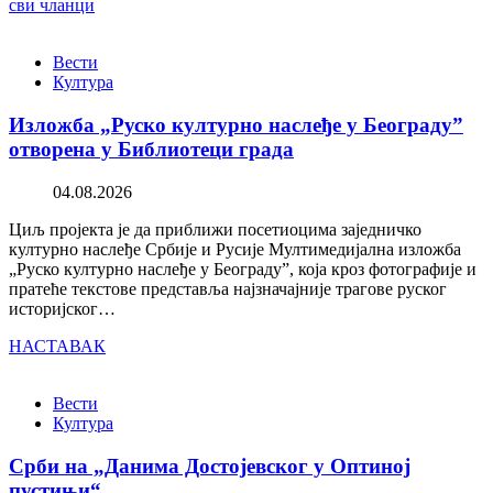
сви чланци
Вести
Култура
Изложба „Руско културно наслеђе у Београду”
отворена у Библиотеци града
04.08.2026
Циљ пројекта је да приближи посетиоцима заједничко
културно наслеђе Србије и Русије Мултимедијална изложба
„Руско културно наслеђе у Београду”, која кроз фотографије и
пратеће текстове представља најзначајније трагове руског
историјског…
НАСТАВАК
Вести
Култура
Срби на „Данима Достојевског у Оптиној
пустињи“