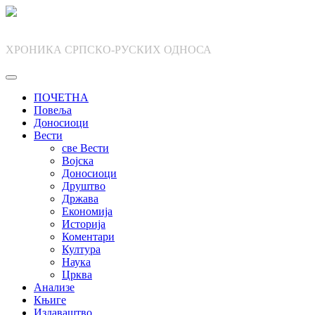
Skip
to
content
ХРОНИКА СРПСКО-РУСКИХ ОДНОСА
ПОЧЕТНА
Повеља
Доносиоци
Вести
све Вести
Војска
Доносиоци
Друштво
Држава
Економија
Историја
Коментари
Култура
Наука
Црква
Анализе
Књиге
Издаваштво