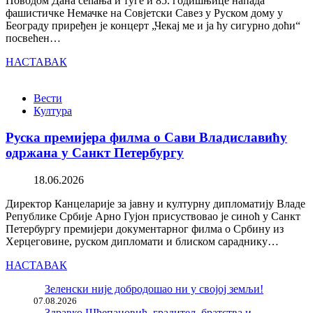
Поводом Дана сећања и туге и 85. годишњице напада
фашистичке Немачке на Совјетски Савез у Руском дому у
Београду приређен је концерт „Чекај ме и ја ћу сигурно доћи“
посвећен…
НАСТАВАК
Вести
Култура
Руска премијера филма о Сави Владиславићу
одржана у Санкт Петербургу
18.06.2026
Директор Канцеларије за јавну и културну дипломатију Владе
Републике Србије Арно Гујон присуствовао је синоћ у Санкт
Петербургу премијери документарног филма о Србину из
Херцеговине, руском дипломати и блиском сараднику…
НАСТАВАК
Зеленски није добродошао ни у својој земљи!
07.08.2026
Здравко Шћепановић, градитељ братства и