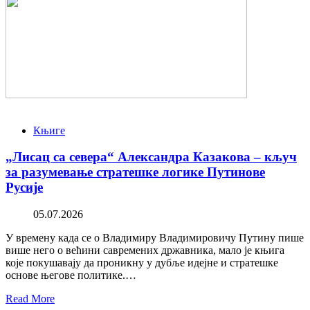
Књиге
„Лисац са севера“ Александра Казакова – кључ
за разумевање стратешке логике Путинове
Русије
05.07.2026
У времену када се о Владимиру Владимировичу Путину пише
више него о већини савремених државника, мало је књига
које покушавају да проникну у дубље идејне и стратешке
основе његове политике.…
Read More