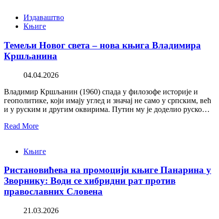
Издаваштво
Књиге
Темељи Новог света – нова књига Владимира
Кршљанина
04.04.2026
Владимир Кршљанин (1960) спада у филозофе историје и
геополитике, који имају углед и значај не само у српским, већ
и у руским и другим оквирима. Путин му је доделио руско…
Read More
Књиге
Ристановићева на промоцији књиге Панарина у
Зворнику: Води се хибридни рат против
православних Словена
21.03.2026