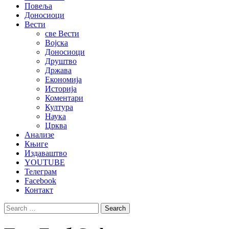
Повеља
Доносиоци
Вести
све Вести
Војска
Доносиоци
Друштво
Држава
Економија
Историја
Коментари
Култура
Наука
Црква
Анализе
Књиге
Издаваштво
YOUTUBE
Телеграм
Facebook
Контакт
Search
for: