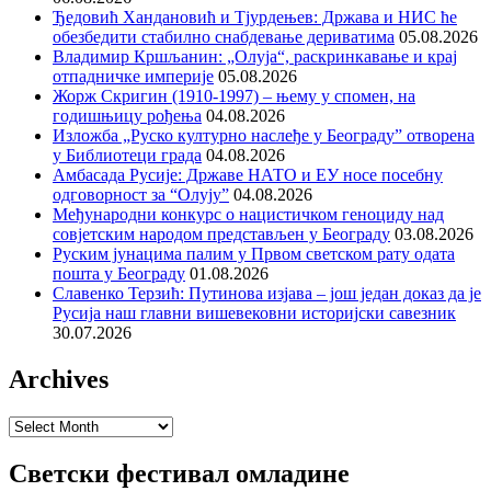
Ђедовић Хандановић и Тјурдењев: Држава и НИС ће
обезбедити стабилно снабдевање дериватима
05.08.2026
Владимир Кршљанин: „Олуја“, раскринкавање и крај
отпадничке империје
05.08.2026
Жорж Скригин (1910-1997) – њему у спомен, на
годишњицу рођења
04.08.2026
Изложба „Руско културно наслеђе у Београду” отворена
у Библиотеци града
04.08.2026
Амбасада Русије: Државе НАТО и ЕУ носе посебну
одговорност за “Олују”
04.08.2026
Међународни конкурс о нацистичком геноциду над
совјетским народом представљен у Београду
03.08.2026
Руским јунацима палим у Првом светском рату одата
пошта у Београду
01.08.2026
Славенко Терзић: Путинова изјава – још један доказ да је
Русија наш главни вишевековни историјски савезник
30.07.2026
Archives
Archives
Светски фестивал омладине