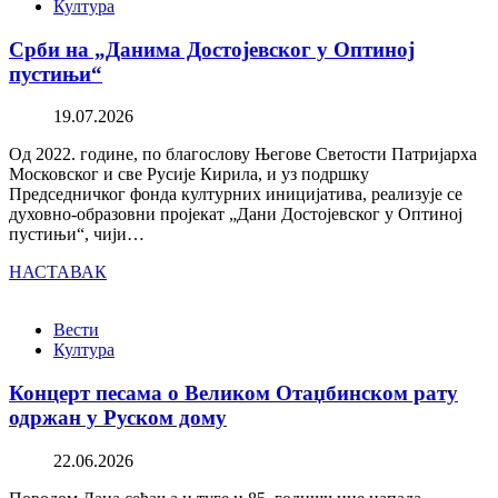
Култура
Срби на „Данима Достојевског у Оптиној
пустињи“
19.07.2026
Од 2022. године, по благослову Његове Светости Патријарха
Московског и све Русије Кирила, и уз подршку
Председничког фонда културних иницијатива, реализује се
духовно-образовни пројекат „Дани Достојевског у Оптиној
пустињи“, чији…
НАСТАВАК
Вести
Култура
Концерт песама о Великом Отаџбинском рату
одржан у Руском дому
22.06.2026