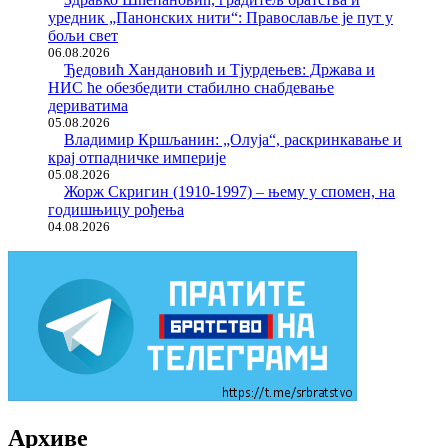
уредник „Панонских нити“: Православље је пут у
бољи свет
06.08.2026
Ђедовић Хандановић и Тјурдењев: Држава и
НИС ће обезбедити стабилно снабдевање
дериватима
05.08.2026
Владимир Кршљанин: „Олуја“, раскринкавање и
крај отпадничке империје
05.08.2026
Жорж Скригин (1910-1997) – њему у спомен, на
годишњицу рођења
04.08.2026
Архиве