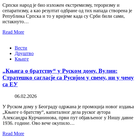
Српски народ је био изложен екстремизму, тероризму и
сепаратизму, а као резултат одбране од тих напада створена је
Република Српска и то у вријеме када су Срби били сами,
истакнуто…
Read More
Вести
Друштво
Књиге
„Књига о братству“ у Руском дому. Вулин:
Стратешко сагласје са Русијом у свему, ни у чему
са ЕУ
06.02.2026
У Руском дому у Београду одржана је промоција новог издања
„Књиге о братству“, капиталног дела руског аутора
Александра Курчанинова, први пут објављеног у Нишу давне
1936. године. Ово вече окупило…
Read More