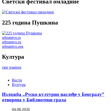
Светски фестивал омладине
225 година Пушкина
srbratstvo.rs
srbratstvo.ru
srbratstvo.org
Култура
сви чланци
Вести
Култура
Изложба „Руско културно наслеђе у Београду”
отворена у Библиотеци града
04.08.2026