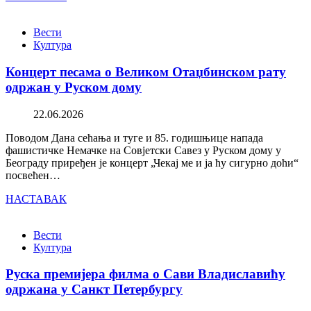
Вести
Култура
Концерт песама о Великом Отаџбинском рату
одржан у Руском дому
22.06.2026
Поводом Дана сећања и туге и 85. годишњице напада
фашистичке Немачке на Совјетски Савез у Руском дому у
Београду приређен је концерт „Чекај ме и ја ћу сигурно доћи“
посвећен…
НАСТАВАК
Вести
Култура
Руска премијера филма о Сави Владиславићу
одржана у Санкт Петербургу