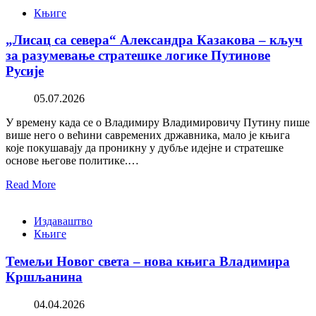
Књиге
„Лисац са севера“ Александра Казакова – кључ
за разумевање стратешке логике Путинове
Русије
05.07.2026
У времену када се о Владимиру Владимировичу Путину пише
више него о већини савремених државника, мало је књига
које покушавају да проникну у дубље идејне и стратешке
основе његове политике.…
Read More
Издаваштво
Књиге
Темељи Новог света – нова књига Владимира
Кршљанина
04.04.2026