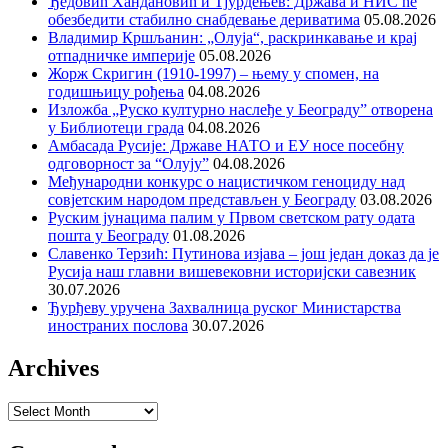
Ђедовић Хандановић и Тјурдењев: Држава и НИС ће
обезбедити стабилно снабдевање дериватима
05.08.2026
Владимир Кршљанин: „Олуја“, раскринкавање и крај
отпадничке империје
05.08.2026
Жорж Скригин (1910-1997) – њему у спомен, на
годишњицу рођења
04.08.2026
Изложба „Руско културно наслеђе у Београду” отворена
у Библиотеци града
04.08.2026
Амбасада Русије: Државе НАТО и ЕУ носе посебну
одговорност за “Олују”
04.08.2026
Међународни конкурс о нацистичком геноциду над
совјетским народом представљен у Београду
03.08.2026
Руским јунацима палим у Првом светском рату одата
пошта у Београду
01.08.2026
Славенко Терзић: Путинова изјава – још један доказ да је
Русија наш главни вишевековни историјски савезник
30.07.2026
Ђурђеву уручена Захвалница руског Министарства
иностраних послова
30.07.2026
Archives
Archives