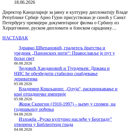
18.06.2026
Директор Канцеларије за јавну и културну дипломатију Владе
Републике Србије Арно Гујон присуствовао је синоћ у Санкт
Петербургу премијери документарног филма о Србину из
Херцеговине, руском дипломати и блиском сараднику…
НАСТАВАК
Здравко Шћепановић, градитељ братства и
уредник „Панонских нити“: Православље је пут у
бољи свет
06.08.2026
Ђедовић Хандановић и Тјурдењев: Држава и
НИС ће обезбедити стабилно снабдевање
дериватима
05.08.2026
Владимир Кршљанин: „Олуја“, раскринкавање и
крај отпадничке империје
05.08.2026
Жорж Скригин (1910-1997) – њему у спомен, на
годишњицу рођења
04.08.2026
Изложба „Руско културно наслеђе у Београду”
отворена у Библиотеци града
04.08.2026