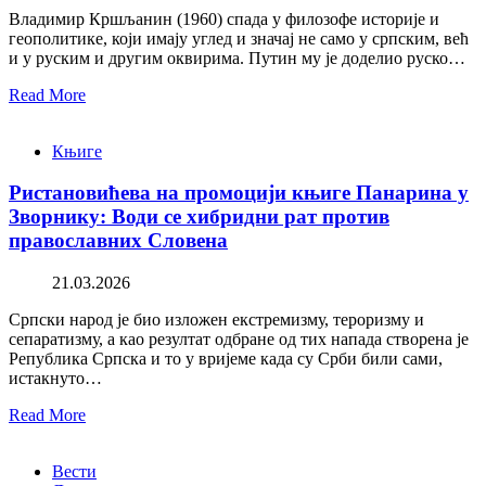
Владимир Кршљанин (1960) спада у филозофе историје и
геополитике, који имају углед и значај не само у српским, већ
и у руским и другим оквирима. Путин му је доделио руско…
Read More
Књиге
Ристановићева на промоцији књиге Панарина у
Зворнику: Води се хибридни рат против
православних Словена
21.03.2026
Српски народ је био изложен екстремизму, тероризму и
сепаратизму, а као резултат одбране од тих напада створена је
Република Српска и то у вријеме када су Срби били сами,
истакнуто…
Read More
Вести