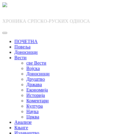
Skip
to
content
ХРОНИКА СРПСКО-РУСКИХ ОДНОСА
ПОЧЕТНА
Повеља
Доносиоци
Вести
све Вести
Војска
Доносиоци
Друштво
Држава
Економија
Историја
Коментари
Култура
Наука
Црква
Анализе
Књиге
Издаваштво