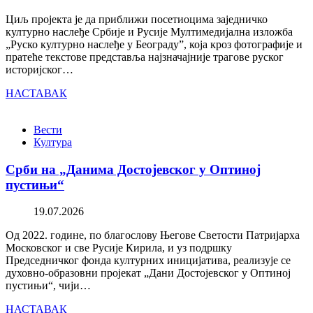
Циљ пројекта је да приближи посетиоцима заједничко
културно наслеђе Србије и Русије Мултимедијална изложба
„Руско културно наслеђе у Београду”, која кроз фотографије и
пратеће текстове представља најзначајније трагове руског
историјског…
НАСТАВАК
Вести
Култура
Срби на „Данима Достојевског у Оптиној
пустињи“
19.07.2026
Од 2022. године, по благослову Његове Светости Патријарха
Московског и све Русије Кирила, и уз подршку
Председничког фонда културних иницијатива, реализује се
духовно-образовни пројекат „Дани Достојевског у Оптиној
пустињи“, чији…
НАСТАВАК