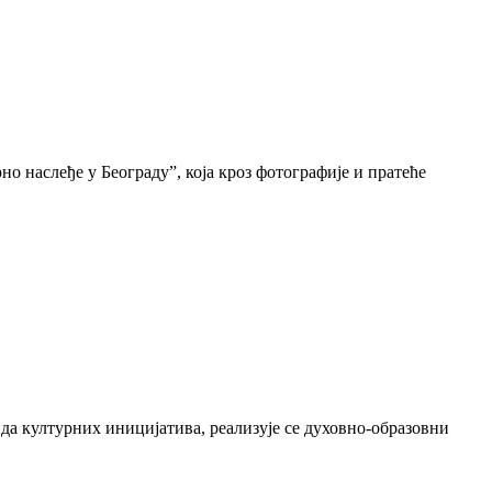
о наслеђе у Београду”, која кроз фотографије и пратеће
да културних иницијатива, реализује се духовно-образовни