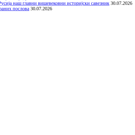
е Русија наш главни вишевековни историјски савезник
30.07.2026
раних послова
30.07.2026