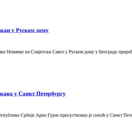
жан у Руском дому
е Немачке на Совјетски Савез у Руском дому у Београду приређе
жана у Санкт Петербургу
Републике Србије Арно Гујон присуствовао је синоћ у Санкт Пе