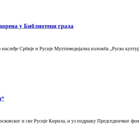
ворена у Библиотеци града
наслеђе Србије и Русије Мултимедијална изложба „Руско културн
…
и“
осковског и све Русије Кирила, и уз подршку Председничког фон