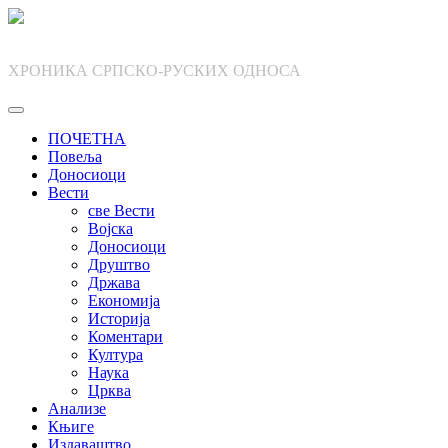
Skip
to
content
ХРОНИКА СРПСКО-РУСКИХ ОДНОСА
ПОЧЕТНА
Повеља
Доносиоци
Вести
све Вести
Војска
Доносиоци
Друштво
Држава
Економија
Историја
Коментари
Култура
Наука
Црква
Анализе
Књиге
Издаваштво