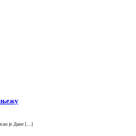
оњежу
сао је Дане […]