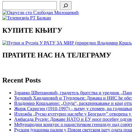
Search
КУПИТЕ КЊИГУ
ПРАТИТЕ НАС НА ТЕЛЕГРАМУ
Recent Posts
Здравко Шћепановић, градитељ братства и уредник „Пано
Ђедовић Хандановић и Тјурдењев: Држава и НИС ће обе
Владимир Кршљанин: „Олуја“, раскринкавање и крај отп
Жорж Скригин (1910-1997) – њему у спомен, на годишњ
Изложба „Руско културно наслеђе у Београду” отворена у
Амбасада Русије: Државе НАТО и ЕУ носе посебну одгов
Међународни конкурс о нацистичком геноциду над совје
Руским јунацима палим у Првом светском рату одата пош