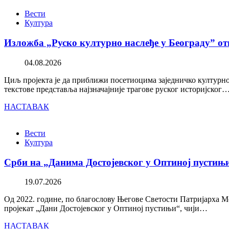
Вести
Култура
Изложба „Руско културно наслеђе у Београду” от
04.08.2026
Циљ пројекта је да приближи посетиоцима заједничко културно 
текстове представља најзначајније трагове руског историјског
НАСТАВАК
Вести
Култура
Срби на „Данима Достојевског у Оптиној пустињ
19.07.2026
Од 2022. године, по благослову Његове Светости Патријарха М
пројекат „Дани Достојевског у Оптиној пустињи“, чији…
НАСТАВАК