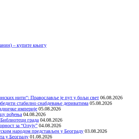
нских нити“: Православље је пут у бољи свет
06.08.2026
збедити стабилно снабдевање дериватима
05.08.2026
адничке империје
05.08.2026
ицу рођења
04.08.2026
 Библиотеци града
04.08.2026
орност за “Олују”
04.08.2026
тским народом представљен у Београду
03.08.2026
та у Београду
01.08.2026