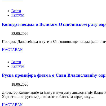
Вести
Култура
Концерт песама о Великом Отаџбинском рату одр
22.06.2026
Поводом Дана сећања и туге и 85. годишњице напада фашистичк
НАСТАВАК
Вести
Култура
Руска премијера филма о Сави Владиславићу одр
18.06.2026
Директор Канцеларије за јавну и културну дипломатију Владе 
Херцеговине, руском дипломати и блиском сараднику…
НАСТАВАК