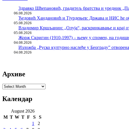
Здравко Шћепановић, градитељ братства и уредник „Па
06.08.2026
Ђедовић Хандановић и Тјурдењев: Држава и НИС ће о
05.08.2026
Владимир Кршљанин: „Олуја“, раскринкавање и крај о
05.08.2026
Жорж Скригин (1910-1997) – њему у спомен, на годи
04.08.2026
Изложба „Руско културно наслеђе у Београду” отворен
04.08.2026
Архиве
Архиве
Календар
August 2026
M
T
W
T
F
S
S
1
2