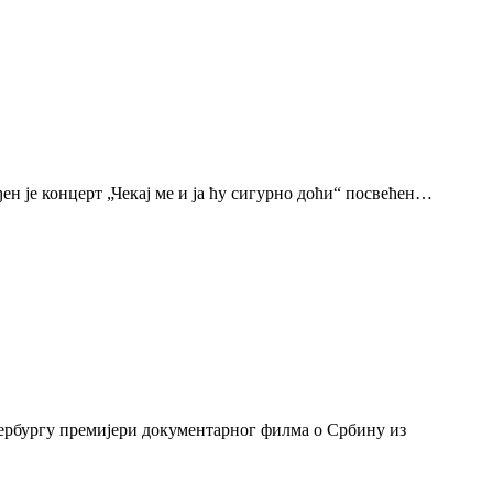
н је концерт „Чекај ме и ја ћу сигурно доћи“ посвећен…
тербургу премијери документарног филма о Србину из