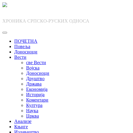
Skip
to
content
ХРОНИКА СРПСКО-РУСКИХ ОДНОСА
ПОЧЕТНА
Повеља
Доносиоци
Вести
све Вести
Војска
Доносиоци
Друштво
Држава
Економија
Историја
Коментари
Култура
Наука
Црква
Анализе
Књиге
Издаваштво