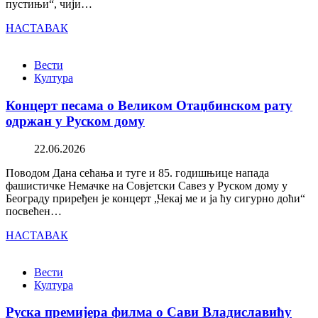
пустињи“, чији…
НАСТАВАК
Вести
Култура
Концерт песама о Великом Отаџбинском рату
одржан у Руском дому
22.06.2026
Поводом Дана сећања и туге и 85. годишњице напада
фашистичке Немачке на Совјетски Савез у Руском дому у
Београду приређен је концерт „Чекај ме и ја ћу сигурно доћи“
посвећен…
НАСТАВАК
Вести
Култура
Руска премијера филма о Сави Владиславићу