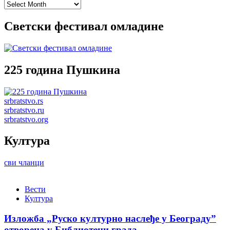
Archives
Светски фестивал омладине
225 година Пушкина
srbratstvo.rs
srbratstvo.ru
srbratstvo.org
Култура
сви чланци
Вести
Култура
Изложба „Руско културно наслеђе у Београду”
отворена у Библиотеци града