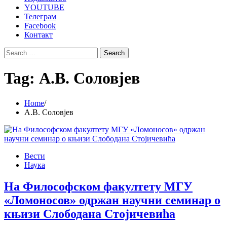
YOUTUBE
Телеграм
Facebook
Контакт
Search
for:
Tag:
А.В. Соловјев
Home
А.В. Соловјев
Вести
Наука
На Философском факултету МГУ
«Ломоносов» одржан научни семинар о
књизи Слободана Стојичевића