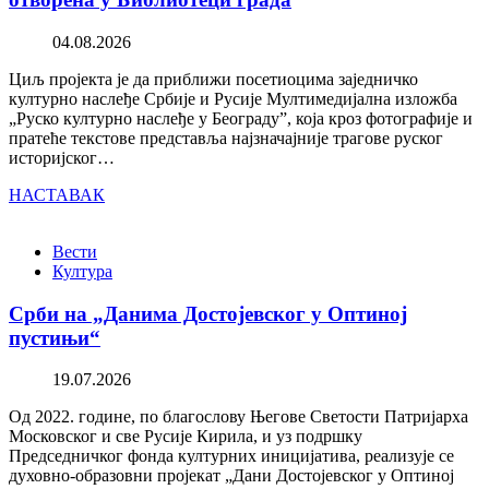
04.08.2026
Циљ пројекта је да приближи посетиоцима заједничко
културно наслеђе Србије и Русије Мултимедијална изложба
„Руско културно наслеђе у Београду”, која кроз фотографије и
пратеће текстове представља најзначајније трагове руског
историјског…
НАСТАВАК
Вести
Култура
Срби на „Данима Достојевског у Оптиној
пустињи“
19.07.2026
Од 2022. године, по благослову Његове Светости Патријарха
Московског и све Русије Кирила, и уз подршку
Председничког фонда културних иницијатива, реализује се
духовно-образовни пројекат „Дани Достојевског у Оптиној