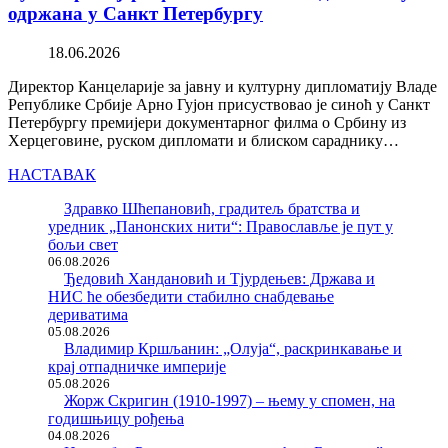
одржана у Санкт Петербургу
18.06.2026
Директор Канцеларије за јавну и културну дипломатију Владе
Републике Србије Арно Гујон присуствовао је синоћ у Санкт
Петербургу премијери документарног филма о Србину из
Херцеговине, руском дипломати и блиском сараднику…
НАСТАВАК
Здравко Шћепановић, градитељ братства и
уредник „Панонских нити“: Православље је пут у
бољи свет
06.08.2026
Ђедовић Хандановић и Тјурдењев: Држава и
НИС ће обезбедити стабилно снабдевање
дериватима
05.08.2026
Владимир Кршљанин: „Олуја“, раскринкавање и
крај отпадничке империје
05.08.2026
Жорж Скригин (1910-1997) – њему у спомен, на
годишњицу рођења
04.08.2026