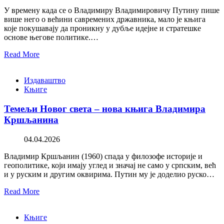
У времену када се о Владимиру Владимировичу Путину пише
више него о већини савремених државника, мало је књига
које покушавају да проникну у дубље идејне и стратешке
основе његове политике.…
Read More
Издаваштво
Књиге
Темељи Новог света – нова књига Владимира
Кршљанина
04.04.2026
Владимир Кршљанин (1960) спада у филозофе историје и
геополитике, који имају углед и значај не само у српским, већ
и у руским и другим оквирима. Путин му је доделио руско…
Read More
Књиге