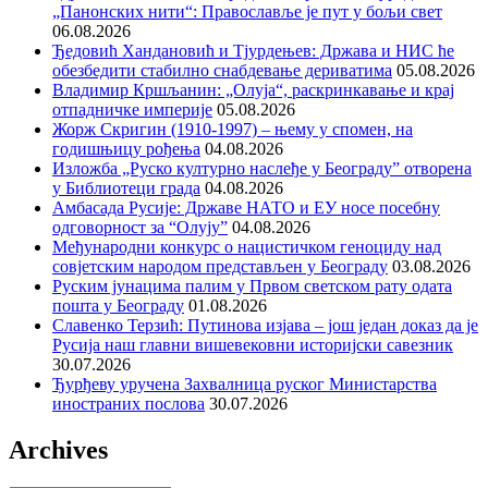
„Панонских нити“: Православље је пут у бољи свет
06.08.2026
Ђедовић Хандановић и Тјурдењев: Држава и НИС ће
обезбедити стабилно снабдевање дериватима
05.08.2026
Владимир Кршљанин: „Олуја“, раскринкавање и крај
отпадничке империје
05.08.2026
Жорж Скригин (1910-1997) – њему у спомен, на
годишњицу рођења
04.08.2026
Изложба „Руско културно наслеђе у Београду” отворена
у Библиотеци града
04.08.2026
Амбасада Русије: Државе НАТО и ЕУ носе посебну
одговорност за “Олују”
04.08.2026
Међународни конкурс о нацистичком геноциду над
совјетским народом представљен у Београду
03.08.2026
Руским јунацима палим у Првом светском рату одата
пошта у Београду
01.08.2026
Славенко Терзић: Путинова изјава – још један доказ да је
Русија наш главни вишевековни историјски савезник
30.07.2026
Ђурђеву уручена Захвалница руског Министарства
иностраних послова
30.07.2026
Archives