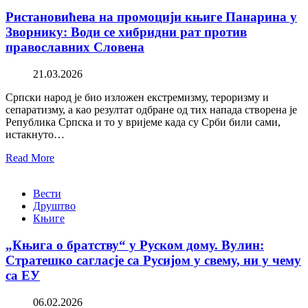
Ристановићева на промоцији књиге Панарина у
Зворнику: Води се хибридни рат против
православних Словена
21.03.2026
Српски народ је био изложен екстремизму, тероризму и
сепаратизму, а као резултат одбране од тих напада створена је
Република Српска и то у вријеме када су Срби били сами,
истакнуто…
Read More
Вести
Друштво
Књиге
„Књига о братству“ у Руском дому. Вулин:
Стратешко сагласје са Русијом у свему, ни у чему
са ЕУ
06.02.2026