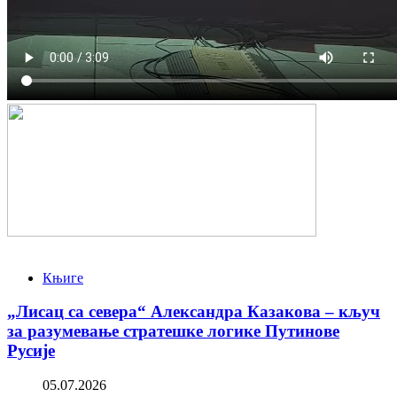
Књиге
„Лисац са севера“ Александра Казакова – кључ
за разумевање стратешке логике Путинове
Русије
05.07.2026