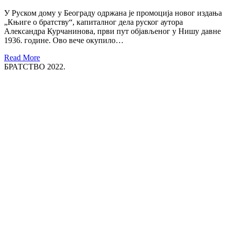
У Руском дому у Београду одржана је промоција новог издања
„Књиге о братству“, капиталног дела руског аутора
Александра Курчанинова, први пут објављеног у Нишу давне
1936. године. Ово вече окупило…
Read More
БРАТСТВО 2022.