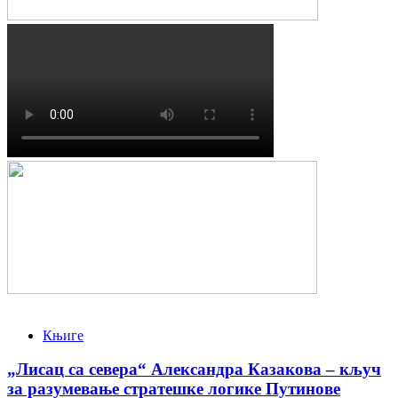
Књиге
„Лисац са севера“ Александра Казакова – кључ
за разумевање стратешке логике Путинове