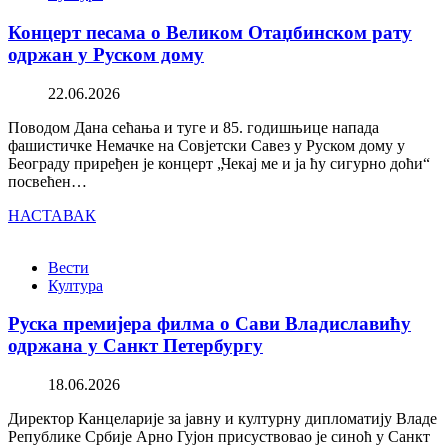
Концерт песама о Великом Отаџбинском рату
одржан у Руском дому
22.06.2026
Поводом Дана сећања и туге и 85. годишњице напада
фашистичке Немачке на Совјетски Савез у Руском дому у
Београду приређен је концерт „Чекај ме и ја ћу сигурно доћи“
посвећен…
НАСТАВАК
Вести
Култура
Руска премијера филма о Сави Владиславићу
одржана у Санкт Петербургу
18.06.2026
Директор Канцеларије за јавну и културну дипломатију Владе
Републике Србије Арно Гујон присуствовао је синоћ у Санкт