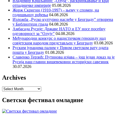
Владимир Кршљанин: „Олуја“, раскринкавање и крај
отпадничке империје
05.08.2026
Жорж Скригин (1910-1997) – њему у спомен, на
годишњицу рођења
04.08.2026
Изложба „Руско културно наслеђе у Београду” отворена
у Библиотеци града
04.08.2026
Амбасада Русије: Државе НАТО и ЕУ носе посебну
одговорност за “Олују”
04.08.2026
Међународни конкурс о нацистичком геноциду над
совјетским народом представљен у Београду
03.08.2026
Руским јунацима палим у Првом светском рату одата
пошта у Београду
01.08.2026
Славенко Терзић: Путинова изјава – још један доказ да је
Русија наш главни вишевековни историјски савезник
30.07.2026
Archives
Archives
Светски фестивал омладине