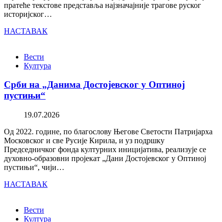
пратеће текстове представља најзначајније трагове руског
историјског…
НАСТАВАК
Вести
Култура
Срби на „Данима Достојевског у Оптиној
пустињи“
19.07.2026
Од 2022. године, по благослову Његове Светости Патријарха
Московског и све Русије Кирила, и уз подршку
Председничког фонда културних иницијатива, реализује се
духовно-образовни пројекат „Дани Достојевског у Оптиној
пустињи“, чији…
НАСТАВАК
Вести
Култура