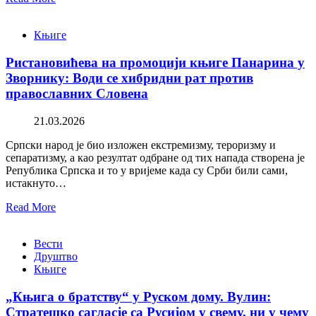
Књиге
Ристановићева на промоцији књиге Панарина у
Зворнику: Води се хибридни рат против
православних Словена
21.03.2026
Српски народ је био изложен екстремизму, тероризму и
сепаратизму, а као резултат одбране од тих напада створена је
Република Српска и то у вријеме када су Срби били сами,
истакнуто…
Read More
Вести
Друштво
Књиге
„Књига о братству“ у Руском дому. Вулин:
Стратешко сагласје са Русијом у свему, ни у чему