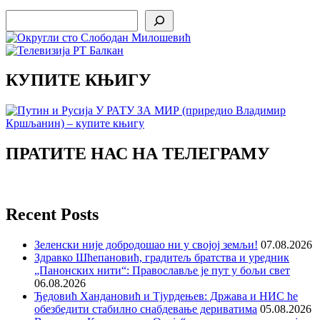
Search
КУПИТЕ КЊИГУ
ПРАТИТЕ НАС НА ТЕЛЕГРАМУ
Recent Posts
Зеленски није добродошао ни у својој земљи!
07.08.2026
Здравко Шћепановић, градитељ братства и уредник
„Панонских нити“: Православље је пут у бољи свет
06.08.2026
Ђедовић Хандановић и Тјурдењев: Држава и НИС ће
обезбедити стабилно снабдевање дериватима
05.08.2026