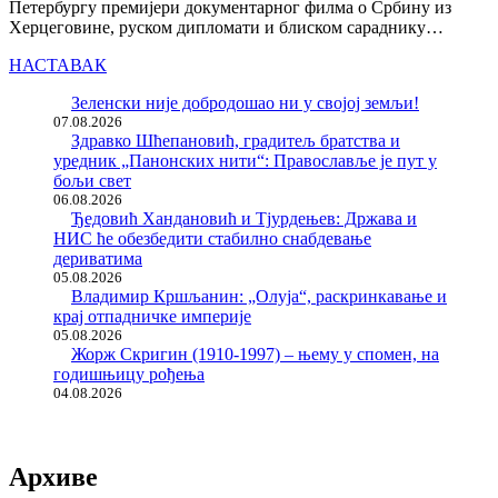
Петербургу премијери документарног филма о Србину из
Херцеговине, руском дипломати и блиском сараднику…
НАСТАВАК
Зеленски није добродошао ни у својој земљи!
07.08.2026
Здравко Шћепановић, градитељ братства и
уредник „Панонских нити“: Православље је пут у
бољи свет
06.08.2026
Ђедовић Хандановић и Тјурдењев: Држава и
НИС ће обезбедити стабилно снабдевање
дериватима
05.08.2026
Владимир Кршљанин: „Олуја“, раскринкавање и
крај отпадничке империје
05.08.2026
Жорж Скригин (1910-1997) – њему у спомен, на
годишњицу рођења
04.08.2026
Архиве