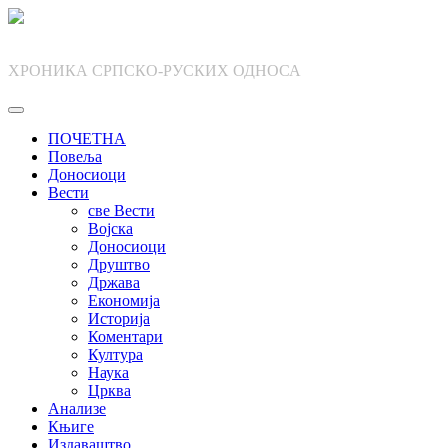
Skip
to
content
ХРОНИКА СРПСКО-РУСКИХ ОДНОСА
ПОЧЕТНА
Повеља
Доносиоци
Вести
све Вести
Војска
Доносиоци
Друштво
Држава
Економија
Историја
Коментари
Култура
Наука
Црква
Анализе
Књиге
Издаваштво