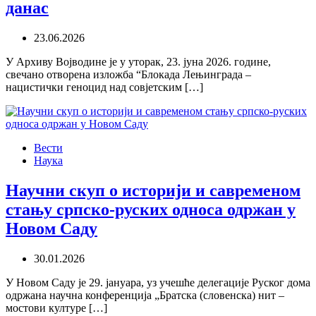
данас
23.06.2026
У Архиву Војводине је у уторак, 23. јуна 2026. године,
свечано отворена изложба “Блокада Лењинграда –
нацистички геноцид над совјетским […]
Вести
Наука
Научни скуп о историји и савременом
стању српско-руских односа одржан у
Новом Саду
30.01.2026
У Новом Саду је 29. јануара, уз учешће делегације Руског дома
одржана научна конференција „Братска (словенска) нит –
мостови културе […]