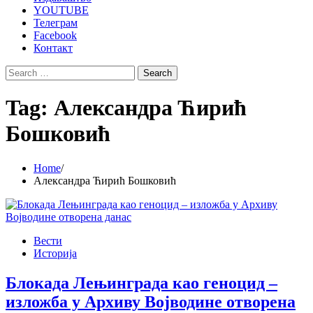
YOUTUBE
Телеграм
Facebook
Контакт
Search
for:
Tag:
Александра Ћирић
Бошковић
Home
Александра Ћирић Бошковић
Вести
Историја
Блокада Лењинграда као геноцид –
изложба у Архиву Војводине отворена