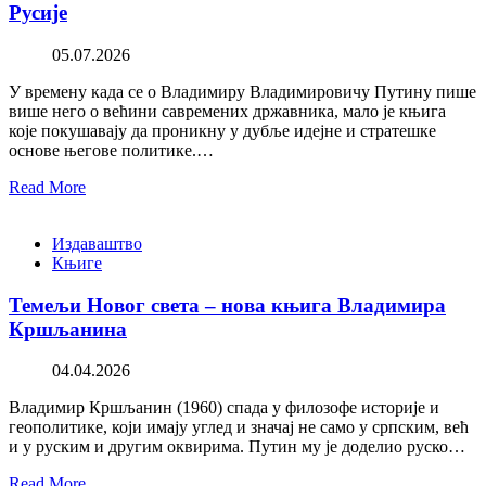
Русије
05.07.2026
У времену када се о Владимиру Владимировичу Путину пише
више него о већини савремених државника, мало је књига
које покушавају да проникну у дубље идејне и стратешке
основе његове политике.…
Read More
Издаваштво
Књиге
Темељи Новог света – нова књига Владимира
Кршљанина
04.04.2026
Владимир Кршљанин (1960) спада у филозофе историје и
геополитике, који имају углед и значај не само у српским, већ
и у руским и другим оквирима. Путин му је доделио руско…
Read More