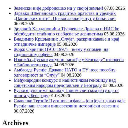
Зеленски није добродошао ни у својој земљи!
07.08.2026
Здравко Шћепановић, градитељ братства и уредник
„Панонских нити“: Православље је пут у бољи свет
06.08.2026
Ђедовић Хандановић и Тјурдењев: Држава и НИС ће
обезбедити стабилно снабдевање дериватима
05.08.2026
Владимир Кршљанин: „Олуја“, раскринкавање и крај
отпадничке империје
05.08.2026
Жорж Скригин (1910-1997) – њему у спомен, на
годишњицу рођења
04.08.2026
Изложба „Руско културно наслеђе у Београду” отворена
у Библиотеци града
04.08.2026
Амбасада Русије: Државе НАТО и ЕУ носе посебну
одговорност за “Олују”
04.08.2026
Међународни конкурс о нацистичком геноциду над
совјетским народом представљен у Београду
03.08.2026
Руским јунацима палим у Првом светском рату одата
пошта у Београду
01.08.2026
Славенко Терзић: Путинова изјава – још један доказ да је
Русија наш главни вишевековни историјски савезник
30.07.2026
Archives