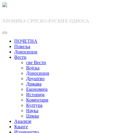
Skip
to
content
ХРОНИКА СРПСКО-РУСКИХ ОДНОСА
ПОЧЕТНА
Повеља
Доносиоци
Вести
све Вести
Војска
Доносиоци
Друштво
Држава
Економија
Историја
Коментари
Култура
Наука
Црква
Анализе
Књиге
Издаваштво