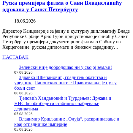
Руска премијера филма о Сави Владиславићу
одржана у Санкт Петербургу
18.06.2026
Директор Канцеларије за јавну и културну дипломатију Владе
Републике Србије Арно Гујон присуствовао је синоћ у Санкт
Петербургу премијери документарног филма о Србину из
Херцеговине, руском дипломати и блиском сараднику…
НАСТАВАК
Зеленски није добродошао ни у својој земљи!
07.08.2026
Здравко Шћепановић, градитељ братства и
уредник „Панонских нити“: Православље је пут у
бољи свет
06.08.2026
Ђедовић Хандановић и Тјурдењев: Држава и
НИС ће обезбедити стабилно снабдевање
дериватима
05.08.2026
Владимир Кршљанин: „Олуја“, раскринкавање и
крај отпадничке империје
05.08.2026