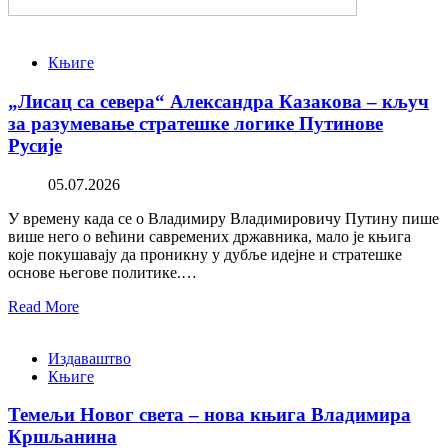
Књиге
„Лисац са севера“ Александра Казакова – кључ
за разумевање стратешке логике Путинове
Русије
05.07.2026
У времену када се о Владимиру Владимировичу Путину пише
више него о већини савремених државника, мало је књига
које покушавају да проникну у дубље идејне и стратешке
основе његове политике.…
Read More
Издаваштво
Књиге
Темељи Новог света – нова књига Владимира
Кршљанина