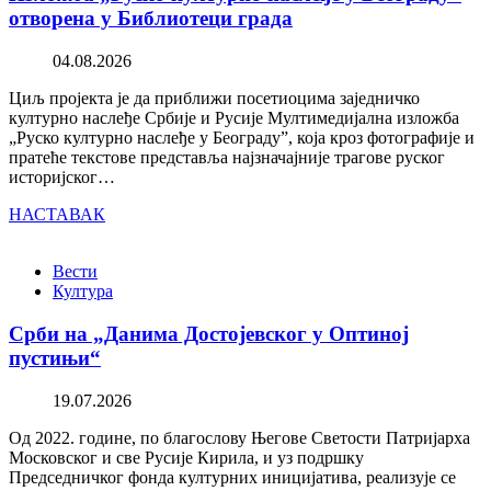
отворена у Библиотеци града
04.08.2026
Циљ пројекта је да приближи посетиоцима заједничко
културно наслеђе Србије и Русије Мултимедијална изложба
„Руско културно наслеђе у Београду”, која кроз фотографије и
пратеће текстове представља најзначајније трагове руског
историјског…
НАСТАВАК
Вести
Култура
Срби на „Данима Достојевског у Оптиној
пустињи“
19.07.2026
Од 2022. године, по благослову Његове Светости Патријарха
Московског и све Русије Кирила, и уз подршку
Председничког фонда културних иницијатива, реализује се