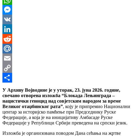
WhatsApp
Messenger
VK
LinkedIn
Reddit
Mail.Ru
Email
Copy
Link
Share
У Архиву Војводине је у уторак, 23. јуна 2026. године,
свечано отворена изложба “Блокада Лењинграда –
нацистички геноцид над совјетским народом за време
Великог отаџбинског рата”
, коју је припремио Национални
центар за историјско памћење при Председнику Руске
Федерације, а која је на иницијативу Амбасаде Руске
Федерације у Републици Србији преведена на српски језик.
​Изложба је организована поводом Дана сећања на жртве