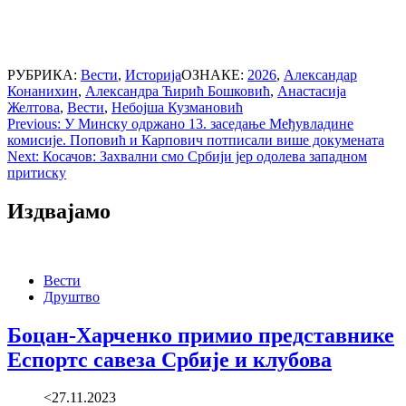
РУБРИКА:
Вести
,
Историја
ОЗНАКЕ:
2026
,
Александар
Конанихин
,
Александра Ћирић Бошковић
,
Анастасија
Желтова
,
Вести
,
Небојша Кузмановић
Post
Previous:
У Минску одржано 13. заседање Међувладине
комисије. Поповић и Карпович потписали више докумената
navigation
Next:
Косачов: Захвални смо Србији јер одолева западном
притиску
Издвајамо
Вести
Друштво
Боцан-Харченко примио представнике
Еспортс савеза Србије и клубова
<27.11.2023