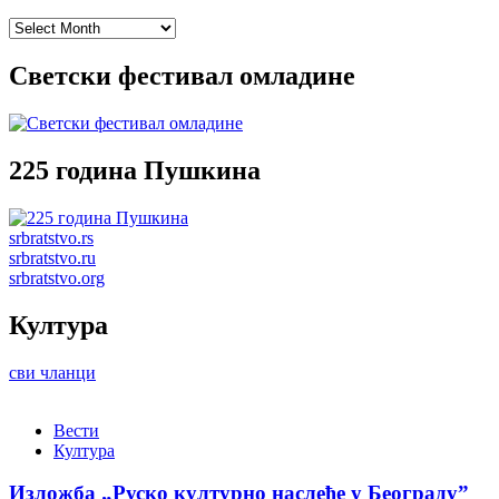
Archives
Светски фестивал омладине
225 година Пушкина
srbratstvo.rs
srbratstvo.ru
srbratstvo.org
Култура
сви чланци
Вести
Култура
Изложба „Руско културно наслеђе у Београду”