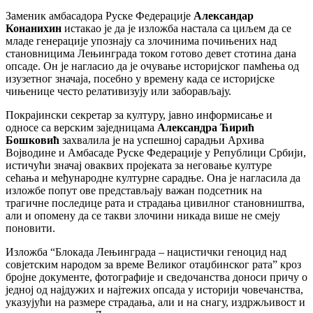
​Заменик амбасадора Руске Федерације
Александар
Конанихин
истакао је да је изложба настала са циљем да се
младе генерације упознају са злочинима почињених над
становницима Лењинграда током готово девет стотина дана
опсаде. Он је нагласио да је очување историјског памћења од
изузетног значаја, посебно у времену када се историјске
чињенице често релативизују или заборављају.
​Покрајински секретар за културу, јавно информисање и
односе са верским заједницама
Александра Ћирић
Бошковић
захвалила је на успешној сарадњи Архива
Војводине и Амбасаде Руске Федерације у Републици Србији,
истичући значај оваквих пројеката за неговање културе
сећања и међународне културне сарадње. Она је нагласила да
изложбе попут ове представљају важан подсетник на
трагичне последице рата и страдања цивилног становништва,
али и опомену да се такви злочини никада више не смеју
поновити.
​Изложба “Блокада Лењинграда – нацистички геноцид над
совјетским народом за време Великог отаџбинског рата” кроз
бројне документе, фотографије и сведочанства доноси причу о
једној од најдужих и најтежих опсада у историји човечанства,
указујући на размере страдања, али и на снагу, издржљивост и