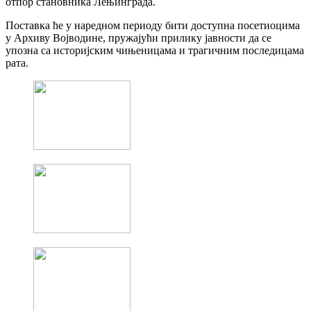
отпор становника Лењинграда.
​Поставка ће у наредном периоду бити доступна посетиоцима
у Архиву Војводине, пружајући прилику јавности да се
упозна са историјским чињеницама и трагичним последицама
рата.