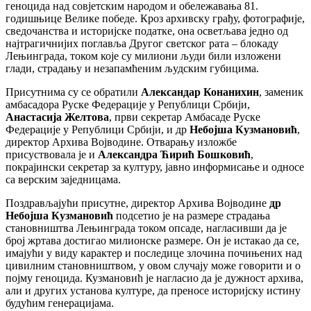
геноцида над совјетским народом и обележавања 81.
годишњице Велике победе. Кроз архивску грађу, фотографије,
сведочанства и историјске податке, она осветљава једно од
најтрагичнијих поглавља Другог светског рата – блокаду
Лењинграда, током које су милиони људи били изложени
глади, страдању и незапамћеним људским губицима.
​Присутнима су се обратили
Александар Конанихин
, заменик
амбасадора Руске Федерације у Републици Србији,
Анастасија Желтова
, први секретар Амбасаде Руске
Федерације у Републици Србији, и др
Небојша Кузмановић
,
директор Архива Војводине. Отварању изложбе
присуствовала је и
Александра Ћирић Бошковић
,
покрајински секретар за културу, јавно информисање и односе
са верским заједницама.
​Поздрављајући присутне, директор Архива Војводине
др
Небојша Кузмановић
подсетио је на размере страдања
становништва Лењинграда током опсаде, нагласивши да је
број жртава достигао милионске размере. Он је истакао да се,
имајући у виду карактер и последице злочина почињених над
цивилним становништвом, у овом случају може говорити и о
појму геноцида. Кузмановић је нагласио да је дужност архива,
али и других установа културе, да преносе историјску истину
будућим генерацијама.