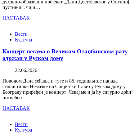
духовно-образовни пројекат „Дани Достојевског у Оптиној
пустињи“, чији…
НАСТАВАК
Вести
Култура
Концерт песама о Великом Отаџбинском рату
одржан у Руском дому
22.06.2026
Поводом Дана сећања и туге и 85. годишњице напада
фашистичке Немачке на Совјетски Савез у Руском дому у
Београду приређен је концерт „Чекај ме и ја ћу сигурно доћи“
посвећен…
НАСТАВАК
Вести
Култура