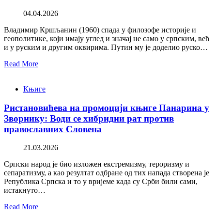
04.04.2026
Владимир Кршљанин (1960) спада у филозофе историје и
геополитике, који имају углед и значај не само у српским, већ
и у руским и другим оквирима. Путин му је доделио руско…
Read More
Књиге
Ристановићева на промоцији књиге Панарина у
Зворнику: Води се хибридни рат против
православних Словена
21.03.2026
Српски народ је био изложен екстремизму, тероризму и
сепаратизму, а као резултат одбране од тих напада створена је
Република Српска и то у вријеме када су Срби били сами,
истакнуто…
Read More