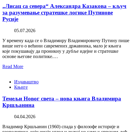
„Лисац са севера“ Александра Казакова – кључ
за разумевање стратешке логике Путинове
Русије
05.07.2026
У времену када се о Владимиру Владимировичу Путину пише
више него о већини савремених државника, мало је књига
које покушавају да проникну у дубље идејне и стратешке
основе његове политике.…
Read More
Издаваштво
Књиге
Темељи Новог света – нова књига Владимира
Кршљанина
04.04.2026
Владимир Кршљанин (1960) спада у филозофе историје и
геополитике, који имају углед и значај не само у српским, већ