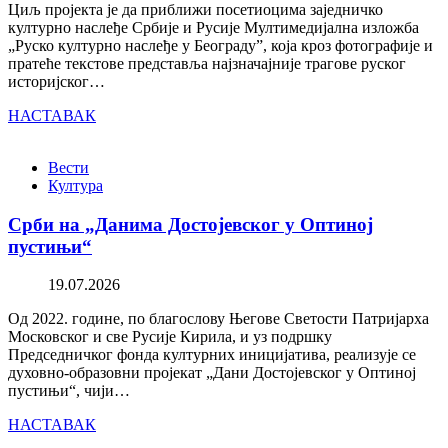
Циљ пројекта је да приближи посетиоцима заједничко
културно наслеђе Србије и Русије Мултимедијална изложба
„Руско културно наслеђе у Београду”, која кроз фотографије и
пратеће текстове представља најзначајније трагове руског
историјског…
НАСТАВАК
Вести
Култура
Срби на „Данима Достојевског у Оптиној
пустињи“
19.07.2026
Од 2022. године, по благослову Његове Светости Патријарха
Московског и све Русије Кирила, и уз подршку
Председничког фонда културних иницијатива, реализује се
духовно-образовни пројекат „Дани Достојевског у Оптиној
пустињи“, чији…
НАСТАВАК