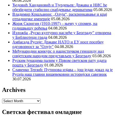
06.08.2026
Ђедовић Хандановић и Тјурдењев: Држава и НИС ће
обезбедити стабилно снабдевање дериватима
05.08.2026
Владимир Кршљанин: „Олуја“, раскринкавање и крај
отпадничке империје
05.08.2026
Жорж Скригин (1910-1997) – њему у спомен, на
годишњицу рођења
04.08.2026
Изложба „Руско културно наслеђе у Београду” отворена
у Библиотеци града
04.08.2026
Амбасада Русије: Државе НАТО и ЕУ носе посебну
одговорност за “Олују”
04.08.2026
Међународни конкурс о нацистичком геноциду над
совјетским народом представљен у Београду
03.08.2026
Руским јунацима палим у Првом светском рату одата
пошта у Београду
01.08.2026
Славенко Терзић: Путинова изјава – још један доказ да је
Русија наш главни вишевековни историјски савезник
30.07.2026
Archives
Archives
Светски фестивал омладине