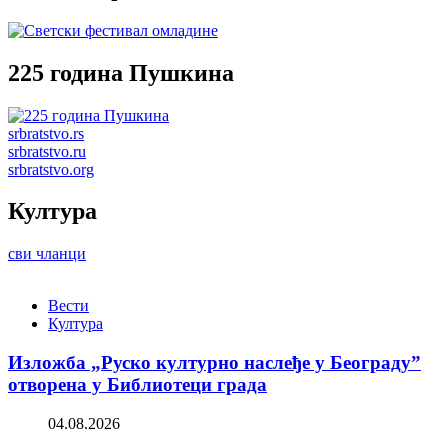
225 година Пушкина
srbratstvo.rs
srbratstvo.ru
srbratstvo.org
Култура
сви чланци
Вести
Култура
Изложба „Руско културно наслеђе у Београду”
отворена у Библиотеци града
04.08.2026