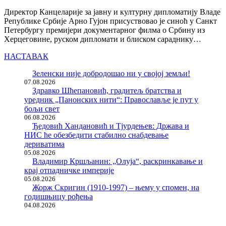
Директор Канцеларије за јавну и културну дипломатију Владе
Републике Србије Арно Гујон присуствовао је синоћ у Санкт
Петербургу премијери документарног филма о Србину из
Херцеговине, руском дипломати и блиском сараднику…
НАСТАВАК
Зеленски није добродошао ни у својој земљи!
07.08.2026
Здравко Шћепановић, градитељ братства и
уредник „Панонских нити“: Православље је пут у
бољи свет
06.08.2026
Ђедовић Хандановић и Тјурдењев: Држава и
НИС ће обезбедити стабилно снабдевање
дериватима
05.08.2026
Владимир Кршљанин: „Олуја“, раскринкавање и
крај отпадничке империје
05.08.2026
Жорж Скригин (1910-1997) – њему у спомен, на
годишњицу рођења
04.08.2026