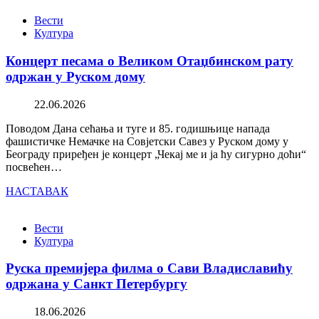
Вести
Култура
Концерт песама о Великом Отаџбинском рату
одржан у Руском дому
22.06.2026
Поводом Дана сећања и туге и 85. годишњице напада
фашистичке Немачке на Совјетски Савез у Руском дому у
Београду приређен је концерт „Чекај ме и ја ћу сигурно доћи“
посвећен…
НАСТАВАК
Вести
Култура
Руска премијера филма о Сави Владиславићу
одржана у Санкт Петербургу
18.06.2026