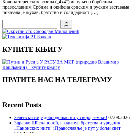
Колона теренских возила („4х4“) испуњена борбеним
православним Србима и окићена српским и руским заставама
показала је љубав, братство и солидарност […]
Search
КУПИТЕ КЊИГУ
ПРАТИТЕ НАС НА ТЕЛЕГРАМУ
Recent Posts
Зеленски није добродошао ни у својој земљи!
07.08.2026
Здравко Шћепановић, градитељ братства и уредник
„Панонских нити“: Православље је пут у бољи свет