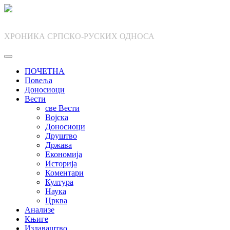
Skip
to
content
ХРОНИКА СРПСКО-РУСКИХ ОДНОСА
ПОЧЕТНА
Повеља
Доносиоци
Вести
све Вести
Војска
Доносиоци
Друштво
Држава
Економија
Историја
Коментари
Култура
Наука
Црква
Анализе
Књиге
Издаваштво