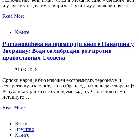
и у руским и другим оквирима. Путин му је доделио руско…
Read More
Књиге
Ристановићева на промоцији књиге Панарина у
Зворнику: Води се хибридни рат против
православних Словена
21.03.2026
Српски народ је био изложен екстремизму, тероризму и
сепаратизму, а као резултат одбране од тих напада створена је
Република Српска и то у вријеме када су Срби били сами,
истакнуто…
Read More
Вести
Друштво
Књиге