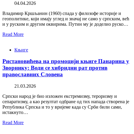
04.04.2026
Владимир Кршљанин (1960) спада у филозофе историје и
геополитике, који имају углед и значај не само у српским, већ
и у руским и другим оквирима. Путин му је доделио руско…
Read More
Књиге
Ристановићева на промоцији књиге Панарина у
Зворнику: Води се хибридни рат против
православних Словена
21.03.2026
Српски народ је био изложен екстремизму, тероризму и
сепаратизму, а као резултат одбране од тих напада створена је
Република Српска и то у вријеме када су Срби били сами,
истакнуто…
Read More