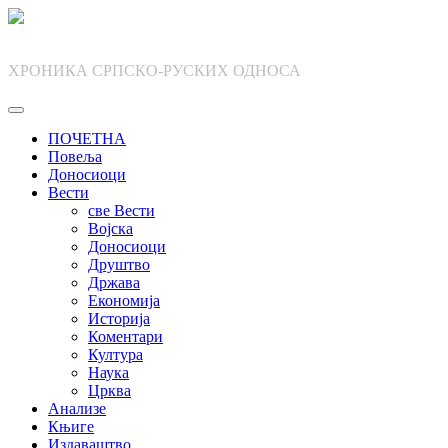
Skip
to
content
ХРОНИКА СРПСКО-РУСКИХ ОДНОСА
ПОЧЕТНА
Повеља
Доносиоци
Вести
све Вести
Војска
Доносиоци
Друштво
Држава
Економија
Историја
Коментари
Култура
Наука
Црква
Анализе
Књиге
Издаваштво