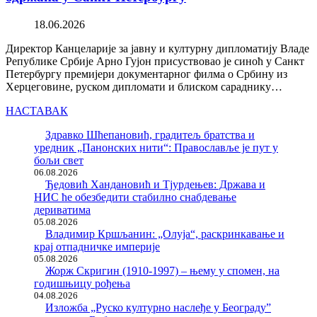
18.06.2026
Директор Канцеларије за јавну и културну дипломатију Владе
Републике Србије Арно Гујон присуствовао је синоћ у Санкт
Петербургу премијери документарног филма о Србину из
Херцеговине, руском дипломати и блиском сараднику…
НАСТАВАК
Здравко Шћепановић, градитељ братства и
уредник „Панонских нити“: Православље је пут у
бољи свет
06.08.2026
Ђедовић Хандановић и Тјурдењев: Држава и
НИС ће обезбедити стабилно снабдевање
дериватима
05.08.2026
Владимир Кршљанин: „Олуја“, раскринкавање и
крај отпадничке империје
05.08.2026
Жорж Скригин (1910-1997) – њему у спомен, на
годишњицу рођења
04.08.2026
Изложба „Руско културно наслеђе у Београду”