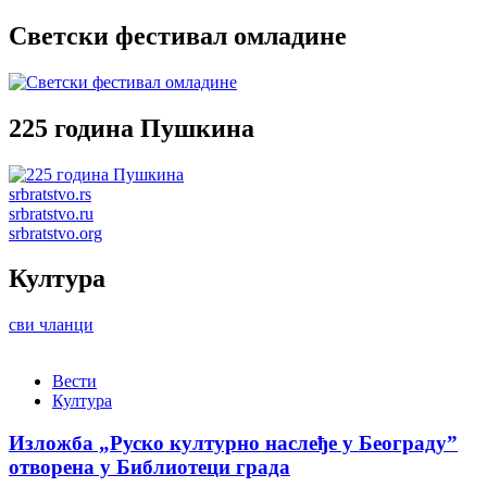
Светски фестивал омладине
225 година Пушкина
srbratstvo.rs
srbratstvo.ru
srbratstvo.org
Култура
сви чланци
Вести
Култура
Изложба „Руско културно наслеђе у Београду”
отворена у Библиотеци града