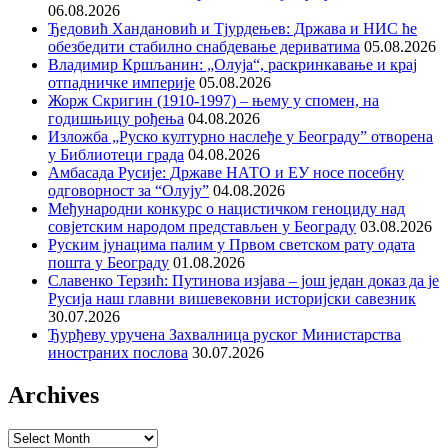
06.08.2026
Ђедовић Хандановић и Тјурдењев: Држава и НИС ће
обезбедити стабилно снабдевање дериватима
05.08.2026
Владимир Кршљанин: „Олуја“, раскринкавање и крај
отпадничке империје
05.08.2026
Жорж Скригин (1910-1997) – њему у спомен, на
годишњицу рођења
04.08.2026
Изложба „Руско културно наслеђе у Београду” отворена
у Библиотеци града
04.08.2026
Амбасада Русије: Државе НАТО и ЕУ носе посебну
одговорност за “Олују”
04.08.2026
Међународни конкурс о нацистичком геноциду над
совјетским народом представљен у Београду
03.08.2026
Руским јунацима палим у Првом светском рату одата
пошта у Београду
01.08.2026
Славенко Терзић: Путинова изјава – још један доказ да је
Русија наш главни вишевековни историјски савезник
30.07.2026
Ђурђеву уручена Захвалница руског Министарства
иностраних послова
30.07.2026
Archives
Archives