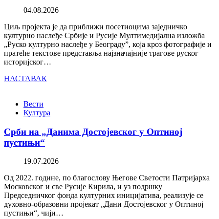
04.08.2026
Циљ пројекта је да приближи посетиоцима заједничко
културно наслеђе Србије и Русије Мултимедијална изложба
„Руско културно наслеђе у Београду”, која кроз фотографије и
пратеће текстове представља најзначајније трагове руског
историјског…
НАСТАВАК
Вести
Култура
Срби на „Данима Достојевског у Оптиној
пустињи“
19.07.2026
Од 2022. године, по благослову Његове Светости Патријарха
Московског и све Русије Кирила, и уз подршку
Председничког фонда културних иницијатива, реализује се
духовно-образовни пројекат „Дани Достојевског у Оптиној
пустињи“, чији…