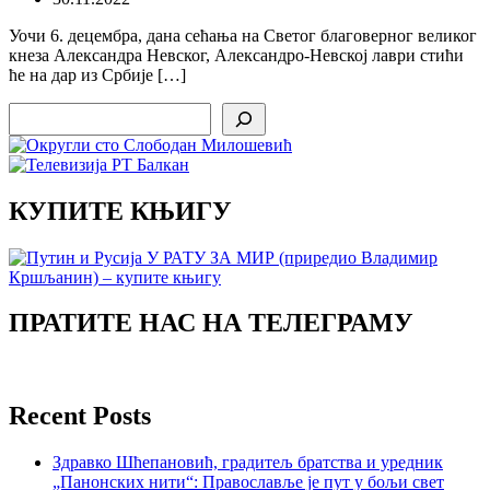
Уочи 6. децембра, дана сећања на Светог благоверног великог
кнеза Александра Невског, Александро-Невској лаври стићи
ће на дар из Србије […]
Search
КУПИТЕ КЊИГУ
ПРАТИТЕ НАС НА ТЕЛЕГРАМУ
Recent Posts
Здравко Шћепановић, градитељ братства и уредник
„Панонских нити“: Православље је пут у бољи свет