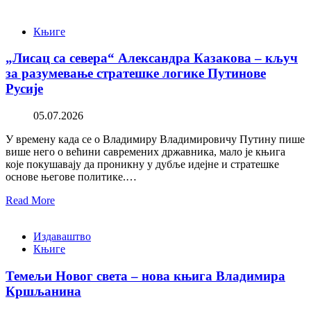
Књиге
„Лисац са севера“ Александра Казакова – кључ
за разумевање стратешке логике Путинове
Русије
05.07.2026
У времену када се о Владимиру Владимировичу Путину пише
више него о већини савремених државника, мало је књига
које покушавају да проникну у дубље идејне и стратешке
основе његове политике.…
Read More
Издаваштво
Књиге
Темељи Новог света – нова књига Владимира
Кршљанина