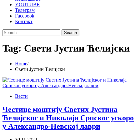
YOUTUBE
Телеграм
Facebook
Контакт
Search
for:
Tag:
Свети Јустин Ћелијски
Home
Свети Јустин Ћелијски
Вести
Честице моштију Светих Јустина
Ћелијског и Николаја Српског ускоро
у Александро-Невској лаври
30.11.2022