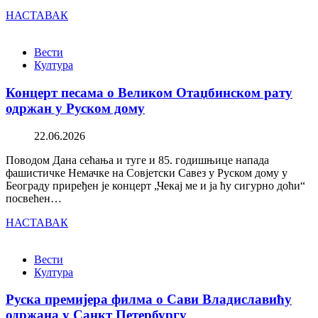
НАСТАВАК
Вести
Култура
Концерт песама о Великом Отаџбинском рату
одржан у Руском дому
22.06.2026
Поводом Дана сећања и туге и 85. годишњице напада
фашистичке Немачке на Совјетски Савез у Руском дому у
Београду приређен је концерт „Чекај ме и ја ћу сигурно доћи“
посвећен…
НАСТАВАК
Вести
Култура
Руска премијера филма о Сави Владиславићу
одржана у Санкт Петербургу