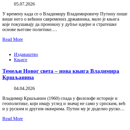
05.07.2026
У времену када се о Владимиру Владимировичу Путину пише
више него о већини савремених државника, мало је књига
које покушавају да проникну у дубље идејне и стратешке
основе његове политике.…
Read More
Издаваштво
Књиге
Темељи Новог света – нова књига Владимира
Кршљанина
04.04.2026
Владимир Кршљанин (1960) спада у филозофе историје и
геополитике, који имају углед и значај не само у српским, већ
и у руским и другим оквирима. Путин му је доделио руско…
Read More