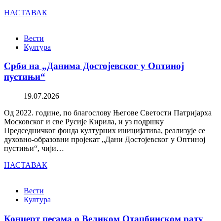
НАСТАВАК
Вести
Култура
Срби на „Данима Достојевског у Оптиној
пустињи“
19.07.2026
Од 2022. године, по благослову Његове Светости Патријарха
Московског и све Русије Кирила, и уз подршку
Председничког фонда културних иницијатива, реализује се
духовно-образовни пројекат „Дани Достојевског у Оптиној
пустињи“, чији…
НАСТАВАК
Вести
Култура
Концерт песама о Великом Отаџбинском рату