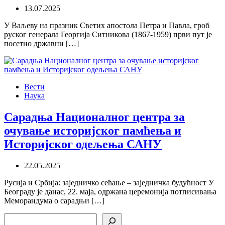
13.07.2025
У Ваљеву на празник Светих апостола Петра и Павла, гроб
руског генерала Георгија Ситникова (1867-1959) први пут је
посетио државни […]
Вести
Наука
Сарадња Националног центра за
очување историјског памћења и
Историјског одељења САНУ
22.05.2025
Русија и Србија: заједничко сећање – заједничка будућност У
Београду је данас, 22. маја, одржана церемонија потписивања
Меморандума о сарадњи […]
Search