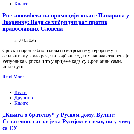
Књиге
Ристановићева на промоцији књиге Панарина у
Зворнику: Води се хибридни рат против
православних Словена
21.03.2026
Српски народ је био изложен екстремизму, тероризму и
сепаратизму, а као резултат одбране од тих напада створена је
Република Српска и то у вријеме када су Срби били сами,
истакнуто…
Read More
Вести
Друштво
Књиге
„Књига о братству“ у Руском дому. Вулин:
Стратешко сагласје са Русијом у свему, ни у чему
са ЕУ