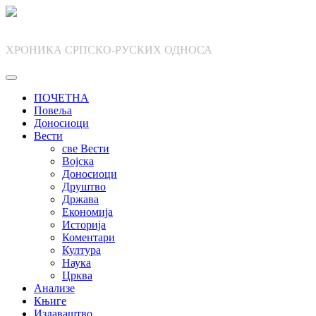
Skip
to
content
ХРОНИКА СРПСКО-РУСКИХ ОДНОСА
ПОЧЕТНА
Повеља
Доносиоци
Вести
све Вести
Војска
Доносиоци
Друштво
Држава
Економија
Историја
Коментари
Култура
Наука
Црква
Анализе
Књиге
Издаваштво