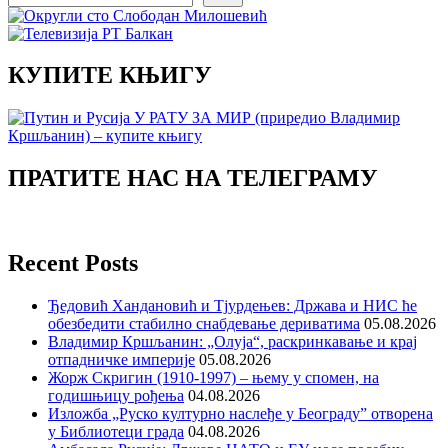
КУПИТЕ КЊИГУ
ПРАТИТЕ НАС НА ТЕЛЕГРАМУ
Recent Posts
Ђедовић Хандановић и Тјурдењев: Држава и НИС ће
обезбедити стабилно снабдевање дериватима
05.08.2026
Владимир Кршљанин: „Олуја“, раскринкавање и крај
отпадничке империје
05.08.2026
Жорж Скригин (1910-1997) – њему у спомен, на
годишњицу рођења
04.08.2026
Изложба „Руско културно наслеђе у Београду” отворена
у Библиотеци града
04.08.2026