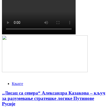
Књиге
„Лисац са севера“ Александра Казакова – кључ
за разумевање стратешке логике Путинове
Русије