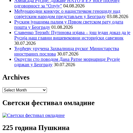
Амбасада Русије: Државе НАТО и ЕУ носе посебну
одговорност за “Олују”
04.08.2026
Међународни конкурс о нацистичком геноциду над
совјетским народом представљен у Београду
03.08.2026
Руским јунацима палим у Првом светском рату одата
пошта у Београду
01.08.2026
Славенко Терзић: Путинова изјава – још један доказ да је
Русија наш главни вишевековни историјски савезник
30.07.2026
Ђурђеву уручена Захвалница руског Министарства
иностраних послова
30.07.2026
Округли сто поводом Дана Ратне морнарице Русије
одржан у Београду
30.07.2026
Archives
Archives
Светски фестивал омладине
225 година Пушкина