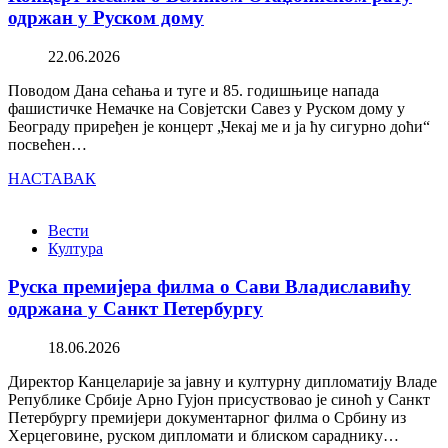
одржан у Руском дому
22.06.2026
Поводом Дана сећања и туге и 85. годишњице напада
фашистичке Немачке на Совјетски Савез у Руском дому у
Београду приређен је концерт „Чекај ме и ја ћу сигурно доћи“
посвећен…
НАСТАВАК
Вести
Култура
Руска премијера филма о Сави Владиславићу
одржана у Санкт Петербургу
18.06.2026
Директор Канцеларије за јавну и културну дипломатију Владе
Републике Србије Арно Гујон присуствовао је синоћ у Санкт
Петербургу премијери документарног филма о Србину из
Херцеговине, руском дипломати и блиском сараднику…