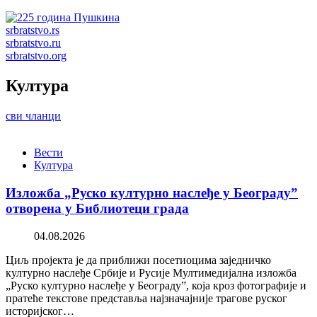
srbratstvo.rs
srbratstvo.ru
srbratstvo.org
Култура
сви чланци
Вести
Култура
Изложба „Руско културно наслеђе у Београду”
отворена у Библиотеци града
04.08.2026
Циљ пројекта је да приближи посетиоцима заједничко
културно наслеђе Србије и Русије Мултимедијална изложба
„Руско културно наслеђе у Београду”, која кроз фотографије и
пратеће текстове представља најзначајније трагове руског
историјског…