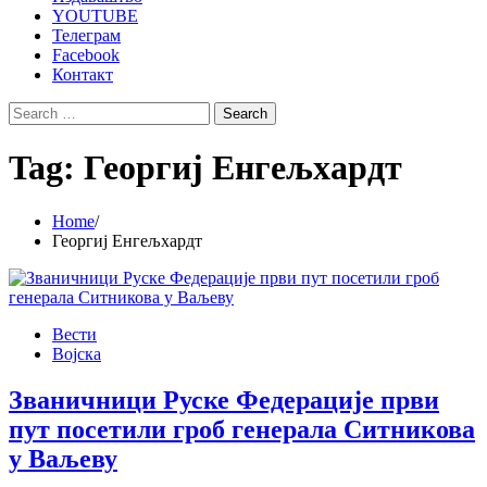
YOUTUBE
Телеграм
Facebook
Контакт
Search
for:
Tag:
Георгиј Енгељхардт
Home
Георгиј Енгељхардт
Вести
Војска
Званичници Руске Федерације први
пут посетили гроб генерала Ситникова
у Ваљеву