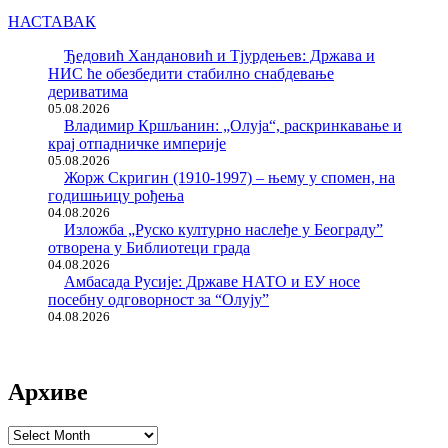
НАСТАВАК
Ђедовић Хандановић и Тјурдењев: Држава и
НИС ће обезбедити стабилно снабдевање
дериватима
05.08.2026
Владимир Кршљанин: „Олуја“, раскринкавање и
крај отпадничке империје
05.08.2026
Жорж Скригин (1910-1997) – њему у спомен, на
годишњицу рођења
04.08.2026
Изложба „Руско културно наслеђе у Београду”
отворена у Библиотеци града
04.08.2026
Амбасада Русије: Државе НАТО и ЕУ носе
посебну одговорност за “Олују”
04.08.2026
Архиве
Архиве