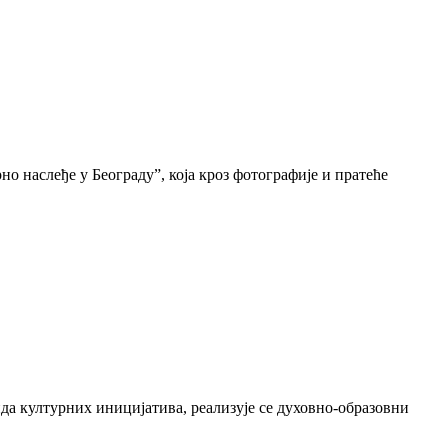
о наслеђе у Београду”, која кроз фотографије и пратеће
да културних иницијатива, реализује се духовно-образовни