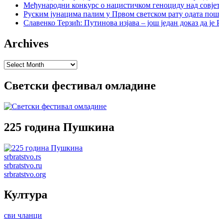
Међународни конкурс о нацистичком геноциду над совје
Руским јунацима палим у Првом светском рату одата пош
Славенко Терзић: Путинова изјава – још један доказ да ј
Archives
Archives
Светски фестивал омладине
225 година Пушкина
srbratstvo.rs
srbratstvo.ru
srbratstvo.org
Култура
сви чланци