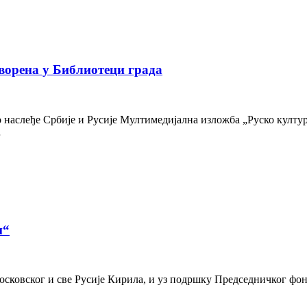
ворена у Библиотеци града
наслеђе Србије и Русије Мултимедијална изложба „Руско културн
…
и“
осковског и све Русије Кирила, и уз подршку Председничког фон