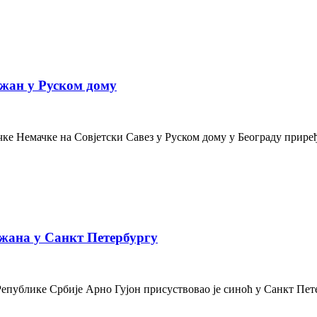
жан у Руском дому
е Немачке на Совјетски Савез у Руском дому у Београду приређе
жана у Санкт Петербургу
Републике Србије Арно Гујон присуствовао је синоћ у Санкт Пе