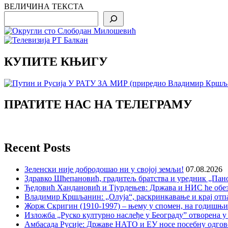
ВЕЛИЧИНА ТЕКСТА
Search
КУПИТЕ КЊИГУ
ПРАТИТЕ НАС НА ТЕЛЕГРАМУ
Recent Posts
Зеленски није добродошао ни у својој земљи!
07.08.2026
Здравко Шћепановић, градитељ братства и уредник „Пано
Ђедовић Хандановић и Тјурдењев: Држава и НИС ће обе
Владимир Кршљанин: „Олуја“, раскринкавање и крај отп
Жорж Скригин (1910-1997) – њему у спомен, на годишњ
Изложба „Руско културно наслеђе у Београду” отворена у
Амбасада Русије: Државе НАТО и ЕУ носе посебну одгов