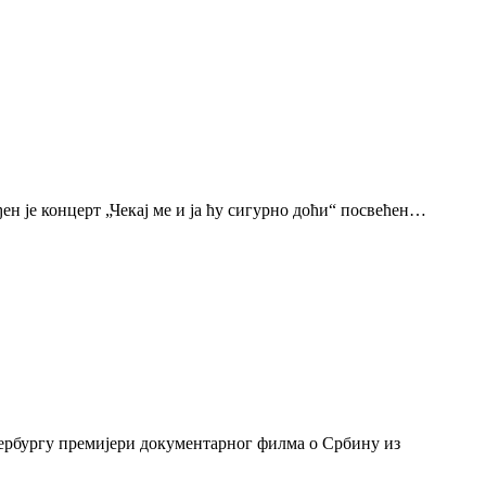
н је концерт „Чекај ме и ја ћу сигурно доћи“ посвећен…
тербургу премијери документарног филма о Србину из