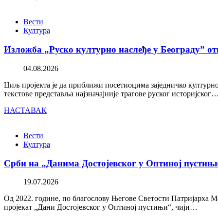
Вести
Култура
Изложба „Руско културно наслеђе у Београду” от
04.08.2026
Циљ пројекта је да приближи посетиоцима заједничко културно 
текстове представља најзначајније трагове руског историјског
НАСТАВАК
Вести
Култура
Срби на „Данима Достојевског у Оптиној пустињ
19.07.2026
Од 2022. године, по благослову Његове Светости Патријарха М
пројекат „Дани Достојевског у Оптиној пустињи“, чији…