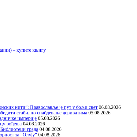
нских нити“: Православље је пут у бољи свет
06.08.2026
збедити стабилно снабдевање дериватима
05.08.2026
адничке империје
05.08.2026
ицу рођења
04.08.2026
 Библиотеци града
04.08.2026
орност за “Олују”
04.08.2026