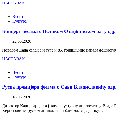
НАСТАВАК
Вести
Култура
Концерт песама о Великом Отаџбинском рату одр
22.06.2026
Поводом Дана сећања и туге и 85. годишњице напада фашистичк
НАСТАВАК
Вести
Култура
Руска премијера филма о Сави Владиславићу одр
18.06.2026
Директор Канцеларије за јавну и културну дипломатију Владе 
Херцеговине, руском дипломати и блиском сараднику…