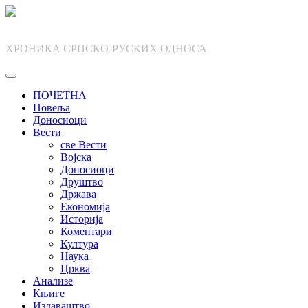
Skip
to
content
ХРОНИКА СРПСКО-РУСКИХ ОДНОСА
ПОЧЕТНА
Повеља
Доносиоци
Вести
све Вести
Војска
Доносиоци
Друштво
Држава
Економија
Историја
Коментари
Култура
Наука
Црква
Анализе
Књиге
Издаваштво