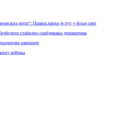
нонских нити“: Православље је пут у бољи свет
безбедити стабилно снабдевање дериватима
тпадничке империје
шњицу рођења