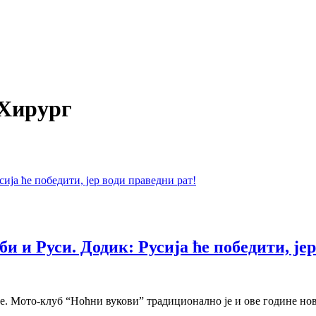
 Хирург
 и Руси. Додик: Русија ће победити, јер
е. Мото-клуб “Ноћни вукови” традиционално је и ове године н