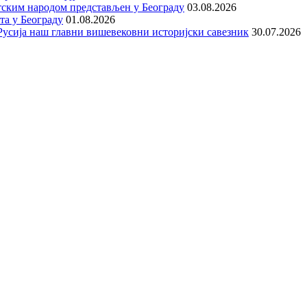
тским народом представљен у Београду
03.08.2026
та у Београду
01.08.2026
е Русија наш главни вишевековни историјски савезник
30.07.2026