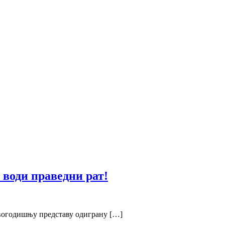
 води праведни рат!
овогодишњу представу одиграну […]