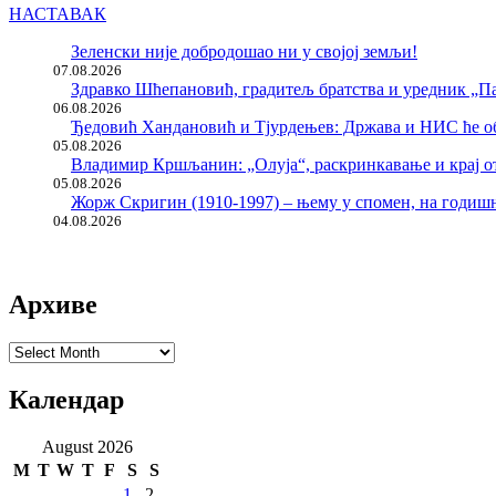
НАСТАВАК
Зеленски није добродошао ни у својој земљи!
07.08.2026
Здравко Шћепановић, градитељ братства и уредник „Па
06.08.2026
Ђедовић Хандановић и Тјурдењев: Држава и НИС ће о
05.08.2026
Владимир Кршљанин: „Олуја“, раскринкавање и крај о
05.08.2026
Жорж Скригин (1910-1997) – њему у спомен, на годи
04.08.2026
Архиве
Архиве
Календар
August 2026
M
T
W
T
F
S
S
1
2