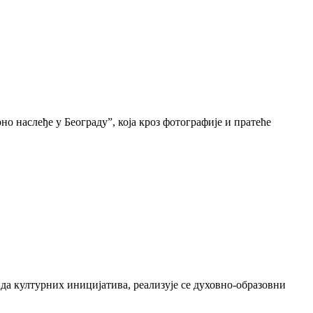
о наслеђе у Београду”, која кроз фотографије и пратеће
да културних иницијатива, реализује се духовно-образовни