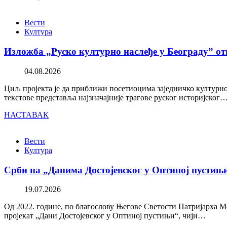
Вести
Култура
Изложба „Руско културно наслеђе у Београду” от
04.08.2026
Циљ пројекта је да приближи посетиоцима заједничко културно 
текстове представља најзначајније трагове руског историјског
НАСТАВАК
Вести
Култура
Срби на „Данима Достојевског у Оптиној пустињ
19.07.2026
Од 2022. године, по благослову Његове Светости Патријарха М
пројекат „Дани Достојевског у Оптиној пустињи“, чији…