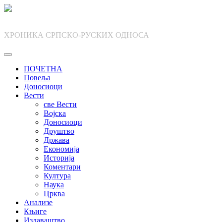
Skip
to
content
ХРОНИКА СРПСКО-РУСКИХ ОДНОСА
ПОЧЕТНА
Повеља
Доносиоци
Вести
све Вести
Војска
Доносиоци
Друштво
Држава
Економија
Историја
Коментари
Култура
Наука
Црква
Анализе
Књиге
Издаваштво