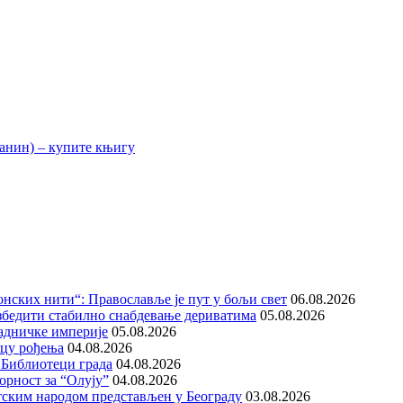
нских нити“: Православље је пут у бољи свет
06.08.2026
збедити стабилно снабдевање дериватима
05.08.2026
адничке империје
05.08.2026
ицу рођења
04.08.2026
 Библиотеци града
04.08.2026
орност за “Олују”
04.08.2026
тским народом представљен у Београду
03.08.2026