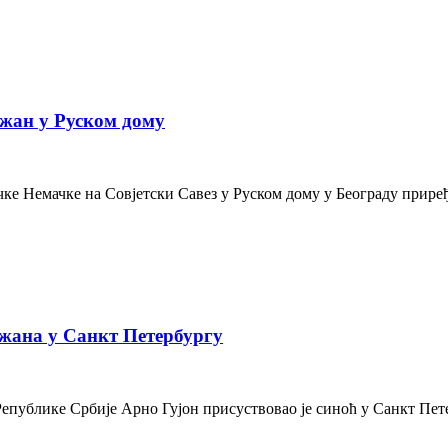
жан у Руском дому
е Немачке на Совјетски Савез у Руском дому у Београду приређе
жана у Санкт Петербургу
Републике Србије Арно Гујон присуствовао је синоћ у Санкт Пе