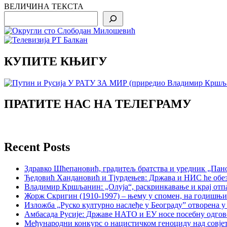
ВЕЛИЧИНА ТЕКСТА
Search
КУПИТЕ КЊИГУ
ПРАТИТЕ НАС НА ТЕЛЕГРАМУ
Recent Posts
Здравко Шћепановић, градитељ братства и уредник „Пано
Ђедовић Хандановић и Тјурдењев: Држава и НИС ће обе
Владимир Кршљанин: „Олуја“, раскринкавање и крај отп
Жорж Скригин (1910-1997) – њему у спомен, на годишњ
Изложба „Руско културно наслеђе у Београду” отворена у
Амбасада Русије: Државе НАТО и ЕУ носе посебну одгов
Међународни конкурс о нацистичком геноциду над совје