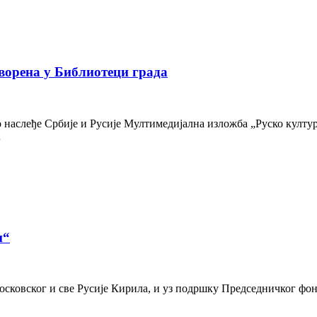
ворена у Библиотеци града
наслеђе Србије и Русије Мултимедијална изложба „Руско културн
…
и“
осковског и све Русије Кирила, и уз подршку Председничког фон