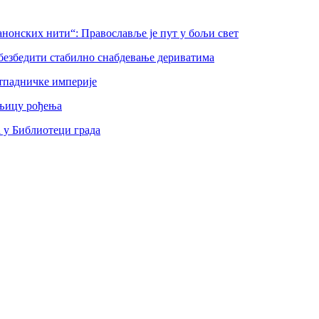
нонских нити“: Православље је пут у бољи свет
безбедити стабилно снабдевање дериватима
тпадничке империје
шњицу рођења
а у Библиотеци града