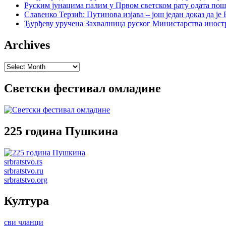
Руским јунацима палим у Првом светском рату одата пош
Славенко Терзић: Путинова изјава – још један доказ да ј
Ђурђеву уручена Захвалница руског Министарства иност
Archives
Archives
Светски фестивал омладине
225 година Пушкина
srbratstvo.rs
srbratstvo.ru
srbratstvo.org
Култура
сви чланци