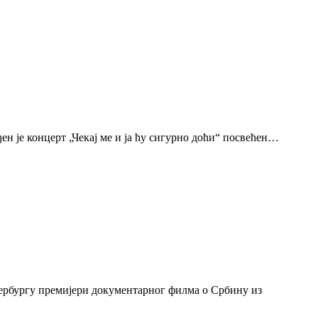
н је концерт „Чекај ме и ја ћу сигурно доћи“ посвећен…
тербургу премијери документарног филма о Србину из