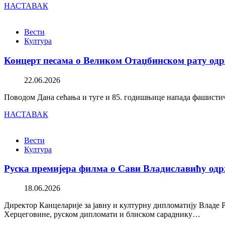
НАСТАВАК
Вести
Култура
Концерт песама о Великом Отаџбинском рату одр
22.06.2026
Поводом Дана сећања и туге и 85. годишњице напада фашистичк
НАСТАВАК
Вести
Култура
Руска премијера филма о Сави Владиславићу одр
18.06.2026
Директор Канцеларије за јавну и културну дипломатију Владе 
Херцеговине, руском дипломати и блиском сараднику…