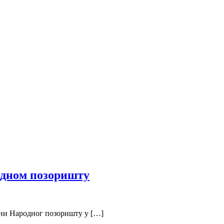
одном позоришту
цени Народног позоришту у […]