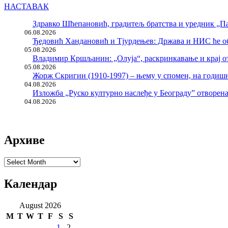
НАСТАВАК
Здравко Шћепановић, градитељ братства и уредник „Па
06.08.2026
Ђедовић Хандановић и Тјурдењев: Држава и НИС ће о
05.08.2026
Владимир Кршљанин: „Олуја“, раскринкавање и крај о
05.08.2026
Жорж Скригин (1910-1997) – њему у спомен, на годи
04.08.2026
Изложба „Руско културно наслеђе у Београду” отворен
04.08.2026
Архиве
Архиве
Календар
August 2026
M
T
W
T
F
S
S
1
2