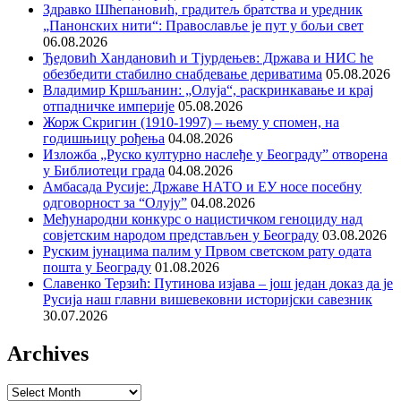
Здравко Шћепановић, градитељ братства и уредник
„Панонских нити“: Православље је пут у бољи свет
06.08.2026
Ђедовић Хандановић и Тјурдењев: Држава и НИС ће
обезбедити стабилно снабдевање дериватима
05.08.2026
Владимир Кршљанин: „Олуја“, раскринкавање и крај
отпадничке империје
05.08.2026
Жорж Скригин (1910-1997) – њему у спомен, на
годишњицу рођења
04.08.2026
Изложба „Руско културно наслеђе у Београду” отворена
у Библиотеци града
04.08.2026
Амбасада Русије: Државе НАТО и ЕУ носе посебну
одговорност за “Олују”
04.08.2026
Међународни конкурс о нацистичком геноциду над
совјетским народом представљен у Београду
03.08.2026
Руским јунацима палим у Првом светском рату одата
пошта у Београду
01.08.2026
Славенко Терзић: Путинова изјава – још један доказ да је
Русија наш главни вишевековни историјски савезник
30.07.2026
Archives
Archives