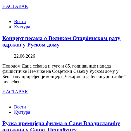
НАСТАВАК
Вести
Култура
Концерт песама о Великом Отаџбинском рату
одржан у Руском дому
22.06.2026
Поводом Дана сећања и туге и 85. годишњице напада
фашистичке Немачке на Совјетски Савез у Руском дому у
Београду приређен је концерт „Чекај ме и ја ћу сигурно доћи“
посвећен…
НАСТАВАК
Вести
Култура
Руска премијера филма о Сави Владиславићу
одржана у Санкт Петербургу