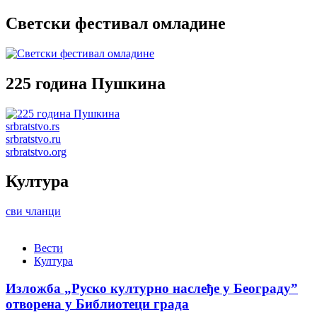
Светски фестивал омладине
225 година Пушкина
srbratstvo.rs
srbratstvo.ru
srbratstvo.org
Култура
сви чланци
Вести
Култура
Изложба „Руско културно наслеђе у Београду”
отворена у Библиотеци града