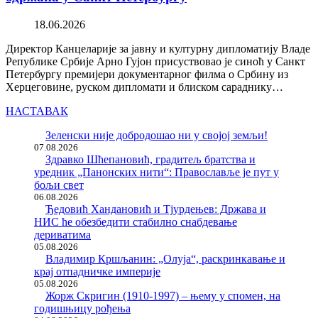
18.06.2026
Директор Канцеларије за јавну и културну дипломатију Владе
Републике Србије Арно Гујон присуствовао је синоћ у Санкт
Петербургу премијери документарног филма о Србину из
Херцеговине, руском дипломати и блиском сараднику…
НАСТАВАК
Зеленски није добродошао ни у својој земљи!
07.08.2026
Здравко Шћепановић, градитељ братства и
уредник „Панонских нити“: Православље је пут у
бољи свет
06.08.2026
Ђедовић Хандановић и Тјурдењев: Држава и
НИС ће обезбедити стабилно снабдевање
дериватима
05.08.2026
Владимир Кршљанин: „Олуја“, раскринкавање и
крај отпадничке империје
05.08.2026
Жорж Скригин (1910-1997) – њему у спомен, на
годишњицу рођења