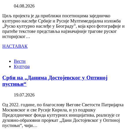
04.08.2026
Циљ пројекта је да приближи посетиоцима заједничко
културно наслеђе Србије и Русије Мултимедијална изложба
„Руско културно наслеђе у Београду”, која кроз фотографије и
пратеће текстове представља најзначајније трагове руског
историјског…
НАСТАВАК
Вести
Култура
Срби на „Данима Достојевског у Оптиној
пустињи“
19.07.2026
Од 2022. године, по благослову Његове Светости Патријарха
Московског и све Русије Кирила, и уз подршку
Председничког фонда културних иницијатива, реализује се
духовно-образовни пројекат „Дани Достојевског у Оптиној
пустињи“, чији…