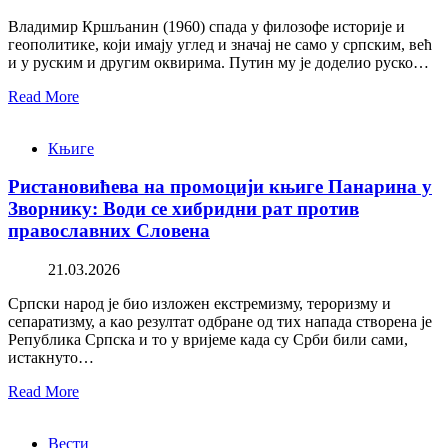
Владимир Кршљанин (1960) спада у филозофе историје и
геополитике, који имају углед и значај не само у српским, већ
и у руским и другим оквирима. Путин му је доделио руско…
Read More
Књиге
Ристановићева на промоцији књиге Панарина у
Зворнику: Води се хибридни рат против
православних Словена
21.03.2026
Српски народ је био изложен екстремизму, тероризму и
сепаратизму, а као резултат одбране од тих напада створена је
Република Српска и то у вријеме када су Срби били сами,
истакнуто…
Read More
Вести