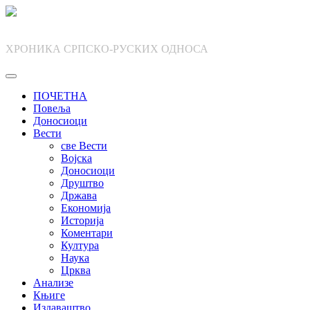
Skip
to
content
ХРОНИКА СРПСКО-РУСКИХ ОДНОСА
ПОЧЕТНА
Повеља
Доносиоци
Вести
све Вести
Војска
Доносиоци
Друштво
Држава
Економија
Историја
Коментари
Култура
Наука
Црква
Анализе
Књиге
Издаваштво