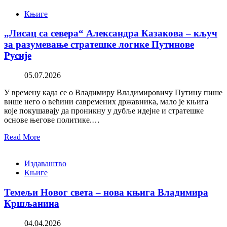
Књиге
„Лисац са севера“ Александра Казакова – кључ
за разумевање стратешке логике Путинове
Русије
05.07.2026
У времену када се о Владимиру Владимировичу Путину пише
више него о већини савремених државника, мало је књига
које покушавају да проникну у дубље идејне и стратешке
основе његове политике.…
Read More
Издаваштво
Књиге
Темељи Новог света – нова књига Владимира
Кршљанина
04.04.2026