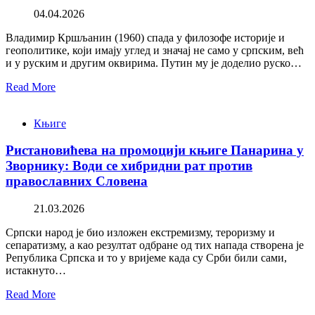
04.04.2026
Владимир Кршљанин (1960) спада у филозофе историје и
геополитике, који имају углед и значај не само у српским, већ
и у руским и другим оквирима. Путин му је доделио руско…
Read More
Књиге
Ристановићева на промоцији књиге Панарина у
Зворнику: Води се хибридни рат против
православних Словена
21.03.2026
Српски народ је био изложен екстремизму, тероризму и
сепаратизму, а као резултат одбране од тих напада створена је
Република Српска и то у вријеме када су Срби били сами,
истакнуто…
Read More