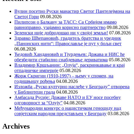
Вулин посетио Руски манастир Светог Пантелејмона на
Светој Гори
09.08.2026
Пилипсон о Балкану за ТАСС: Са Србијом имамо
равноправно, узајамно корисно партнерство
09.08.2026
Зеленски није добродошао ни у својој земљи!
07.08.2026
Здравко Шћепановић, градитељ братства и уредник
„Панонских нити“: Православље је пут у бољи свет
06.08.2026
Ђедовић Хандановић и Тјурдењев: Држава и НИС ће
обезбедити стабилно снабдевање дериватима
05.08.2026
Владимир Кршљанин: „Олуја“, раскринкавање и крај
отпадничке империје
05.08.2026
Жорж Скригин (1910-1997) – њему у спомен, на
годишњицу рођења
04.08.2026
Изложба „Руско културно наслеђе у Београду” отворена
у Библиотеци града
04.08.2026
Амбасада Русије: Државе НАТО и ЕУ носе посебну
одговорност за “Олују”
04.08.2026
Међународни конкурс о нацистичком геноциду над
совјетским народом представљен у Београду
03.08.2026
Archives