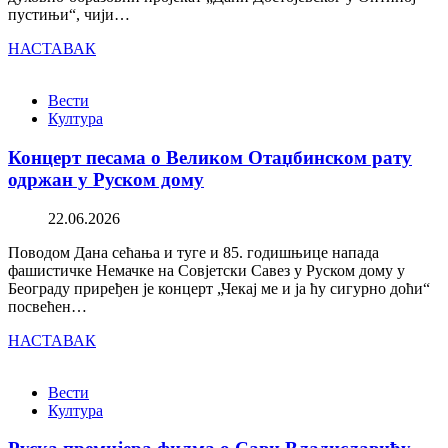
пустињи“, чији…
НАСТАВАК
Вести
Култура
Концерт песама о Великом Отаџбинском рату
одржан у Руском дому
22.06.2026
Поводом Дана сећања и туге и 85. годишњице напада
фашистичке Немачке на Совјетски Савез у Руском дому у
Београду приређен је концерт „Чекај ме и ја ћу сигурно доћи“
посвећен…
НАСТАВАК
Вести
Култура