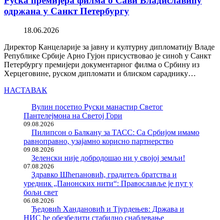
Руска премијера филма о Сави Владиславићу
одржана у Санкт Петербургу
18.06.2026
Директор Канцеларије за јавну и културну дипломатију Владе
Републике Србије Арно Гујон присуствовао је синоћ у Санкт
Петербургу премијери документарног филма о Србину из
Херцеговине, руском дипломати и блиском сараднику…
НАСТАВАК
Вулин посетио Руски манастир Светог
Пантелејмона на Светој Гори
09.08.2026
Пилипсон о Балкану за ТАСС: Са Србијом имамо
равноправно, узајамно корисно партнерство
09.08.2026
Зеленски није добродошао ни у својој земљи!
07.08.2026
Здравко Шћепановић, градитељ братства и
уредник „Панонских нити“: Православље је пут у
бољи свет
06.08.2026
Ђедовић Хандановић и Тјурдењев: Држава и
НИС ће обезбедити стабилно снабдевање