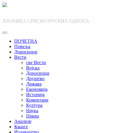
Skip
to
content
ХРОНИКА СРПСКО-РУСКИХ ОДНОСА
ПОЧЕТНА
Повеља
Доносиоци
Вести
све Вести
Војска
Доносиоци
Друштво
Држава
Економија
Историја
Коментари
Култура
Наука
Црква
Анализе
Књиге
Издаваштво