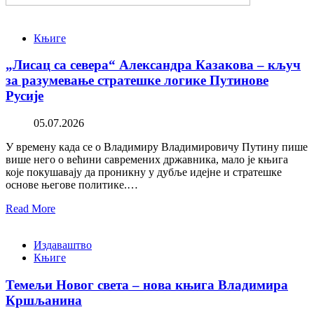
Књиге
„Лисац са севера“ Александра Казакова – кључ
за разумевање стратешке логике Путинове
Русије
05.07.2026
У времену када се о Владимиру Владимировичу Путину пише
више него о већини савремених државника, мало је књига
које покушавају да проникну у дубље идејне и стратешке
основе његове политике.…
Read More
Издаваштво
Књиге
Темељи Новог света – нова књига Владимира
Кршљанина