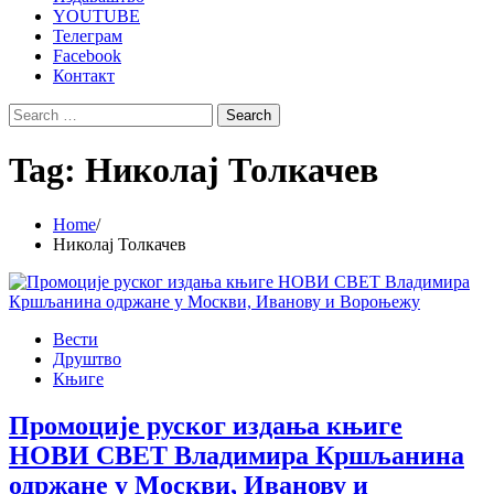
YOUTUBE
Телеграм
Facebook
Контакт
Search
for:
Tag:
Николај Толкачев
Home
Николај Толкачев
Вести
Друштво
Књиге
Промоције руског издања књиге
НОВИ СВЕТ Владимира Кршљанина
одржане у Москви, Иванову и