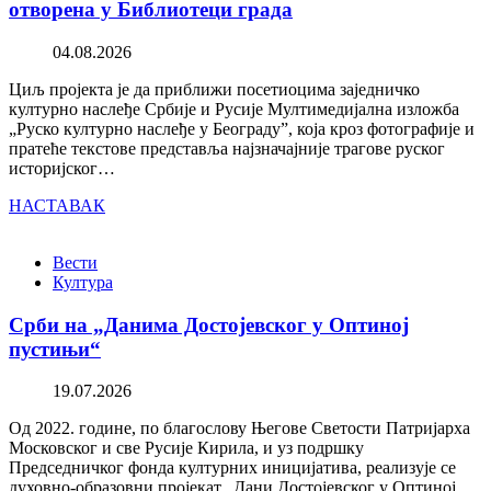
отворена у Библиотеци града
04.08.2026
Циљ пројекта је да приближи посетиоцима заједничко
културно наслеђе Србије и Русије Мултимедијална изложба
„Руско културно наслеђе у Београду”, која кроз фотографије и
пратеће текстове представља најзначајније трагове руског
историјског…
НАСТАВАК
Вести
Култура
Срби на „Данима Достојевског у Оптиној
пустињи“
19.07.2026
Од 2022. године, по благослову Његове Светости Патријарха
Московског и све Русије Кирила, и уз подршку
Председничког фонда културних иницијатива, реализује се
духовно-образовни пројекат „Дани Достојевског у Оптиној