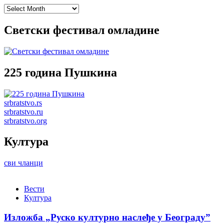
Archives
Светски фестивал омладине
225 година Пушкина
srbratstvo.rs
srbratstvo.ru
srbratstvo.org
Култура
сви чланци
Вести
Култура
Изложба „Руско културно наслеђе у Београду”