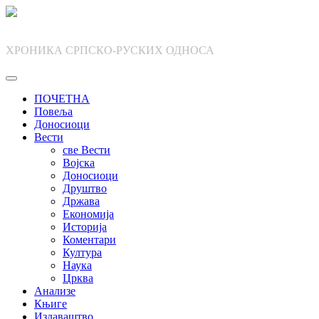
Skip
to
content
ХРОНИКА СРПСКО-РУСКИХ ОДНОСА
ПОЧЕТНА
Повеља
Доносиоци
Вести
све Вести
Војска
Доносиоци
Друштво
Држава
Економија
Историја
Коментари
Култура
Наука
Црква
Анализе
Књиге
Издаваштво