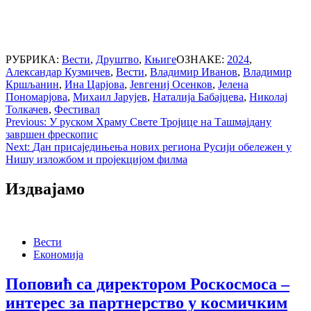
РУБРИКА:
Вести
,
Друштво
,
Књиге
ОЗНАКЕ:
2024
,
Александар Кузмичев
,
Вести
,
Владимир Иванов
,
Владимир
Кршљанин
,
Ина Царјова
,
Јевгениј Осенков
,
Јелена
Пономарјова
,
Михаил Јарујев
,
Наталија Бабајцева
,
Николај
Толкачев
,
Фестивал
Post
Previous:
У руском Храму Свете Тројице на Ташмајдану
завршен фрескопис
navigation
Next:
Дан присаједињења нових региона Русији обележен у
Нишу изложбом и пројекцијом филма
Издвајамо
Вести
Економија
Поповић са директором Роскосмоса –
интерес за партнерство у космичким