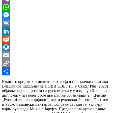
Viber
WhatsApp
Messenger
VK
LinkedIn
Reddit
Mail.Ru
Email
Copy
Link
Share
Књига теоријских и политичких есеја и полемичких чланака
Владимира Кршљанина НОВИ СВЕТ (ITV Centar Plus, 2023)
објављена је ове јесени на руском језику у издању «Балкански
дипломат» иза којег стоје две агилне организације – Центар
„Руско-балкански дијалог“, којим руководи Јевгениј Осенков
и Руско-балкански центар за пословну сарадњу и културу,
којим руководи Михаил Јарујев. Предговор за руско издање