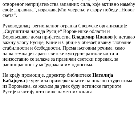
отвореног непријатељства западних сила, које активно намећу
своје „правила“, изражавајући уверење у скору победу „Новог
света“.
Руководилац регионалног огранка Сверуске организације
„Скупштина народа Русије“ Вороњешке области и
Вороњешког дома пријатељства
Владимир Иванов
је истакао
важну улогу Русије, Кине и Србије у обезбеђивању глобалне
стабилности и безбедности. Према његовим речима, само
наша земља је гарант светске културне разноликости и
неизоставно се залаже за правичан светски поредак, за
равноправност у међудржавним односима.
На крају промоције, директор библиотеке
Наталија
Бабајцева
је уручила примерке књиге на поклон студентима
из Вороњежа, са жељом да увек буду истинске патриоте
Русије и читају што више паметних књига.