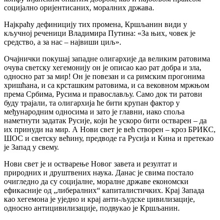
социјално оријентисаних, моралних држава.
Најкраћу дефиницију тих промена, Кршљанин види у
кључној реченици Владимира Путина: «За њих, човек је
средство, а за нас – највиши циљ».
Очајнички покушај западне олигархије да великим ратовима
очува светску хегемонију он је описао као рат добра и зла,
односно рат за мир! Он је повезан и са римским прогонима
хришћана, и са крсташким ратовима, и са вековном мржњом
према Србима, Русима и православљу. Само док ти ратови
буду трајали, та олигархија ће бити крупан фактор у
међународним односима и зато је главни, иако споља
наметнути задатак Русије, који ће ускоро бити остварен – да
их принуди на мир. А Нови свет је већ створен – кроз БРИКС,
ШОС и светску већину, предводе га Русија и Кина и претекао
је Запад у свему.
Нови свет је и остварење Новог завета и резултат и
природних и друштвених наука. Данас је свима постало
очигледно да су социјалне, моралне државе економски
ефикасније од „либералних“ капиталистичких. Крај Запада
као хегемона је уједно и крај анти-људске цивилизације,
односно антицивилизације, подвукао је Кршљанин.