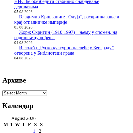
НИС ће обезбедити стабилно снабдевање
дериватима
05.08.2026
Владимир Кршљанин: „Олуја“, раскринкавање и
крај отпадничке империје
05.08.2026
Жорж Скригин (1910-1997) – њему у спомен, на
годишњицу рођења
04.08.2026
Изложба „Руско културно наслеђе у Београду”
отворена у Библиотеци града
04.08.2026
Архиве
Архиве
Календар
August 2026
M
T
W
T
F
S
S
1
2