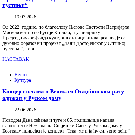
пустињи“
19.07.2026
Од 2022. године, по благослову Његове Светости Патријарха
Московског и све Русије Кирила, и уз подршку
Председничког фонда културних иницијатива, реализује се
духовно-образовни пројекат „Дани Достојевског у Оптиној
пустињи“, чији…
НАСТАВАК
Вести
Култура
Концерт песама о Великом Отаџбинском рату
одржан у Руском дому
22.06.2026
Поводом Дана сећања и туге и 85. годишњице напада
фашистичке Немачке на Совјетски Савез у Руском дому у
Београду приређен је концерт „Чекај ме и ја ћу сигурно доћи“