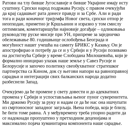
Ратови на тлу бивше Југославије и бивше Украјине имају исту
суштину. Српски народ подржава Русију, с правом очекујући
да крај садашњег рата донесе правду и за Србе. Али и ради
тога и ради коначног тријумфа Новог света, српски отпор је
неопходан, приметио је Кршљанин и изразио у том смислу
оптимизам, коментаришући најновије догађаје – одликовања
руководству руске мисије при УН, припреме за заједничко
обележавање 80. годишњице ослобођења Београда и
могућност нашег учешћа на самиту БРИКС у Казању. Он је
апострофирао и потребу да се и у Србији и у Русији позивамо
на достигнућа Србије у време Слободана Милошевића, који је
формално иницирао улазак наше земље у Савез Русије и
Белорусије и започео политику свеобухватног стратешког
партнерства са Кином, док су његови напори ка равноправној
сарадњи и интеграцији свих балканских народа додатно
разбеснели Запад.
Очекујемо да ће промене у свету довести и до адекватних
промена у Србији и успостављања њеног пуног суверенитета.
Ми држимо Русију за руку и надам се да ће нас она ишчупати
из смртоносног западног загрљаја. Њена победа, која је близу,
ће бити томе равна. А у међувремену треба упорно радити да
се надокнади пропуштено у претходним деценијама и
максимално појача хуманитарна компонента наше сарадње.