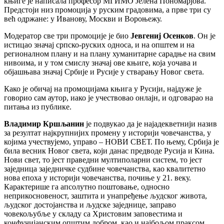
књиге је написала професор МГИМО Јелена Пономарјова.
Предстоји низ промоција у руским градовима, а прве три су
већ одржане: у Иванову, Москви и Вороњежу.
Модератор све три промоције је био
Јевгениј Осенков
. Он је
истицао значај српско-руских односа, и на општем и на
регионалном плану и на плану хуманитарне сарадње на свим
нивоима, и у том смислу значај ове књиге, која уочава и
објашњава значај Србије и Русије у стварању Новог света.
Како је обичај на промоцијама књига у Русији, најдуже је
говорио сам аутор, иако је учествовао онлајн, и одговарао на
питања из публике.
Владимир Кршљанин
је подвукао да је најадекветнији назив
за резултат најкрупнијих промену у историји човечанства, у
којима учествујемо, управо – НОВИ СВЕТ. По њему, Србија је
била весник Новог света, који данас предводе Русија и Кина.
Нови свет, то јест праведни мултиполарни систем, то јест
заједница заједничке судбине човечанства, као квалитетно
нова епоха у историји човечанства, почиње у 21. веку.
Карактерише га апсолутно поштовање, односно
неприкосновеност, заштита и унапређење људског живота,
људског достојанства и људске заједнице, заправо
човекољубље у складу са Христовим заповестима и
конфучијанским општим добром, као и најбољом праксом