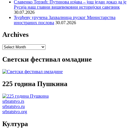
Славенко Терзић: Путинова изјава – још један доказ да је
Русија наш главни вишевековни историјски савезник
30.07.2026
Ђурђеву уручена Захвалница руског Министарства
иностраних послова
30.07.2026
Archives
Archives
Светски фестивал омладине
225 година Пушкина
srbratstvo.rs
srbratstvo.ru
srbratstvo.org
Култура