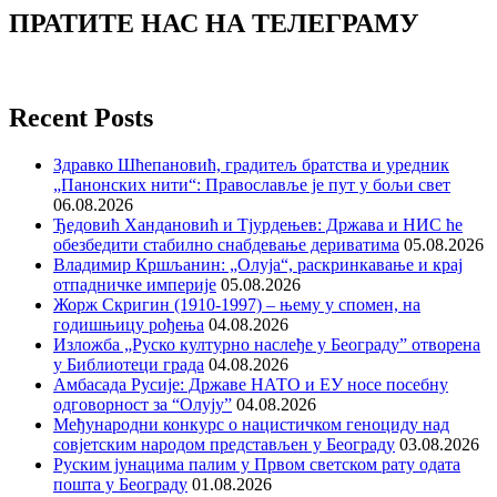
ПРАТИТЕ НАС НА ТЕЛЕГРАМУ
Recent Posts
Здравко Шћепановић, градитељ братства и уредник
„Панонских нити“: Православље је пут у бољи свет
06.08.2026
Ђедовић Хандановић и Тјурдењев: Држава и НИС ће
обезбедити стабилно снабдевање дериватима
05.08.2026
Владимир Кршљанин: „Олуја“, раскринкавање и крај
отпадничке империје
05.08.2026
Жорж Скригин (1910-1997) – њему у спомен, на
годишњицу рођења
04.08.2026
Изложба „Руско културно наслеђе у Београду” отворена
у Библиотеци града
04.08.2026
Амбасада Русије: Државе НАТО и ЕУ носе посебну
одговорност за “Олују”
04.08.2026
Међународни конкурс о нацистичком геноциду над
совјетским народом представљен у Београду
03.08.2026
Руским јунацима палим у Првом светском рату одата
пошта у Београду
01.08.2026