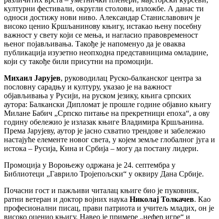
културни фестивали, округли столови, изложбе. А данас ти
односи достижу нови ниво. Александар Станиславович је
високо ценио Кршљанинову књигу, истакао њену посебну
важност у свету који се мења, и нагласио правовременост
њеног појављивања. Такође је напоменуо да је оваква
публикација изузетно неопходна представницима омладине,
који су такође били присутни на промоцији.
Михаил Јарујев
, руководилац Руско-балканског центра за
пословну сарадњу и културу, указао је на важност
објављивања у Русији, на руском језику, књига српских
аутора: Балкански Дипломат је прошле године објавио књигу
Милане Бабич „Српско питање на прекретници епоха“, а ову
годину обележио је излазак књиге Владимира Кршљанина.
Према Јарујеву, аутор је јасно схватио трендове и забележио
настајуће елементе новог света, у којем земље глобалног југа и
истока – Русија, Кина и Србија – могу да постану лидери.
Промоција у Вороњежу одржана је 24. септембра у
Библиотеци „Гаврило Тројепољски“ у оквиру Дана Србије.
Почасни гост и пажљиви читалац књиге био је пуковник,
ратни ветеран и доктор војних наука
Николај Толкачев
. Као
професионални писац, прави патриота и учитељ младих, он је
високо оценио књигу. Навео је примере „нефер игре“ и