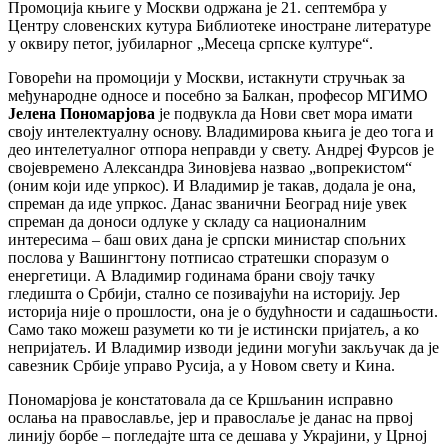
Промоција књиге у Москви одржана је 21. септембра у
Центру словенских кутура Библиотеке иностране литературе
у оквиру петог, јубиларног „Месеца српске културе“.
Говорећи на промоцији у Москви, истакнути стручњак за
међународне односе и посебно за Балкан, професор МГИМО
Јелена Пономарјова
је подвукла да Нови свет мора имати
своју интелектуалну основу. Владимирова књига је део тога и
део интелетуалног отпора неправди у свету. Андреј Фурсов је
својевремено Александра Зиновјева назвао „вопрекистом“
(оним који иде упркос). И Владимир је такав, додала је она,
спреман да иде упркос. Данас званични Београд није увек
спреман да доноси одлуке у складу са националним
интересима – баш ових дана је српски министар спољних
послова у Вашингтону потписао стратешки споразум о
енергетици. А Владимир годинама брани своју тачку
гледишта о Србији, стално се позивајући на историју. Јер
историја није о прошлости, она је о будућности и садашњости.
Само тако можеш разумети ко ти је истински пријатељ, а ко
непријатељ. И Владимир изводи једини могући закључак да је
савезник Србије управо Русија, а у Новом свету и Кина.
Пономарјова је констатовала да се Кршљанин исправно
ослања на православље, јер и правослаље је данас на првој
линију борбе – погледајте шта се дешава у Украјини, у Црној