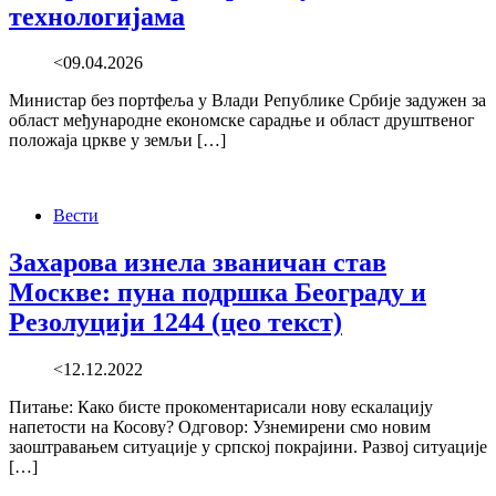
технологијама
<09.04.2026
Mинистар без портфеља у Влади Републике Србије задужен за
област међународне економске сарадње и област друштвеног
положаја цркве у земљи […]
Вести
Захарова изнела званичан став
Москве: пуна подршка Београду и
Резолуцији 1244 (цео текст)
<12.12.2022
Питање: Како бисте прокоментарисали нову ескалацију
напетости на Косову? Одговор: Узнемирени смо новим
заоштравањем ситуације у српској покрајини. Развој ситуације
[…]