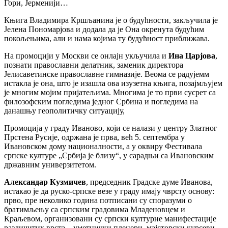
Гори, Јерменији…
Књига Владимира Кршљанина је о будућности, закључила је
Јелена Пономарјова и додала да је Она окренута будућим
покољењима, али и нама којима ту будућност приближава.
На промоцији у Москви се онлајн укључила и
Ина Царјова
,
познати православни делатник, заменик директора
Јелисаветинске православне гимназије. Веома се радујемм
истакла је она, што је изашла ова изузетна књига, позајмљујем
је многим мојим пријатељима. Многима је то први сусрет са
филозофским погледима једног Србина и погледима на
данашњу геополитичку ситуацију,
Промоција у граду Иваново, који се налази у центру Златног
Прстена Русије, одржана је прва, већ 5. септембра у
Ивановском дому националности, а у оквиру Фестивала
српске културе „Србија је близу“, у сарадњи са Ивановским
државним универзитетом.
Александар Кузмичев
, председник Градске думе Иванова,
истакао је да руско-српске везе у граду имају чврсту основу:
прво, пре неколико година потписани су споразуми о
братимљењу са српским градовима Младеновцем и
Краљевом, организовани су српски културне манифестације
различитих врста – уметнички пленери, мајсторски курсеви,