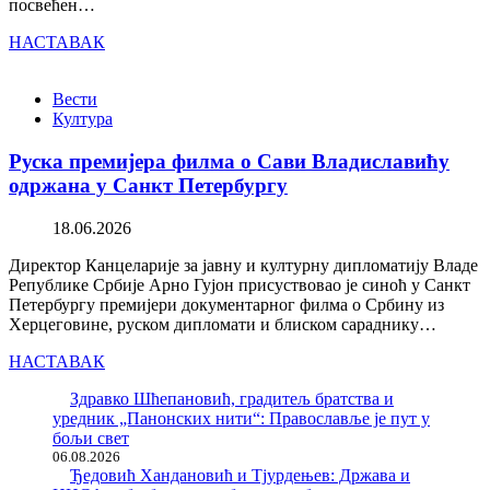
посвећен…
НАСТАВАК
Вести
Култура
Руска премијера филма о Сави Владиславићу
одржана у Санкт Петербургу
18.06.2026
Директор Канцеларије за јавну и културну дипломатију Владе
Републике Србије Арно Гујон присуствовао је синоћ у Санкт
Петербургу премијери документарног филма о Србину из
Херцеговине, руском дипломати и блиском сараднику…
НАСТАВАК
Здравко Шћепановић, градитељ братства и
уредник „Панонских нити“: Православље је пут у
бољи свет
06.08.2026
Ђедовић Хандановић и Тјурдењев: Држава и