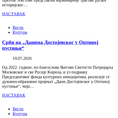
пратеће текстове представља најзначајније трагове руског
историјског…
НАСТАВАК
Вести
Култура
Срби на „Данима Достојевског у Оптиној
пустињи“
19.07.2026
Од 2022. године, по благослову Његове Светости Патријарха
Московског и све Русије Кирила, и уз подршку
Председничког фонда културних иницијатива, реализује се
духовно-образовни пројекат „Дани Достојевског у Оптиној
пустињи“, чији…
НАСТАВАК
Вести
Култура