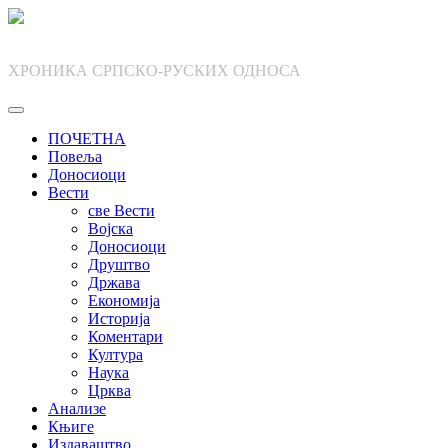
Skip
to
content
ХРОНИКА СРПСКО-РУСКИХ ОДНОСА
ПОЧЕТНА
Повеља
Доносиоци
Вести
све Вести
Војска
Доносиоци
Друштво
Држава
Економија
Историја
Коментари
Култура
Наука
Црква
Анализе
Књиге
Издаваштво