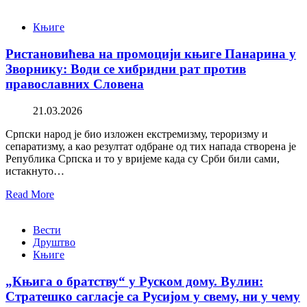
Књиге
Ристановићева на промоцији књиге Панарина у
Зворнику: Води се хибридни рат против
православних Словена
21.03.2026
Српски народ је био изложен екстремизму, тероризму и
сепаратизму, а као резултат одбране од тих напада створена је
Република Српска и то у вријеме када су Срби били сами,
истакнуто…
Read More
Вести
Друштво
Књиге
„Књига о братству“ у Руском дому. Вулин:
Стратешко сагласје са Русијом у свему, ни у чему