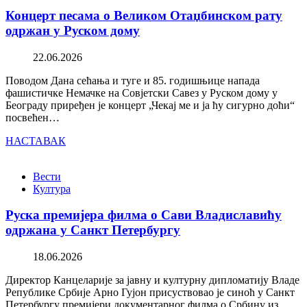
Концерт песама о Великом Отаџбинском рату
одржан у Руском дому
22.06.2026
Поводом Дана сећања и туге и 85. годишњице напада
фашистичке Немачке на Совјетски Савез у Руском дому у
Београду приређен је концерт „Чекај ме и ја ћу сигурно доћи“
посвећен…
НАСТАВАК
Вести
Култура
Руска премијера филма о Сави Владиславићу
одржана у Санкт Петербургу
18.06.2026
Директор Канцеларије за јавну и културну дипломатију Владе
Републике Србије Арно Гујон присуствовао је синоћ у Санкт
Петербургу премијери документарног филма о Србину из