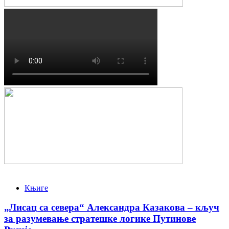
Књиге
„Лисац са севера“ Александра Казакова – кључ
за разумевање стратешке логике Путинове