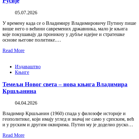
Русије
05.07.2026
У времену када се о Владимиру Владимировичу Путину пише
више него о већини савремених државника, мало је књига
које покушавају да проникну у дубље идејне и стратешке
основе његове политике.…
Read More
Издаваштво
Књиге
Темељи Новог света – нова књига Владимира
Кршљанина
04.04.2026
Владимир Кршљанин (1960) спада у филозофе историје и
геополитике, који имају углед и значај не само у српским, већ
и у руским и другим оквирима. Путин му је доделио руско…
Read More