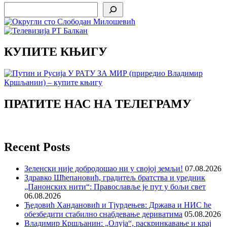
Search
КУПИТЕ КЊИГУ
ПРАТИТЕ НАС НА ТЕЛЕГРАМУ
Recent Posts
Зеленски није добродошао ни у својој земљи!
07.08.2026
Здравко Шћепановић, градитељ братства и уредник
„Панонских нити“: Православље је пут у бољи свет
06.08.2026
Ђедовић Хандановић и Тјурдењев: Држава и НИС ће
обезбедити стабилно снабдевање дериватима
05.08.2026
Владимир Кршљанин: „Олуја“, раскринкавање и крај