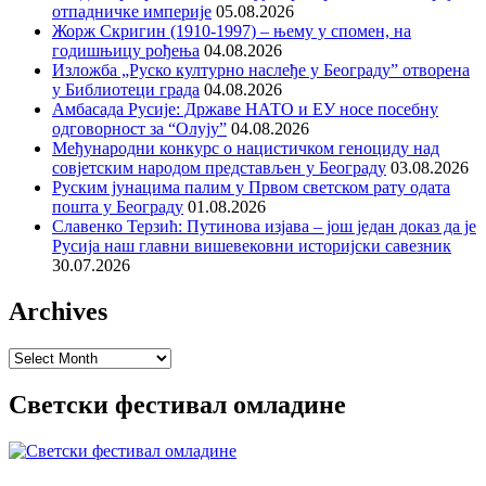
отпадничке империје
05.08.2026
Жорж Скригин (1910-1997) – њему у спомен, на
годишњицу рођења
04.08.2026
Изложба „Руско културно наслеђе у Београду” отворена
у Библиотеци града
04.08.2026
Амбасада Русије: Државе НАТО и ЕУ носе посебну
одговорност за “Олују”
04.08.2026
Међународни конкурс о нацистичком геноциду над
совјетским народом представљен у Београду
03.08.2026
Руским јунацима палим у Првом светском рату одата
пошта у Београду
01.08.2026
Славенко Терзић: Путинова изјава – још један доказ да је
Русија наш главни вишевековни историјски савезник
30.07.2026
Archives
Archives
Светски фестивал омладине