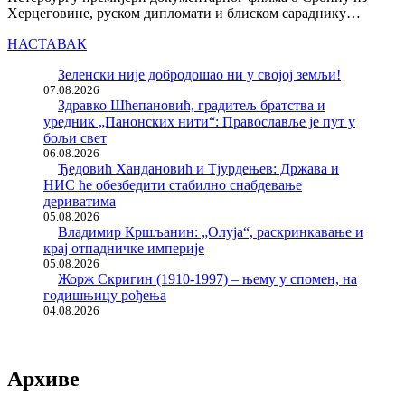
Херцеговине, руском дипломати и блиском сараднику…
НАСТАВАК
Зеленски није добродошао ни у својој земљи!
07.08.2026
Здравко Шћепановић, градитељ братства и
уредник „Панонских нити“: Православље је пут у
бољи свет
06.08.2026
Ђедовић Хандановић и Тјурдењев: Држава и
НИС ће обезбедити стабилно снабдевање
дериватима
05.08.2026
Владимир Кршљанин: „Олуја“, раскринкавање и
крај отпадничке империје
05.08.2026
Жорж Скригин (1910-1997) – њему у спомен, на
годишњицу рођења
04.08.2026
Архиве