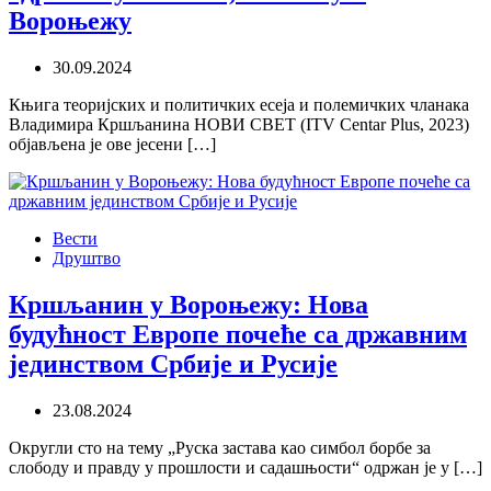
Вороњежу
30.09.2024
Књига теоријских и политичких есеја и полемичких чланака
Владимира Кршљанина НОВИ СВЕТ (ITV Centar Plus, 2023)
објављена је ове јесени […]
Вести
Друштво
Кршљанин у Вороњежу: Нова
будућност Европе почеће са државним
јединством Србије и Русије
23.08.2024
Округли сто на тему „Руска застава као симбол борбе за
слободу и правду у прошлости и садашњости“ одржан је у […]