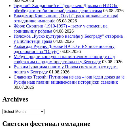
06.08.2026
Ђедовић Хандановић и Тјурдењев: Држава и НИС ће
обезбедити стабилно снабдевање дериватима
05.08.2026
Владимир Кршљанин: „Олуја“, раскринкавање и крај
отпадничке империје
05.08.2026
Жорж Скригин (1910-1997) – њему у спомен, на
годишњицу рођења
04.08.2026
Изложба „Руско културно наслеђе у Београду” отворена
у Библиотеци града
04.08.2026
Амбасада Русије: Државе НАТО и ЕУ носе посебну
одговорност за “Олују”
04.08.2026
Међународни конкурс о нацистичком геноциду над
совјетским народом представљен у Београду
03.08.2026
Руским јунацима палим у Првом светском рату одата
пошта у Београду
01.08.2026
Славенко Терзић: Путинова изјава – још један доказ да је
Русија наш главни вишевековни историјски савезник
30.07.2026
Archives
Archives
Светски фестивал омладине