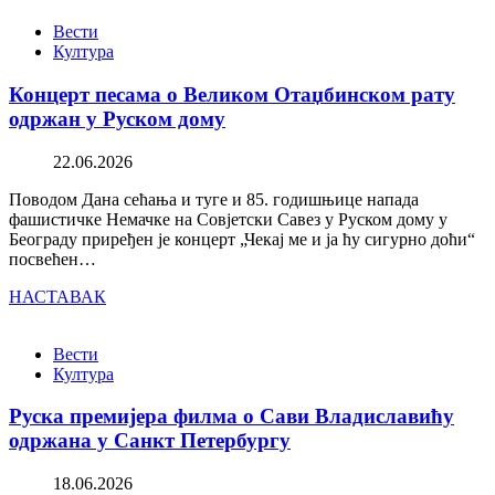
Вести
Култура
Концерт песама о Великом Отаџбинском рату
одржан у Руском дому
22.06.2026
Поводом Дана сећања и туге и 85. годишњице напада
фашистичке Немачке на Совјетски Савез у Руском дому у
Београду приређен је концерт „Чекај ме и ја ћу сигурно доћи“
посвећен…
НАСТАВАК
Вести
Култура
Руска премијера филма о Сави Владиславићу
одржана у Санкт Петербургу
18.06.2026