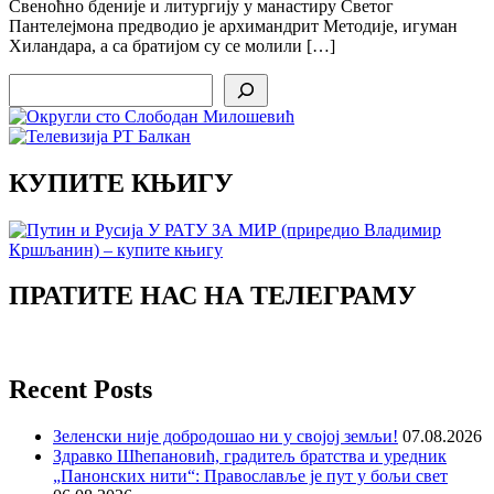
Свеноћно бденије и литургију у манастиру Светог
Пантелејмона предводио је архимандрит Методије, игуман
Хиландара, а са братијом су се молили […]
Search
КУПИТЕ КЊИГУ
ПРАТИТЕ НАС НА ТЕЛЕГРАМУ
Recent Posts
Зеленски није добродошао ни у својој земљи!
07.08.2026
Здравко Шћепановић, градитељ братства и уредник
„Панонских нити“: Православље је пут у бољи свет