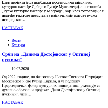
Циљ пројекта је да приближи посетиоцима заједничко
културно наслеђе Србије и Русије Мултимедијална изложба
„Руско културно наслеђе у Београду”, која кроз фотографије и
пратеће текстове представља најзначајније трагове руског
историјског…
НАСТАВАК
Вести
Култура
Срби на „Данима Достојевског у Оптиној
пустињи“
19.07.2026
Од 2022. године, по благослову Његове Светости Патријарха
Московског и све Русије Кирила, и уз подршку
Председничког фонда културних иницијатива, реализује се
духовно-образовни пројекат „Дани Достојевског у Оптиној
пустињи“, чији…
НАСТАВАК