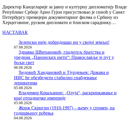
Директор Канцеларије за јавну и културну дипломатију Владе
Републике Србије Арно Гујон присуствовао је синоћ у Санкт
Петербургу премијери документарног филма о Србину из
Херцеговине, руском дипломати и блиском сараднику…
НАСТАВАК
Зеленски није добродошао ни у својој земљи!
07.08.2026
Здравко Шћепановић, градитељ братства и
уредник „Панонских нити“: Православље је пут у
бољи свет
06.08.2026
Ђедовић Хандановић и Тјурдењев: Држава и
НИС ће обезбедити стабилно снабдевање
дериватима
05.08.2026
Владимир Кршљанин: „Олуја“, раскринкавање и
крај отпадничке империје
05.08.2026
Жорж Скригин (1910-1997) – њему у спомен, на
годишњицу рођења
04.08.2026