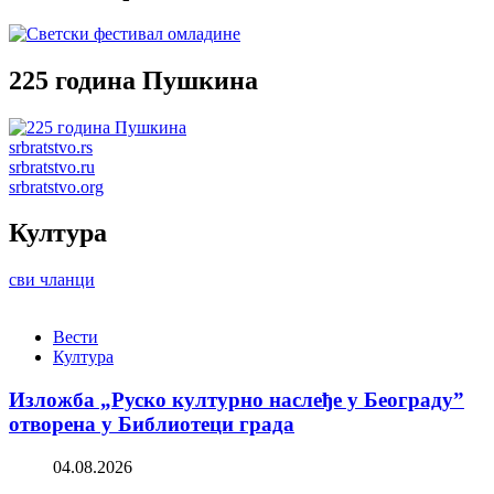
225 година Пушкина
srbratstvo.rs
srbratstvo.ru
srbratstvo.org
Култура
сви чланци
Вести
Култура
Изложба „Руско културно наслеђе у Београду”
отворена у Библиотеци града
04.08.2026