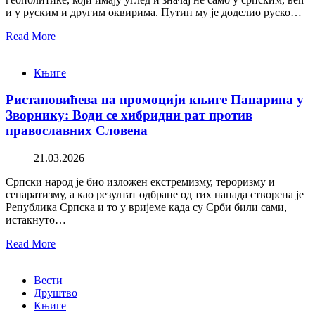
и у руским и другим оквирима. Путин му је доделио руско…
Read More
Књиге
Ристановићева на промоцији књиге Панарина у
Зворнику: Води се хибридни рат против
православних Словена
21.03.2026
Српски народ је био изложен екстремизму, тероризму и
сепаратизму, а као резултат одбране од тих напада створена је
Република Српска и то у вријеме када су Срби били сами,
истакнуто…
Read More
Вести
Друштво
Књиге