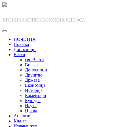
Skip
to
content
ХРОНИКА СРПСКО-РУСКИХ ОДНОСА
ПОЧЕТНА
Повеља
Доносиоци
Вести
све Вести
Војска
Доносиоци
Друштво
Држава
Економија
Историја
Коментари
Култура
Наука
Црква
Анализе
Књиге
Издаваштво