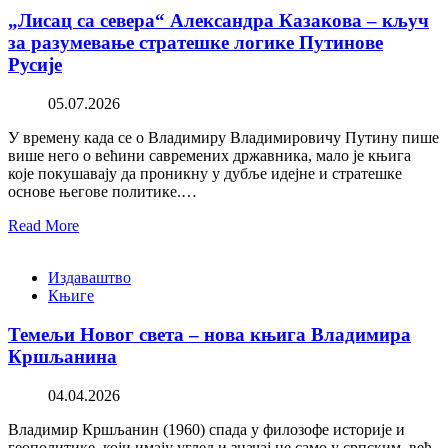
„Лисац са севера“ Александра Казакова – кључ
за разумевање стратешке логике Путинове
Русије
05.07.2026
У времену када се о Владимиру Владимировичу Путину пише
више него о већини савремених државника, мало је књига
које покушавају да проникну у дубље идејне и стратешке
основе његове политике.…
Read More
Издаваштво
Књиге
Темељи Новог света – нова књига Владимира
Кршљанина
04.04.2026
Владимир Кршљанин (1960) спада у филозофе историје и
геополитике, који имају углед и значај не само у српским, већ