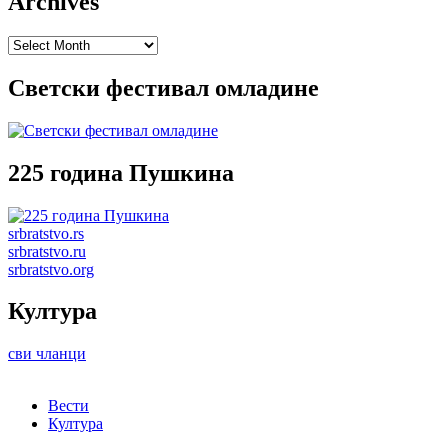
Archives
Archives
Светски фестивал омладине
225 година Пушкина
srbratstvo.rs
srbratstvo.ru
srbratstvo.org
Култура
сви чланци
Вести
Култура