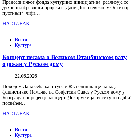
Председничког фонда културних иницијатива, реализује се
духовно-образовни пројекат „Дани Достојевског у Оптиној
пустињи“, чији…
НАСТАВАК
Вести
Култура
Концерт песама о Великом Отаџбинском рату
одржан у Руском дому
22.06.2026
Поводом Дана сећања и туге и 85. годишњице напада
фашистичке Немачке на Совјетски Савез у Руском дому у
Београду приређен је концерт „Чекај ме и ја ћу сигурно доћи“
посвећен…
НАСТАВАК
Вести
Култура