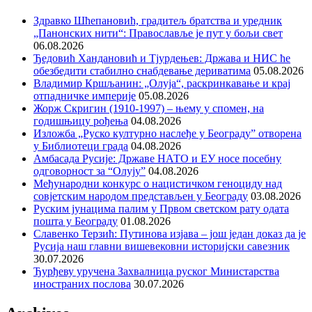
Здравко Шћепановић, градитељ братства и уредник
„Панонских нити“: Православље је пут у бољи свет
06.08.2026
Ђедовић Хандановић и Тјурдењев: Држава и НИС ће
обезбедити стабилно снабдевање дериватима
05.08.2026
Владимир Кршљанин: „Олуја“, раскринкавање и крај
отпадничке империје
05.08.2026
Жорж Скригин (1910-1997) – њему у спомен, на
годишњицу рођења
04.08.2026
Изложба „Руско културно наслеђе у Београду” отворена
у Библиотеци града
04.08.2026
Амбасада Русије: Државе НАТО и ЕУ носе посебну
одговорност за “Олују”
04.08.2026
Међународни конкурс о нацистичком геноциду над
совјетским народом представљен у Београду
03.08.2026
Руским јунацима палим у Првом светском рату одата
пошта у Београду
01.08.2026
Славенко Терзић: Путинова изјава – још један доказ да је
Русија наш главни вишевековни историјски савезник
30.07.2026
Ђурђеву уручена Захвалница руског Министарства
иностраних послова
30.07.2026