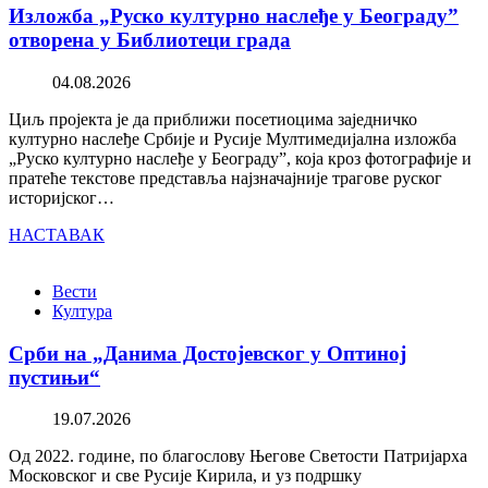
Изложба „Руско културно наслеђе у Београду”
отворена у Библиотеци града
04.08.2026
Циљ пројекта је да приближи посетиоцима заједничко
културно наслеђе Србије и Русије Мултимедијална изложба
„Руско културно наслеђе у Београду”, која кроз фотографије и
пратеће текстове представља најзначајније трагове руског
историјског…
НАСТАВАК
Вести
Култура
Срби на „Данима Достојевског у Оптиној
пустињи“
19.07.2026
Од 2022. године, по благослову Његове Светости Патријарха
Московског и све Русије Кирила, и уз подршку