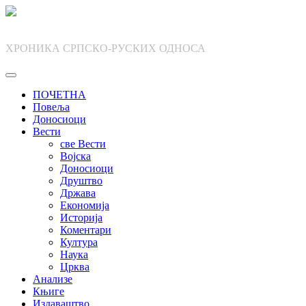
Skip
to
content
ХРОНИКА СРПСКО-РУСКИХ ОДНОСА
ПОЧЕТНА
Повеља
Доносиоци
Вести
све Вести
Војска
Доносиоци
Друштво
Држава
Економија
Историја
Коментари
Култура
Наука
Црква
Анализе
Књиге
Издаваштво