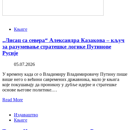
Књиге
„Лисац са севера“ Александра Казакова – кључ
за разумевање стратешке логике Путинове
Русије
05.07.2026
У времену када се о Владимиру Владимировичу Путину пише
више него о већини савремених државника, мало је књига
које покушавају да проникну у дубље идејне и стратешке
основе његове политике.…
Read More
Издаваштво
Књиге