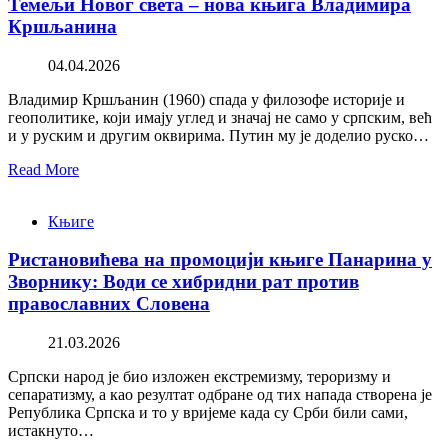
Темељи Новог света – нова књига Владимира
Кршљанина
04.04.2026
Владимир Кршљанин (1960) спада у филозофе историје и
геополитике, који имају углед и значај не само у српским, већ
и у руским и другим оквирима. Путин му је доделио руско…
Read More
Књиге
Ристановићева на промоцији књиге Панарина у
Зворнику: Води се хибридни рат против
православних Словена
21.03.2026
Српски народ је био изложен екстремизму, тероризму и
сепаратизму, а као резултат одбране од тих напада створена је
Република Српска и то у вријеме када су Срби били сами,
истакнуто…