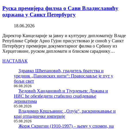
Руска премијера филма о Сави Владиславићу
одржана у Санкт Петербургу
18.06.2026
Директор Канцеларије за јавну и културну дипломатију Владе
Републике Србије Арно Гујон присуствовао је синоћ у Санкт
Петербургу премијери документарног филма о Србину из
Херцеговине, руском дипломати и блиском сараднику…
НАСТАВАК
Здравко Шћепановић, градитељ братства и
уредник „Панонских нити“: Православље је пут у
бољи свет
06.08.2026
Ђедовић Хандановић и Тјурдењев: Држава и
НИС ће обезбедити стабилно снабдевање
дериватима
05.08.2026
Владимир Кршљанин: „Олуја“, раскринкавање и
крај отпадничке империје
05.08.2026
Жорж Скригин (1910-1997) – њему у спомен, на