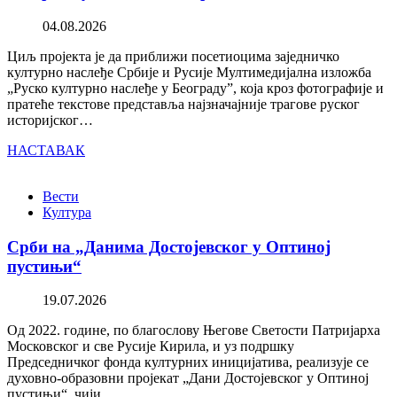
04.08.2026
Циљ пројекта је да приближи посетиоцима заједничко
културно наслеђе Србије и Русије Мултимедијална изложба
„Руско културно наслеђе у Београду”, која кроз фотографије и
пратеће текстове представља најзначајније трагове руског
историјског…
НАСТАВАК
Вести
Култура
Срби на „Данима Достојевског у Оптиној
пустињи“
19.07.2026
Од 2022. године, по благослову Његове Светости Патријарха
Московског и све Русије Кирила, и уз подршку
Председничког фонда културних иницијатива, реализује се
духовно-образовни пројекат „Дани Достојевског у Оптиној
пустињи“, чији…