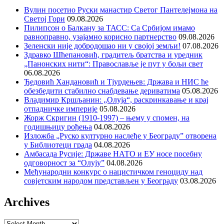
Вулин посетио Руски манастир Светог Пантелејмона на
Светој Гори
09.08.2026
Пилипсон о Балкану за ТАСС: Са Србијом имамо
равноправно, узајамно корисно партнерство
09.08.2026
Зеленски није добродошао ни у својој земљи!
07.08.2026
Здравко Шћепановић, градитељ братства и уредник
„Панонских нити“: Православље је пут у бољи свет
06.08.2026
Ђедовић Хандановић и Тјурдењев: Држава и НИС ће
обезбедити стабилно снабдевање дериватима
05.08.2026
Владимир Кршљанин: „Олуја“, раскринкавање и крај
отпадничке империје
05.08.2026
Жорж Скригин (1910-1997) – њему у спомен, на
годишњицу рођења
04.08.2026
Изложба „Руско културно наслеђе у Београду” отворена
у Библиотеци града
04.08.2026
Амбасада Русије: Државе НАТО и ЕУ носе посебну
одговорност за “Олују”
04.08.2026
Међународни конкурс о нацистичком геноциду над
совјетским народом представљен у Београду
03.08.2026
Archives
Archives