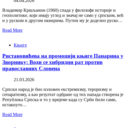
04.04.2026
Владимир Кршљанин (1960) спада у филозофе историје и
геополитике, који имају углед и значај не само у српским, већ
и у руским и другим оквирима. Путин му је доделио руско…
Read More
Књиге
Ристановићева на промоцији књиге Панарина у
Зворнику: Води се хибридни рат против
православних Словена
21.03.2026
Српски народ је био изложен екстремизму, тероризму и
сепаратизму, а као резултат одбране од тих напада створена је
Република Српска и то у вријеме када су Срби били сами,
истакнуто…
Read More