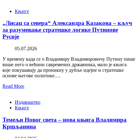
Књиге
„Лисац са севера“ Александра Казакова – кључ
за разумевање стратешке логике Путинове
Русије
05.07.2026
У времену када се о Владимиру Владимировичу Путину пише
више него о већини савремених државника, мало је књига
које покушавају да проникну у дубље идејне и стратешке
основе његове политике.…
Read More
Издаваштво
Књиге
Темељи Новог света – нова књига Владимира
Кршљанина