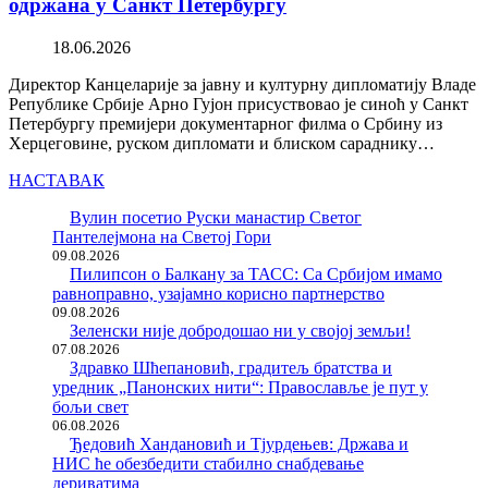
одржана у Санкт Петербургу
18.06.2026
Директор Канцеларије за јавну и културну дипломатију Владе
Републике Србије Арно Гујон присуствовао је синоћ у Санкт
Петербургу премијери документарног филма о Србину из
Херцеговине, руском дипломати и блиском сараднику…
НАСТАВАК
Вулин посетио Руски манастир Светог
Пантелејмона на Светој Гори
09.08.2026
Пилипсон о Балкану за ТАСС: Са Србијом имамо
равноправно, узајамно корисно партнерство
09.08.2026
Зеленски није добродошао ни у својој земљи!
07.08.2026
Здравко Шћепановић, градитељ братства и
уредник „Панонских нити“: Православље је пут у
бољи свет
06.08.2026
Ђедовић Хандановић и Тјурдењев: Држава и
НИС ће обезбедити стабилно снабдевање
дериватима