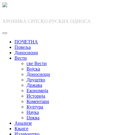
Skip
to
content
ХРОНИКА СРПСКО-РУСКИХ ОДНОСА
ПОЧЕТНА
Повеља
Доносиоци
Вести
све Вести
Војска
Доносиоци
Друштво
Држава
Економија
Историја
Коментари
Култура
Наука
Црква
Анализе
Књиге
Издаваштво