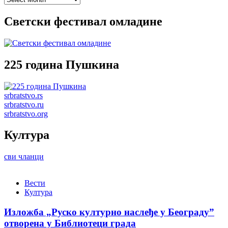
Светски фестивал омладине
225 година Пушкина
srbratstvo.rs
srbratstvo.ru
srbratstvo.org
Култура
сви чланци
Вести
Култура
Изложба „Руско културно наслеђе у Београду”
отворена у Библиотеци града