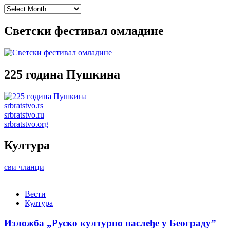
Archives
Светски фестивал омладине
225 година Пушкина
srbratstvo.rs
srbratstvo.ru
srbratstvo.org
Култура
сви чланци
Вести
Култура
Изложба „Руско културно наслеђе у Београду”