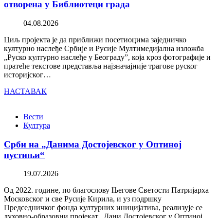
отворена у Библиотеци града
04.08.2026
Циљ пројекта је да приближи посетиоцима заједничко
културно наслеђе Србије и Русије Мултимедијална изложба
„Руско културно наслеђе у Београду”, која кроз фотографије и
пратеће текстове представља најзначајније трагове руског
историјског…
НАСТАВАК
Вести
Култура
Срби на „Данима Достојевског у Оптиној
пустињи“
19.07.2026
Од 2022. године, по благослову Његове Светости Патријарха
Московског и све Русије Кирила, и уз подршку
Председничког фонда културних иницијатива, реализује се
духовно-образовни пројекат „Дани Достојевског у Оптиној