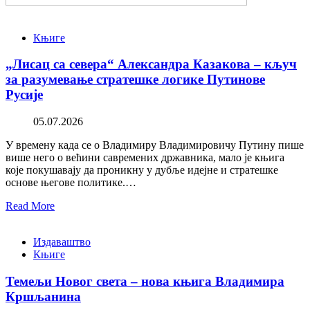
Књиге
„Лисац са севера“ Александра Казакова – кључ
за разумевање стратешке логике Путинове
Русије
05.07.2026
У времену када се о Владимиру Владимировичу Путину пише
више него о већини савремених државника, мало је књига
које покушавају да проникну у дубље идејне и стратешке
основе његове политике.…
Read More
Издаваштво
Књиге
Темељи Новог света – нова књига Владимира
Кршљанина