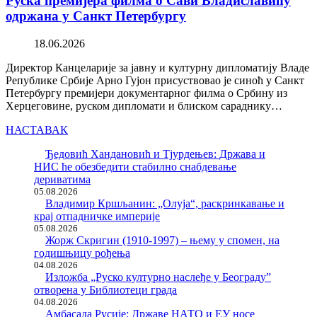
Руска премијера филма о Сави Владиславићу
одржана у Санкт Петербургу
18.06.2026
Директор Канцеларије за јавну и културну дипломатију Владе
Републике Србије Арно Гујон присуствовао је синоћ у Санкт
Петербургу премијери документарног филма о Србину из
Херцеговине, руском дипломати и блиском сараднику…
НАСТАВАК
Ђедовић Хандановић и Тјурдењев: Држава и
НИС ће обезбедити стабилно снабдевање
дериватима
05.08.2026
Владимир Кршљанин: „Олуја“, раскринкавање и
крај отпадничке империје
05.08.2026
Жорж Скригин (1910-1997) – њему у спомен, на
годишњицу рођења
04.08.2026
Изложба „Руско културно наслеђе у Београду”
отворена у Библиотеци града
04.08.2026
Амбасада Русије: Државе НАТО и ЕУ носе