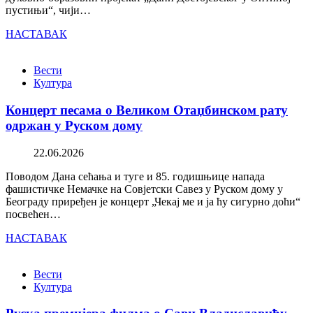
пустињи“, чији…
НАСТАВАК
Вести
Култура
Концерт песама о Великом Отаџбинском рату
одржан у Руском дому
22.06.2026
Поводом Дана сећања и туге и 85. годишњице напада
фашистичке Немачке на Совјетски Савез у Руском дому у
Београду приређен је концерт „Чекај ме и ја ћу сигурно доћи“
посвећен…
НАСТАВАК
Вести
Култура