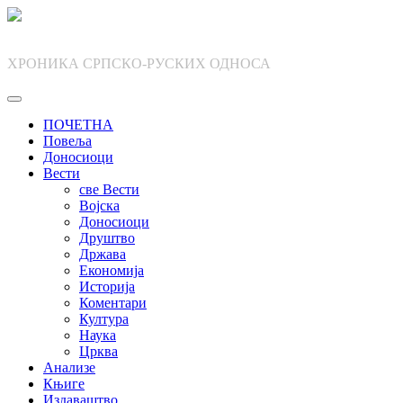
Skip
to
content
ХРОНИКА СРПСКО-РУСКИХ ОДНОСА
ПОЧЕТНА
Повеља
Доносиоци
Вести
све Вести
Војска
Доносиоци
Друштво
Држава
Економија
Историја
Коментари
Култура
Наука
Црква
Анализе
Књиге
Издаваштво