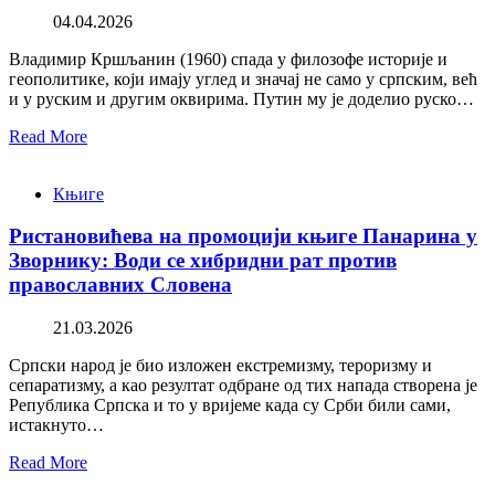
04.04.2026
Владимир Кршљанин (1960) спада у филозофе историје и
геополитике, који имају углед и значај не само у српским, већ
и у руским и другим оквирима. Путин му је доделио руско…
Read More
Књиге
Ристановићева на промоцији књиге Панарина у
Зворнику: Води се хибридни рат против
православних Словена
21.03.2026
Српски народ је био изложен екстремизму, тероризму и
сепаратизму, а као резултат одбране од тих напада створена је
Република Српска и то у вријеме када су Срби били сами,
истакнуто…
Read More