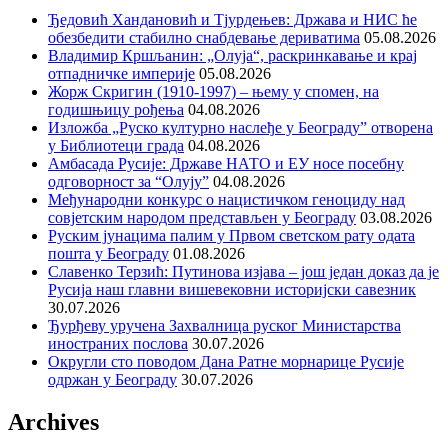
Ђедовић Хандановић и Тјурдењев: Држава и НИС ће
обезбедити стабилно снабдевање дериватима
05.08.2026
Владимир Кршљанин: „Олуја“, раскринкавање и крај
отпадничке империје
05.08.2026
Жорж Скригин (1910-1997) – њему у спомен, на
годишњицу рођења
04.08.2026
Изложба „Руско културно наслеђе у Београду” отворена
у Библиотеци града
04.08.2026
Амбасада Русије: Државе НАТО и ЕУ носе посебну
одговорност за “Олују”
04.08.2026
Међународни конкурс о нацистичком геноциду над
совјетским народом представљен у Београду
03.08.2026
Руским јунацима палим у Првом светском рату одата
пошта у Београду
01.08.2026
Славенко Терзић: Путинова изјава – још један доказ да је
Русија наш главни вишевековни историјски савезник
30.07.2026
Ђурђеву уручена Захвалница руског Министарства
иностраних послова
30.07.2026
Округли сто поводом Дана Ратне морнарице Русије
одржан у Београду
30.07.2026
Archives