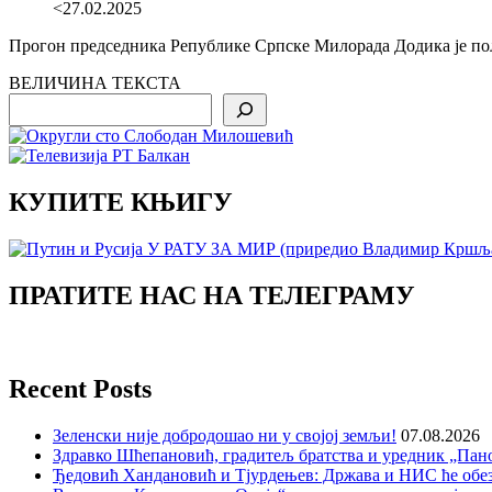
<27.02.2025
Прогон председника Републике Српске Милорада Додика је пол
ВЕЛИЧИНА ТЕКСТА
Search
КУПИТЕ КЊИГУ
ПРАТИТЕ НАС НА ТЕЛЕГРАМУ
Recent Posts
Зеленски није добродошао ни у својој земљи!
07.08.2026
Здравко Шћепановић, градитељ братства и уредник „Пано
Ђедовић Хандановић и Тјурдењев: Држава и НИС ће обе