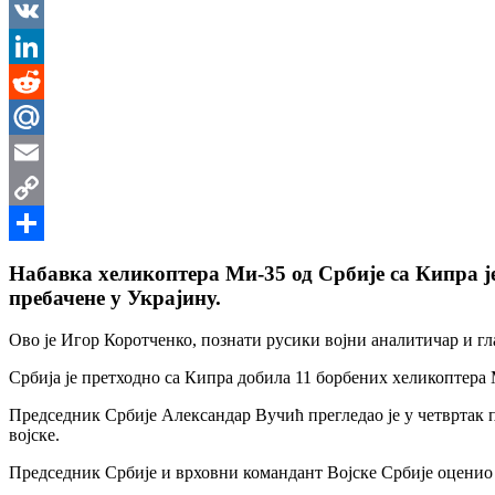
Messenger
VK
LinkedIn
Reddit
Mail.Ru
Email
Copy
Link
Share
Набавка хеликоптера Ми-35 од Србије са Кипра је
пребачене у Украјину.
Ово је Игор Коротченко, познати русики војни аналитичар и г
Србија је претходно са Кипра добила 11 борбених хеликоптера 
Председник Србије Александар Вучић прегледао је у четвртак 
војске.
Председник Србије и врховни командант Војске Србије оценио 