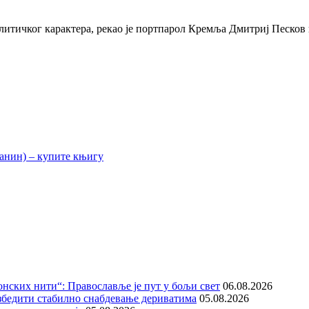
итичког карактера, рекао је портпарол Кремља Дмитриј Песков 
нских нити“: Православље је пут у бољи свет
06.08.2026
збедити стабилно снабдевање дериватима
05.08.2026