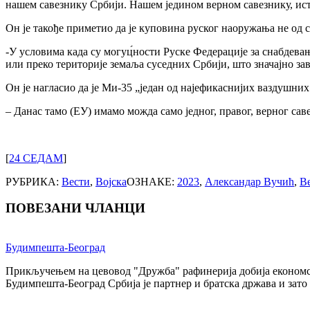
нашем савезнику Србији. Нашем једином верном савезнику, ист
Он је такође приметио да је куповина руског наоружања не од с
-У условима када су могуц́ности Руске Федерације за снабдева
или преко територије земаља суседних Србији, што значајно за
Он је нагласио да је Ми-35 „један од најефикаснијих ваздушни
– Данас тамо (ЕУ) имамо можда само једног, правог, верног сав
[
24 СЕДАМ
]
РУБРИКА:
Вести
,
Војска
ОЗНАКЕ:
2023
,
Александар Вучић
,
В
ПОВЕЗАНИ ЧЛАНЦИ
Post
Будимпешта-Београд
navigation
Прикључењем на цевовод "Дружба" рафинерија добија економску
Будимпешта-Београд Србија је партнер и братска држава и зат