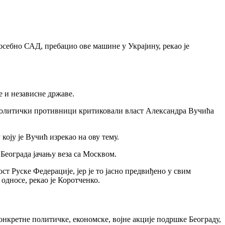
осебно САД, пребацио ове машине у Украјину, рекао је
е и независне државе.
су политички противници критиковали власт Александра Вучића
оју је Вучић изрекао на ову тему.
 Београда јачању веза са Москвом.
ст Руске Федерације, јер је то јасно предвиђено у свим
односе, рекао је Коротченко.
нкретне политичке, економске, војне акције подршке Београду,