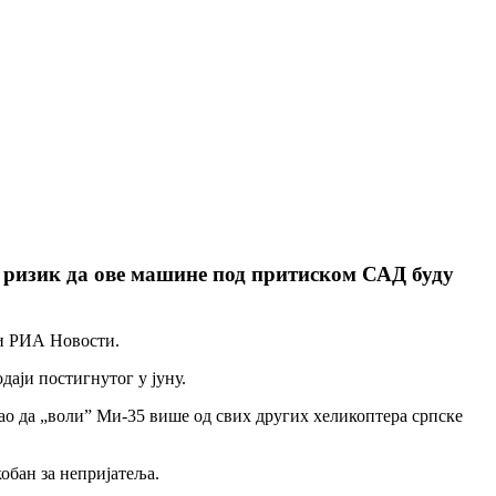
ао ризик да ове машине под притиском САД буду
 и РИА Новости.
аји постигнутог у јуну.
ао да „воли” Ми-35 више од свих других хеликоптера српске
кобан за непријатеља.