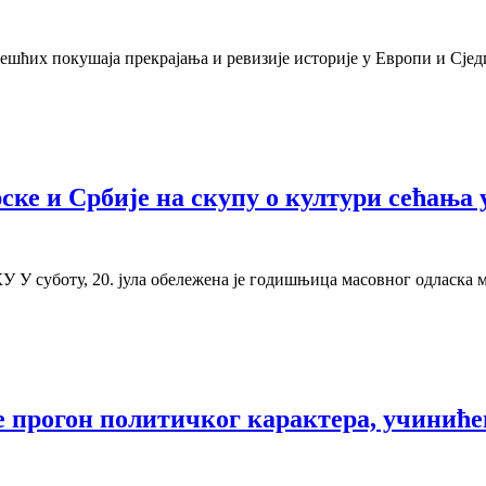
 чешћих покушаја прекрајања и ревизије историје у Европи и Сј
ске и Србије на скупу о култури сећања
у, 20. јула обележена је годишњица масовног одласка меш
е прогон политичког карактера, учиниће