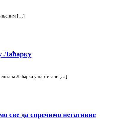
едињеним […]
 у Лаћарку
тана Лаћарка у партизане […]
мо све да спречимо негативне