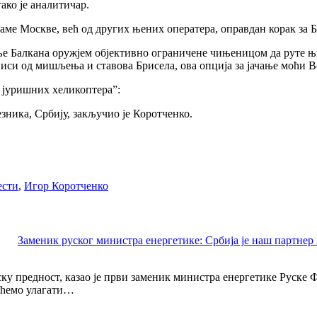
ако је аналитичар.
аме Москве, већ од других њених оператера, оправдан корак за Б
ње Балкана оружјем објективно ограничене чињеницом да руте њи
виси од мишљења и ставова Брисела, ова опција за јачање моћи Во
х јуришних хеликоптера”:
езника, Србију, закључио је Коротченко.
ести
,
Игор Коротченко
Заменик руског министра енергетике: Србија је наш партнер и
 предност, казао је први заменик министра енергетике Руске Фе
о ћемо улагати…