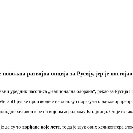
 повољна развојна опција за Русију, јер је постој
лавни уредник часописа „Национална одбрана“, рекао за Русија1
Ми-35П руске производње на основу споразума о њиховој препрод
поподне хеликоптере на војном аеродрому Батајница. Он је истак
је да су то
тврђаве које лете
, те да је звук ових хеликоптера зло