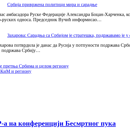
Србија привржена политици мира и сарадње
ас амбасадора Руске Федерације Александра Боцан-Харченка, ко
ско-руских односа. Председник Вучић информисао…
Захарова: Сарадња са Србијом је стратешка, подржавамо је у
рова потврдила је данас да Русија у потпуности подржава Србиј
ја подржава Србију…
е претња Србима и целом региону
о КиМ и региону
-а на конференцији Бесмртног пука