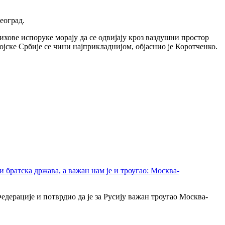
еоград.
хове испоруке морају да се одвијају кроз ваздушни простор
јске Србије се чини најприкладнијом, објаснио је Коротченко.
 братска држава, а важан нам је и троугао: Москва-
дерације и потврдио да је за Русију важан троугао Москва-