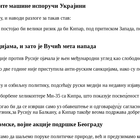
јите машине испоручи Украјини
у, и наводи разлоге за такав став:
 постојао би велики ризик да би Кипар, под притиском Запада, п
ијама, и зато је Вучић мета напада
ције против Русије ојачала је њен међународни углед као слободн
коро две године није приступила анти-руским санкцијама, иако 
и озбиљну политику, подсећају руски медији на недавну изјаву к
а борбене хеликоптере Ми-35 са Кипра, што показује посвец́еност
гао би да се изврши само уз обавештење и одговарајуц́у сагласно
ник,за Русију на Балкану, а Кипар такође веома подржава добре 
омске, војне акције подршке Београду
 само да шаљемо поруке политичке природе, већ и предузимамо ко