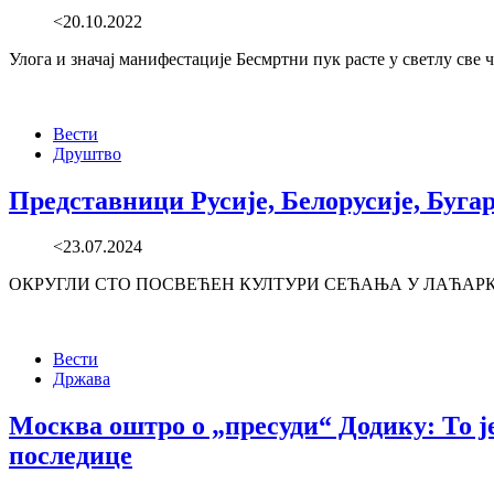
<20.10.2022
Улога и значај манифестације Бесмртни пук расте у светлу све
Вести
Друштво
Представници Русије, Белорусије, Бугар
<23.07.2024
ОКРУГЛИ СТО ПОСВЕЋЕН КУЛТУРИ СЕЋАЊА У ЛАЋАРКУ У субот
Вести
Држава
Москва оштро о „пресуди“ Додику: То ј
последице