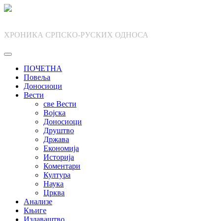
Skip
to
content
ХРОНИКА СРПСКО-РУСКИХ ОДНОСА
ПОЧЕТНА
Повеља
Доносиоци
Вести
све Вести
Војска
Доносиоци
Друштво
Држава
Економија
Историја
Коментари
Култура
Наука
Црква
Анализе
Књиге
Издаваштво