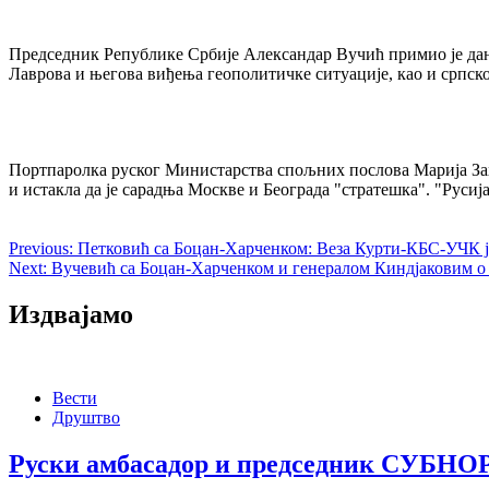
Председник Републике Србије Александар Вучић примио је дан
Лаврова и његова виђења геополитичке ситуације, као и срп
Портпаролка руског Министарства спољних послова Марија Заха
и истакла да је сарадња Москве и Београда "стратешка". "Руси
Previous:
Петковић са Боцан-Харченком: Веза Курти-КБС-УЧК ј
Next:
Вучевић са Боцан-Харченком и генералом Киндјаковим 
Издвајамо
Вести
Друштво
Руски амбасадор и председник СУБНОР