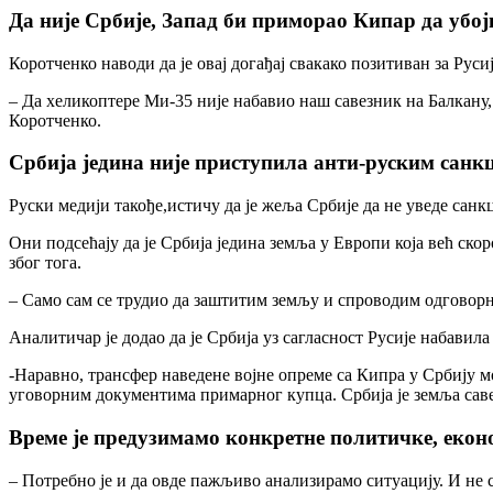
Да није Србије, Запад би приморао Кипар да убо
Коротченко наводи да је овај догађај свакако позитиван за Русиј
– Да хеликоптере Ми-35 није набавио наш савезник на Балкану,
Коротченко.
Србија једина није приступила анти-руским санкц
Руски медији такође,истичу да је жеља Србије да не уведе санк
Они подсећају да је Србија једина земља у Европи која већ с
због тога.
– Само сам се трудио да заштитим земљу и спроводим одговорну 
Аналитичар је додао да је Србија уз сагласност Русије набавил
-Наравно, трансфер наведене војне опреме са Кипра у Србију мо
уговорним документима примарног купца. Србија је земља савез
Време је предузимамо конкретне политичке, екон
– Потребно је и да овде пажљиво анализирамо ситуацију. И не