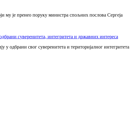
ји му је пренео поруку министра спољних послова Сергеја
 одбрани суверенитета, интегритета и државних интереса
у у одбрани свог суверенитета и територијалног интегритета