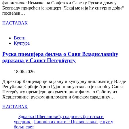
фашистичке Немачке на Совјетски Савез у Руском дому у
Београду приређен је концерт „Чекај ме и ја ћу сигурно доћи“
посвећен…
НАСТАВАК
Вести
Култура
Руска премијера филма о Сави Владиславићу
одржана у Санкт Петербургу
18.06.2026
Директор Канцеларије за јавну и културну дипломатију Владе
Републике Србије Арно Гујон присуствовао је синоћ у Санкт
Петербургу премијери документарног филма о Србину из
Херцеговине, руском дипломати и блиском сараднику…
НАСТАВАК
Здравко Шћепановић, градитељ братства и
уредник „Панонских нити“: Православље је пут у
бољи свет