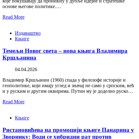
које покушавају да проникну у дубље идејне и стратешке
основе његове политике.…
Read More
Издаваштво
Књиге
Темељи Новог света – нова књига Владимира
Кршљанина
04.04.2026
Владимир Кршљанин (1960) спада у филозофе историје и
геополитике, који имају углед и значај не само у српским, већ
и у руским и другим оквирима. Путин му је доделио руско…
Read More
Књиге
Ристановићева на промоцији књиге Панарина у
Зворнику: Води се хибридни рат против