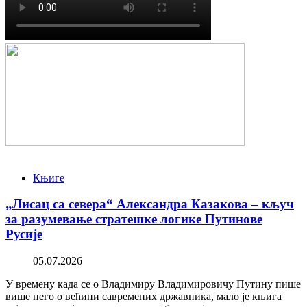
Књиге
„Лисац са севера“ Александра Казакова – кључ
за разумевање стратешке логике Путинове
Русије
05.07.2026
У времену када се о Владимиру Владимировичу Путину пише
више него о већини савремених државника, мало је књига