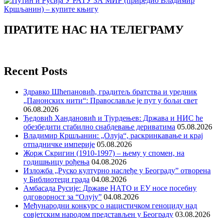
ПРАТИТЕ НАС НА ТЕЛЕГРАМУ
Recent Posts
Здравко Шћепановић, градитељ братства и уредник
„Панонских нити“: Православље је пут у бољи свет
06.08.2026
Ђедовић Хандановић и Тјурдењев: Држава и НИС ће
обезбедити стабилно снабдевање дериватима
05.08.2026
Владимир Кршљанин: „Олуја“, раскринкавање и крај
отпадничке империје
05.08.2026
Жорж Скригин (1910-1997) – њему у спомен, на
годишњицу рођења
04.08.2026
Изложба „Руско културно наслеђе у Београду” отворена
у Библиотеци града
04.08.2026
Амбасада Русије: Државе НАТО и ЕУ носе посебну
одговорност за “Олују”
04.08.2026
Међународни конкурс о нацистичком геноциду над
совјетским народом представљен у Београду
03.08.2026