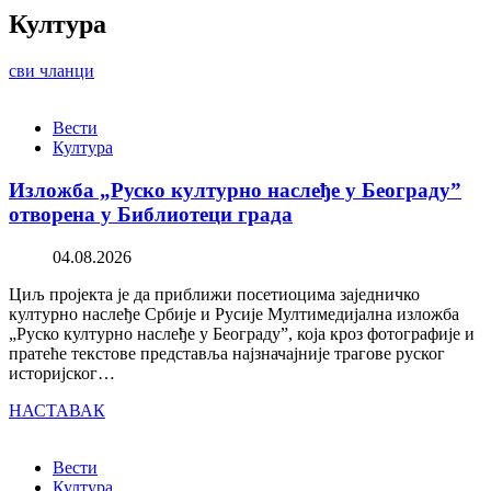
Култура
сви чланци
Вести
Култура
Изложба „Руско културно наслеђе у Београду”
отворена у Библиотеци града
04.08.2026
Циљ пројекта је да приближи посетиоцима заједничко
културно наслеђе Србије и Русије Мултимедијална изложба
„Руско културно наслеђе у Београду”, која кроз фотографије и
пратеће текстове представља најзначајније трагове руског
историјског…
НАСТАВАК
Вести
Култура