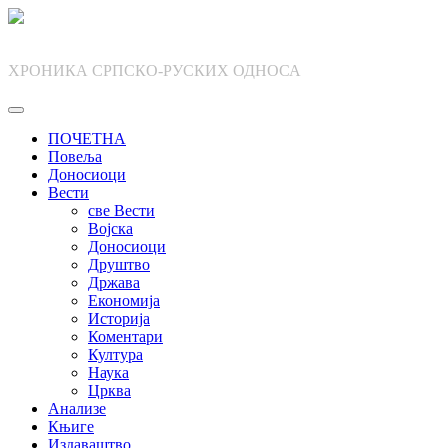
Skip
to
content
ХРОНИКА СРПСКО-РУСКИХ ОДНОСА
ПОЧЕТНА
Повеља
Доносиоци
Вести
све Вести
Војска
Доносиоци
Друштво
Држава
Економија
Историја
Коментари
Култура
Наука
Црква
Анализе
Књиге
Издаваштво