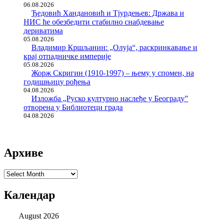
06.08.2026
Ђедовић Хандановић и Тјурдењев: Држава и
НИС ће обезбедити стабилно снабдевање
дериватима
05.08.2026
Владимир Кршљанин: „Олуја“, раскринкавање и
крај отпадничке империје
05.08.2026
Жорж Скригин (1910-1997) – њему у спомен, на
годишњицу рођења
04.08.2026
Изложба „Руско културно наслеђе у Београду”
отворена у Библиотеци града
04.08.2026
Архиве
Архиве
Календар
August 2026