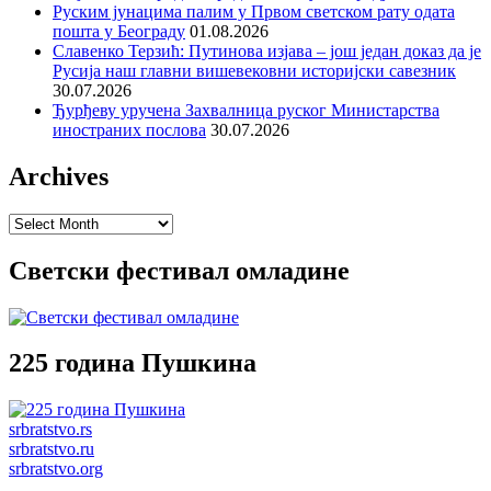
Руским јунацима палим у Првом светском рату одата
пошта у Београду
01.08.2026
Славенко Терзић: Путинова изјава – још један доказ да је
Русија наш главни вишевековни историјски савезник
30.07.2026
Ђурђеву уручена Захвалница руског Министарства
иностраних послова
30.07.2026
Archives
Archives
Светски фестивал омладине
225 година Пушкина
srbratstvo.rs
srbratstvo.ru
srbratstvo.org