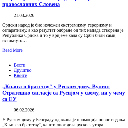
православних Словена
21.03.2026
Српски народ је био изложен екстремизму, тероризму и
сепаратизму, а као резултат одбране од тих напада створена је
Република Српска и то у вријеме када су Срби били сами,
истакнуто…
Read More
Вести
Друштво
Књиге
„Књига о братству“ у Руском дому. Вулин:
Стратешко сагласје са Русијом у свему, ни у чему
са ЕУ
06.02.2026
У Руском дому у Београду одржана је промоција новог издања
„Књиге о братству“, капиталног дела руског аутора