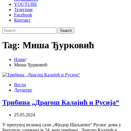
YOUTUBE
Телеграм
Facebook
Контакт
Search
for:
Tag:
Миша Ђурковић
Home
Миша Ђурковић
Вести
Друштво
Трибина „Драгош Калајић и Русија“
25.05.2024
У препуној великој сали „Фјодор Шаљапин“ Руског дома у
Београду, одржана је 24. маја трибина „Драгош Калајић и