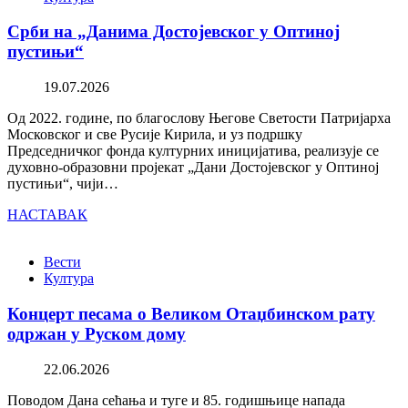
Срби на „Данима Достојевског у Оптиној
пустињи“
19.07.2026
Од 2022. године, по благослову Његове Светости Патријарха
Московског и све Русије Кирила, и уз подршку
Председничког фонда културних иницијатива, реализује се
духовно-образовни пројекат „Дани Достојевског у Оптиној
пустињи“, чији…
НАСТАВАК
Вести
Култура
Концерт песама о Великом Отаџбинском рату
одржан у Руском дому
22.06.2026
Поводом Дана сећања и туге и 85. годишњице напада