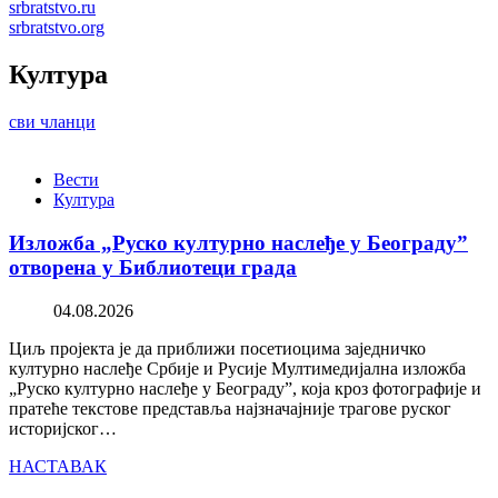
srbratstvo.ru
srbratstvo.org
Култура
сви чланци
Вести
Култура
Изложба „Руско културно наслеђе у Београду”
отворена у Библиотеци града
04.08.2026
Циљ пројекта је да приближи посетиоцима заједничко
културно наслеђе Србије и Русије Мултимедијална изложба
„Руско културно наслеђе у Београду”, која кроз фотографије и
пратеће текстове представља најзначајније трагове руског
историјског…
НАСТАВАК