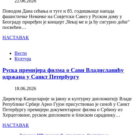
22.06.2026
Поводом Дана сећања и туге и 85. годишњице напада
фашистичке Немачке на Совјетски Савез у Руском дому у
Београду приређен је концерт „Чекај ме и ја ћу сигурно доћи“
посвећен…
НАСТАВАК
Вести
Култура
Руска премијера филма о Сави Владиславићу
одржана у Санкт Петербургу
18.06.2026
Директор Канцеларије за јавну и културну дипломатију Владе
Републике Србије Арно Гујон присуствовао је синоћ у Санкт
Петербургу премијери документарног филма о Србину из
Херцеговине, руском дипломати и блиском сараднику…
НАСТАВАК