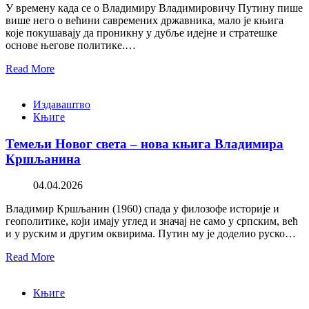
У времену када се о Владимиру Владимировичу Путину пише
више него о већини савремених државника, мало је књига
које покушавају да проникну у дубље идејне и стратешке
основе његове политике.…
Read More
Издаваштво
Књиге
Темељи Новог света – нова књига Владимира
Кршљанина
04.04.2026
Владимир Кршљанин (1960) спада у филозофе историје и
геополитике, који имају углед и значај не само у српским, већ
и у руским и другим оквирима. Путин му је доделио руско…
Read More
Књиге