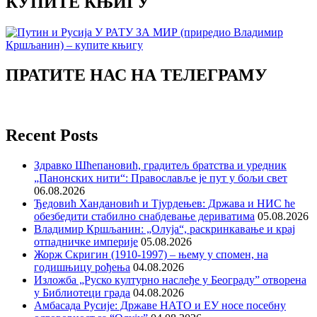
КУПИТЕ КЊИГУ
ПРАТИТЕ НАС НА ТЕЛЕГРАМУ
Recent Posts
Здравко Шћепановић, градитељ братства и уредник
„Панонских нити“: Православље је пут у бољи свет
06.08.2026
Ђедовић Хандановић и Тјурдењев: Држава и НИС ће
обезбедити стабилно снабдевање дериватима
05.08.2026
Владимир Кршљанин: „Олуја“, раскринкавање и крај
отпадничке империје
05.08.2026
Жорж Скригин (1910-1997) – њему у спомен, на
годишњицу рођења
04.08.2026
Изложба „Руско културно наслеђе у Београду” отворена
у Библиотеци града
04.08.2026
Амбасада Русије: Државе НАТО и ЕУ носе посебну