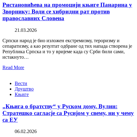
Ристановићева на промоцији књиге Панарина у
Зворнику: Води се хибридни рат против
православних Словена
21.03.2026
Српски народ је био изложен екстремизму, тероризму и
сепаратизму, а као резултат одбране од тих напада створена је
Република Српска и то у вријеме када су Срби били сами,
истакнуто…
Read More
Вести
Друштво
Књиге
„Књига о братству“ у Руском дому. Вулин:
Стратешко сагласје са Русијом у свему, ни у чему
са ЕУ
06.02.2026