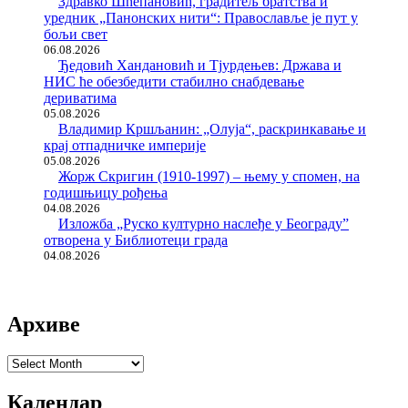
Здравко Шћепановић, градитељ братства и
уредник „Панонских нити“: Православље је пут у
бољи свет
06.08.2026
Ђедовић Хандановић и Тјурдењев: Држава и
НИС ће обезбедити стабилно снабдевање
дериватима
05.08.2026
Владимир Кршљанин: „Олуја“, раскринкавање и
крај отпадничке империје
05.08.2026
Жорж Скригин (1910-1997) – њему у спомен, на
годишњицу рођења
04.08.2026
Изложба „Руско културно наслеђе у Београду”
отворена у Библиотеци града
04.08.2026
Архиве
Архиве
Календар