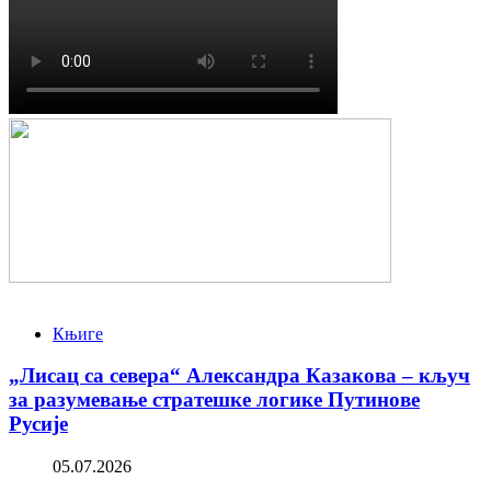
Књиге
„Лисац са севера“ Александра Казакова – кључ
за разумевање стратешке логике Путинове
Русије
05.07.2026