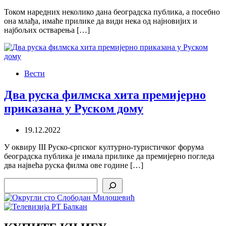
Током наредних неколико дана београдска публика, а посебно
она млађа, имаће прилике да види нека од најновијих и
најбољих остварења […]
Вести
Два руска филмска хита премијерно
приказана у Руском дому
19.12.2022
У оквиру III Руско-српског културно-туристичког форума
београдска публика је имала прилике да премијерно погледа
два највећа руска филма ове године […]
Search