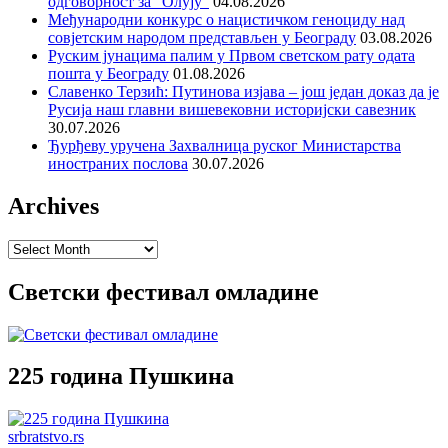
одговорност за “Олују”
04.08.2026
Међународни конкурс о нацистичком геноциду над
совјетским народом представљен у Београду
03.08.2026
Руским јунацима палим у Првом светском рату одата
пошта у Београду
01.08.2026
Славенко Терзић: Путинова изјава – још један доказ да је
Русија наш главни вишевековни историјски савезник
30.07.2026
Ђурђеву уручена Захвалница руског Министарства
иностраних послова
30.07.2026
Archives
Archives
Светски фестивал омладине
225 година Пушкина
srbratstvo.rs