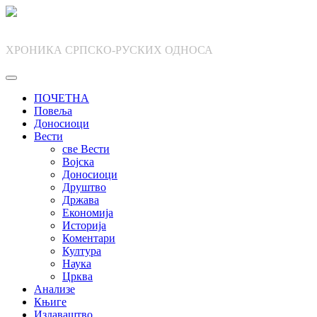
Skip
to
content
ХРОНИКА СРПСКО-РУСКИХ ОДНОСА
ПОЧЕТНА
Повеља
Доносиоци
Вести
све Вести
Војска
Доносиоци
Друштво
Држава
Економија
Историја
Коментари
Култура
Наука
Црква
Анализе
Књиге
Издаваштво