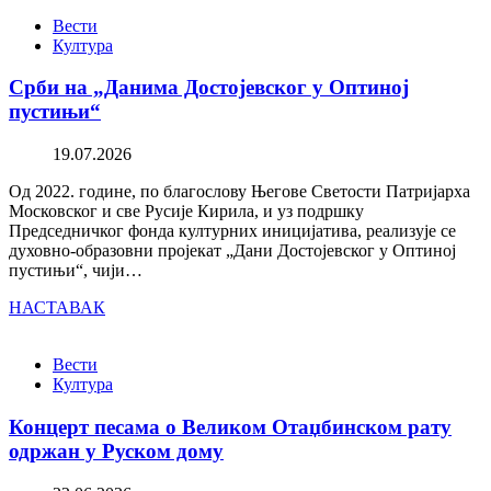
Вести
Култура
Срби на „Данима Достојевског у Оптиној
пустињи“
19.07.2026
Од 2022. године, по благослову Његове Светости Патријарха
Московског и све Русије Кирила, и уз подршку
Председничког фонда културних иницијатива, реализује се
духовно-образовни пројекат „Дани Достојевског у Оптиној
пустињи“, чији…
НАСТАВАК
Вести
Култура
Концерт песама о Великом Отаџбинском рату
одржан у Руском дому