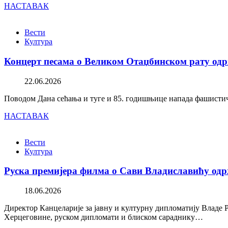
НАСТАВАК
Вести
Култура
Концерт песама о Великом Отаџбинском рату одр
22.06.2026
Поводом Дана сећања и туге и 85. годишњице напада фашистичк
НАСТАВАК
Вести
Култура
Руска премијера филма о Сави Владиславићу одр
18.06.2026
Директор Канцеларије за јавну и културну дипломатију Владе 
Херцеговине, руском дипломати и блиском сараднику…