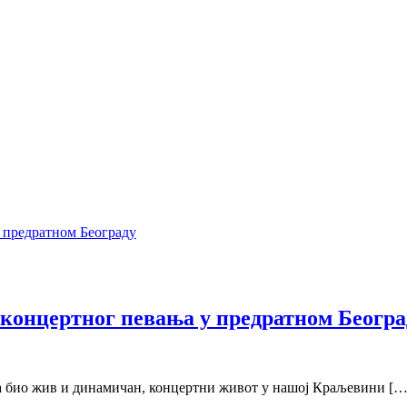
 концертног певања у предратном Београ
анка био жив и динамичан, концертни живот у нашој Краљевини […