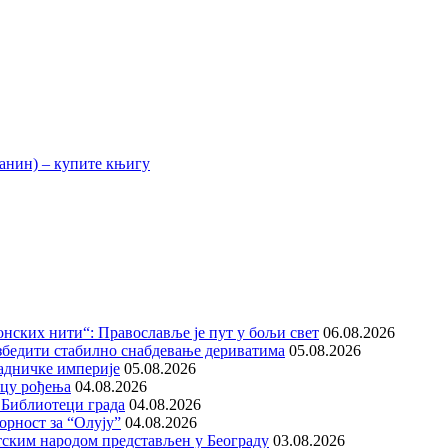
нских нити“: Православље је пут у бољи свет
06.08.2026
збедити стабилно снабдевање дериватима
05.08.2026
адничке империје
05.08.2026
ицу рођења
04.08.2026
 Библиотеци града
04.08.2026
орност за “Олују”
04.08.2026
тским народом представљен у Београду
03.08.2026