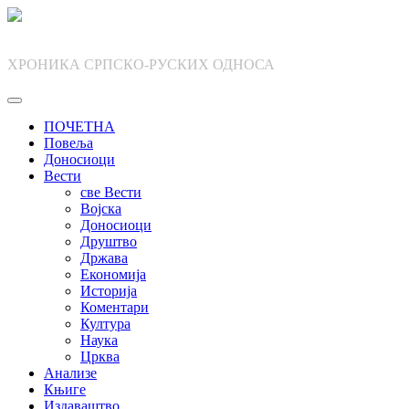
Skip
to
content
ХРОНИКА СРПСКО-РУСКИХ ОДНОСА
ПОЧЕТНА
Повеља
Доносиоци
Вести
све Вести
Војска
Доносиоци
Друштво
Држава
Економија
Историја
Коментари
Култура
Наука
Црква
Анализе
Књиге
Издаваштво