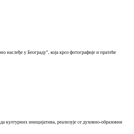
о наслеђе у Београду”, која кроз фотографије и пратеће
да културних иницијатива, реализује се духовно-образовни