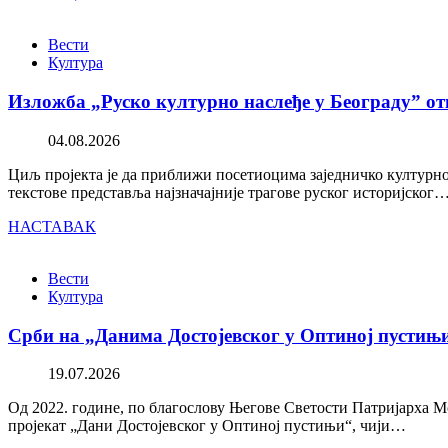
Вести
Култура
Изложба „Руско културно наслеђе у Београду” от
04.08.2026
Циљ пројекта је да приближи посетиоцима заједничко културно 
текстове представља најзначајније трагове руског историјског
НАСТАВАК
Вести
Култура
Срби на „Данима Достојевског у Оптиној пустињ
19.07.2026
Од 2022. године, по благослову Његове Светости Патријарха М
пројекат „Дани Достојевског у Оптиној пустињи“, чији…