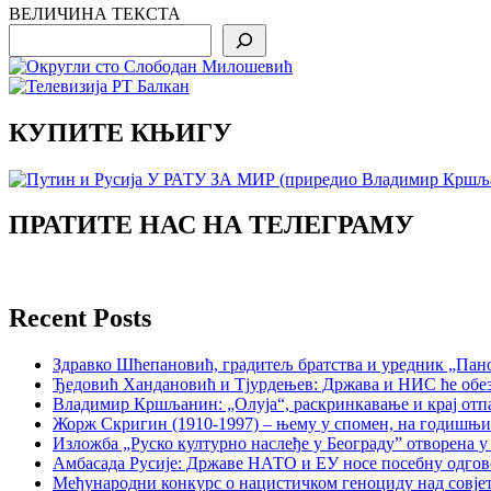
ВЕЛИЧИНА ТЕКСТА
Search
КУПИТЕ КЊИГУ
ПРАТИТЕ НАС НА ТЕЛЕГРАМУ
Recent Posts
Здравко Шћепановић, градитељ братства и уредник „Пано
Ђедовић Хандановић и Тјурдењев: Држава и НИС ће обе
Владимир Кршљанин: „Олуја“, раскринкавање и крај отп
Жорж Скригин (1910-1997) – њему у спомен, на годишњ
Изложба „Руско културно наслеђе у Београду” отворена у
Амбасада Русије: Државе НАТО и ЕУ носе посебну одгов
Међународни конкурс о нацистичком геноциду над совје