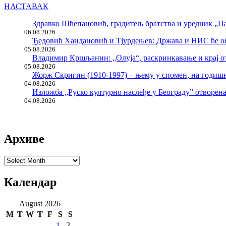
НАСТАВАК
Здравко Шћепановић, градитељ братства и уредник „Па
06.08.2026
Ђедовић Хандановић и Тјурдењев: Држава и НИС ће о
05.08.2026
Владимир Кршљанин: „Олуја“, раскринкавање и крај о
05.08.2026
Жорж Скригин (1910-1997) – њему у спомен, на годи
04.08.2026
Изложба „Руско културно наслеђе у Београду” отворен
04.08.2026
Архиве
Архиве
Календар
August 2026
M
T
W
T
F
S
S
1
2