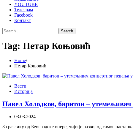
YOUTUBE
Телеграм
Facebook
Контакт
Search
for:
Tag:
Петар Коњовић
Home
Петар Коњовић
Вести
Историја
Павел Холодков, баритон – утемељивач
03.03.2024
За разлику од Београдске опере, чији је развој од самог наст