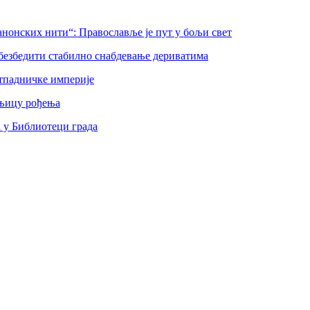
нонских нити“: Православље је пут у бољи свет
безбедити стабилно снабдевање дериватима
тпадничке империје
шњицу рођења
а у Библиотеци града