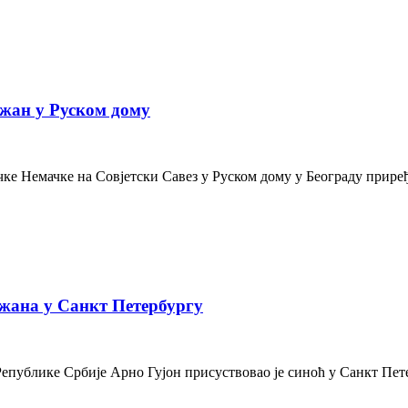
жан у Руском дому
е Немачке на Совјетски Савез у Руском дому у Београду приређе
жана у Санкт Петербургу
Републике Србије Арно Гујон присуствовао је синоћ у Санкт Пе