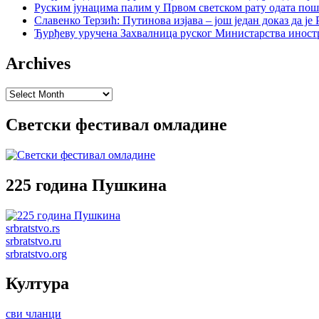
Руским јунацима палим у Првом светском рату одата пош
Славенко Терзић: Путинова изјава – још један доказ да ј
Ђурђеву уручена Захвалница руског Министарства иност
Archives
Archives
Светски фестивал омладине
225 година Пушкина
srbratstvo.rs
srbratstvo.ru
srbratstvo.org
Култура
сви чланци