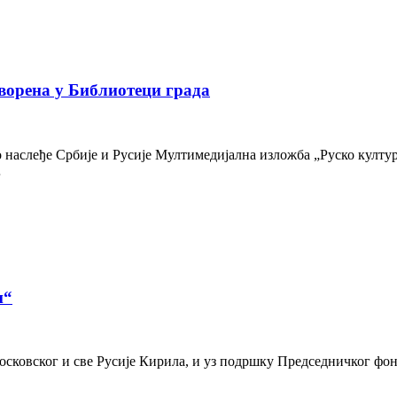
ворена у Библиотеци града
наслеђе Србије и Русије Мултимедијална изложба „Руско културн
…
и“
осковског и све Русије Кирила, и уз подршку Председничког фон