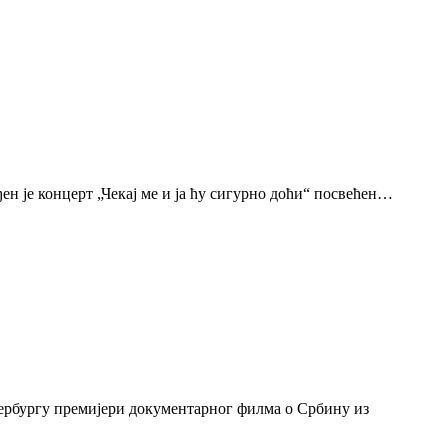
н је концерт „Чекај ме и ја ћу сигурно доћи“ посвећен…
тербургу премијери документарног филма о Србину из