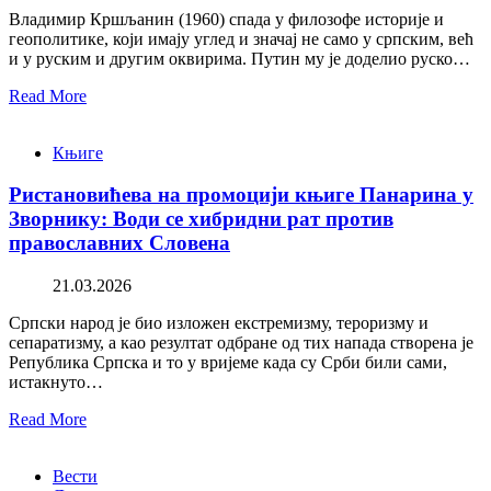
Владимир Кршљанин (1960) спада у филозофе историје и
геополитике, који имају углед и значај не само у српским, већ
и у руским и другим оквирима. Путин му је доделио руско…
Read More
Књиге
Ристановићева на промоцији књиге Панарина у
Зворнику: Води се хибридни рат против
православних Словена
21.03.2026
Српски народ је био изложен екстремизму, тероризму и
сепаратизму, а као резултат одбране од тих напада створена је
Република Српска и то у вријеме када су Срби били сами,
истакнуто…
Read More
Вести