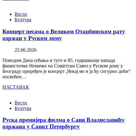
Вести
Култура
Концерт песама о Великом Отаџбинском рату
одржан у Руском дому
22.06.2026
Поводом Дана сећања и туге и 85. годишњице напада
фашистичке Немачке на Совјетски Савез у Руском дому у
Београду приређен је концерт „Чекај ме и ја ћу сигурно доћи“
посвећен…
НАСТАВАК
Вести
Култура
Руска премијера филма о Сави Владиславићу
одржана у Санкт Петербургу