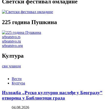
Светски фестивал омладине
225 година Пушкина
srbratstvo.rs
srbratstvo.ru
srbratstvo.org
Култура
сви чланци
Вести
Култура
Изложба „Руско културно наслеђе у Београду”
отворена у Библиотеци града
04.08.2026