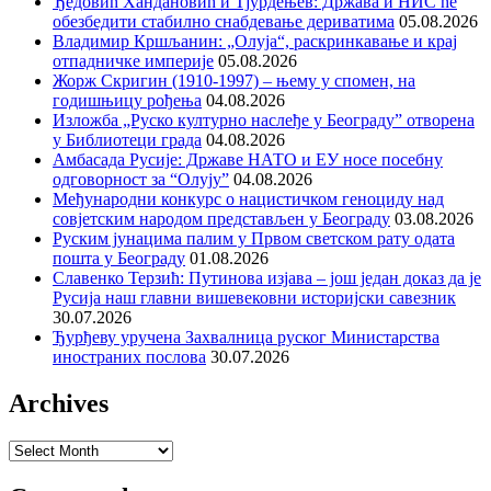
Ђедовић Хандановић и Тјурдењев: Држава и НИС ће
обезбедити стабилно снабдевање дериватима
05.08.2026
Владимир Кршљанин: „Олуја“, раскринкавање и крај
отпадничке империје
05.08.2026
Жорж Скригин (1910-1997) – њему у спомен, на
годишњицу рођења
04.08.2026
Изложба „Руско културно наслеђе у Београду” отворена
у Библиотеци града
04.08.2026
Амбасада Русије: Државе НАТО и ЕУ носе посебну
одговорност за “Олују”
04.08.2026
Међународни конкурс о нацистичком геноциду над
совјетским народом представљен у Београду
03.08.2026
Руским јунацима палим у Првом светском рату одата
пошта у Београду
01.08.2026
Славенко Терзић: Путинова изјава – још један доказ да је
Русија наш главни вишевековни историјски савезник
30.07.2026
Ђурђеву уручена Захвалница руског Министарства
иностраних послова
30.07.2026
Archives
Archives