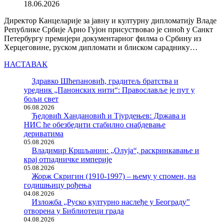
18.06.2026
Директор Канцеларије за јавну и културну дипломатију Владе
Републике Србије Арно Гујон присуствовао је синоћ у Санкт
Петербургу премијери документарног филма о Србину из
Херцеговине, руском дипломати и блиском сараднику…
НАСТАВАК
Здравко Шћепановић, градитељ братства и
уредник „Панонских нити“: Православље је пут у
бољи свет
06.08.2026
Ђедовић Хандановић и Тјурдењев: Држава и
НИС ће обезбедити стабилно снабдевање
дериватима
05.08.2026
Владимир Кршљанин: „Олуја“, раскринкавање и
крај отпадничке империје
05.08.2026
Жорж Скригин (1910-1997) – њему у спомен, на
годишњицу рођења
04.08.2026
Изложба „Руско културно наслеђе у Београду”
отворена у Библиотеци града
04.08.2026