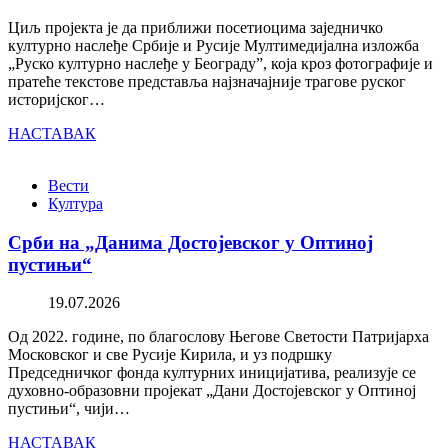
Циљ пројекта је да приближи посетиоцима заједничко
културно наслеђе Србије и Русије Мултимедијална изложба
„Руско културно наслеђе у Београду”, која кроз фотографије и
пратеће текстове представља најзначајније трагове руског
историјског…
НАСТАВАК
Вести
Култура
Срби на „Данима Достојевског у Оптиној
пустињи“
19.07.2026
Од 2022. године, по благослову Његове Светости Патријарха
Московског и све Русије Кирила, и уз подршку
Председничког фонда културних иницијатива, реализује се
духовно-образовни пројекат „Дани Достојевског у Оптиној
пустињи“, чији…
НАСТАВАК