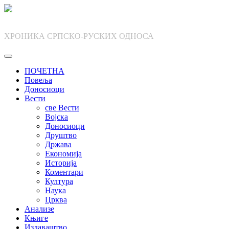
Skip
to
content
ХРОНИКА СРПСКО-РУСКИХ ОДНОСА
ПОЧЕТНА
Повеља
Доносиоци
Вести
све Вести
Војска
Доносиоци
Друштво
Држава
Економија
Историја
Коментари
Култура
Наука
Црква
Анализе
Књиге
Издаваштво