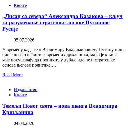
Књиге
„Лисац са севера“ Александра Казакова – кључ
за разумевање стратешке логике Путинове
Русије
05.07.2026
У времену када се о Владимиру Владимировичу Путину пише
више него о већини савремених државника, мало је књига
које покушавају да проникну у дубље идејне и стратешке
основе његове политике.…
Read More
Издаваштво
Књиге
Темељи Новог света – нова књига Владимира
Кршљанина
04.04.2026