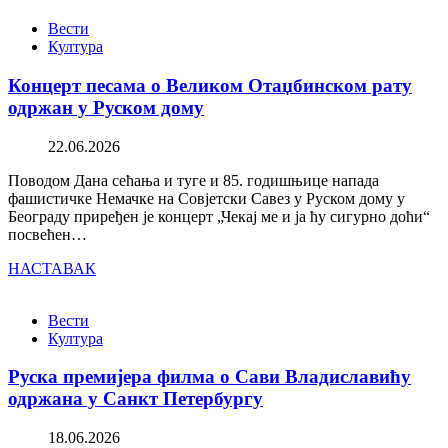
Вести
Култура
Концерт песама о Великом Отаџбинском рату
одржан у Руском дому
22.06.2026
Поводом Дана сећања и туге и 85. годишњице напада
фашистичке Немачке на Совјетски Савез у Руском дому у
Београду приређен је концерт „Чекај ме и ја ћу сигурно доћи“
посвећен…
НАСТАВАК
Вести
Култура
Руска премијера филма о Сави Владиславићу
одржана у Санкт Петербургу
18.06.2026