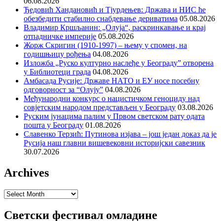
06.08.2026
Ђедовић Хандановић и Тјурдењев: Држава и НИС ће
обезбедити стабилно снабдевање дериватима
05.08.2026
Владимир Кршљанин: „Олуја“, раскринкавање и крај
отпадничке империје
05.08.2026
Жорж Скригин (1910-1997) – њему у спомен, на
годишњицу рођења
04.08.2026
Изложба „Руско културно наслеђе у Београду” отворена
у Библиотеци града
04.08.2026
Амбасада Русије: Државе НАТО и ЕУ носе посебну
одговорност за “Олују”
04.08.2026
Међународни конкурс о нацистичком геноциду над
совјетским народом представљен у Београду
03.08.2026
Руским јунацима палим у Првом светском рату одата
пошта у Београду
01.08.2026
Славенко Терзић: Путинова изјава – још један доказ да је
Русија наш главни вишевековни историјски савезник
30.07.2026
Archives
Archives
Светски фестивал омладине