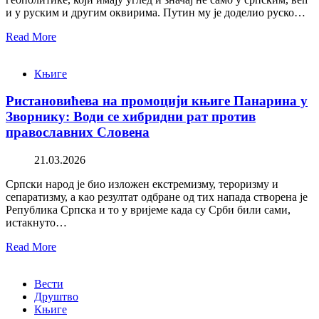
и у руским и другим оквирима. Путин му је доделио руско…
Read More
Књиге
Ристановићева на промоцији књиге Панарина у
Зворнику: Води се хибридни рат против
православних Словена
21.03.2026
Српски народ је био изложен екстремизму, тероризму и
сепаратизму, а као резултат одбране од тих напада створена је
Република Српска и то у вријеме када су Срби били сами,
истакнуто…
Read More
Вести
Друштво
Књиге