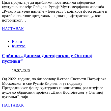
Циљ пројекта је да приближи посетиоцима заједничко
културно наслеђе Србије и Русије Мултимедијална изложба
„Руско културно наслеђе у Београду”, која кроз фотографије и
пратеће текстове представља најзначајније трагове руског
историјског…
НАСТАВАК
Вести
Култура
Срби на „Данима Достојевског у Оптиној
пустињи“
19.07.2026
Од 2022. године, по благослову Његове Светости Патријарха
Московског и све Русије Кирила, и уз подршку
Председничког фонда културних иницијатива, реализује се
духовно-образовни пројекат „Дани Достојевског у Оптиној
пустињи“, чији…
НАСТАВАК