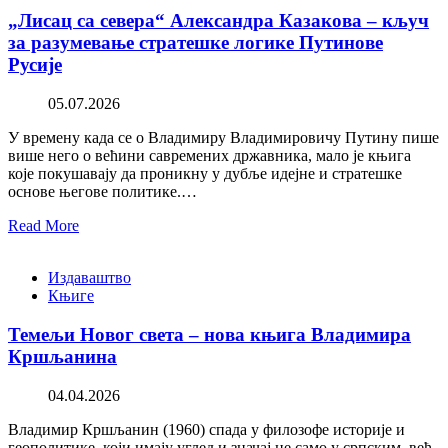
„Лисац са севера“ Александра Казакова – кључ
за разумевање стратешке логике Путинове
Русије
05.07.2026
У времену када се о Владимиру Владимировичу Путину пише
више него о већини савремених државника, мало је књига
које покушавају да проникну у дубље идејне и стратешке
основе његове политике.…
Read More
Издаваштво
Књиге
Темељи Новог света – нова књига Владимира
Кршљанина
04.04.2026
Владимир Кршљанин (1960) спада у филозофе историје и
геополитике, који имају углед и значај не само у српским, већ