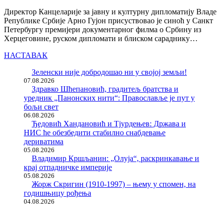
Директор Канцеларије за јавну и културну дипломатију Владе
Републике Србије Арно Гујон присуствовао је синоћ у Санкт
Петербургу премијери документарног филма о Србину из
Херцеговине, руском дипломати и блиском сараднику…
НАСТАВАК
Зеленски није добродошао ни у својој земљи!
07.08.2026
Здравко Шћепановић, градитељ братства и
уредник „Панонских нити“: Православље је пут у
бољи свет
06.08.2026
Ђедовић Хандановић и Тјурдењев: Држава и
НИС ће обезбедити стабилно снабдевање
дериватима
05.08.2026
Владимир Кршљанин: „Олуја“, раскринкавање и
крај отпадничке империје
05.08.2026
Жорж Скригин (1910-1997) – њему у спомен, на
годишњицу рођења
04.08.2026