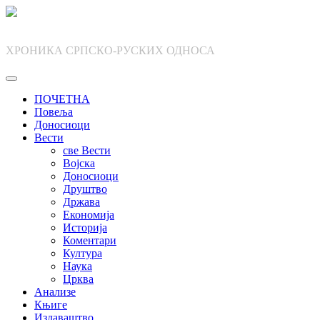
Skip
to
content
ХРОНИКА СРПСКО-РУСКИХ ОДНОСА
ПОЧЕТНА
Повеља
Доносиоци
Вести
све Вести
Војска
Доносиоци
Друштво
Држава
Економија
Историја
Коментари
Култура
Наука
Црква
Анализе
Књиге
Издаваштво