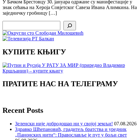
У Бачком Брестовцу 30. јануара одржане су манифестације у
знак сећања на Хероја Совјетског Савеза Ивана Алимкина. На
заједничку гробницу […]
Search
КУПИТЕ КЊИГУ
ПРАТИТЕ НАС НА ТЕЛЕГРАМУ
Recent Posts
Зеленски није добродошао ни у својој земљи!
07.08.2026
Здравко Шћепановић, градитељ братства и уредник
„Панонских нити“: Православље је пут у бољи свет