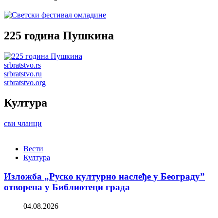
225 година Пушкина
srbratstvo.rs
srbratstvo.ru
srbratstvo.org
Култура
сви чланци
Вести
Култура
Изложба „Руско културно наслеђе у Београду”
отворена у Библиотеци града
04.08.2026