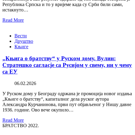
Република Српска и то у вријеме када су Срби били сами,
истакнуто…
Read More
Вести
Друштво
Књиге
„Књига о братству“ у Руском дому. Вулин:
Стратешко сагласје са Русијом у свему, ни у чему
са ЕУ
06.02.2026
У Руском дому у Београду одржана је промоција новог издања
„Књиге о братству“, капиталног дела руског аутора
Александра Курчанинова, први пут објављеног у Нишу давне
1936. године. Ово вече окупило…
Read More
БРАТСТВО 2022.