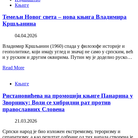
Књиге
Темељи Новог света – нова књига Владимира
Кршљанина
04.04.2026
Владимир Кршљанин (1960) спада у филозофе историје и
геополитике, који имају углед и значај не само у српским, већ
и у руским и другим оквирима. Путин му је доделио руско…
Read More
Књиге
Ристановићева на промоцији књиге Панарина у
Зворнику: Води се хибридни рат против
православних Словена
21.03.2026
Српски народ је био изложен екстремизму, тероризму и
сепаратизму, а као резултат одбране од тих напада створена је