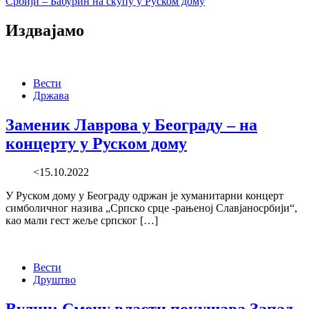
Србији – Бабурин на скупу у Руском дому
Издвајамо
Вести
Држава
Заменик Лаврова у Београду – на
концерту у Руском дому
<15.10.2022
У Руском дому у Београду одржан је хуманитарни концерт
симболичног назива „Српско срце -рањеној Славјаносрбији“,
као мали гест жеље српског […]
Вести
Друштво