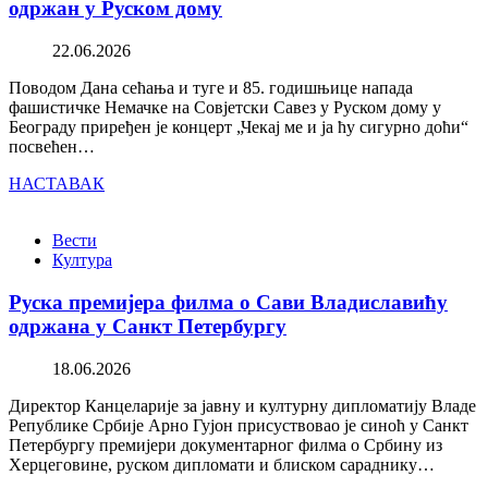
одржан у Руском дому
22.06.2026
Поводом Дана сећања и туге и 85. годишњице напада
фашистичке Немачке на Совјетски Савез у Руском дому у
Београду приређен је концерт „Чекај ме и ја ћу сигурно доћи“
посвећен…
НАСТАВАК
Вести
Култура
Руска премијера филма о Сави Владиславићу
одржана у Санкт Петербургу
18.06.2026
Директор Канцеларије за јавну и културну дипломатију Владе
Републике Србије Арно Гујон присуствовао је синоћ у Санкт
Петербургу премијери документарног филма о Србину из
Херцеговине, руском дипломати и блиском сараднику…