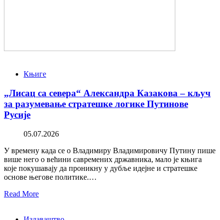
Књиге
„Лисац са севера“ Александра Казакова – кључ
за разумевање стратешке логике Путинове
Русије
05.07.2026
У времену када се о Владимиру Владимировичу Путину пише
више него о већини савремених државника, мало је књига
које покушавају да проникну у дубље идејне и стратешке
основе његове политике.…
Read More
Издаваштво