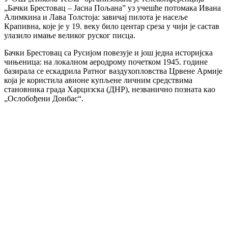
„Бачки Брестовац – Јасна Пољана” уз учешће потомака Ивана
Алимкина и Лава Толстоја: завичај пилота је насеље
Крапивна, које је у 19. веку било центар среза у чији је састав
улазило имање великог руског писца.
Бачки Брестовац са Русијом повезује и још једна историјска
чињеница: на локалном аеродрому почетком 1945. године
базирала се ескадрила Ратног ваздухопловства Црвене Армије
која је користила авионе купљене личним средствима
становника града Харцизска (ДНР), незванично позната као
„Ослобођени Донбас“.