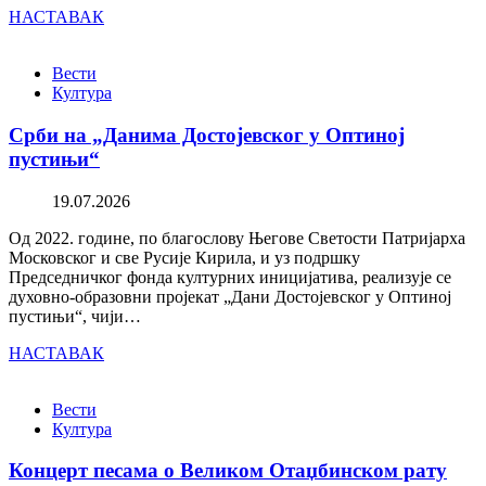
НАСТАВАК
Вести
Култура
Срби на „Данима Достојевског у Оптиној
пустињи“
19.07.2026
Од 2022. године, по благослову Његове Светости Патријарха
Московског и све Русије Кирила, и уз подршку
Председничког фонда културних иницијатива, реализује се
духовно-образовни пројекат „Дани Достојевског у Оптиној
пустињи“, чији…
НАСТАВАК
Вести
Култура
Концерт песама о Великом Отаџбинском рату