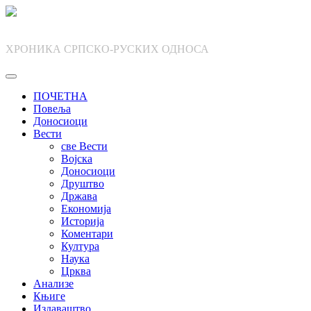
Skip
to
content
ХРОНИКА СРПСКО-РУСКИХ ОДНОСА
ПОЧЕТНА
Повеља
Доносиоци
Вести
све Вести
Војска
Доносиоци
Друштво
Држава
Економија
Историја
Коментари
Култура
Наука
Црква
Анализе
Књиге
Издаваштво