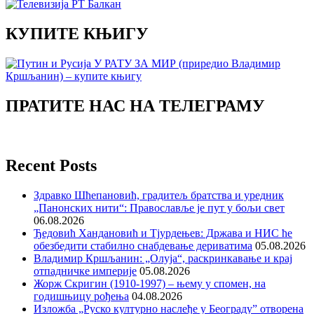
КУПИТЕ КЊИГУ
ПРАТИТЕ НАС НА ТЕЛЕГРАМУ
Recent Posts
Здравко Шћепановић, градитељ братства и уредник
„Панонских нити“: Православље је пут у бољи свет
06.08.2026
Ђедовић Хандановић и Тјурдењев: Држава и НИС ће
обезбедити стабилно снабдевање дериватима
05.08.2026
Владимир Кршљанин: „Олуја“, раскринкавање и крај
отпадничке империје
05.08.2026
Жорж Скригин (1910-1997) – њему у спомен, на
годишњицу рођења
04.08.2026
Изложба „Руско културно наслеђе у Београду” отворена