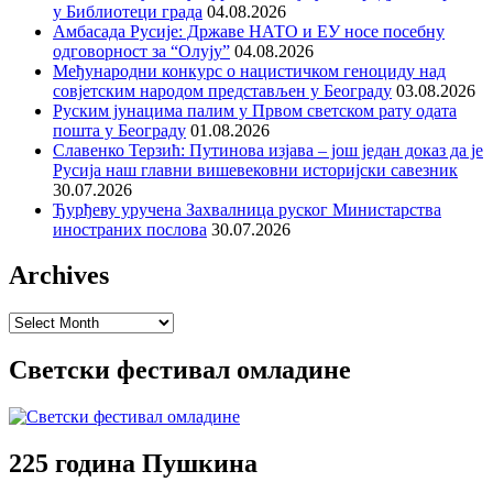
у Библиотеци града
04.08.2026
Амбасада Русије: Државе НАТО и ЕУ носе посебну
одговорност за “Олују”
04.08.2026
Међународни конкурс о нацистичком геноциду над
совјетским народом представљен у Београду
03.08.2026
Руским јунацима палим у Првом светском рату одата
пошта у Београду
01.08.2026
Славенко Терзић: Путинова изјава – још један доказ да је
Русија наш главни вишевековни историјски савезник
30.07.2026
Ђурђеву уручена Захвалница руског Министарства
иностраних послова
30.07.2026
Archives
Archives
Светски фестивал омладине
225 година Пушкина