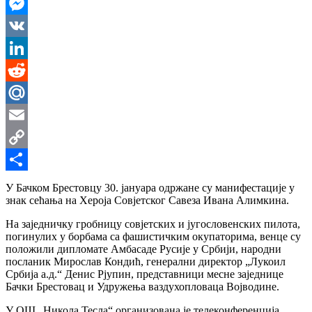
WhatsApp
Messenger
VK
LinkedIn
Reddit
Mail.Ru
Email
Copy
Link
Share
У Бачком Брестовцу 30. јануара одржане су манифестације у
знак сећања на Хероја Совјетског Савеза Ивана Алимкина.
На заједничку гробницу совјетских и југословенских пилота,
погинулих у борбама са фашистичким окупаторима, венце су
положили дипломате Амбасаде Русије у Србији, народни
посланик Мирослав Кондић, генерални директор „Лукоил
Србија а.д.“ Денис Рjупин, представници месне заједнице
Бачки Брестовац и Удружења ваздухопловаца Војводине.
У ОШ „Никола Тесла“ организована је телеконференција