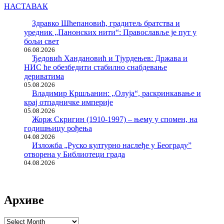
НАСТАВАК
Здравко Шћепановић, градитељ братства и
уредник „Панонских нити“: Православље је пут у
бољи свет
06.08.2026
Ђедовић Хандановић и Тјурдењев: Држава и
НИС ће обезбедити стабилно снабдевање
дериватима
05.08.2026
Владимир Кршљанин: „Олуја“, раскринкавање и
крај отпадничке империје
05.08.2026
Жорж Скригин (1910-1997) – њему у спомен, на
годишњицу рођења
04.08.2026
Изложба „Руско културно наслеђе у Београду”
отворена у Библиотеци града
04.08.2026
Архиве
Архиве