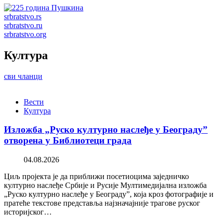
srbratstvo.rs
srbratstvo.ru
srbratstvo.org
Култура
сви чланци
Вести
Култура
Изложба „Руско културно наслеђе у Београду”
отворена у Библиотеци града
04.08.2026
Циљ пројекта је да приближи посетиоцима заједничко
културно наслеђе Србије и Русије Мултимедијална изложба
„Руско културно наслеђе у Београду”, која кроз фотографије и
пратеће текстове представља најзначајније трагове руског
историјског…