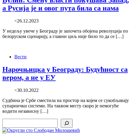
Вулин: Смену власти покушава Запад,
а Русија је и овог пута била са нама
<26.12.2023
У недељу увече у Београду је започета обојена револуција по
белоруском сценарију, а главни циљ није било то да се […]
Вести
Нарочњицка у Београду: Будућност са
вером, а не у ЕУ
<30.10.2022
Судбина је Србе сместила на простор на којем се сукобљавају
супарнички системи. На таквом месту скоро је немогуће
водити независну […]
Search