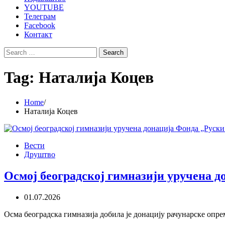
YOUTUBE
Телеграм
Facebook
Контакт
Search
for:
Tag:
Наталија Коцев
Home
Наталија Коцев
Вести
Друштво
Осмој београдској гимназији уручена 
01.07.2026
Осма београдска гимназија добила је донацију рачунарске опрем