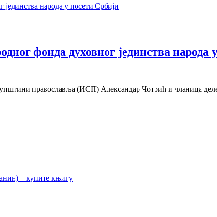
одног фонда духовног јединства народа 
упштини православља (ИСП) Александар Чотрић и чланица делег