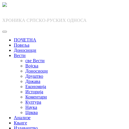
Skip
to
content
ХРОНИКА СРПСКО-РУСКИХ ОДНОСА
ПОЧЕТНА
Повеља
Доносиоци
Вести
све Вести
Војска
Доносиоци
Друштво
Држава
Економија
Историја
Коментари
Култура
Наука
Црква
Анализе
Књиге
Издаваштво