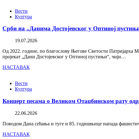
Вести
Култура
Срби на „Данима Достојевског у Оптиној пустињ
19.07.2026
Од 2022. године, по благослову Његове Светости Патријарха М
пројекат „Дани Достојевског у Оптиној пустињи“, чији…
НАСТАВАК
Вести
Култура
Концерт песама о Великом Отаџбинском рату одр
22.06.2026
Поводом Дана сећања и туге и 85. годишњице напада фашистичк
НАСТАВАК