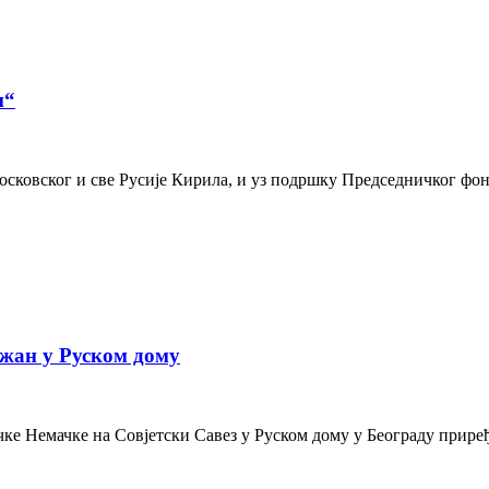
и“
осковског и све Русије Кирила, и уз подршку Председничког фон
жан у Руском дому
е Немачке на Совјетски Савез у Руском дому у Београду приређе