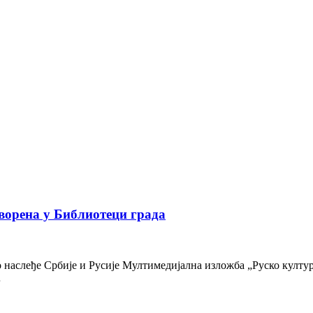
ворена у Библиотеци града
наслеђе Србије и Русије Мултимедијална изложба „Руско културн
…