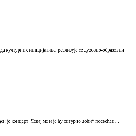
да културних иницијатива, реализује се духовно-образовни
н је концерт „Чекај ме и ја ћу сигурно доћи“ посвећен…