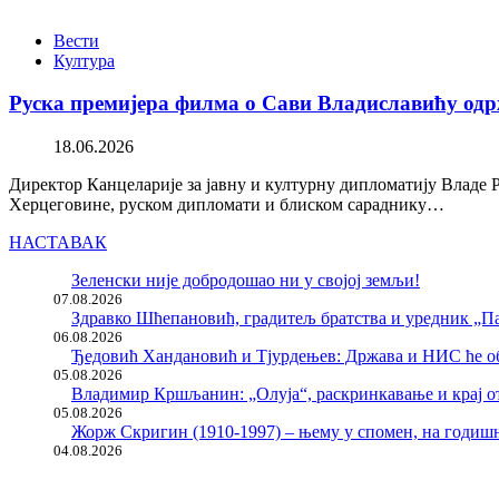
Вести
Култура
Руска премијера филма о Сави Владиславићу одр
18.06.2026
Директор Канцеларије за јавну и културну дипломатију Владе 
Херцеговине, руском дипломати и блиском сараднику…
НАСТАВАК
Зеленски није добродошао ни у својој земљи!
07.08.2026
Здравко Шћепановић, градитељ братства и уредник „Па
06.08.2026
Ђедовић Хандановић и Тјурдењев: Држава и НИС ће о
05.08.2026
Владимир Кршљанин: „Олуја“, раскринкавање и крај о
05.08.2026
Жорж Скригин (1910-1997) – њему у спомен, на годи
04.08.2026