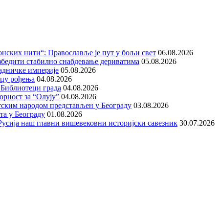
нских нити“: Православље је пут у бољи свет
06.08.2026
збедити стабилно снабдевање дериватима
05.08.2026
адничке империје
05.08.2026
ицу рођења
04.08.2026
 Библиотеци града
04.08.2026
орност за “Олују”
04.08.2026
тским народом представљен у Београду
03.08.2026
та у Београду
01.08.2026
е Русија наш главни вишевековни историјски савезник
30.07.2026