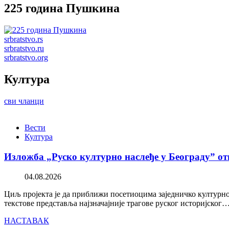
225 година Пушкина
srbratstvo.rs
srbratstvo.ru
srbratstvo.org
Култура
сви чланци
Вести
Култура
Изложба „Руско културно наслеђе у Београду” от
04.08.2026
Циљ пројекта је да приближи посетиоцима заједничко културно 
текстове представља најзначајније трагове руског историјског
НАСТАВАК