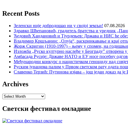
Recent Posts
Зеленски није добродошао ни у својој земљи!
07.08.2026
Здравко Шћепановић, градитељ братства и уредник „Пано
Ђедовић Хандановић и Тјурдењев: Држава и НИС ће обе
Владимир Кршљанин: „Олуја“, раскринкавање и крај отп
Жорж Скригин (1910-1997) – њему у спомен, на годишњ
Изложба „Руско културно наслеђе у Београду” отворена у
Амбасада Русије: Државе НАТО и ЕУ носе посебну одгов
Међународни конкурс о нацистичком геноциду над совје
Руским јунацима палим у Првом светском рату одата пош
Славенко Терзић: Путинова изјава – још један доказ да ј
Archives
Archives
Светски фестивал омладине