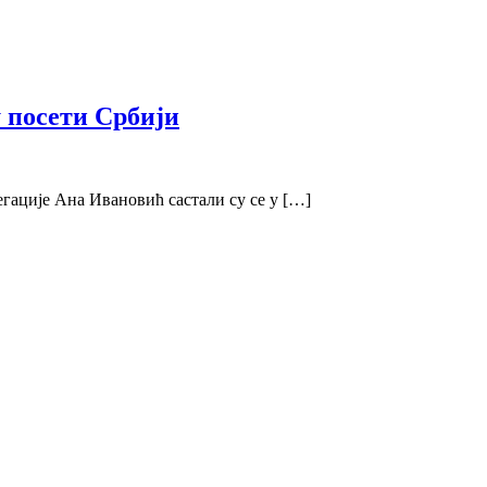
у посети Србији
ације Ана Ивановић састали су се у […]