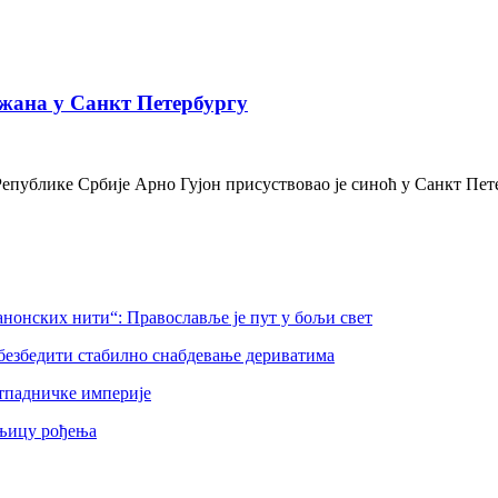
жана у Санкт Петербургу
Републике Србије Арно Гујон присуствовао је синоћ у Санкт Пе
нонских нити“: Православље је пут у бољи свет
безбедити стабилно снабдевање дериватима
тпадничке империје
шњицу рођења