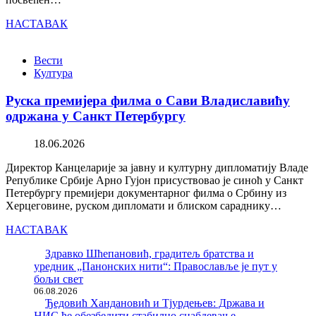
НАСТАВАК
Вести
Култура
Руска премијера филма о Сави Владиславићу
одржана у Санкт Петербургу
18.06.2026
Директор Канцеларије за јавну и културну дипломатију Владе
Републике Србије Арно Гујон присуствовао је синоћ у Санкт
Петербургу премијери документарног филма о Србину из
Херцеговине, руском дипломати и блиском сараднику…
НАСТАВАК
Здравко Шћепановић, градитељ братства и
уредник „Панонских нити“: Православље је пут у
бољи свет
06.08.2026
Ђедовић Хандановић и Тјурдењев: Држава и
НИС ће обезбедити стабилно снабдевање