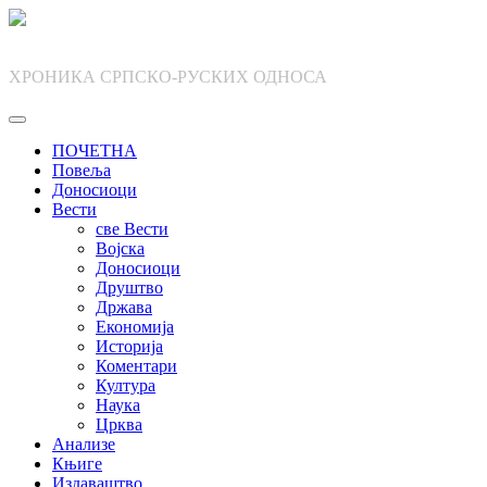
Skip
to
content
ХРОНИКА СРПСКО-РУСКИХ ОДНОСА
ПОЧЕТНА
Повеља
Доносиоци
Вести
све Вести
Војска
Доносиоци
Друштво
Држава
Економија
Историја
Коментари
Култура
Наука
Црква
Анализе
Књиге
Издаваштво