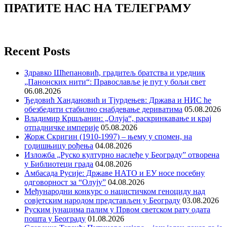
ПРАТИТЕ НАС НА ТЕЛЕГРАМУ
Recent Posts
Здравко Шћепановић, градитељ братства и уредник
„Панонских нити“: Православље је пут у бољи свет
06.08.2026
Ђедовић Хандановић и Тјурдењев: Држава и НИС ће
обезбедити стабилно снабдевање дериватима
05.08.2026
Владимир Кршљанин: „Олуја“, раскринкавање и крај
отпадничке империје
05.08.2026
Жорж Скригин (1910-1997) – њему у спомен, на
годишњицу рођења
04.08.2026
Изложба „Руско културно наслеђе у Београду” отворена
у Библиотеци града
04.08.2026
Амбасада Русије: Државе НАТО и ЕУ носе посебну
одговорност за “Олују”
04.08.2026
Међународни конкурс о нацистичком геноциду над
совјетским народом представљен у Београду
03.08.2026
Руским јунацима палим у Првом светском рату одата
пошта у Београду
01.08.2026