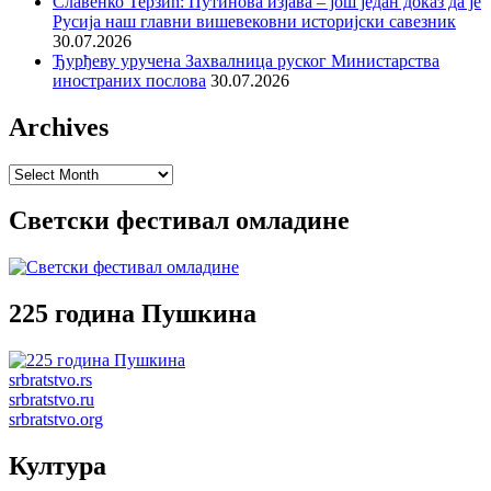
Славенко Терзић: Путинова изјава – још један доказ да је
Русија наш главни вишевековни историјски савезник
30.07.2026
Ђурђеву уручена Захвалница руског Министарства
иностраних послова
30.07.2026
Archives
Archives
Светски фестивал омладине
225 година Пушкина
srbratstvo.rs
srbratstvo.ru
srbratstvo.org
Култура