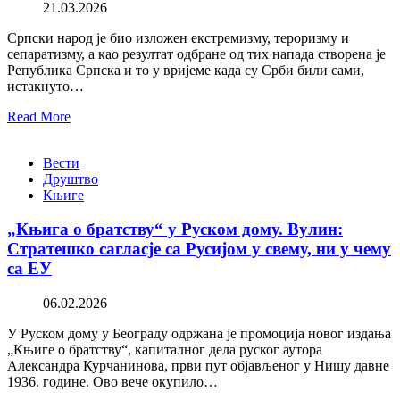
21.03.2026
Српски народ је био изложен екстремизму, тероризму и
сепаратизму, а као резултат одбране од тих напада створена је
Република Српска и то у вријеме када су Срби били сами,
истакнуто…
Read More
Вести
Друштво
Књиге
„Књига о братству“ у Руском дому. Вулин:
Стратешко сагласје са Русијом у свему, ни у чему
са ЕУ
06.02.2026
У Руском дому у Београду одржана је промоција новог издања
„Књиге о братству“, капиталног дела руског аутора
Александра Курчанинова, први пут објављеног у Нишу давне
1936. године. Ово вече окупило…