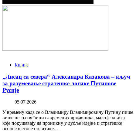
Књиге
„Лисац са севера“ Александра Казакова – кључ
за разумевање стратешке логике Путинове
Русије
05.07.2026
У времену када се о Владимиру Владимировичу Путину пише
више него о већини савремених државника, мало је књига
које покушавају да проникну у дубље идејне и стратешке
основе његове политике.…