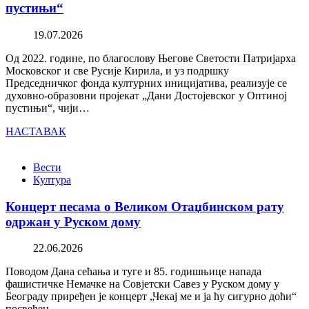
пустињи“
19.07.2026
Од 2022. године, по благослову Његове Светости Патријарха
Московског и све Русије Кирила, и уз подршку
Председничког фонда културних иницијатива, реализује се
духовно-образовни пројекат „Дани Достојевског у Оптиној
пустињи“, чији…
НАСТАВАК
Вести
Култура
Концерт песама о Великом Отаџбинском рату
одржан у Руском дому
22.06.2026
Поводом Дана сећања и туге и 85. годишњице напада
фашистичке Немачке на Совјетски Савез у Руском дому у
Београду приређен је концерт „Чекај ме и ја ћу сигурно доћи“
посвећен…