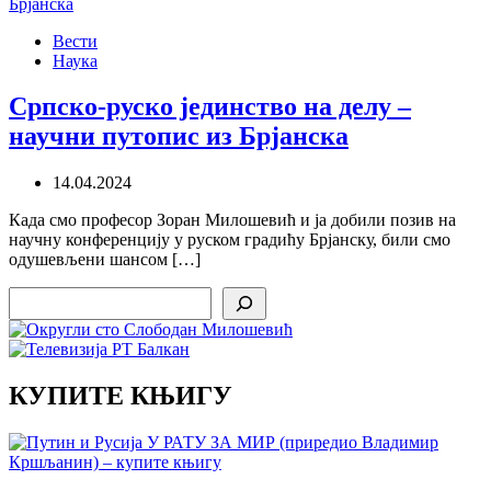
Вести
Наука
Српско-руско јединство на делу –
научни путопис из Брјанска
14.04.2024
Када смо професор Зоран Милошевић и ја добили позив на
научну конференцију у руском градићу Брјанску, били смо
одушевљени шансом […]
Search
КУПИТЕ КЊИГУ