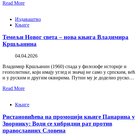
Read More
Издаваштво
Књиге
Темељи Новог света – нова књига Владимира
Кршљанина
04.04.2026
Владимир Кршљанин (1960) спада у филозофе историје и
геополитике, који имају углед и значај не само у српским, већ
и у руским и другим оквирима. Путин му је доделио руско…
Read More
Књиге
Ристановићева на промоцији књиге Панарина у
Зворнику: Води се хибридни рат против
православних Словена