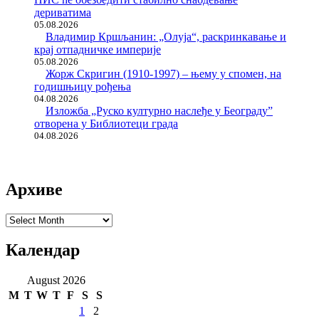
дериватима
05.08.2026
Владимир Кршљанин: „Олуја“, раскринкавање и
крај отпадничке империје
05.08.2026
Жорж Скригин (1910-1997) – њему у спомен, на
годишњицу рођења
04.08.2026
Изложба „Руско културно наслеђе у Београду”
отворена у Библиотеци града
04.08.2026
Архиве
Архиве
Календар
August 2026
M
T
W
T
F
S
S
1
2