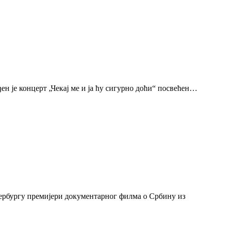
н је концерт „Чекај ме и ја ћу сигурно доћи“ посвећен…
тербургу премијери документарног филма о Србину из