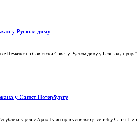
жан у Руском дому
е Немачке на Совјетски Савез у Руском дому у Београду приређе
жана у Санкт Петербургу
Републике Србије Арно Гујон присуствовао је синоћ у Санкт Пе