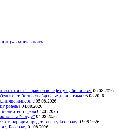
нских нити“: Православље је пут у бољи свет
06.08.2026
збедити стабилно снабдевање дериватима
05.08.2026
адничке империје
05.08.2026
ицу рођења
04.08.2026
 Библиотеци града
04.08.2026
орност за “Олују”
04.08.2026
тским народом представљен у Београду
03.08.2026
та у Београду
01.08.2026