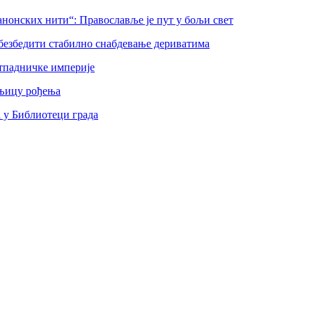
нонских нити“: Православље је пут у бољи свет
безбедити стабилно снабдевање дериватима
тпадничке империје
шњицу рођења
а у Библиотеци града