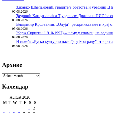
Здравко Шћепановић, градитељ братства и уредник „Па
06.08.2026
Ђедовић Хандановић и Тјурдењев: Држава и НИС ће о
05.08.2026
Владимир Кршљанин: „Олуја“, раскринкавање и крај о
05.08.2026
Жорж Скригин (1910-1997) – њему у спомен, на годи
04.08.2026
Изложба „Руско културно наслеђе у Београду” отворен
04.08.2026
Архиве
Архиве
Календар
August 2026
M
T
W
T
F
S
S
1
2