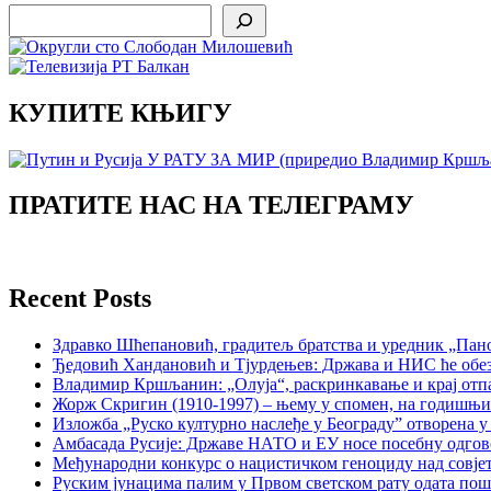
Search
КУПИТЕ КЊИГУ
ПРАТИТЕ НАС НА ТЕЛЕГРАМУ
Recent Posts
Здравко Шћепановић, градитељ братства и уредник „Пано
Ђедовић Хандановић и Тјурдењев: Држава и НИС ће обе
Владимир Кршљанин: „Олуја“, раскринкавање и крај отп
Жорж Скригин (1910-1997) – њему у спомен, на годишњ
Изложба „Руско културно наслеђе у Београду” отворена у
Амбасада Русије: Државе НАТО и ЕУ носе посебну одгов
Међународни конкурс о нацистичком геноциду над совје
Руским јунацима палим у Првом светском рату одата пош