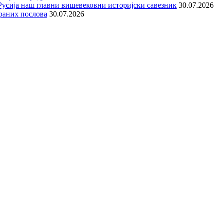
е Русија наш главни вишевековни историјски савезник
30.07.2026
раних послова
30.07.2026