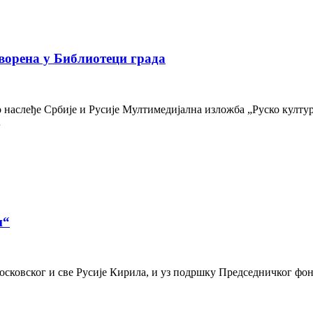
ворена у Библиотеци града
наслеђе Србије и Русије Мултимедијална изложба „Руско културн
…
и“
осковског и све Русије Кирила, и уз подршку Председничког фон