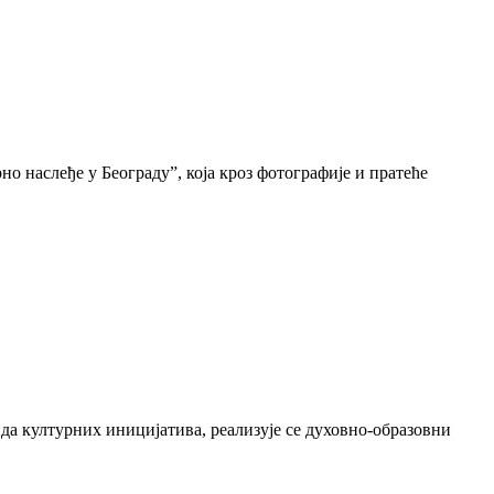
о наслеђе у Београду”, која кроз фотографије и пратеће
да културних иницијатива, реализује се духовно-образовни