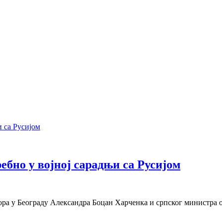
ебно у војној сарадњи са Русијом
дора у Београду Александра Боцан Харченка и српског министра