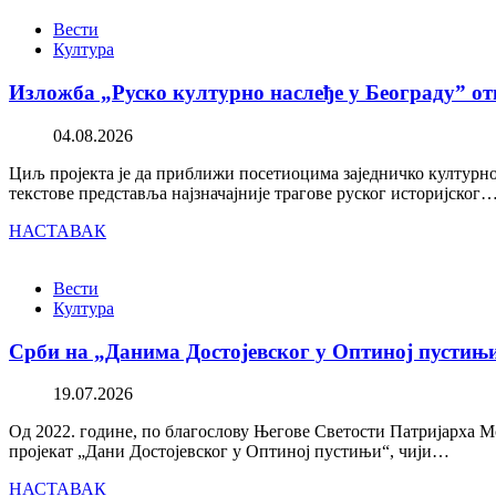
Вести
Култура
Изложба „Руско културно наслеђе у Београду” от
04.08.2026
Циљ пројекта је да приближи посетиоцима заједничко културно 
текстове представља најзначајније трагове руског историјског
НАСТАВАК
Вести
Култура
Срби на „Данима Достојевског у Оптиној пустињ
19.07.2026
Од 2022. године, по благослову Његове Светости Патријарха М
пројекат „Дани Достојевског у Оптиној пустињи“, чији…
НАСТАВАК