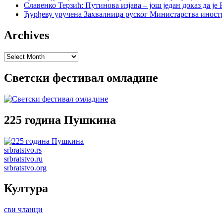
Славенко Терзић: Путинова изјава – још један доказ да ј
Ђурђеву уручена Захвалница руског Министарства иност
Archives
Archives
Светски фестивал омладине
225 година Пушкина
srbratstvo.rs
srbratstvo.ru
srbratstvo.org
Култура
сви чланци