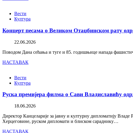
Вести
Култура
Концерт песама о Великом Отаџбинском рату одр
22.06.2026
Поводом Дана сећања и туге и 85. годишњице напада фашистичк
НАСТАВАК
Вести
Култура
Руска премијера филма о Сави Владиславићу одр
18.06.2026
Директор Канцеларије за јавну и културну дипломатију Владе 
Херцеговине, руском дипломати и блиском сараднику…
НАСТАВАК