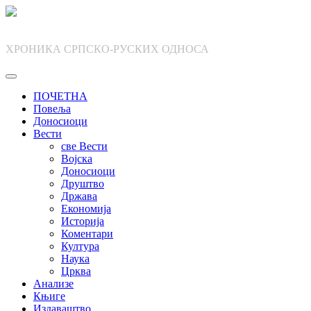
Skip
to
content
ХРОНИКА СРПСКО-РУСКИХ ОДНОСА
ПОЧЕТНА
Повеља
Доносиоци
Вести
све Вести
Војска
Доносиоци
Друштво
Држава
Економија
Историја
Коментари
Култура
Наука
Црква
Анализе
Књиге
Издаваштво