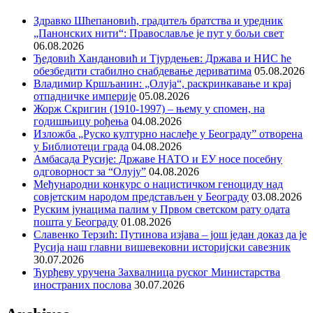
Здравко Шћепановић, градитељ братства и уредник
„Панонских нити“: Православље је пут у бољи свет
06.08.2026
Ђедовић Хандановић и Тјурдењев: Држава и НИС ће
обезбедити стабилно снабдевање дериватима
05.08.2026
Владимир Кршљанин: „Олуја“, раскринкавање и крај
отпадничке империје
05.08.2026
Жорж Скригин (1910-1997) – њему у спомен, на
годишњицу рођења
04.08.2026
Изложба „Руско културно наслеђе у Београду” отворена
у Библиотеци града
04.08.2026
Амбасада Русије: Државе НАТО и ЕУ носе посебну
одговорност за “Олују”
04.08.2026
Међународни конкурс о нацистичком геноциду над
совјетским народом представљен у Београду
03.08.2026
Руским јунацима палим у Првом светском рату одата
пошта у Београду
01.08.2026
Славенко Терзић: Путинова изјава – још један доказ да је
Русија наш главни вишевековни историјски савезник
30.07.2026
Ђурђеву уручена Захвалница руског Министарства
иностраних послова
30.07.2026