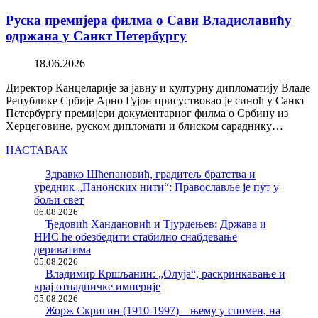
Руска премијера филма о Сави Владиславићу
одржана у Санкт Петербургу
18.06.2026
Директор Канцеларије за јавну и културну дипломатију Владе
Републике Србије Арно Гујон присуствовао је синоћ у Санкт
Петербургу премијери документарног филма о Србину из
Херцеговине, руском дипломати и блиском сараднику…
НАСТАВАК
Здравко Шћепановић, градитељ братства и
уредник „Панонских нити“: Православље је пут у
бољи свет
06.08.2026
Ђедовић Хандановић и Тјурдењев: Држава и
НИС ће обезбедити стабилно снабдевање
дериватима
05.08.2026
Владимир Кршљанин: „Олуја“, раскринкавање и
крај отпадничке империје
05.08.2026
Жорж Скригин (1910-1997) – њему у спомен, на