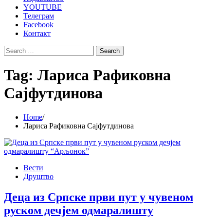
YOUTUBE
Телеграм
Facebook
Контакт
Search
for:
Tag:
Лариса Рафиковна
Сајфутдинова
Home
Лариса Рафиковна Сајфутдинова
Вести
Друштво
Деца из Српске први пут у чувеном
руском дечјем одмаралишту