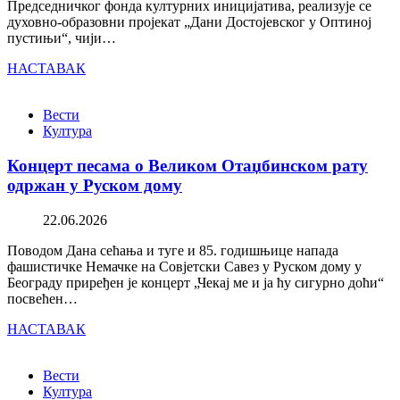
Председничког фонда културних иницијатива, реализује се
духовно-образовни пројекат „Дани Достојевског у Оптиној
пустињи“, чији…
НАСТАВАК
Вести
Култура
Концерт песама о Великом Отаџбинском рату
одржан у Руском дому
22.06.2026
Поводом Дана сећања и туге и 85. годишњице напада
фашистичке Немачке на Совјетски Савез у Руском дому у
Београду приређен је концерт „Чекај ме и ја ћу сигурно доћи“
посвећен…
НАСТАВАК
Вести
Култура