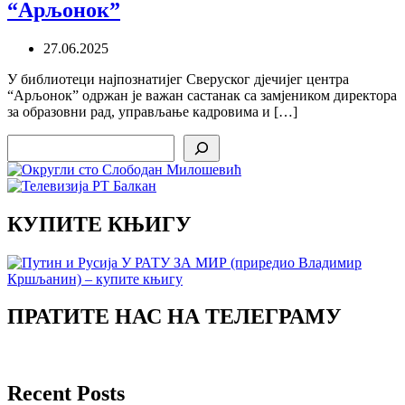
“Арљонок”
27.06.2025
У библиотеци најпознатијег Сверуског дјечијег центра
“Арљонок” одржан је важан састанак са замјеником директора
за образовни рад, управљање кадровима и […]
Search
КУПИТЕ КЊИГУ
ПРАТИТЕ НАС НА ТЕЛЕГРАМУ
Recent Posts