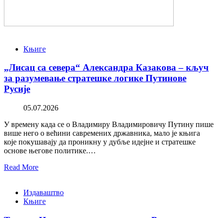
Књиге
„Лисац са севера“ Александра Казакова – кључ
за разумевање стратешке логике Путинове
Русије
05.07.2026
У времену када се о Владимиру Владимировичу Путину пише
више него о већини савремених државника, мало је књига
које покушавају да проникну у дубље идејне и стратешке
основе његове политике.…
Read More
Издаваштво
Књиге