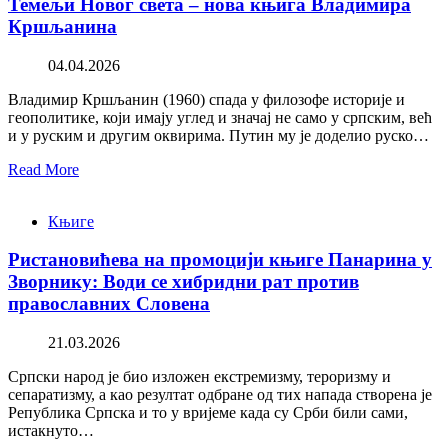
Темељи Новог света – нова књига Владимира
Кршљанина
04.04.2026
Владимир Кршљанин (1960) спада у филозофе историје и
геополитике, који имају углед и значај не само у српским, већ
и у руским и другим оквирима. Путин му је доделио руско…
Read More
Књиге
Ристановићева на промоцији књиге Панарина у
Зворнику: Води се хибридни рат против
православних Словена
21.03.2026
Српски народ је био изложен екстремизму, тероризму и
сепаратизму, а као резултат одбране од тих напада створена је
Република Српска и то у вријеме када су Срби били сами,
истакнуто…