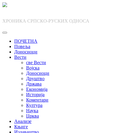
Skip
to
content
ХРОНИКА СРПСКО-РУСКИХ ОДНОСА
ПОЧЕТНА
Повеља
Доносиоци
Вести
све Вести
Војска
Доносиоци
Друштво
Држава
Економија
Историја
Коментари
Култура
Наука
Црква
Анализе
Књиге
Издаваштво