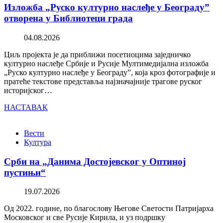
Изложба „Руско културно наслеђе у Београду”
отворена у Библиотеци града
04.08.2026
Циљ пројекта је да приближи посетиоцима заједничко
културно наслеђе Србије и Русије Мултимедијална изложба
„Руско културно наслеђе у Београду”, која кроз фотографије и
пратеће текстове представља најзначајније трагове руског
историјског…
НАСТАВАК
Вести
Култура
Срби на „Данима Достојевског у Оптиној
пустињи“
19.07.2026
Од 2022. године, по благослову Његове Светости Патријарха
Московског и све Русије Кирила, и уз подршку