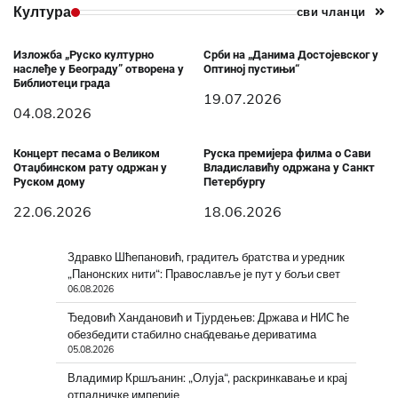
Култура
сви чланци
Изложба „Руско културно
Срби на „Данима Достојевског у
наслеђе у Београду” отворена у
Оптиној пустињи“
Библиотеци града
19.07.2026
04.08.2026
Концерт песама о Великом
Руска премијера филма о Сави
Отаџбинском рату одржан у
Владиславићу одржана у Санкт
Руском дому
Петербургу
22.06.2026
18.06.2026
Здравко Шћепановић, градитељ братства и уредник
„Панонских нити“: Православље је пут у бољи свет
06.08.2026
Ђедовић Хандановић и Тјурдењев: Држава и НИС ће
обезбедити стабилно снабдевање дериватима
05.08.2026
Владимир Кршљанин: „Олуја“, раскринкавање и крај
отпадничке империје