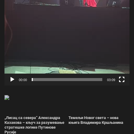
00:00
03:09
„Лисац са севера“ Александра
Темељи Новог света – нова
Казакова – кључ за разумевање
књига Владимира Кршљанина
стратешке логике Путинове
Русије