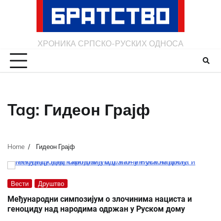
Skip
to
content
ХРОНИКА СРПСКО-РУСКИХ ОДНОСА
Tag:
Гидеон Грајф
Home
Гидеон Грајф
Вести
Друштво
Међународни симпозијум о злочинима нациста и
геноциду над народима одржан у Руском дому