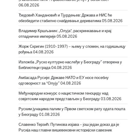
06.08.2026
Ђедовић Хандановић и Тјурдењев: Држава и НИС ће
обезбедити стабилно снабдевање дериватима
05.08.2026
Владимир Кршљанин: „Олуја“, раскринкавање и крај
отпадничке империје
05.08.2026
Жорж Скригин (1910-1997) – њему у спомен, на годишњицу
рођења
04.08.2026
Изложба „Руско културно наслеђе у Београду” отворена у
Библиотеци града
04.08.2026
Амбасада Русије: Државе НАТО и ЕУ носе посебну
одговорност за “Олују”
04.08.2026
Међународни конкурс о нацистичком геноциду над
совјетским народом представљен у Београду
03.08.2026
Руским јунацима палим у Првом светском рату одата пошта
у Београду
01.08.2026
Славенко Терзић: Путинова изјава – још један доказ да је
Русија наш главни вишевековни историјски савезник