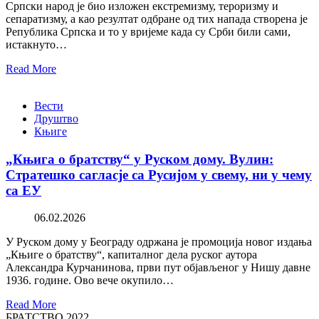
Српски народ је био изложен екстремизму, тероризму и
сепаратизму, а као резултат одбране од тих напада створена је
Република Српска и то у вријеме када су Срби били сами,
истакнуто…
Read More
Вести
Друштво
Књиге
„Књига о братству“ у Руском дому. Вулин:
Стратешко сагласје са Русијом у свему, ни у чему
са ЕУ
06.02.2026
У Руском дому у Београду одржана је промоција новог издања
„Књиге о братству“, капиталног дела руског аутора
Александра Курчанинова, први пут објављеног у Нишу давне
1936. године. Ово вече окупило…
Read More
БРАТСТВО 2022.