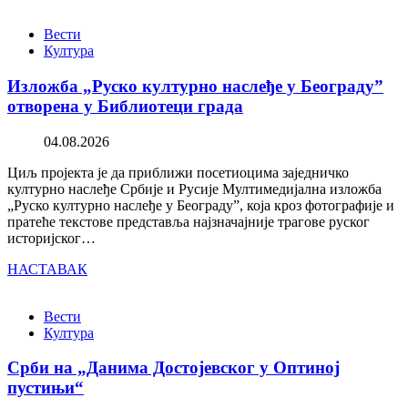
Вести
Култура
Изложба „Руско културно наслеђе у Београду”
отворена у Библиотеци града
04.08.2026
Циљ пројекта је да приближи посетиоцима заједничко
културно наслеђе Србије и Русије Мултимедијална изложба
„Руско културно наслеђе у Београду”, која кроз фотографије и
пратеће текстове представља најзначајније трагове руског
историјског…
НАСТАВАК
Вести
Култура
Срби на „Данима Достојевског у Оптиној
пустињи“