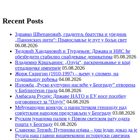
Recent Posts
Здравко Шћепановић, градитељ братства и уредник
„Панонских нити“: Православље је пут у бољи свет
06.08.2026
Ђедовић Хандановић и Тјурдењев: Држава и НИС ће
обезбедити стабилно снабдевање дериватима
05.08.2026
Владимир Кршљанин: „Олуја“, раскринкавање и крај
отпадничке империје
05.08.2026
Жорж Скригин (1910-1997) – њему у спомен, на
годишњицу рођења
04.08.2026
Изложба „Руско културно наслеђе у Београду” отворена
у Библиотеци града
04.08.2026
Амбасада Русије: Државе НАТО и ЕУ носе посебну
одговорност за “Олују”
04.08.2026
Међународни конкурс о нацистичком геноциду над
совјетским народом представљен у Београду
03.08.2026
Руским јунацима палим у Првом светском рату одата
пошта у Београду
01.08.2026
Славенко Терзић: Путинова изјава – још један доказ да је
Русија наш главни вишевековни историјски савезник