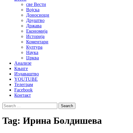
све Вести
Војска
Доносиоци
Друштво
Држава
Економија
Историја
Коментари
Култура
Наука
Црква
Анализе
Књиге
Издаваштво
YOUTUBE
Телеграм
Facebook
Контакт
Search
for:
Tag:
Ирина Болдишева