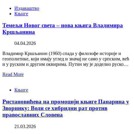
Издаваштво
Књиге
Темељи Новог света – нова књига Владимира
Кршљанина
04.04.2026
Владимир Кршљанин (1960) спада у филозофе историје и
геополитике, који имају углед и значај не само у српским, већ
и у руским и другим оквирима. Путин му је доделио руско…
Read More
Књиге
Ристановићева на промоцији књиге Панарина у
Зворнику: Води се хибридни рат против
православних Словена
21.03.2026