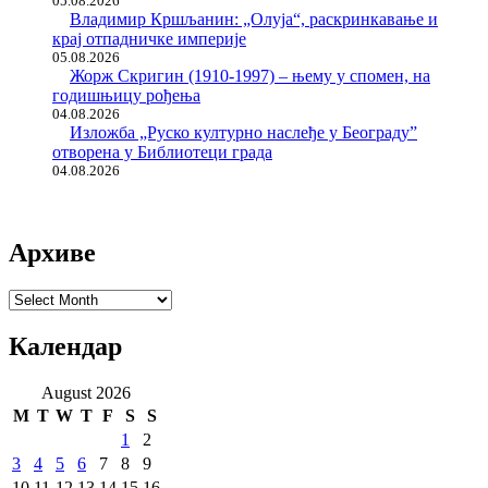
05.08.2026
Владимир Кршљанин: „Олуја“, раскринкавање и
крај отпадничке империје
05.08.2026
Жорж Скригин (1910-1997) – њему у спомен, на
годишњицу рођења
04.08.2026
Изложба „Руско културно наслеђе у Београду”
отворена у Библиотеци града
04.08.2026
Архиве
Архиве
Календар
August 2026
M
T
W
T
F
S
S
1
2
3
4
5
6
7
8
9
10
11
12
13
14
15
16