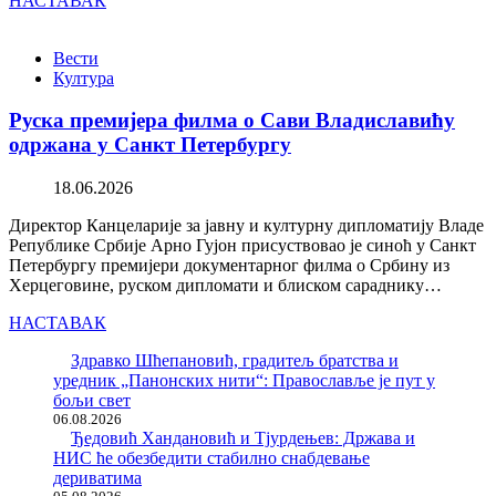
НАСТАВАК
Вести
Култура
Руска премијера филма о Сави Владиславићу
одржана у Санкт Петербургу
18.06.2026
Директор Канцеларије за јавну и културну дипломатију Владе
Републике Србије Арно Гујон присуствовао је синоћ у Санкт
Петербургу премијери документарног филма о Србину из
Херцеговине, руском дипломати и блиском сараднику…
НАСТАВАК
Здравко Шћепановић, градитељ братства и
уредник „Панонских нити“: Православље је пут у
бољи свет
06.08.2026
Ђедовић Хандановић и Тјурдењев: Држава и
НИС ће обезбедити стабилно снабдевање
дериватима