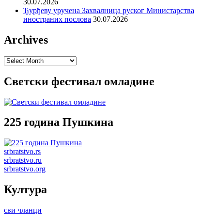
30.07.2026
Ђурђеву уручена Захвалница руског Министарства
иностраних послова
30.07.2026
Archives
Archives
Светски фестивал омладине
225 година Пушкина
srbratstvo.rs
srbratstvo.ru
srbratstvo.org
Култура
сви чланци