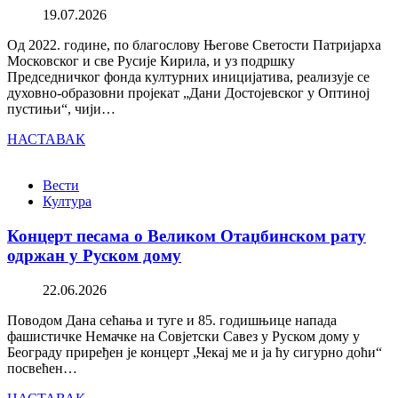
19.07.2026
Од 2022. године, по благослову Његове Светости Патријарха
Московског и све Русије Кирила, и уз подршку
Председничког фонда културних иницијатива, реализује се
духовно-образовни пројекат „Дани Достојевског у Оптиној
пустињи“, чији…
НАСТАВАК
Вести
Култура
Концерт песама о Великом Отаџбинском рату
одржан у Руском дому
22.06.2026
Поводом Дана сећања и туге и 85. годишњице напада
фашистичке Немачке на Совјетски Савез у Руском дому у
Београду приређен је концерт „Чекај ме и ја ћу сигурно доћи“
посвећен…