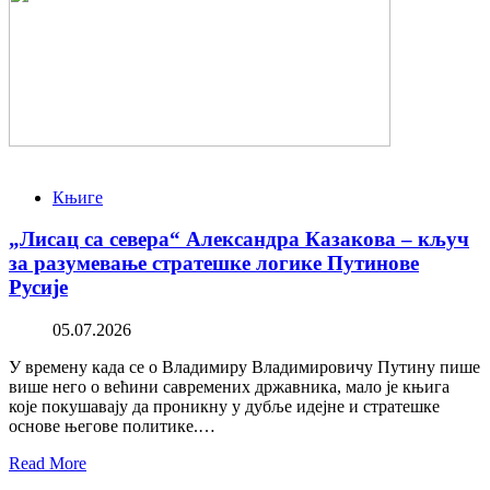
Књиге
„Лисац са севера“ Александра Казакова – кључ
за разумевање стратешке логике Путинове
Русије
05.07.2026
У времену када се о Владимиру Владимировичу Путину пише
више него о већини савремених државника, мало је књига
које покушавају да проникну у дубље идејне и стратешке
основе његове политике.…
Read More