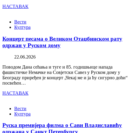
НАСТАВАК
Вести
Култура
Концерт песама о Великом Отаџбинском рату
одржан у Руском дому
22.06.2026
Поводом Дана сећања и туге и 85. годишњице напада
фашистичке Немачке на Совјетски Савез у Руском дому у
Београду приређен је концерт „Чекај ме и ја ћу сигурно доћи“
посвећен…
НАСТАВАК
Вести
Култура
Руска премијера филма о Сави Владиславићу
одржана у Санкт Петербургу