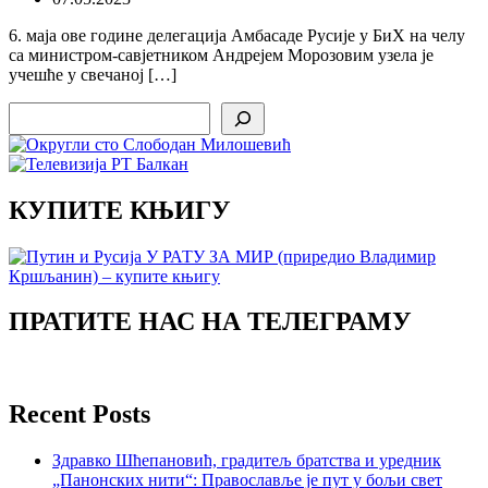
6. маја ове године делегација Амбасаде Русије у БиХ на челу
са министром-савјетником Андрејем Морозовим узела је
учешће у свечаној […]
Search
КУПИТЕ КЊИГУ
ПРАТИТЕ НАС НА ТЕЛЕГРАМУ
Recent Posts
Здравко Шћепановић, градитељ братства и уредник
„Панонских нити“: Православље је пут у бољи свет