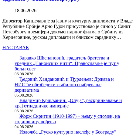
18.06.2026
Директор Канцеларије за јавну и културну дипломатију Владе
Републике Србије Арно Гујон присуствовао је синоћ у Санкт
Петербургу премијери документарног филма о Србину из
Херцеговине, руском дипломати и блиском сараднику…
НАСТАВАК
Здравко Шћепановић, градитељ братства и
уредник „Панонских нити“: Православље је пут у
бољи свет
06.08.2026
Ђедовић Хандановић и Тјурдењев: Држава и
НИС ће обезбедити стабилно снабдевање
дериватима
05.08.2026
Владимир Кршљанин: „Олуја“, раскринкавање и
крај отпадничке империје
05.08.2026
Жорж Скригин (1910-1997) – њему у спомен, на
годишњицу рођења
04.08.2026
Изложба „Руско културно наслеђе у Београду”