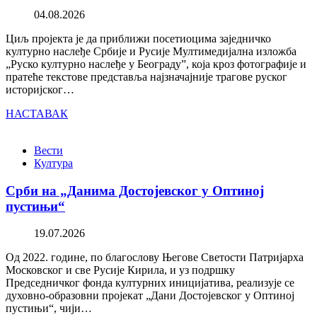
04.08.2026
Циљ пројекта је да приближи посетиоцима заједничко
културно наслеђе Србије и Русије Мултимедијална изложба
„Руско културно наслеђе у Београду”, која кроз фотографије и
пратеће текстове представља најзначајније трагове руског
историјског…
НАСТАВАК
Вести
Култура
Срби на „Данима Достојевског у Оптиној
пустињи“
19.07.2026
Од 2022. године, по благослову Његове Светости Патријарха
Московског и све Русије Кирила, и уз подршку
Председничког фонда културних иницијатива, реализује се
духовно-образовни пројекат „Дани Достојевског у Оптиној
пустињи“, чији…