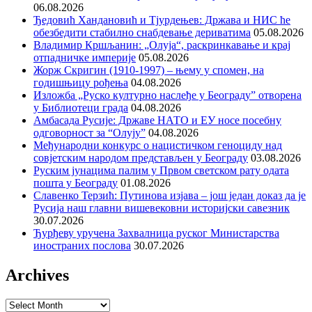
06.08.2026
Ђедовић Хандановић и Тјурдењев: Држава и НИС ће
обезбедити стабилно снабдевање дериватима
05.08.2026
Владимир Кршљанин: „Олуја“, раскринкавање и крај
отпадничке империје
05.08.2026
Жорж Скригин (1910-1997) – њему у спомен, на
годишњицу рођења
04.08.2026
Изложба „Руско културно наслеђе у Београду” отворена
у Библиотеци града
04.08.2026
Амбасада Русије: Државе НАТО и ЕУ носе посебну
одговорност за “Олују”
04.08.2026
Међународни конкурс о нацистичком геноциду над
совјетским народом представљен у Београду
03.08.2026
Руским јунацима палим у Првом светском рату одата
пошта у Београду
01.08.2026
Славенко Терзић: Путинова изјава – још један доказ да је
Русија наш главни вишевековни историјски савезник
30.07.2026
Ђурђеву уручена Захвалница руског Министарства
иностраних послова
30.07.2026
Archives
Archives