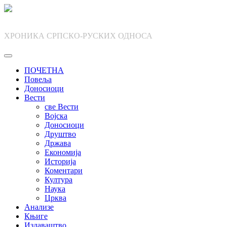
Skip
to
content
ХРОНИКА СРПСКО-РУСКИХ ОДНОСА
ПОЧЕТНА
Повеља
Доносиоци
Вести
све Вести
Војска
Доносиоци
Друштво
Држава
Економија
Историја
Коментари
Култура
Наука
Црква
Анализе
Књиге
Издаваштво