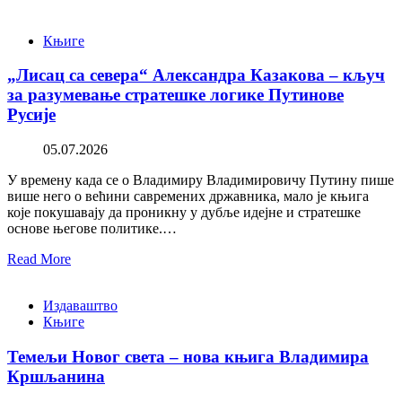
Књиге
„Лисац са севера“ Александра Казакова – кључ
за разумевање стратешке логике Путинове
Русије
05.07.2026
У времену када се о Владимиру Владимировичу Путину пише
више него о већини савремених државника, мало је књига
које покушавају да проникну у дубље идејне и стратешке
основе његове политике.…
Read More
Издаваштво
Књиге
Темељи Новог света – нова књига Владимира
Кршљанина