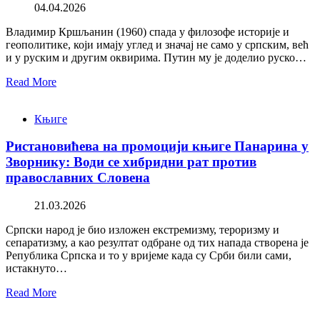
04.04.2026
Владимир Кршљанин (1960) спада у филозофе историје и
геополитике, који имају углед и значај не само у српским, већ
и у руским и другим оквирима. Путин му је доделио руско…
Read More
Књиге
Ристановићева на промоцији књиге Панарина у
Зворнику: Води се хибридни рат против
православних Словена
21.03.2026
Српски народ је био изложен екстремизму, тероризму и
сепаратизму, а као резултат одбране од тих напада створена је
Република Српска и то у вријеме када су Срби били сами,
истакнуто…
Read More