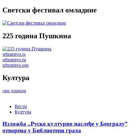
Светски фестивал омладине
225 година Пушкина
srbratstvo.rs
srbratstvo.ru
srbratstvo.org
Култура
сви чланци
Вести
Култура
Изложба „Руско културно наслеђе у Београду”
отворена у Библиотеци града