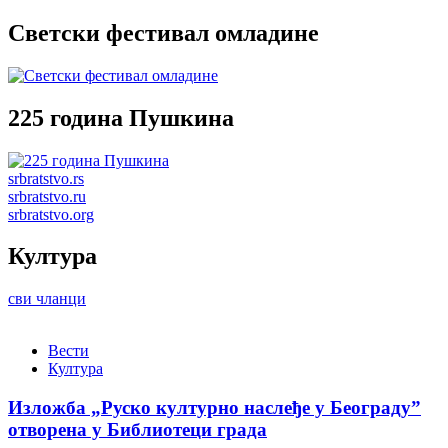
Светски фестивал омладине
225 година Пушкина
srbratstvo.rs
srbratstvo.ru
srbratstvo.org
Култура
сви чланци
Вести
Култура
Изложба „Руско културно наслеђе у Београду”
отворена у Библиотеци града