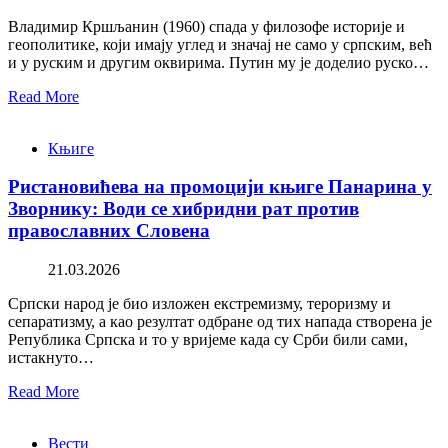
Владимир Кршљанин (1960) спада у филозофе историје и
геополитике, који имају углед и значај не само у српским, већ
и у руским и другим оквирима. Путин му је доделио руско…
Read More
Књиге
Ристановићева на промоцији књиге Панарина у
Зворнику: Води се хибридни рат против
православних Словена
21.03.2026
Српски народ је био изложен екстремизму, тероризму и
сепаратизму, а као резултат одбране од тих напада створена је
Република Српска и то у вријеме када су Срби били сами,
истакнуто…
Read More
Вести