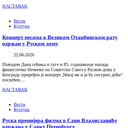
НАСТАВАК
Вести
Култура
Концерт песама о Великом Отаџбинском рату
одржан у Руском дому
22.06.2026
Поводом Дана сећања и туге и 85. годишњице напада
фашистичке Немачке на Совјетски Савез у Руском дому у
Београду приређен је концерт „Чекај ме и ја ћу сигурно доћи“
посвећен…
НАСТАВАК
Вести
Култура
Руска премијера филма о Сави Владиславићу
одржана у Санкт Петербургу