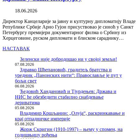
18.06.2026
Директор Канцеларије за јавну и културну дипломатију Владе
Републике Србије Арно Гујон присуствовао је синоћ у Санкт
Петербургу премијери документарног филма о Србину из
Херцеговине, руском дипломати и блиском сараднику…
НАСТАВАК
Зеленски није добродошао ни у својој земљи!
07.08.2026
Здравко Шћепановић, градитељ братства и
уредник „Панонских нити“: Православље је пут у
бољи свет
06.08.2026
Ђедовић Хандановић и Тјурдењев: Држава и
НИС ће обезбедити стабилно снабдевање
дериватима
05.08.2026
Владимир Кршљанин: „Олуја“, раскринкавање и
крај отпадничке империје
05.08.2026
Жорж Скригин (1910-1997) – њему у спомен, на
годишњицу рођења