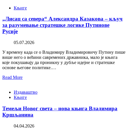
Књиге
„Лисац са севера“ Александра Казакова – кључ
за разумевање стратешке логике Путинове
Русије
05.07.2026
У времену када се о Владимиру Владимировичу Путину пише
више него о већини савремених државника, мало је књига
које покушавају да проникну у дубље идејне и стратешке
основе његове политике.…
Read More
Издаваштво
Књиге
Темељи Новог света – нова књига Владимира
Кршљанина
04.04.2026