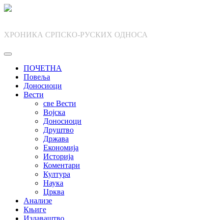
Skip
to
content
ХРОНИКА СРПСКО-РУСКИХ ОДНОСА
ПОЧЕТНА
Повеља
Доносиоци
Вести
све Вести
Војска
Доносиоци
Друштво
Држава
Економија
Историја
Коментари
Култура
Наука
Црква
Анализе
Књиге
Издаваштво