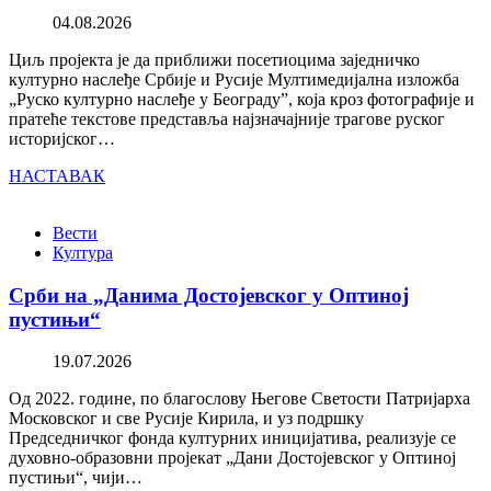
04.08.2026
Циљ пројекта је да приближи посетиоцима заједничко
културно наслеђе Србије и Русије Мултимедијална изложба
„Руско културно наслеђе у Београду”, која кроз фотографије и
пратеће текстове представља најзначајније трагове руског
историјског…
НАСТАВАК
Вести
Култура
Срби на „Данима Достојевског у Оптиној
пустињи“
19.07.2026
Од 2022. године, по благослову Његове Светости Патријарха
Московског и све Русије Кирила, и уз подршку
Председничког фонда културних иницијатива, реализује се
духовно-образовни пројекат „Дани Достојевског у Оптиној
пустињи“, чији…