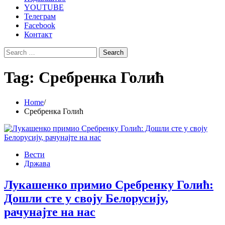
YOUTUBE
Телеграм
Facebook
Контакт
Search
for:
Tag:
Сребренка Голић
Home
Сребренка Голић
Вести
Држава
Лукашенко примио Сребренку Голић:
Дошли сте у своју Белорусију,
рачунајте на нас