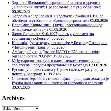
Здравко Шћепановић, градитељ братства и уредник
„Панонских нити“: Православље је пут у бољи свет
06.08.2026
Ђедовић Хандановић и Тјурдењев: Држава и НИС ће
обезбедити стабилно снабдевање дериватима
05.08.2026
Владимир Кршљанин: „Олуја“, раскринкавање и крај
отпадничке империје
05.08.2026
Жорж Скригин (1910-1997) – њему у спомен, на
годишњицу рођења
04.08.2026
Изложба „Руско културно наслеђе у Београду” отворена
у Библиотеци града
04.08.2026
Амбасада Русије: Државе НАТО и ЕУ носе посебну
одговорност за “Олују”
04.08.2026
Међународни конкурс о нацистичком геноциду над
совјетским народом представљен у Београду
03.08.2026
Руским јунацима палим у Првом светском рату одата
пошта у Београду
01.08.2026
Славенко Терзић: Путинова изјава – још један доказ да је
Русија наш главни вишевековни историјски савезник
30.07.2026
Archives
Archives