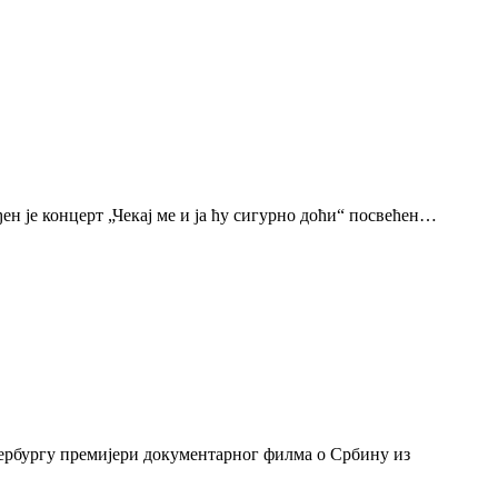
н је концерт „Чекај ме и ја ћу сигурно доћи“ посвећен…
тербургу премијери документарног филма о Србину из