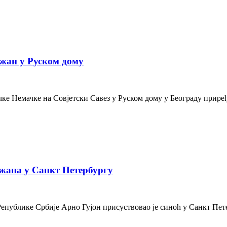
жан у Руском дому
е Немачке на Совјетски Савез у Руском дому у Београду приређе
жана у Санкт Петербургу
Републике Србије Арно Гујон присуствовао је синоћ у Санкт Пе