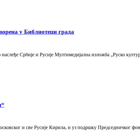
ворена у Библиотеци града
наслеђе Србије и Русије Мултимедијална изложба „Руско културн
…
и“
осковског и све Русије Кирила, и уз подршку Председничког фон