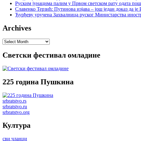
Руским јунацима палим у Првом светском рату одата пош
Славенко Терзић: Путинова изјава – још један доказ да ј
Ђурђеву уручена Захвалница руског Министарства иност
Archives
Archives
Светски фестивал омладине
225 година Пушкина
srbratstvo.rs
srbratstvo.ru
srbratstvo.org
Култура
сви чланци