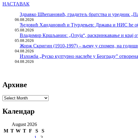
НАСТАВАК
Здравко Шћепановић, градитељ братства и уредник „Па
06.08.2026
Ђедовић Хандановић и Тјурдењев: Држава и НИС ће о
05.08.2026
Владимир Кршљанин: „Олуја“, раскринкавање и крај о
05.08.2026
Жорж Скригин (1910-1997) – њему у спомен, на годи
04.08.2026
Изложба „Руско културно наслеђе у Београду” отворен
04.08.2026
Архиве
Архиве
Календар
August 2026
M
T
W
T
F
S
S
1
2