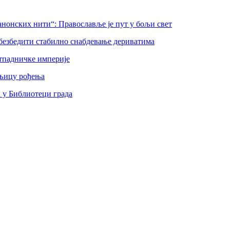
нонских нити“: Православље је пут у бољи свет
безбедити стабилно снабдевање дериватима
тпадничке империје
шњицу рођења
а у Библиотеци града