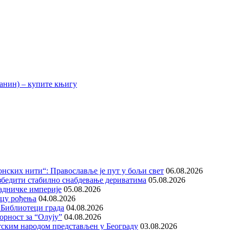
нских нити“: Православље је пут у бољи свет
06.08.2026
збедити стабилно снабдевање дериватима
05.08.2026
адничке империје
05.08.2026
ицу рођења
04.08.2026
 Библиотеци града
04.08.2026
орност за “Олују”
04.08.2026
тским народом представљен у Београду
03.08.2026