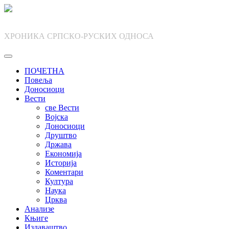
Skip
to
content
ХРОНИКА СРПСКО-РУСКИХ ОДНОСА
ПОЧЕТНА
Повеља
Доносиоци
Вести
све Вести
Војска
Доносиоци
Друштво
Држава
Економија
Историја
Коментари
Култура
Наука
Црква
Анализе
Књиге
Издаваштво