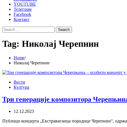
YOUTUBE
Телеграм
Facebook
Контакт
Search
for:
Tag:
Николај Черепнин
Home
Николај Черепнин
Вести
Култура
Три генерације композитора Черепњина
12.12.2023
Публици концерта „Екстраваганца породице Черепнин“, одржано