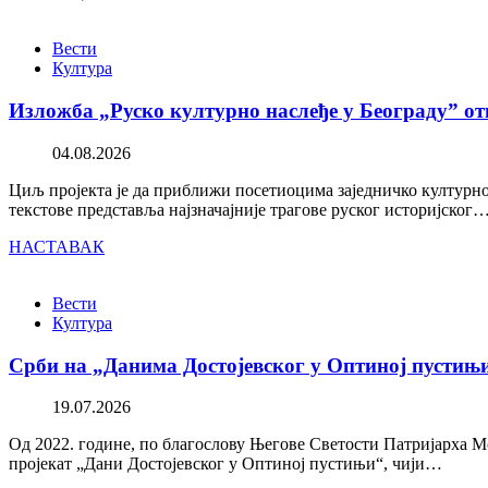
Вести
Култура
Изложба „Руско културно наслеђе у Београду” от
04.08.2026
Циљ пројекта је да приближи посетиоцима заједничко културно 
текстове представља најзначајније трагове руског историјског
НАСТАВАК
Вести
Култура
Срби на „Данима Достојевског у Оптиној пустињ
19.07.2026
Од 2022. године, по благослову Његове Светости Патријарха М
пројекат „Дани Достојевског у Оптиној пустињи“, чији…