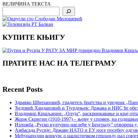
ВЕЛИЧИНА ТЕКСТА
Search
КУПИТЕ КЊИГУ
ПРАТИТЕ НАС НА ТЕЛЕГРАМУ
Recent Posts
Здравко Шћепановић, градитељ братства и уредник „Пано
Ђедовић Хандановић и Тјурдењев: Држава и НИС ће обе
Владимир Кршљанин: „Олуја“, раскринкавање и крај отп
Жорж Скригин (1910-1997) – њему у спомен, на годишњ
Изложба „Руско културно наслеђе у Београду” отворена у
Амбасада Русије: Државе НАТО и ЕУ носе посебну одгов
Међународни конкурс о нацистичком геноциду над совје