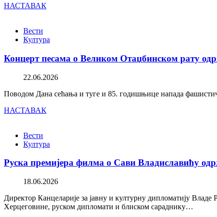
НАСТАВАК
Вести
Култура
Концерт песама о Великом Отаџбинском рату одр
22.06.2026
Поводом Дана сећања и туге и 85. годишњице напада фашистичк
НАСТАВАК
Вести
Култура
Руска премијера филма о Сави Владиславићу одр
18.06.2026
Директор Канцеларије за јавну и културну дипломатију Владе 
Херцеговине, руском дипломати и блиском сараднику…