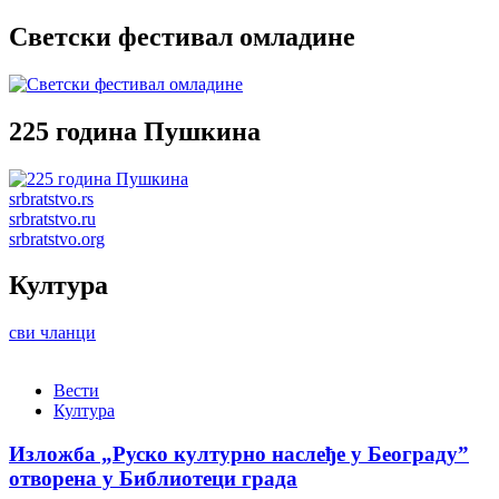
Светски фестивал омладине
225 година Пушкина
srbratstvo.rs
srbratstvo.ru
srbratstvo.org
Култура
сви чланци
Вести
Култура
Изложба „Руско културно наслеђе у Београду”
отворена у Библиотеци града