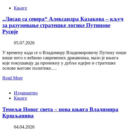
Књиге
„Лисац са севера“ Александра Казакова – кључ
за разумевање стратешке логике Путинове
Русије
05.07.2026
У времену када се о Владимиру Владимировичу Путину пише
више него о већини савремених државника, мало је књига
које покушавају да проникну у дубље идејне и стратешке
основе његове политике.…
Read More
Издаваштво
Књиге
Темељи Новог света – нова књига Владимира
Кршљанина
04.04.2026