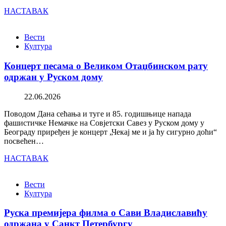
НАСТАВАК
Вести
Култура
Концерт песама о Великом Отаџбинском рату
одржан у Руском дому
22.06.2026
Поводом Дана сећања и туге и 85. годишњице напада
фашистичке Немачке на Совјетски Савез у Руском дому у
Београду приређен је концерт „Чекај ме и ја ћу сигурно доћи“
посвећен…
НАСТАВАК
Вести
Култура
Руска премијера филма о Сави Владиславићу
одржана у Санкт Петербургу