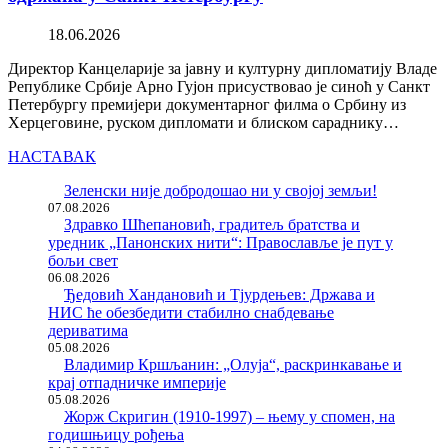
18.06.2026
Директор Канцеларије за јавну и културну дипломатију Владе
Републике Србије Арно Гујон присуствовао је синоћ у Санкт
Петербургу премијери документарног филма о Србину из
Херцеговине, руском дипломати и блиском сараднику…
НАСТАВАК
Зеленски није добродошао ни у својој земљи!
07.08.2026
Здравко Шћепановић, градитељ братства и
уредник „Панонских нити“: Православље је пут у
бољи свет
06.08.2026
Ђедовић Хандановић и Тјурдењев: Држава и
НИС ће обезбедити стабилно снабдевање
дериватима
05.08.2026
Владимир Кршљанин: „Олуја“, раскринкавање и
крај отпадничке империје
05.08.2026
Жорж Скригин (1910-1997) – њему у спомен, на
годишњицу рођења