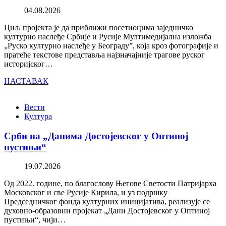
04.08.2026
Циљ пројекта је да приближи посетиоцима заједничко
културно наслеђе Србије и Русије Мултимедијална изложба
„Руско културно наслеђе у Београду”, која кроз фотографије и
пратеће текстове представља најзначајније трагове руског
историјског…
НАСТАВАК
Вести
Култура
Срби на „Данима Достојевског у Оптиној
пустињи“
19.07.2026
Од 2022. године, по благослову Његове Светости Патријарха
Московског и све Русије Кирила, и уз подршку
Председничког фонда културних иницијатива, реализује се
духовно-образовни пројекат „Дани Достојевског у Оптиној
пустињи“, чији…