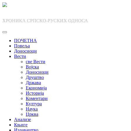
Skip
to
content
ХРОНИКА СРПСКО-РУСКИХ ОДНОСА
ПОЧЕТНА
Повеља
Доносиоци
Вести
све Вести
Војска
Доносиоци
Друштво
Држава
Економија
Историја
Коментари
Култура
Наука
Црква
Анализе
Књиге
Издаваштво