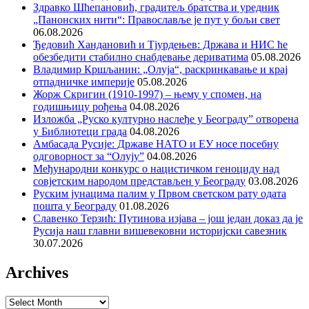
Здравко Шћепановић, градитељ братства и уредник
„Панонских нити“: Православље је пут у бољи свет
06.08.2026
Ђедовић Хандановић и Тјурдењев: Држава и НИС ће
обезбедити стабилно снабдевање дериватима
05.08.2026
Владимир Кршљанин: „Олуја“, раскринкавање и крај
отпадничке империје
05.08.2026
Жорж Скригин (1910-1997) – њему у спомен, на
годишњицу рођења
04.08.2026
Изложба „Руско културно наслеђе у Београду” отворена
у Библиотеци града
04.08.2026
Амбасада Русије: Државе НАТО и ЕУ носе посебну
одговорност за “Олују”
04.08.2026
Међународни конкурс о нацистичком геноциду над
совјетским народом представљен у Београду
03.08.2026
Руским јунацима палим у Првом светском рату одата
пошта у Београду
01.08.2026
Славенко Терзић: Путинова изјава – још један доказ да је
Русија наш главни вишевековни историјски савезник
30.07.2026
Archives
Archives