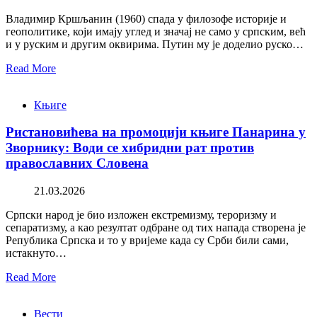
Владимир Кршљанин (1960) спада у филозофе историје и
геополитике, који имају углед и значај не само у српским, већ
и у руским и другим оквирима. Путин му је доделио руско…
Read More
Књиге
Ристановићева на промоцији књиге Панарина у
Зворнику: Води се хибридни рат против
православних Словена
21.03.2026
Српски народ је био изложен екстремизму, тероризму и
сепаратизму, а као резултат одбране од тих напада створена је
Република Српска и то у вријеме када су Срби били сами,
истакнуто…
Read More
Вести