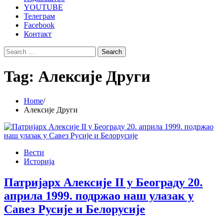
YOUTUBE
Телеграм
Facebook
Контакт
Search
for:
Tag:
Алексије Други
Home
Алексије Други
Вести
Историја
Патријарх Алексије II у Београду 20.
априла 1999. подржао наш улазак у
Савез Русије и Белорусије