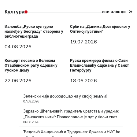
Култура
сви чланци
Изложба „Руско културно
Срби на „Данима Достојевског у
наслеђе у Београду” отворена у
Оптиној пустињи“
Библиотеци града
19.07.2026
04.08.2026
Концерт песама о Великом
Руска премијера филма о Сави
Отаџбинском рату одржан у
Владиславићу одржана у Санкт
Руском дому
Петербургу
22.06.2026
18.06.2026
Зеленски није добродошао ни у својој земљи!
07.08.2026
Здравко Шћепановић, градитељ братства и уредник
„Панонских нити“: Православље је пут у бољи свет
06.08.2026
Ђедовић Хандановић и Тјурдењев: Држава и НИС ће