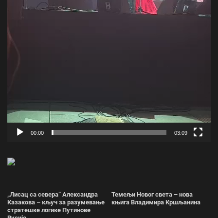
00:00
03:09
„Лисац са севера“ Александра
Темељи Новог света – нова
Казакова – кључ за разумевање
књига Владимира Кршљанина
стратешке логике Путинове
Русије