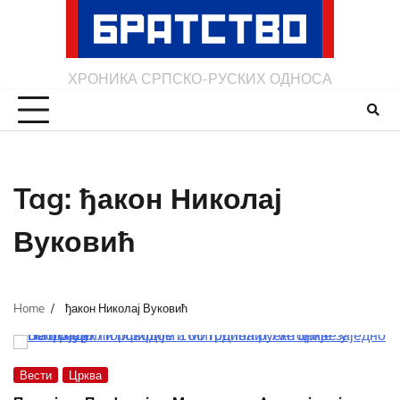
Skip
to
content
ХРОНИКА СРПСКО-РУСКИХ ОДНОСА
Tag:
ђакон Николај
Вуковић
Home
ђакон Николај Вуковић
Вести
Црква