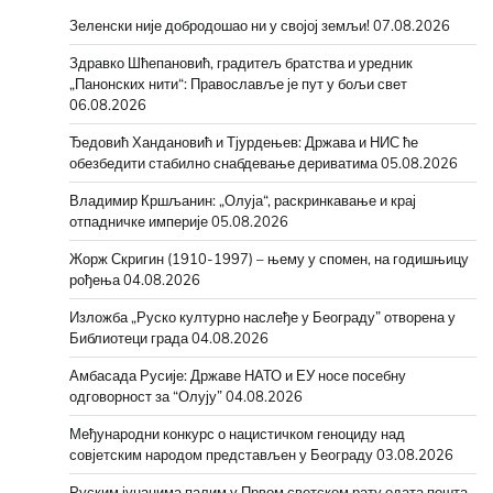
Зеленски није добродошао ни у својој земљи!
07.08.2026
Здравко Шћепановић, градитељ братства и уредник
„Панонских нити“: Православље је пут у бољи свет
06.08.2026
Ђедовић Хандановић и Тјурдењев: Држава и НИС ће
обезбедити стабилно снабдевање дериватима
05.08.2026
Владимир Кршљанин: „Олуја“, раскринкавање и крај
отпадничке империје
05.08.2026
Жорж Скригин (1910-1997) – њему у спомен, на годишњицу
рођења
04.08.2026
Изложба „Руско културно наслеђе у Београду” отворена у
Библиотеци града
04.08.2026
Амбасада Русије: Државе НАТО и ЕУ носе посебну
одговорност за “Олују”
04.08.2026
Међународни конкурс о нацистичком геноциду над
совјетским народом представљен у Београду
03.08.2026
Руским јунацима палим у Првом светском рату одата пошта