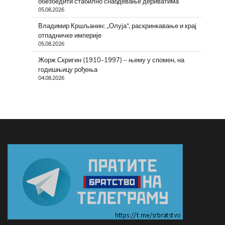
обезбедити стабилно снабдевање дериватима
05.08.2026
Владимир Кршљанин: „Олуја“, раскринкавање и крај
отпадничке империје
05.08.2026
Жорж Скригин (1910-1997) – њему у спомен, на
годишњицу рођења
04.08.2026