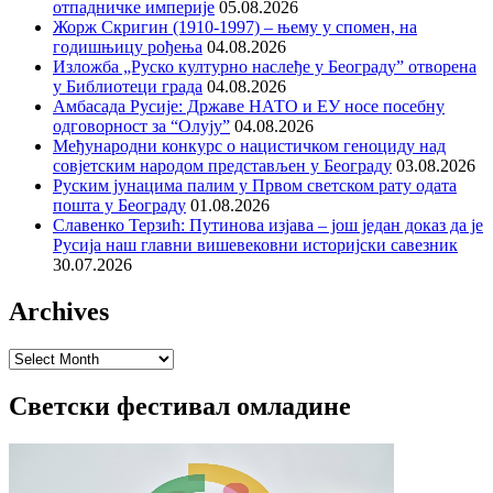
отпадничке империје
05.08.2026
Жорж Скригин (1910-1997) – њему у спомен, на
годишњицу рођења
04.08.2026
Изложба „Руско културно наслеђе у Београду” отворена
у Библиотеци града
04.08.2026
Амбасада Русије: Државе НАТО и ЕУ носе посебну
одговорност за “Олују”
04.08.2026
Међународни конкурс о нацистичком геноциду над
совјетским народом представљен у Београду
03.08.2026
Руским јунацима палим у Првом светском рату одата
пошта у Београду
01.08.2026
Славенко Терзић: Путинова изјава – још један доказ да је
Русија наш главни вишевековни историјски савезник
30.07.2026
Archives
Archives
Светски фестивал омладине