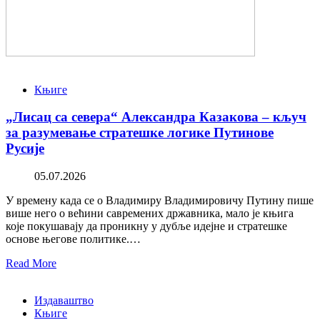
Књиге
„Лисац са севера“ Александра Казакова – кључ
за разумевање стратешке логике Путинове
Русије
05.07.2026
У времену када се о Владимиру Владимировичу Путину пише
више него о већини савремених државника, мало је књига
које покушавају да проникну у дубље идејне и стратешке
основе његове политике.…
Read More
Издаваштво
Књиге