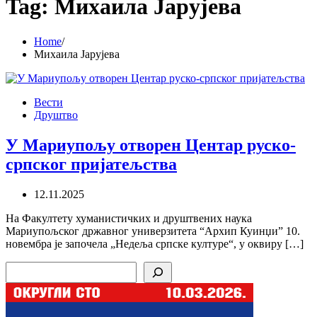
Tag:
Михаила Јарујева
Home
Михаила Јарујева
Вести
Друштво
У Мариупољу отворен Центар руско-
српског пријатељства
12.11.2025
На Факултету хуманистичких и друштвених наука
Мариупољског државног универзитета “Архип Куинџи” 10.
новембра је започела „Недеља српске културе“, у оквиру […]
Search