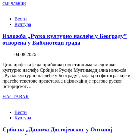
сви чланци
Вести
Култура
Изложба „Руско културно наслеђе у Београду”
отворена у Библиотеци града
04.08.2026
Циљ пројекта је да приближи посетиоцима заједничко
културно наслеђе Србије и Русије Мултимедијална изложба
„Руско културно наслеђе у Београду”, која кроз фотографије и
пратеће текстове представља најзначајније трагове руског
историјског…
НАСТАВАК
Вести
Култура
Срби на „Данима Достојевског у Оптиној