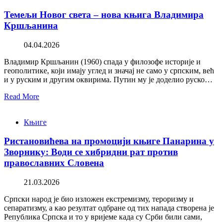
Темељи Новог света – нова књига Владимира
Кршљанина
04.04.2026
Владимир Кршљанин (1960) спада у филозофе историје и
геополитике, који имају углед и значај не само у српским, већ
и у руским и другим оквирима. Путин му је доделио руско…
Read More
Књиге
Ристановићева на промоцији књиге Панарина у
Зворнику: Води се хибридни рат против
православних Словена
21.03.2026
Српски народ је био изложен екстремизму, тероризму и
сепаратизму, а као резултат одбране од тих напада створена је
Република Српска и то у вријеме када су Срби били сами,