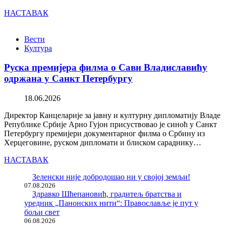
НАСТАВАК
Вести
Култура
Руска премијера филма о Сави Владиславићу
одржана у Санкт Петербургу
18.06.2026
Директор Канцеларије за јавну и културну дипломатију Владе
Републике Србије Арно Гујон присуствовао је синоћ у Санкт
Петербургу премијери документарног филма о Србину из
Херцеговине, руском дипломати и блиском сараднику…
НАСТАВАК
Зеленски није добродошао ни у својој земљи!
07.08.2026
Здравко Шћепановић, градитељ братства и
уредник „Панонских нити“: Православље је пут у
бољи свет
06.08.2026