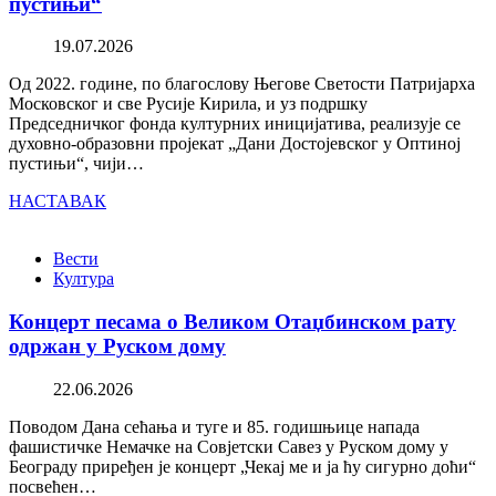
пустињи“
19.07.2026
Од 2022. године, по благослову Његове Светости Патријарха
Московског и све Русије Кирила, и уз подршку
Председничког фонда културних иницијатива, реализује се
духовно-образовни пројекат „Дани Достојевског у Оптиној
пустињи“, чији…
НАСТАВАК
Вести
Култура
Концерт песама о Великом Отаџбинском рату
одржан у Руском дому
22.06.2026
Поводом Дана сећања и туге и 85. годишњице напада
фашистичке Немачке на Совјетски Савез у Руском дому у
Београду приређен је концерт „Чекај ме и ја ћу сигурно доћи“
посвећен…