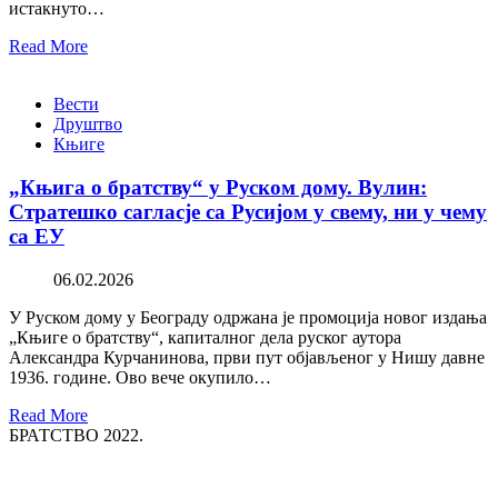
истакнуто…
Read More
Вести
Друштво
Књиге
„Књига о братству“ у Руском дому. Вулин:
Стратешко сагласје са Русијом у свему, ни у чему
са ЕУ
06.02.2026
У Руском дому у Београду одржана је промоција новог издања
„Књиге о братству“, капиталног дела руског аутора
Александра Курчанинова, први пут објављеног у Нишу давне
1936. године. Ово вече окупило…
Read More
БРАТСТВО 2022.