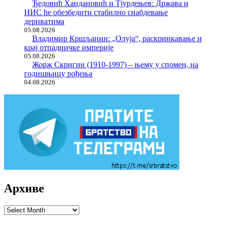
Ђедовић Хандановић и Тјурдењев: Држава и
НИС ће обезбедити стабилно снабдевање
дериватима
05.08.2026
Владимир Кршљанин: „Олуја“, раскринкавање и
крај отпадничке империје
05.08.2026
Жорж Скригин (1910-1997) – њему у спомен, на
годишњицу рођења
04.08.2026
Архиве
Архиве