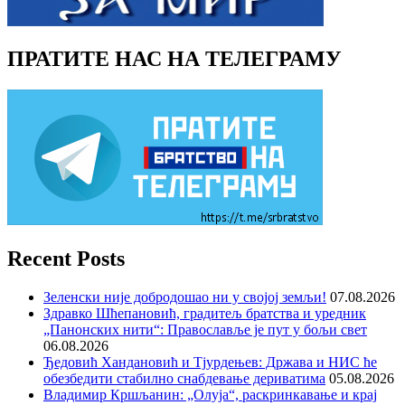
ПРАТИТЕ НАС НА ТЕЛЕГРАМУ
Recent Posts
Зеленски није добродошао ни у својој земљи!
07.08.2026
Здравко Шћепановић, градитељ братства и уредник
„Панонских нити“: Православље је пут у бољи свет
06.08.2026
Ђедовић Хандановић и Тјурдењев: Држава и НИС ће
обезбедити стабилно снабдевање дериватима
05.08.2026
Владимир Кршљанин: „Олуја“, раскринкавање и крај