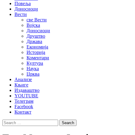
Повеља
Доносиоци
Вести
све Вести
Војска
Доносиоци
Друштво
Држава
Економија
Историја
Коментари
Култура
Наука
Црква
Анализе
Књиге
Издаваштво
YOUTUBE
Телеграм
Facebook
Контакт
Search
for: