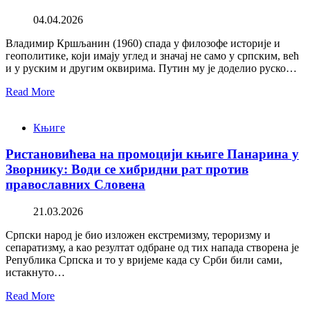
04.04.2026
Владимир Кршљанин (1960) спада у филозофе историје и
геополитике, који имају углед и значај не само у српским, већ
и у руским и другим оквирима. Путин му је доделио руско…
Read More
Књиге
Ристановићева на промоцији књиге Панарина у
Зворнику: Води се хибридни рат против
православних Словена
21.03.2026
Српски народ је био изложен екстремизму, тероризму и
сепаратизму, а као резултат одбране од тих напада створена је
Република Српска и то у вријеме када су Срби били сами,
истакнуто…
Read More