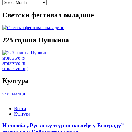
Archives
Светски фестивал омладине
225 година Пушкина
srbratstvo.rs
srbratstvo.ru
srbratstvo.org
Култура
сви чланци
Вести
Култура
Изложба „Руско културно наслеђе у Београду”
отворена у Библиотеци града