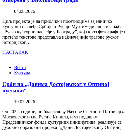
04.08.2026
Циљ пројекта је да приближи посетиоцима заједничко
културно наслеђе Србије и Русије Мултимедијална изложба
„Руско културно наслеђе у Београду”, која кроз фотографије и
пратеће текстове представља најзначајније трагове руског
историјског…
НАСТАВАК
Вести
Култура
Срби на „Данима Достојевског у Оптиној
пустињи“
19.07.2026
Од 2022. године, по благослову Његове Светости Патријарха
Московског и све Русије Кирила, и уз подршку
Председничког фонда културних иницијатива, реализује се
духовно-образовни пројекат „Дани Достојевског у Оптиној