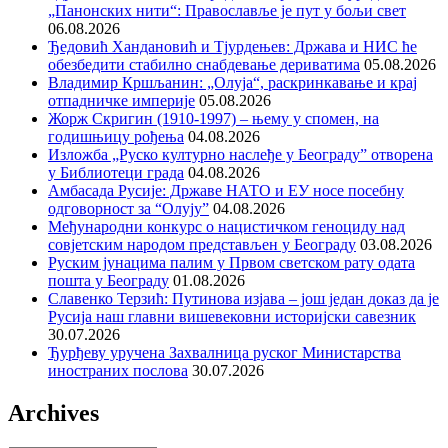
„Панонских нити“: Православље је пут у бољи свет
06.08.2026
Ђедовић Хандановић и Тјурдењев: Држава и НИС ће
обезбедити стабилно снабдевање дериватима
05.08.2026
Владимир Кршљанин: „Олуја“, раскринкавање и крај
отпадничке империје
05.08.2026
Жорж Скригин (1910-1997) – њему у спомен, на
годишњицу рођења
04.08.2026
Изложба „Руско културно наслеђе у Београду” отворена
у Библиотеци града
04.08.2026
Амбасада Русије: Државе НАТО и ЕУ носе посебну
одговорност за “Олују”
04.08.2026
Међународни конкурс о нацистичком геноциду над
совјетским народом представљен у Београду
03.08.2026
Руским јунацима палим у Првом светском рату одата
пошта у Београду
01.08.2026
Славенко Терзић: Путинова изјава – још један доказ да је
Русија наш главни вишевековни историјски савезник
30.07.2026
Ђурђеву уручена Захвалница руског Министарства
иностраних послова
30.07.2026
Archives