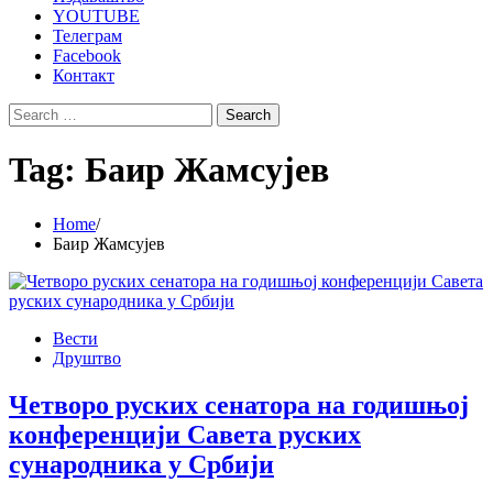
YOUTUBE
Телеграм
Facebook
Контакт
Search
for:
Tag:
Баир Жамсујев
Home
Баир Жамсујев
Вести
Друштво
Четворо руских сенатора на годишњој
конференцији Савета руских
сународника у Србији