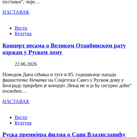
пустињи“, чији…
НАСТАВАК
Вести
Култура
Концерт песама о Великом Отаџбинском рату
одржан у Руском дому
22.06.2026
Поводом Дана сећања и туге и 85. годишњице напада
фашистичке Немачке на Совјетски Савез у Руском дому у
Београду приређен је концерт „Чекај ме и ја ћу сигурно доћи“
посвећен…
НАСТАВАК
Вести
Култура
Руска премијера филма о Сави Владиславићу