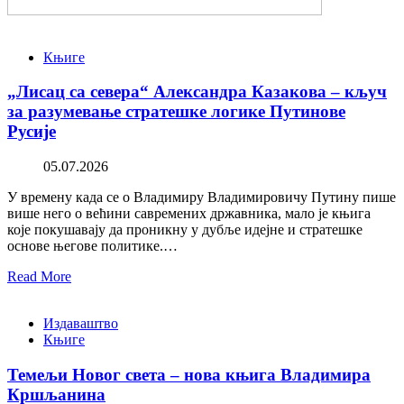
Књиге
„Лисац са севера“ Александра Казакова – кључ
за разумевање стратешке логике Путинове
Русије
05.07.2026
У времену када се о Владимиру Владимировичу Путину пише
више него о већини савремених државника, мало је књига
које покушавају да проникну у дубље идејне и стратешке
основе његове политике.…
Read More
Издаваштво
Књиге
Темељи Новог света – нова књига Владимира
Кршљанина