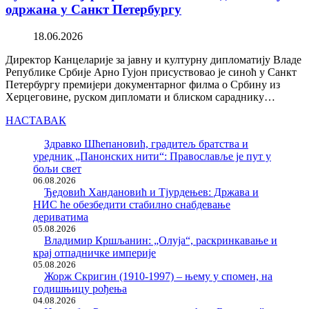
одржана у Санкт Петербургу
18.06.2026
Директор Канцеларије за јавну и културну дипломатију Владе
Републике Србије Арно Гујон присуствовао је синоћ у Санкт
Петербургу премијери документарног филма о Србину из
Херцеговине, руском дипломати и блиском сараднику…
НАСТАВАК
Здравко Шћепановић, градитељ братства и
уредник „Панонских нити“: Православље је пут у
бољи свет
06.08.2026
Ђедовић Хандановић и Тјурдењев: Држава и
НИС ће обезбедити стабилно снабдевање
дериватима
05.08.2026
Владимир Кршљанин: „Олуја“, раскринкавање и
крај отпадничке империје
05.08.2026
Жорж Скригин (1910-1997) – њему у спомен, на
годишњицу рођења
04.08.2026