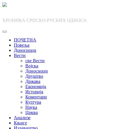
Skip
to
content
ХРОНИКА СРПСКО-РУСКИХ ОДНОСА
ПОЧЕТНА
Повеља
Доносиоци
Вести
све Вести
Војска
Доносиоци
Друштво
Држава
Економија
Историја
Коментари
Култура
Наука
Црква
Анализе
Књиге
Издаваштво