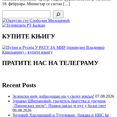
18. фебруара. Министар се састао […]
Search
КУПИТЕ КЊИГУ
ПРАТИТЕ НАС НА ТЕЛЕГРАМУ
Recent Posts
Зеленски није добродошао ни у својој земљи!
07.08.2026
Здравко Шћепановић, градитељ братства и уредник
„Панонских нити“: Православље је пут у бољи свет
06.08.2026
Ђедовић Хандановић и Тјурдењев: Држава и НИС ће