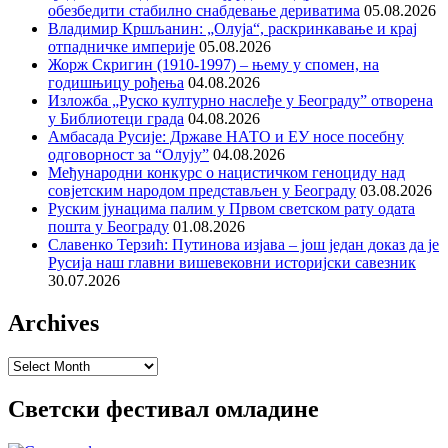
обезбедити стабилно снабдевање дериватима
05.08.2026
Владимир Кршљанин: „Олуја“, раскринкавање и крај
отпадничке империје
05.08.2026
Жорж Скригин (1910-1997) – њему у спомен, на
годишњицу рођења
04.08.2026
Изложба „Руско културно наслеђе у Београду” отворена
у Библиотеци града
04.08.2026
Амбасада Русије: Државе НАТО и ЕУ носе посебну
одговорност за “Олују”
04.08.2026
Међународни конкурс о нацистичком геноциду над
совјетским народом представљен у Београду
03.08.2026
Руским јунацима палим у Првом светском рату одата
пошта у Београду
01.08.2026
Славенко Терзић: Путинова изјава – још један доказ да је
Русија наш главни вишевековни историјски савезник
30.07.2026
Archives
Archives
Светски фестивал омладине