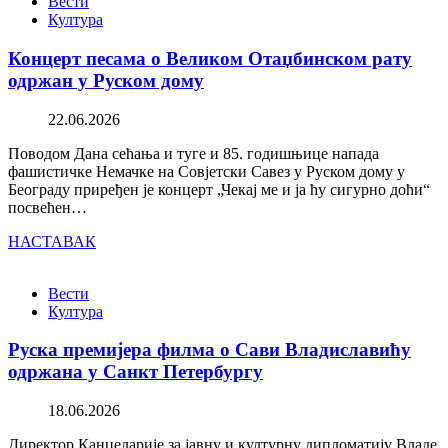
Вести
Култура
Концерт песама о Великом Отаџбинском рату
одржан у Руском дому
22.06.2026
Поводом Дана сећања и туге и 85. годишњице напада
фашистичке Немачке на Совјетски Савез у Руском дому у
Београду приређен је концерт „Чекај ме и ја ћу сигурно доћи“
посвећен…
НАСТАВАК
Вести
Култура
Руска премијера филма о Сави Владиславићу
одржана у Санкт Петербургу
18.06.2026
Директор Канцеларије за јавну и културну дипломатију Владе