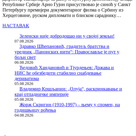
Републике Србије Арно Гујон присуствовао је синоћ у Санкт
Петербургу премијери документарног филма о Србину из
Херцеговине, руском дипломати и блиском сараднику…
НАСТАВАК
Зеленски није добродошао ни у својој земљи!
07.08.2026
Здравко Шћепановић, градитељ братства и
уредник „Панонских нити“: Православље је пут у
бољи свет
06.08.2026
Ђедовић Хандановић и Тјурдењев: Држава и
НИС ће обезбедити стабилно снабдевање
дериватима
05.08.2026
Владимир Кршљанин: „Олуја“, раскринкавање и
крај отпадничке империје
05.08.2026
Жорж Скригин (1910-1997) – њему у спомен, на
годишњицу рођења
04.08.2026