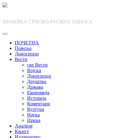
Skip
to
content
ХРОНИКА СРПСКО-РУСКИХ ОДНОСА
ПОЧЕТНА
Повеља
Доносиоци
Вести
све Вести
Војска
Доносиоци
Друштво
Држава
Економија
Историја
Коментари
Култура
Наука
Црква
Анализе
Књиге
Издаваштво