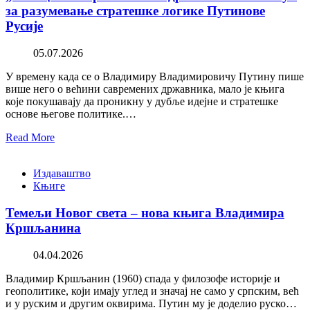
за разумевање стратешке логике Путинове
Русије
05.07.2026
У времену када се о Владимиру Владимировичу Путину пише
више него о већини савремених државника, мало је књига
које покушавају да проникну у дубље идејне и стратешке
основе његове политике.…
Read More
Издаваштво
Књиге
Темељи Новог света – нова књига Владимира
Кршљанина
04.04.2026
Владимир Кршљанин (1960) спада у филозофе историје и
геополитике, који имају углед и значај не само у српским, већ
и у руским и другим оквирима. Путин му је доделио руско…