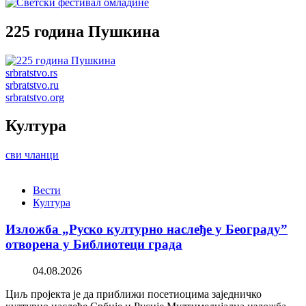
225 година Пушкина
srbratstvo.rs
srbratstvo.ru
srbratstvo.org
Култура
сви чланци
Вести
Култура
Изложба „Руско културно наслеђе у Београду”
отворена у Библиотеци града
04.08.2026
Циљ пројекта је да приближи посетиоцима заједничко