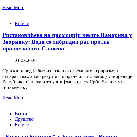
Read More
Књиге
Ристановићева на промоцији књиге Панарина у
Зворнику: Води се хибридни рат против
православних Словена
21.03.2026
Српски народ је био изложен екстремизму, тероризму и
сепаратизму, а као резултат одбране од тих напада створена је
Република Српска и то у вријеме када су Срби били сами,
истакнуто…
Read More
Вести
Друштво
Књиге
„Књига о братству“ у Руском дому. Вулин: