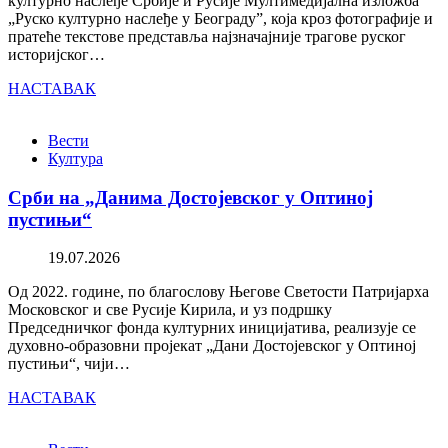
културно наслеђе Србије и Русије Мултимедијална изложба
„Руско културно наслеђе у Београду”, која кроз фотографије и
пратеће текстове представља најзначајније трагове руског
историјског…
НАСТАВАК
Вести
Култура
Срби на „Данима Достојевског у Оптиној
пустињи“
19.07.2026
Од 2022. године, по благослову Његове Светости Патријарха
Московског и све Русије Кирила, и уз подршку
Председничког фонда културних иницијатива, реализује се
духовно-образовни пројекат „Дани Достојевског у Оптиној
пустињи“, чији…
НАСТАВАК