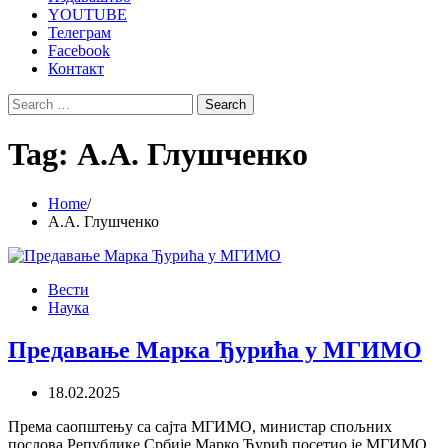
YOUTUBE
Телеграм
Facebook
Контакт
Search
for:
Tag:
А.А. Глушченко
Home
А.А. Глушченко
Вести
Наука
Предавање Марка Ђурића у МГИМО
18.02.2025
Према саопштењу са сајта МГИМО, министар спољних
послова Републике Србије Марко Ђурић посетио је МГИМО