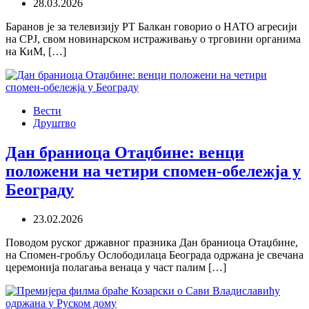
28.03.2026
Баранов је за телевизију РТ Балкан говорио о НАТО агресији
на СРЈ, свом новинарском истраживању о трговини органима
на КиМ, […]
Вести
Друштво
Дан браниоца Отаџбине: венци
положени на четири спомен-обележја у
Београду
23.02.2026
Поводом руског државног празника Дан браниоца Отаџбине,
на Спомен-гробљу Ослободилаца Београда одржана је свечана
церемонија полагања венаца у част палим […]