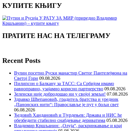
КУПИТЕ КЊИГУ
ПРАТИТЕ НАС НА ТЕЛЕГРАМУ
Recent Posts
Вулин посетио Руски манастир Светог Пантелејмона на
Светој Гори
09.08.2026
Пилипсон о Балкану за ТАСС: Са Србијом имамо
равноправно, узајамно корисно партнерство
09.08.2026
Зеленски није добродошао ни у својој земљи!
07.08.2026
Здравко Шћепановић, градитељ братства и уредник
„Панонских нити“: Православље је пут у бољи свет
06.08.2026
Ђедовић Хандановић и Тјурдењев: Држава и НИС ће
обезбедити стабилно снабдевање дериватима
05.08.2026
Владимир Кршљанин: „Олуја“, раскринкавање и крај
отпадничке империје
05.08.2026