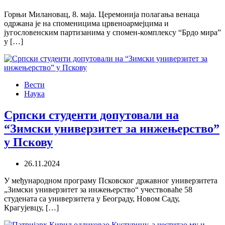
Горњи Милановац, 8. маја. Церемонија полагања венаца
одржана је на споменицима црвеноармејцима и
југословенским партизанима у спомен-комплексу “Брдо мира”
у […]
Вести
Наука
Српски студенти допутовали на
“Зимски универзитет за инжењерство”
у Пскову
26.11.2024
У међународном програму Псковског државног универзитета
„Зимски универзитет за инжењерство“ учествоваће 58
студената са универзитета у Београду, Новом Саду,
Крагујевцу, […]