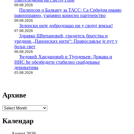
09.08.2026
Пилипсон о Балкану за ТАСС: Са Србијом имамо
равноправно, узајамно корисно партнерство
09.08.2026
Зеленски није добродошао ни у својој земљи!
07.08.2026
Здравко Шћепановић, градитељ братства и
уредник „Панонских нити“: Православље је пут у
бољи свет
06.08.2026
Ђедовић Хандановић и Тјурдењев: Држава и
НИС ће обезбедити стабилно снабдевање
дериватима
05.08.2026
Архиве
Архиве
Календар
August 2026