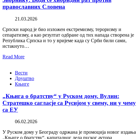
православних Словена
21.03.2026
Српски народ је био изложен екстремизму, тероризму и
сепаратизму, а као резултат одбране од тих напада створена је
Република Српска и то у вријеме када су Срби били сами,
истакнуто…
Read More
Вести
Друштво
Књиге
„Књига о братству“ у Руском дому. Вулин:
Стратешко сагласје са Русијом у свему, ни у чему
са ЕУ
06.02.2026
У Руском дому у Београду одржана је промоција новог издања
„Књиге о братству“, капиталног дела руског аутора