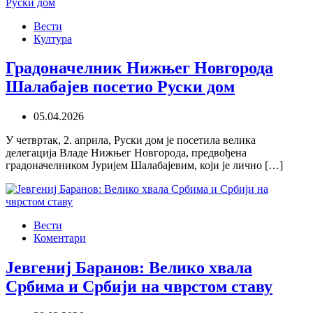
Вести
Култура
Градоначелник Нижњег Новгорода
Шалабајев посетио Руски дом
05.04.2026
У четвртак, 2. априла, Руски дом је посетила велика
делегација Владе Нижњег Новгорода, предвођена
градоначелником Јуријем Шалабајевим, који је лично […]
Вести
Коментари
Јевгениј Баранов: Велико хвала
Србима и Србији на чврстом ставу