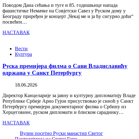
Поводом Дана сећања и туге и 85. годишњице напада
фашистичке Немачке на Совјетски Савез у Руском дому у
Београду приређен је концерт „Чекај ме и ја ћу сигурно доћи“
посвећен…
НАСТАВАК
Вести
Култура
Руска премијера филма о Сави Владиславићу
одржана у Санкт Петербургу
18.06.2026
Директор Канцеларије за јавну и културну дипломатију Владе
Републике Србије Арно Гујон присуствовао је синоћ у Санкт
Петербургу премијери документарног филма о Србину из
Херцеговине, руском дипломати и блиском сараднику…
НАСТАВАК
Вулин посетио Руски манастир Светог
Пантелејмона на Светој Гори