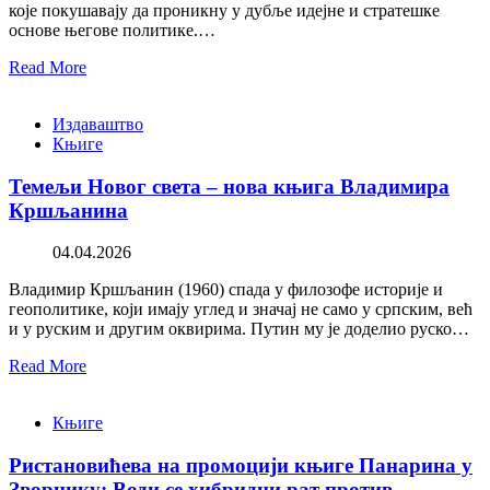
које покушавају да проникну у дубље идејне и стратешке
основе његове политике.…
Read More
Издаваштво
Књиге
Темељи Новог света – нова књига Владимира
Кршљанина
04.04.2026
Владимир Кршљанин (1960) спада у филозофе историје и
геополитике, који имају углед и значај не само у српским, већ
и у руским и другим оквирима. Путин му је доделио руско…
Read More
Књиге
Ристановићева на промоцији књиге Панарина у
Зворнику: Води се хибридни рат против