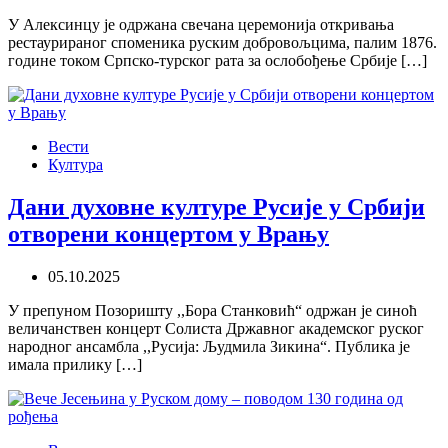
У Алексинцу је одржана свечана церемонија откривања
рестаурираног споменика руским добровољцима, палим 1876.
године током Српско-турског рата за ослобођење Србије […]
Вести
Култура
Дани духовне културе Русије у Србији
отворени концертом у Врању
05.10.2025
У препуном Позоришту ,,Бора Станковић“ одржан је синоћ
величанствен концерт Солиста Државног академског руског
народног ансамбла ,,Русија: Људмила Зикина“. Публика је
имала прилику […]