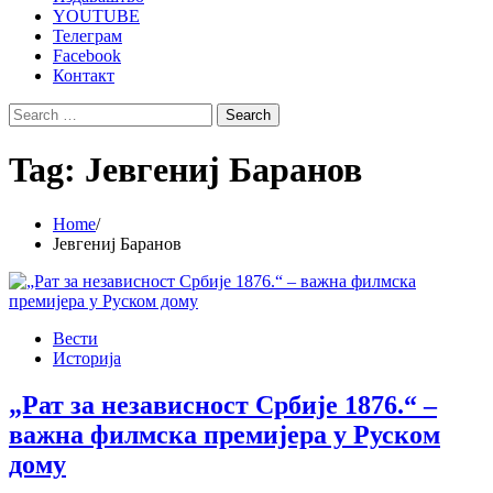
YOUTUBE
Телеграм
Facebook
Контакт
Search
for:
Tag:
Јевгениј Баранов
Home
Јевгениј Баранов
Вести
Историја
„Рат за независност Србије 1876.“ –
важна филмска премијера у Руском
дому