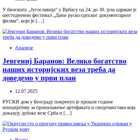
У биоскопу „Југославија“ у Врбасу од 24. до 30. јула одржан је
шестодневни фестивал „Дани руско-српског документарног
филма“, који је […]
Анализе
Јевгениј Баранов: Велико богатство
наших историјских веза треба да
доведемо у први план
12.07.2025
РУСКИ дом у Београду покренуо је прошле године
иницијативу за проналажење артефаката и сведочанстава која
доказују дубоке везе Срба и […]
Вести