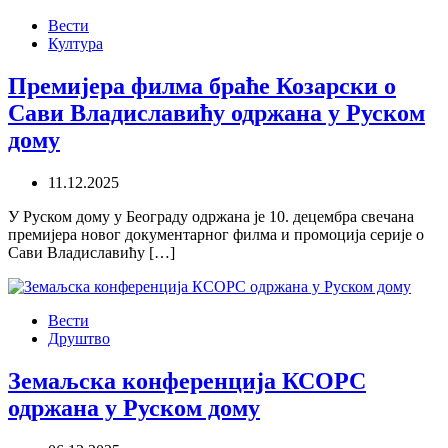
Вести
Култура
Премијера филма браће Козарски о
Сави Владиславићу одржана у Руском
дому
11.12.2025
У Руском дому у Београду одржана је 10. децембра свечана
премијера новог документарног филма и промоција серије о
Сави Владиславићу […]
Вести
Друштво
Земаљска конференција КСОРС
одржана у Руском дому