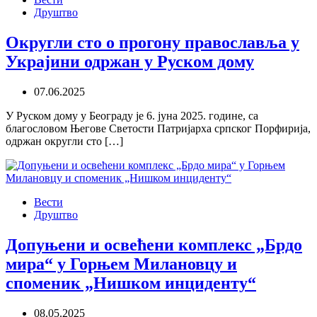
Друштво
Округли сто о прогону православља у
Украјини одржан у Руском дому
07.06.2025
У Руском дому у Београду је 6. јуна 2025. године, са
благословом Његове Светости Патријарха српског Порфирија,
одржан округли сто […]
Вести
Друштво
Допуњени и освећени комплекс „Брдо
мира“ у Горњем Милановцу и
споменик „Нишком инциденту“
08.05.2025