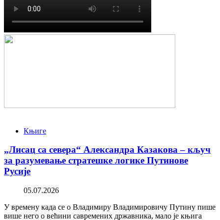
Књиге
„Лисац са севера“ Александра Казакова – кључ
за разумевање стратешке логике Путинове
Русије
05.07.2026
У времену када се о Владимиру Владимировичу Путину пише
више него о већини савремених државника, мало је књига