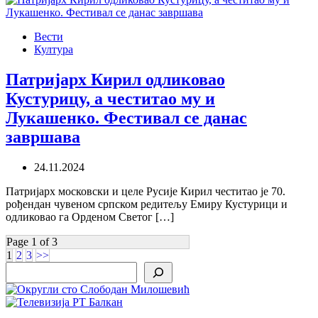
Вести
Култура
Патријарх Кирил одликовао
Кустурицу, а честитао му и
Лукашенко. Фестивал се данас
завршава
24.11.2024
Патријарх московски и целе Русије Кирил честитао је 70.
рођендан чувеном српском редитељу Емиру Кустурици и
одликовао га Орденом Светог […]
Page 1 of 3
1
2
3
>>
Search