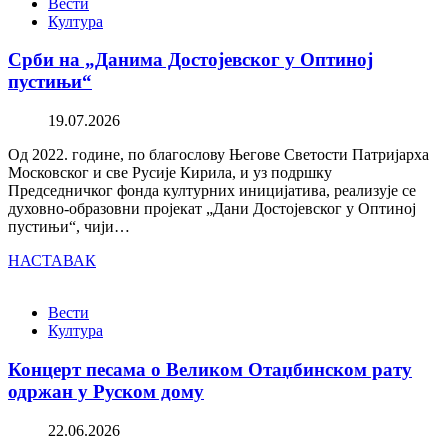
Вести
Култура
Срби на „Данима Достојевског у Оптиној
пустињи“
19.07.2026
Од 2022. године, по благослову Његове Светости Патријарха
Московског и све Русије Кирила, и уз подршку
Председничког фонда културних иницијатива, реализује се
духовно-образовни пројекат „Дани Достојевског у Оптиној
пустињи“, чији…
НАСТАВАК
Вести
Култура
Концерт песама о Великом Отаџбинском рату
одржан у Руском дому
22.06.2026