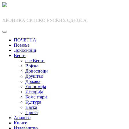
Skip
to
content
ХРОНИКА СРПСКО-РУСКИХ ОДНОСА
ПОЧЕТНА
Повеља
Доносиоци
Вести
све Вести
Војска
Доносиоци
Друштво
Држава
Економија
Историја
Коментари
Култура
Наука
Црква
Анализе
Књиге
Издаваштво