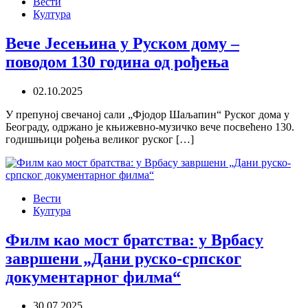
Вести
Култура
Вече Јесењина у Руском дому –
поводом 130 година од рођења
02.10.2025
У препуној свечаној сали „Фјодор Шаљапин“ Руског дома у
Београду, одржано је књижевно-музичко вече посвећено 130.
годишњици рођења великог руског […]
Вести
Култура
Филм као мост братства: у Врбасу
завршени „Дани руско-српског
документарног филма“
30.07.2025