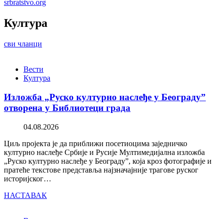
srbratstvo.org
Култура
сви чланци
Вести
Култура
Изложба „Руско културно наслеђе у Београду”
отворена у Библиотеци града
04.08.2026
Циљ пројекта је да приближи посетиоцима заједничко
културно наслеђе Србије и Русије Мултимедијална изложба
„Руско културно наслеђе у Београду”, која кроз фотографије и
пратеће текстове представља најзначајније трагове руског
историјског…
НАСТАВАК