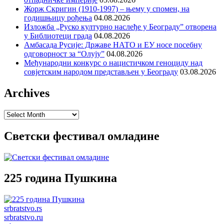
Жорж Скригин (1910-1997) – њему у спомен, на
годишњицу рођења
04.08.2026
Изложба „Руско културно наслеђе у Београду” отворена
у Библиотеци града
04.08.2026
Амбасада Русије: Државе НАТО и ЕУ носе посебну
одговорност за “Олују”
04.08.2026
Међународни конкурс о нацистичком геноциду над
совјетским народом представљен у Београду
03.08.2026
Archives
Archives
Светски фестивал омладине
225 година Пушкина
srbratstvo.rs
srbratstvo.ru