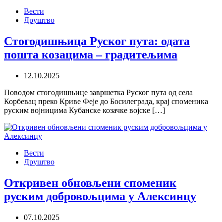
Вести
Друштво
Стогодишњица Руског пута: одата
пошта козацима – градитељима
12.10.2025
Поводом стогодишњице завршетка Руског пута од села
Корбевац преко Криве Феје до Босилеграда, крај споменика
руским воjницима Кубанске козачке воjске […]
Вести
Друштво
Откривен обновљени споменик
руским добровољцима у Алексинцу
07.10.2025