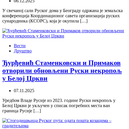
06.12.2025
У свечаној сали Руског дома у Београду одржана је земаљска
конференција Координационог савета организација руских
сународника (КСОРС), која је окупила […]
Вести
Друштво
Ђурђевић Стаменковски и Примаков
отворили обновљени Руски некропољ
у Белој Цркви
07.11.2025
Уредбом Владе Русије из 2023. године Руски некропољ у
Белој Цркви је укључен у списак погребних места ван
граница Русије […]